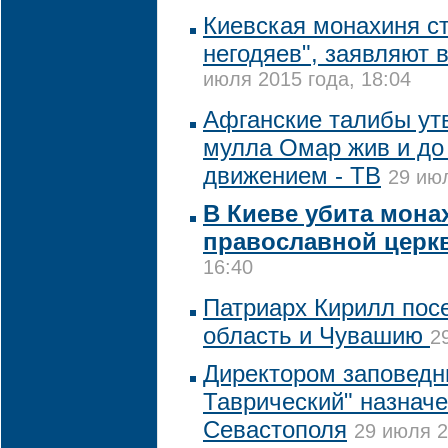
Киевская монахиня с
негодяев", заявляют 
июля 2015 года, 18:04
Афганские талибы ут
мулла Омар жив и до 
движением - ТВ
29 июл
В Киеве убита мона
православной церк
16:40
Патриарх Кирилл пос
область и Чувашию
2
Директором заповедн
Таврический" назнач
Севастополя
29 июля 2