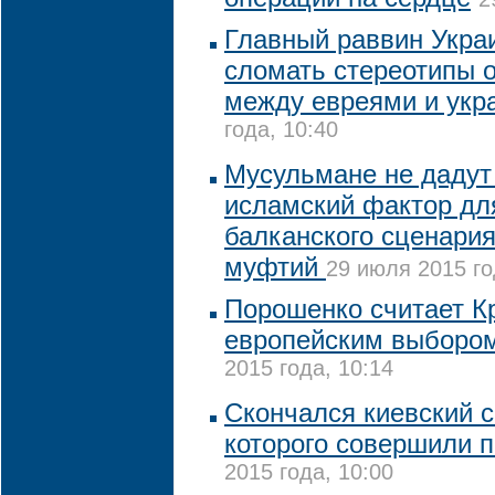
Главный раввин Укра
сломать стереотипы 
между евреями и укр
года, 10:40
Мусульмане не дадут
исламский фактор дл
балканского сценария
муфтий
29 июля 2015 го
Порошенко считает К
европейским выборо
2015 года, 10:14
Скончался киевский 
которого совершили 
2015 года, 10:00