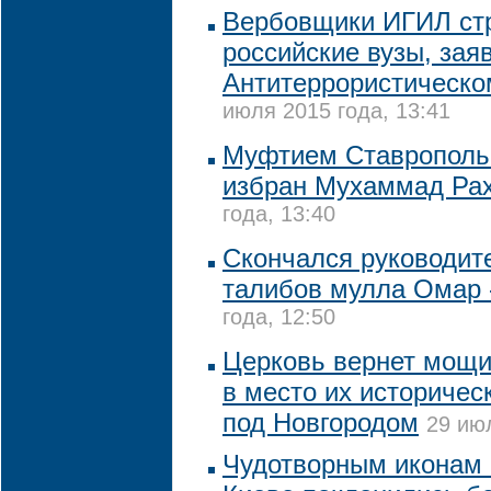
Вербовщики ИГИЛ стр
российские вузы, зая
Антитеррористическо
июля 2015 года, 13:41
Муфтием Ставропольс
избран Мухаммад Ра
года, 13:40
Скончался руководит
талибов мулла Омар
года, 12:50
Церковь вернет мощи
в место их историчес
под Новгородом
29 июл
Чудотворным иконам 