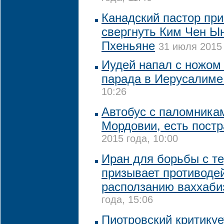
Канадский пастор при
свергнуть Ким Чен Ы
Пхеньяне
31 июля 2015 
Иудей напал с ножом 
парада в Иерусалим
10:26
Автобус с паломникам
Мордовии, есть пост
2015 года, 10:00
Иран для борьбы с т
призывает противоде
расползанию ваххаб
года, 15:06
Пиотровский критикуе