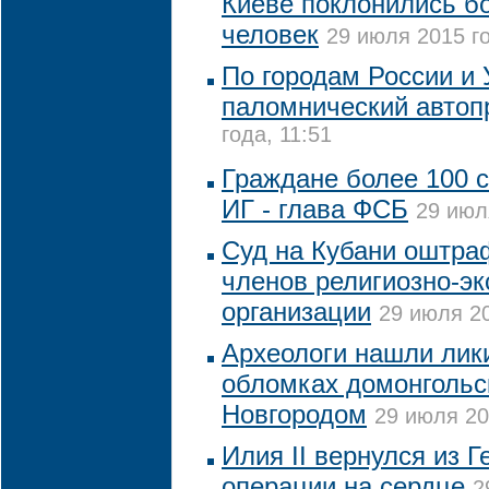
Киеве поклонились бо
человек
29 июля 2015 го
По городам России и 
паломнический автоп
года, 11:51
Граждане более 100 
ИГ - глава ФСБ
29 июл
Суд на Кубани оштра
членов религиозно-эк
организации
29 июля 20
Археологи нашли лик
обломках домонгольс
Новгородом
29 июля 20
Илия II вернулся из 
операции на сердце
2