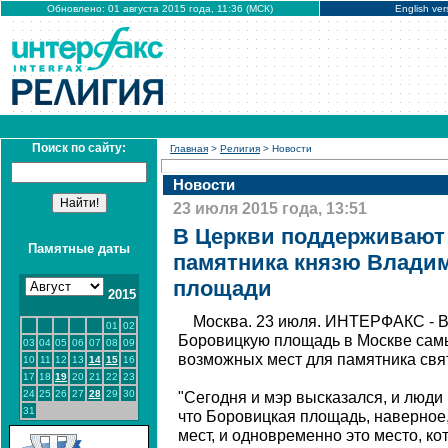
Обновлено: 01 августа 2015 года, 11:36 (МСК)
English ver
Поиск по сайту:
Главная
>
Религия
> Новости
Новости
23 июля 2015 года, 13:51
В Церкви поддерживают
Памятные даты
памятника князю Влади
площади
2015
Москва. 23 июля. ИНТЕРФАКС - В
01
02
Боровицкую площадь в Москве сам
03
04
05
06
07
08
09
возможных мест для памятника свя
10
11
12
13
14
15
16
17
18
19
20
21
22
23
24
25
26
27
28
29
30
"Сегодня и мэр высказался, и люди
31
что Боровицкая площадь, наверное,
мест, и одновременно это место, к