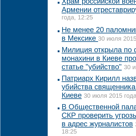
Храм российской вое
Армении отреставрир
года, 12:25
Не менее 20 паломни
в Мексике
30 июля 2015
Милиция открыла по 
монахини в Киеве про
статье "убийство"
30 и
Патриарх Кирилл наз
убийства священника
Киеве
30 июля 2015 года
В Общественной пала
СКР проверить угроз
в адрес журналистов
18:25