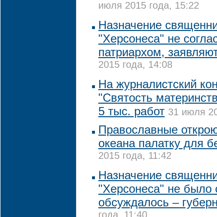
июля 2015 года, 15:22
Назначение священни
"Херсонеса" не согла
патриархом, заявляю
2015 года, 14:08
На журналистский ко
"Святость материнств
5 тыс. работ
31 июля 20
Православные откроют
океана палатку для 
2015 года, 11:42
Назначение священни
"Херсонеса" не было 
обсуждалось – губер
года, 11:40