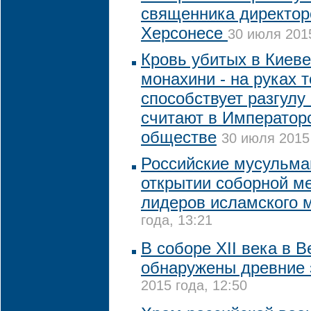
священника директор
Херсонесе
30 июля 2015
Кровь убитых в Киев
монахини - на руках т
способствует разгулу
считают в Император
обществе
30 июля 2015 
Российские мусульма
открытии соборной м
лидеров исламского 
года, 13:21
В соборе XII века в 
обнаружены древние 
2015 года, 12:50