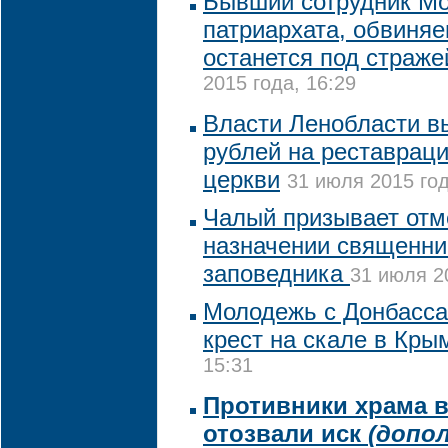
Бывший сотрудник Мо
патриархата, обвиняе
останется под страже
2015 года, 16:29
Власти Ленобласти в
рублей на реставрац
церкви
31 июля 2015 год
Чалый призывает отм
назначении священни
заповедника
31 июля 2
Молодежь с Донбасса
крест на скале в Кры
15:31
Противники храма в
отозвали иск
(допо