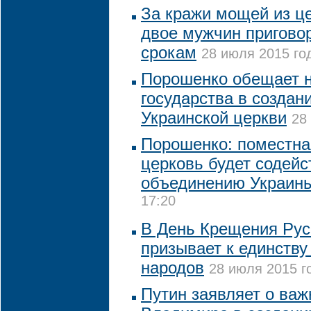
За кражи мощей из ц
двое мужчин пригово
срокам
28 июля 2015 год
Порошенко обещает 
государства в создан
Украинской церкви
28
Порошенко: поместна
церковь будет содейс
объединению Украин
17:20
В День Крещения Рус
призывает к единству
народов
28 июля 2015 г
Путин заявляет о важ