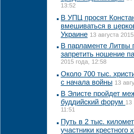
13:52
В УПЦ просят Конста
вмешиваться в церко
Украине
13 августа 2015
В парламенте Литвы 
запретить ношение п
2015 года, 12:58
Около 700 тыс. христ
с начала войны
13 авг
В Элисте пройдет ме
буддийский форум
13 
11:51
Путь в 2 тыс. киломе
участники крестного 