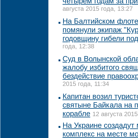
четырем годам за при
августа 2015 года, 13:27
На Балтийском флоте
помянули экипаж "Кур
годовщину гибели по
года, 12:38
Суд в Волынской обл
жалобу избитого свя
бездействие правоох
2015 года, 11:34
Капитан возил турист
святыне Байкала на 
корабле
12 августа 2015
На Украине создадут
комплекс на месте м