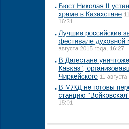
Бюст Николая II уста
храме в Казахстане
1
16:31
Лучшие российские з
фестивале духовной 
августа 2015 года, 16:27
В Дагестане уничтоже
Кавказ", организовав
Чиркейского
11 августа
В МЖД не готовы пер
станцию "Войковская
15:01