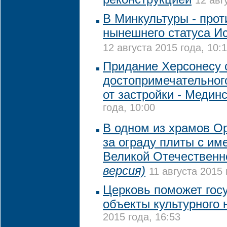
12 авг
В Минкультуры - прот
нынешнего статуса И
12 августа 2015 года, 10:
Придание Херсонесу 
достопримечательног
от застройки - Медин
года, 10:00
В одном из храмов О
за ограду плиты с им
Великой Отечествен
версия)
11 августа 2015 
Церковь поможет гос
объекты культурного 
2015 года, 16:53