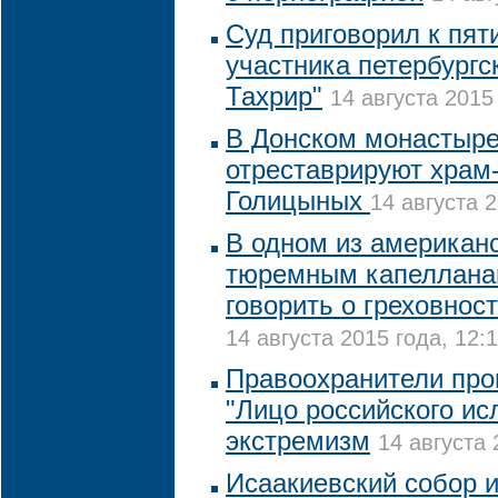
Суд приговорил к пят
участника петербургс
Тахрир"
14 августа 2015
В Донском монастыр
отреставрируют храм
Голицыных
14 августа 2
В одном из американ
тюремным капеллана
говорить о греховнос
14 августа 2015 года, 12:
Правоохранители про
"Лицо российского ис
экстремизм
14 августа 
Исаакиевский собор и