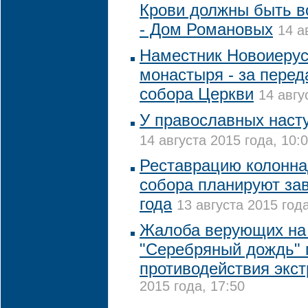
Крови должны быть 
- Дом Романовых
14 а
Наместник Новоиерус
монастыря - за перед
собора Церкви
14 авгу
У православных насту
14 августа 2015 года, 10:
Реставрацию колонна
собора планируют за
года
13 августа 2015 года
Жалоба верующих на 
"Серебряный дождь" 
противодействия экс
2015 года, 17:50