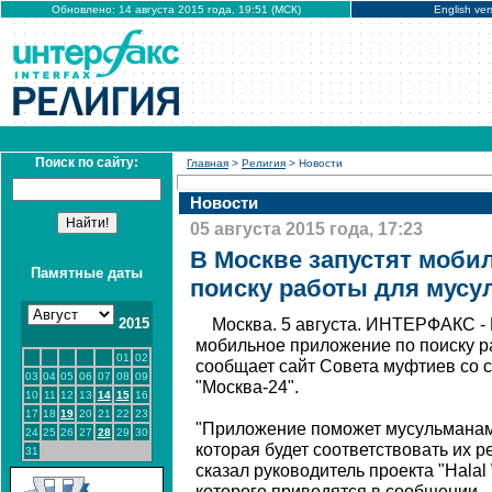
Обновлено: 14 августа 2015 года, 19:51 (МСК)
English ver
Поиск по сайту:
Главная
>
Религия
> Новости
Новости
05 августа 2015 года, 17:23
В Москве запустят моби
Памятные даты
поиску работы для мусу
2015
Москва. 5 августа. ИНТЕРФАКС -
мобильное приложение по поиску р
01
02
сообщает сайт Совета муфтиев со 
03
04
05
06
07
08
09
"Москва-24".
10
11
12
13
14
15
16
17
18
19
20
21
22
23
"Приложение поможет мусульманам 
24
25
26
27
28
29
30
которая будет соответствовать их 
31
сказал руководитель проекта "Halal
которого приводятся в сообщении.