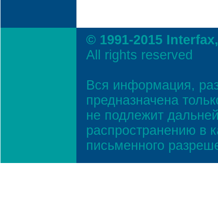
© 1991-2015 Interfax
All rights reserved
Вся информация, ра
предназначена тольк
не подлежит дальней
распространению в к
письменного разреш