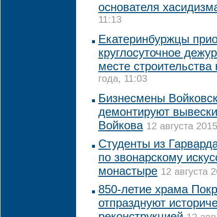
основателя хасидиз
11:13
Екатеринбуржцы при
круглосуточное дежур
месте строительства 
года, 11:03
Бизнесмены Войковск
демонтируют вывески
Войкова
12 августа 2015
Студенты из Гарварда
по звонарскому искус
монастыре
12 августа 2
850-летие храма Пок
отпразднуют историч
реконструкцией