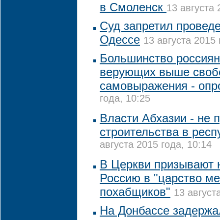
в Смоленск
13 августа 
Суд запретил проведе
Одессе
13 августа 2015 
Большинство россиян
верующих выше своб
самовыражения - опр
года, 10:25
Власти Абхазии - не 
строительства в респ
августа 2015 года, 10:14
В Церкви призывают 
Россию в "царство м
похабщиков"
13 август
На Донбассе задержа