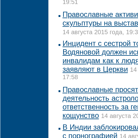
19:51
Православные активи
скульптуры на выста
14 августа 2015 года, 19:
Инцидент с сестрой т
Водяновой должен ис
инвалидам как к людя
заявляют в Церкви
14
17:58
Православные просят
деятельность астроло
ответственность за ге
кощунство
14 августа 2
В Индии заблокирова
с порнографией
14 авг