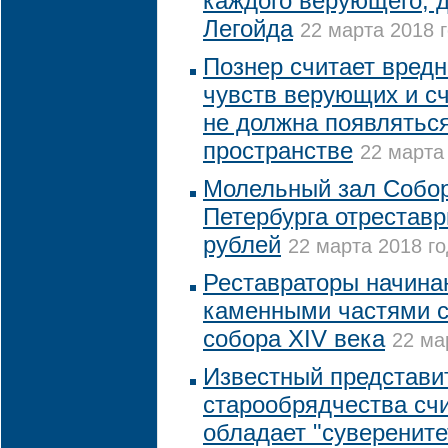
каждого верующего, д
Легойда
22 марта 2018 г
Познер считает вред
чувств верующих и сч
не должна появлятьс
пространстве
22 марта 
Молельный зал Собо
Петербурга отреставр
рублей
22 марта 2018 го
Реставраторы начина
каменными частями с
собора XIV века
22 ма
Известный представи
старообрядчества счи
обладает "суверенит