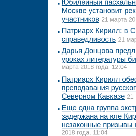
Юбилейный пасхальн
Москве установит рек
участников
21 марта 20
Патриарх Кирилл: в 
справедливость
21 мар
Дарья Донцова предл
уроках литературы б
марта 2018 года, 12:04
Патриарх Кирилл обе
преподавания русског
Северном Кавказе
21 
Еще одна группа экс
задержана на юге Кир
незаконные призывы 
2018 года, 11:04