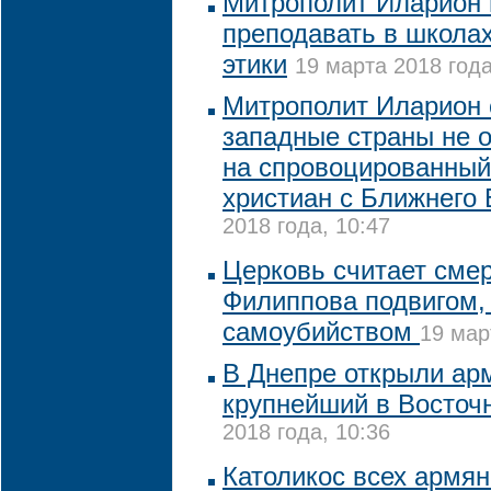
Митрополит Иларион 
преподавать в школа
этики
19 марта 2018 года
Митрополит Иларион с
западные страны не 
на спровоцированный
христиан с Ближнего 
2018 года, 10:47
Церковь считает сме
Филиппова подвигом, 
самоубийством
19 мар
В Днепре открыли арм
крупнейший в Восточ
2018 года, 10:36
Католикос всех армян