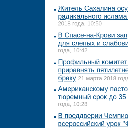
Житель Сахалина осу
радикального ислама
2018 года, 10:50
В Спасе-на-Крови зап
для слепых и слабов
года, 10:42
Профильный комитет 
приравнять пятилетне
браку
21 марта 2018 года
Американскому пастор
тюремный срок до 35
года, 10:28
В преддверии Чемпио
всероссийский урок "