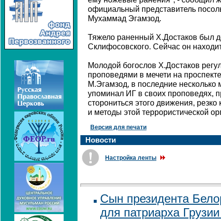
официальный представитель посоль
Мухаммад Эгамзод.
Тяжело раненный Х.Достаков был д
Склифосовского. Сейчас он находит
Молодой богослов Х.Достаков регу
проповедями в мечети на проспекте
М.Эгамзод, в последние несколько 
упоминал ИГ в своих проповедях, 
сторониться этого движения, резко
и методы этой террористической ор
Версия для печати
Новости
Настройка ленты
Сын президента Бело
для патриарха Грузии