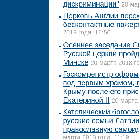
дискриминации"
20 ма
Церковь Англии пере
бесконтактные пожер
2018 года, 16:56
Осеннее заседание С
Русской церкви пройд
Минске
20 марта 2018 го
Госкомрегистр оформ
под первым храмом, 
Крыму после его при
Екатериной II
20 марта 
Католический богосл
русские семьи Латви
православную самои
марта 2018 года, 11:19