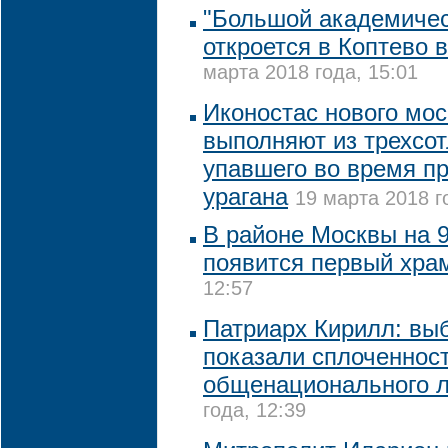
"Большой академичес
откроется в Коптево в
марта 2018 года, 15:01
Иконостас нового мос
выполняют из трехсот
упавшего во время п
урагана
19 марта 2018 г
В районе Москвы на 9
появится первый хра
12:57
Патриарх Кирилл: вы
показали сплоченност
общенационального 
года, 12:39