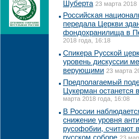
Шуберта
23 марта 2018 
Российская национал
передала Церкви зда
фондохранилища в П
2018 года, 16:18
Спикера Русской церк
уровень дискуссии м
верующими
23 марта 2
Предполагаемый подел
Цукерман останется 
марта 2018 года, 16:08
В России наблюдаетс
снижение уровня ант
русофобии, считают 
русском соборе
23 мар