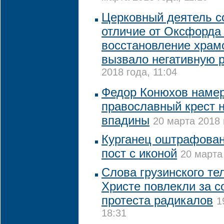
Церковный деятель со
отличие от Оксфорда 
восстановление храмо
вызвало негативную 
2018 года, 11:04
Федор Конюхов намер
православный крест 
впадины
20 марта 2018 
Курганец оштрафован
пост с иконой
20 марта
Слова грузинского те
Христе повлекли за с
протеста радикалов
1
18:31