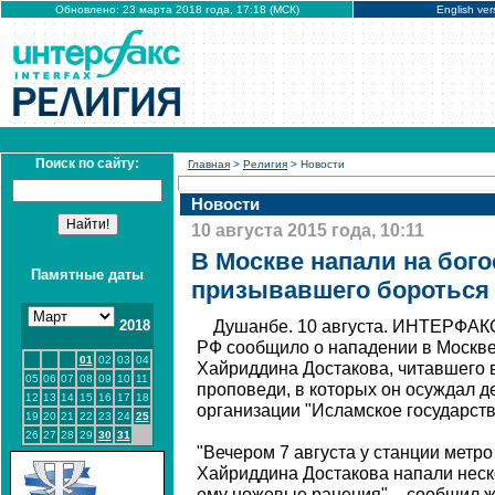
Обновлено: 23 марта 2018 года, 17:18 (МСК)
English ver
Поиск по сайту:
Главная
>
Религия
> Новости
Новости
10 августа 2015 года, 10:11
В Москве напали на бого
Памятные даты
призывавшего бороться 
2018
Душанбе. 10 августа. ИНТЕРФАКС
РФ сообщило о нападении в Москве
01
02
03
04
Хайриддина Достакова, читавшего 
05
06
07
08
09
10
11
проповеди, в которых он осуждал д
12
13
14
15
16
17
18
организации "Исламское государств
19
20
21
22
23
24
25
26
27
28
29
30
31
"Вечером 7 августа у станции метро
Хайриддина Достакова напали неск
ему ножевые ранения", - сообщил 