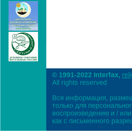
© 1991-2022 Interfax,
rel
All rights reserved
Вся информация, размещ
только для персонально
воспроизведению и / ил
как с письменного разр