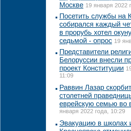
Москве
19 января 2022 г
Посетить службы на 
собирался каждый че
в прорубь хотел окун
седьмой - опрос
19 янв
Представители религ
Белоруссии внесли п
проект Конституции
1
11:09
Раввин Лазар скорбит
столетней праведниц
еврейскую семью во 
января 2022 года, 10:29
Эвакуацию в школах 