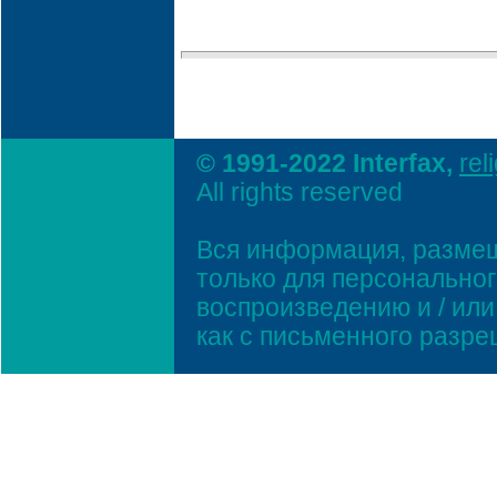
© 1991-2022 Interfax,
rel
All rights reserved
Вся информация, размещ
только для персонально
воспроизведению и / ил
как с письменного разр