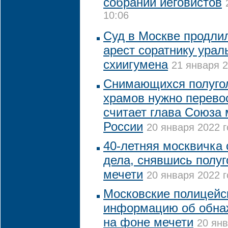
собраний иеговистов
10:06
Суд в Москве продлил
арест соратнику ураль
схиигумена
21 января 2
Снимающихся полуго
храмов нужно перево
считает глава Союза
России
20 января 2022 г
40-летняя москвичка 
дела, снявшись полуг
мечети
20 января 2022 г
Московские полицейс
информацию об обна
на фоне мечети
20 янв