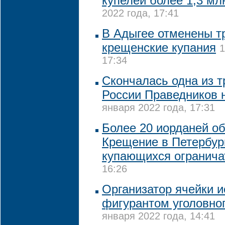
купелей более 1,3 мл
2022 года, 17:41
В Адыгее отменены 
крещенские купания
1
17:34
Скончалась одна из т
России Праведников 
января 2022 года, 17:31
Более 20 иорданей о
Крещение в Петербург
купающихся огранича
16:26
Организатор ячейки и
фигурантом уголовног
января 2022 года, 14:41