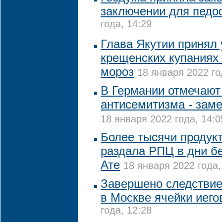
заключении для пед
года, 14:29
Глава Якутии принял 
крещенских купаниях 
мороз
18 января 2022 го
В Германии отмечают
антисемитизма - зам
18 января 2022 года, 14:0
Более тысячи продук
раздала РПЦ в дни б
Ате
18 января 2022 года,
Завершено следствие
в Москве ячейки иего
года, 12:28