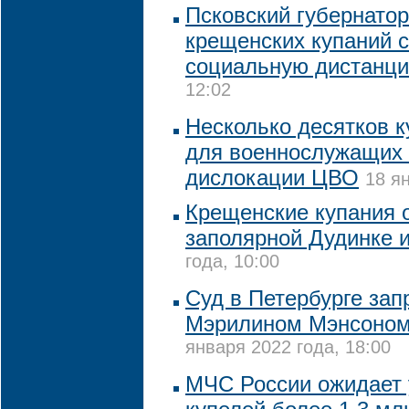
Псковский губернатор
крещенских купаний 
социальную дистанц
12:02
Несколько десятков к
для военнослужащих 
дислокации ЦВО
18 я
Крещенские купания 
заполярной Дудинке 
года, 10:00
Суд в Петербурге зап
Мэрилином Мэнсоном
января 2022 года, 18:00
МЧС России ожидает 