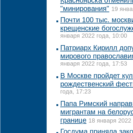
Красноярска отменили
"минирования"
19 янва
Почти 100 тыс. москв
крещенские богослуже
января 2022 года, 10:00
Патриарх Кирилл допу
мирового православия
января 2022 года, 17:53
В Москве пройдет ку
рождественский фест
года, 17:23
Папа Римский напра
мигрантам на белору
границе
18 января 2022 
Госдума приняла зак