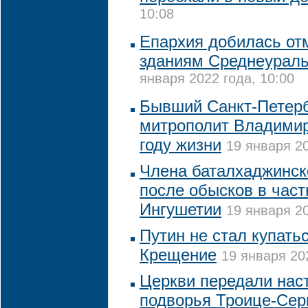
10:08
Епархия добилась от
зданиям Среднеураль
января 2022 года, 10:00
Бывший Санкт-Петерб
митрополит Владимир
году жизни
19 января 20
Члена баталхаджинск
после обысков в час
Ингушетии
19 января 20
Путин не стал купать
Крещение
19 января 20
Церкви передали нас
подворья Троице-Сер