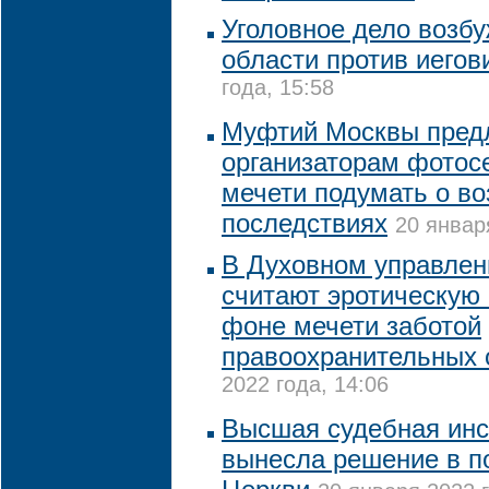
Уголовное дело возб
области против иегов
года, 15:58
Муфтий Москвы пред
организаторам фотос
мечети подумать о в
последствиях
20 январ
В Духовном управле
считают эротическую
фоне мечети заботой
правоохранительных 
2022 года, 14:06
Высшая судебная инс
вынесла решение в п