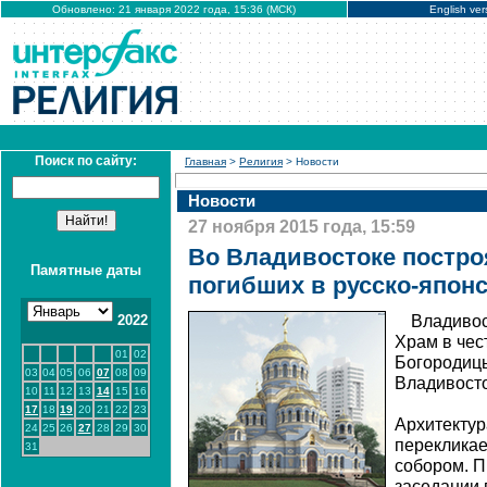
Обновлено: 21 января 2022 года, 15:36 (МСК)
English ver
Поиск по сайту:
Главная
>
Религия
> Новости
Новости
27 ноября 2015 года, 15:59
Во Владивостоке постро
Памятные даты
погибших в русско-япон
2022
Владивос
Храм в чес
01
02
Богородицы
03
04
05
06
07
08
09
Владивосто
10
11
12
13
14
15
16
17
18
19
20
21
22
23
Архитектур
24
25
26
27
28
29
30
перекликае
31
собором. П
заседании 