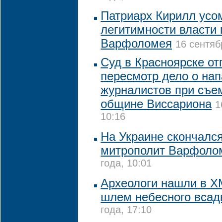
Патриарх Кирилл усо
легитимности власти 
Варфоломея
16 сентяб
Суд в Красноярске от
пересмотр дело о нап
журналистов при съе
общине Виссариона
1
10:16
На Украине скончалс
митрополит Варфоло
года, 10:01
Археологи нашли в Х
шлем небесного всад
года, 17:10