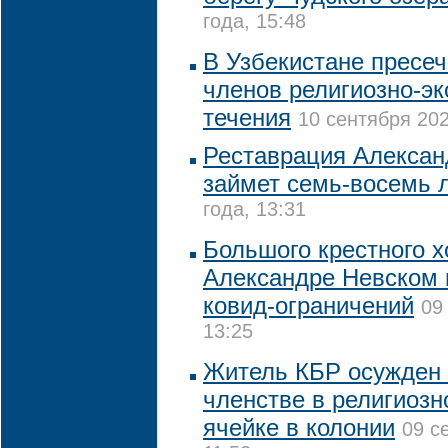
года, 15:48
В Узбекистане пресе
членов религиозно-эк
течения
10 сентября 202
Реставрация Алексан
займет семь-восемь 
года, 13:31
Большого крестного х
Александре Невском н
ковид-ограничений
09
13:25
Житель КБР осужден н
членстве в религиозн
ячейке в колонии
09 с