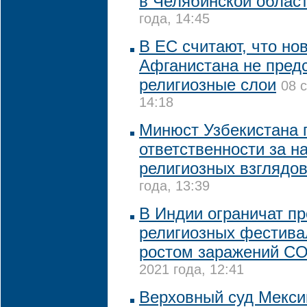
в Челябинской облас
года, 14:45
В ЕС считают, что но
Афганистана не пред
религиозные слои
08 
14:18
Минюст Узбекистана 
ответственности за н
религиозных взглядо
года, 13:39
В Индии ограничат п
религиозных фестивал
ростом заражений CO
2021 года, 12:41
Верховный суд Мекси