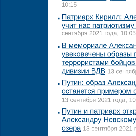
10:15
Патриарх Кирилл: Ал
учит нас патриотизму
сентября 2021 года, 10:05
В мемориале Алекса
увековечены образы 
террористами бойцов 
дивизии ВДВ
13 сентяб
Путин: образ Алексан
останется примером 
13 сентября 2021 года, 10
Путин и патриарх от
Александру Невскому 
озера
13 сентября 2021 г