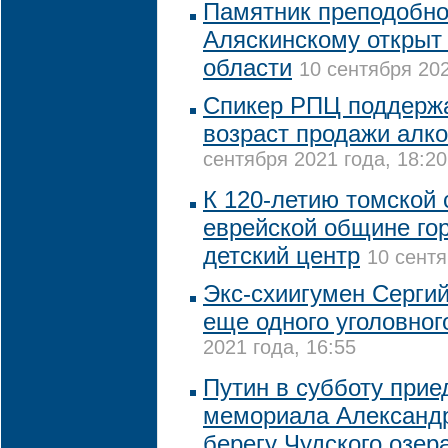
Памятник преподобн
Аляскинскому открыт
области
10 сентября 202
Спикер РПЦ поддерж
возраст продажи алко
сентября 2021 года, 18:20
К 120-летию томской 
еврейской общине го
детский центр
10 сентя
Экс-схиигумен Серги
еще одного уголовног
2021 года, 16:55
Путин в субботу прие
мемориала Александр
берегу Чудского озер