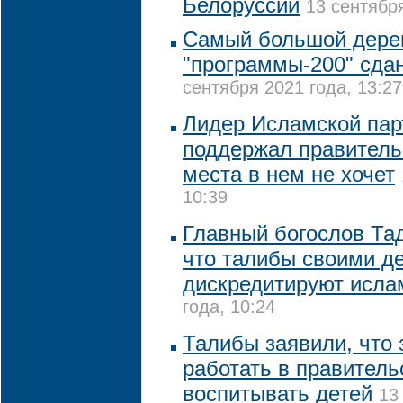
Белоруссии
13 сентября
Самый большой дере
"программы-200" сда
сентября 2021 года, 13:27
Лидер Исламской пар
поддержал правитель
места в нем не хочет
10:39
Главный богослов Та
что талибы своими д
дискредитируют исла
года, 10:24
Талибы заявили, что 
работать в правитель
воспитывать детей
13