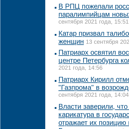
В РПЦ пожелали рос
паралимпийцам новы
сентября 2021 года, 15:51
Катар призвал талибо
женщин
13 сентября 202
Патриарх освятил во
центре Петербурга к
2021 года, 14:56
Патриарх Кирилл отм
"Газпрома" в возрожд
сентября 2021 года, 14:04
Власти заверили, что
карикатура в государ
отражает их позицию