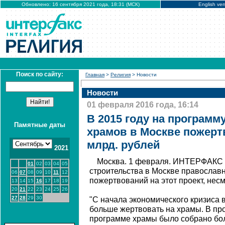
Обновлено: 16 сентября 2021 года, 18:31 (МСК)
English ver
Поиск по сайту:
Главная
>
Религия
> Новости
Новости
01 февраля 2016 года, 16:14
В 2015 году на программ
Памятные даты
храмов в Москве пожерт
млрд. рублей
2021
Москва. 1 февраля. ИНТЕРФАКС 
01
02
03
04
05
строительства в Москве православ
06
07
08
09
10
11
12
пожертвований на этот проект, несм
13
14
15
16
17
18
19
20
21
22
23
24
25
26
27
28
29
30
"С начала экономического кризиса 
больше жертвовать на храмы. В пр
программе храмы было собрано бол