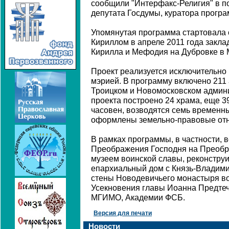
сообщили "Интерфакс-Религия" в п
депутата Госдумы, куратора прогр
Упомянутая программа стартовала
Кириллом в апреле 2011 года закла
Кирилла и Мефодия на Дубровке в М
Проект реализуется исключительно
мэрией. В программу включено 211 
Троицком и Новомосковском админи
проекта построено 24 храма, еще 3
часовен, возводятся семь временны
оформлены земельно-правовые отн
В рамках программы, в частности, 
Преображения Господня на Преобр
музеем воинской славы, реконстру
епархиальный дом с Князь-Владими
стены Новодевичьего монастыря во
Усекновения главы Иоанна Предтеч
МГИМО, Академии ФСБ.
Версия для печати
Новости