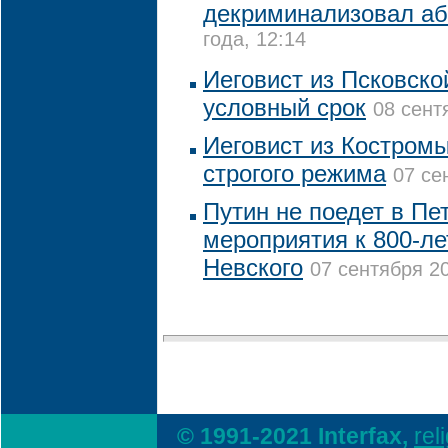
декриминализовал а
года, 12:14
Иеговист из Псковско
условный срок
08 сент
Иеговист из Костромы
строгого режима
07 се
Путин не поедет в Пе
мероприятия к 800-л
Невского
07 сентября 20
© 1991-2021 Interfax,
rel