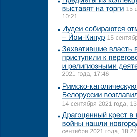
выставят на торги
15 
10:21
Иудеи собираются от
– Йом-Кипур
15 сентябр
Захватившие власть 
приступили к перегов
и религиозными деят
2021 года, 17:46
Римско-католическую
Белоруссии возглави
14 сентября 2021 года, 13
Драгоценный крест в
войны нашли новгоро
сентября 2021 года, 18:27