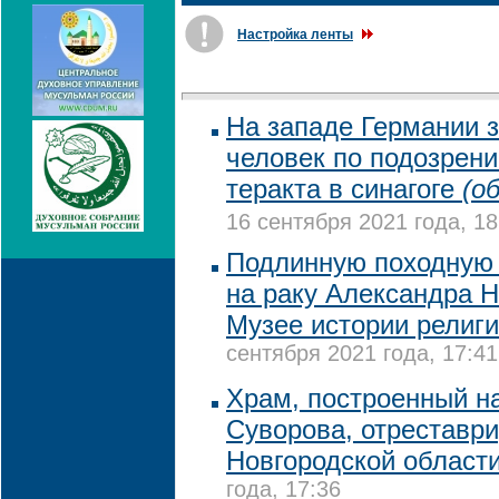
Настройка ленты
На западе Германии 
человек по подозрени
теракта в синагоге
(о
16 сентября 2021 года, 18
Подлинную походную 
на раку Александра Н
Музее истории религи
сентября 2021 года, 17:41
Храм, построенный н
Суворова, отреставр
Новгородской област
года, 17:36