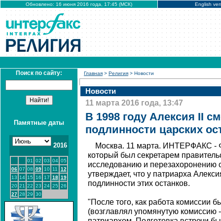
Обновлено: 16 июня 2016 года, 17:45 (МСК)
English ver
Поиск по сайту:
Главная
>
Религия
> Новости
Новости
11 марта 2016 года, 13:47
В 1998 году Алексия II с
Памятные даты
подлинности царских ос
2016
Москва. 11 марта. ИНТЕРФАКС - 
который был секретарем правитель
01
02
03
04
05
исследованию и перезахоронению се
06
07
08
09
10
11
12
утверждает, что у патриарха Алекси
13
14
15
16
17
18
19
подлинности этих останков.
20
21
22
23
24
25
26
27
28
29
30
"После того, как работа комиссии 
(возглавлял упомянутую комиссию -
патриархом. Подготовка встречи б