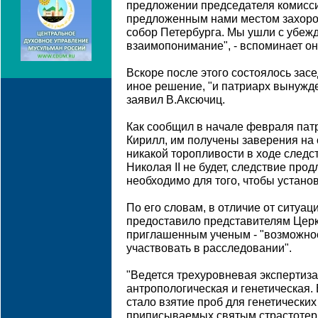
предложении председателя комисси
предложенным нами местом захоро
собор Петербурга. Мы ушли с убежд
взаимопонимание", - вспоминает он
Вскоре после этого состоялось зас
иное решение, "и патриарх вынужде
заявил В.Аксючиц.
Как сообщил в начале февраля пат
Кирилл, им получены заверения на 
никакой торопливости в ходе следс
Николая II не будет, следствие про
необходимо для того, чтобы установ
По его словам, в отличие от ситуаци
предоставило представителям Церк
приглашенным ученым - "возможно
участвовать в расследовании".
"Ведется трехуровневая экспертиза
антропологическая и генетическая
стало взятие проб для генетически
приписываемых святым страстотер