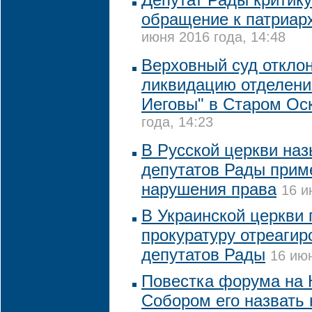
обращение к патриа
июня 2016 года, 14:48
Верховный суд откло
ликвидацию отделени
Иеговы" в Старом Ос
года, 14:23
В Русской церкви на
депутатов Рады прим
нарушения права
16 и
В Украинской церкви 
прокуратуру отреаги
депутатов Рады
16 июн
Повестка форума на 
Собором его назвать 