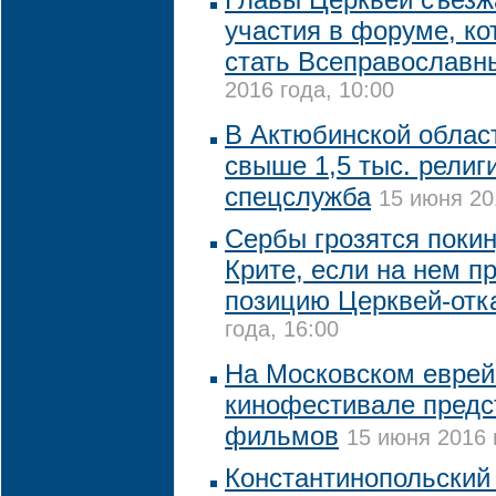
участия в форуме, к
стать Всеправослав
2016 года, 10:00
В Актюбинской облас
свыше 1,5 тыс. религ
спецслужба
15 июня 20
Сербы грозятся поки
Крите, если на нем п
позицию Церквей-отк
года, 16:00
На Московском евре
кинофестивале предс
фильмов
15 июня 2016 
Константинопольский