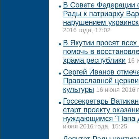
В Совете Федерации 
Рады к патриарху В
нарушением украинск
2016 года, 17:02
В Якутии просят все
помочь в восстановл
храма республики
16 
Сергей Иванов отмеч
Православной церкви 
культуры
16 июня 2016 г
Госсекретарь Ватика
старт проекту оказа
нуждающимся "Папа 
июня 2016 года, 15:25
Депутат Рады критику