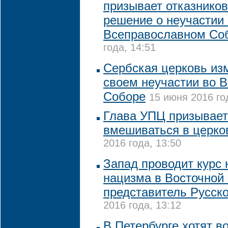
призывает отказнико
решение о неучастии
Всеправославном Со
года, 14:51
Сербская церковь из
своем неучастии во 
Соборе
15 июня 2016 го
Глава УПЦ призывает
вмешиваться в церко
2016 года, 13:50
Запад проводит курс 
нацизма в Восточной 
представитель Русск
2016 года, 13:12
В Петербурге хотят в