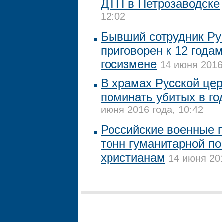
ДТП в Петрозаводске
12:02
Бывший сотрудник Ру
приговорен к 12 года
госизмене
14 июня 2016
В храмах Русской цер
поминать убитых в го
июня 2016 года, 10:42
Российские военные 
тонн гуманитарной п
христианам
14 июня 201