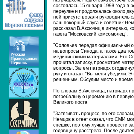
состоялась 15 января 1998 года в 
переулке и продолжалась около дву
ней присутствовали руководитель 
ваш покорный слуга и советник Нем
рассказал В.Аксючиц в интервью, ко
газета "Московский комсомолец".
"Соловьев передал официальный о
на вопросы Синода, а также два то
медицинскими материалами. Его С
прочитал записку, просмотрел мат
вопросы. Затем патриарх отодвинул
руку и сказал: "Вы меня убедили. Э
решенным. Обсудим место и время з
По словам В.Аксючица, патриарх п
погребальную церемонию в первую
Великого поста.
"Затягивать процесс, по его словам
Немцов в ответ сказал, что СМИ мо
спешке, поэтому лучше провести за
годовщину расстрела. После длите