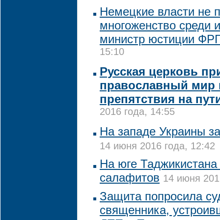
Немецкие власти не 
многоженство среди 
министр юстиции ФР
15:10
Русская церковь пр
православный мир 
препятствия на пут
2016 года, 14:55
На западе Украины з
14 июня 2016 года, 12:42
На юге Таджикистана
салафитов
14 июня 201
Защита попросила су
священника, устроив