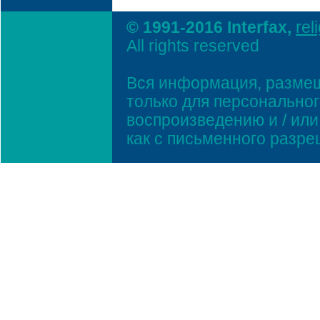
© 1991-2016 Interfax,
rel
All rights reserved
Вся информация, размещ
только для персонально
воспроизведению и / ил
как с письменного разр