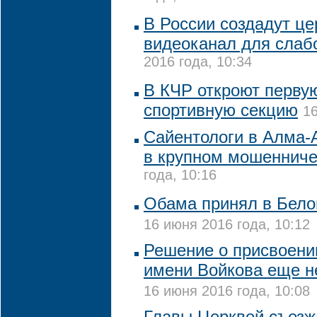
В России создадут ц
видеоканал для сла
2016 года, 10:34
В КЧР откроют перву
спортивную секцию
16
Сайентологи в Алма-
в крупном мошенниче
года, 10:16
Обама принял в Бело
16 июня 2016 года, 10:12
Решение о присвоен
имени Войкова еще н
16 июня 2016 года, 10:08
Главы Церквей съезж