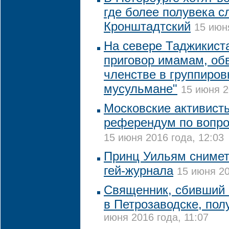
где более полувека 
Кронштадтский
15 июн
На севере Таджикист
приговор имамам, об
членстве в группиров
мусульмане"
15 июня 2
Московские активист
референдум по вопро
15 июня 2016 года, 12:03
Принц Уильям снимет
гей-журнала
15 июня 20
Священник, сбивший
в Петрозаводске, пол
июня 2016 года, 11:07