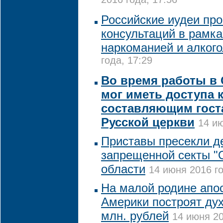
2016 года, 17:56
Российские иудеи про
консультаций в рамка
наркоманией и алког
года, 17:29
Во время работы в
мог иметь доступа 
составляющим госта
Русской церкви
14 ию
Приставы пресекли д
запрещенной секты "О
области
14 июня 2016 го
На малой родине апо
Америки построят дух
млн. рублей
14 июня 20