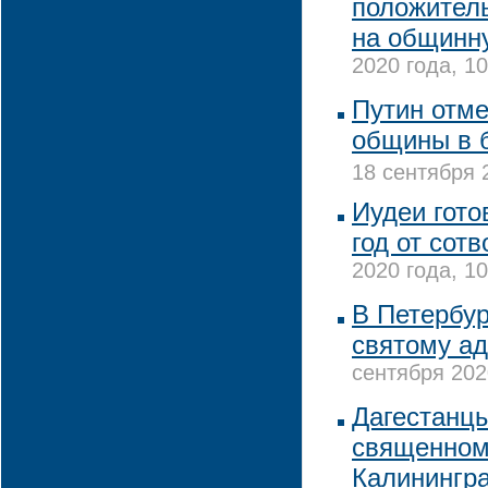
положител
на общинн
2020 года, 10
Путин отме
общины в 
18 сентября 
Иудеи гото
год от сот
2020 года, 10
В Петербур
святому а
сентября 202
Дагестанц
священном
Калинингра