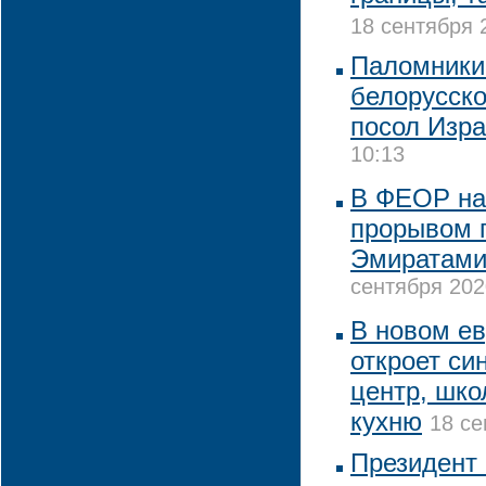
18 сентября 
Паломники
белорусско
посол Изр
10:13
В ФЕОР на
прорывом 
Эмиратами
сентября 202
В новом е
откроет си
центр, шко
кухню
18 се
Президент