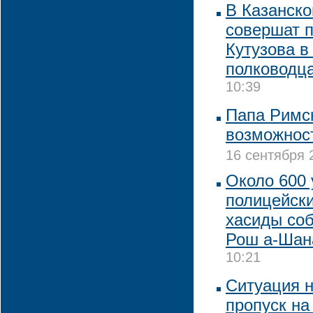
В Казанско
совершат п
Кутузова в
полководц
10:39
Папа Римс
возможнос
16 сентября 
Около 600 
полицейски
хасиды соб
Рош а-Шан
10:21
Ситуация н
пропуск на