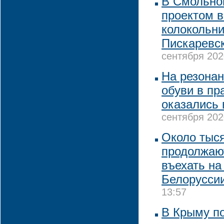
В Смольно
проектом в
колокольни
Пискаревс
сентября 202
На резона
обуви в пр
оказались
сентября 202
Около тыс
продолжаю
въехать на
Белорусси
13:57
В Крыму по