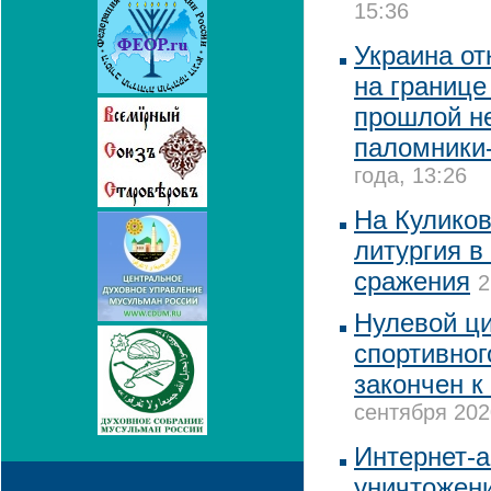
15:36
Украина от
на границе
прошлой н
паломники
года, 13:26
На Кулико
литургия в
сражения
2
Нулевой ци
спортивног
закончен к
сентября 202
Интернет-а
уничтожени