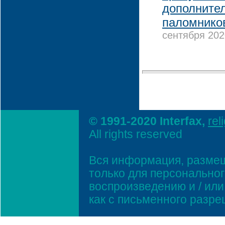
дополнител
паломнико
сентября 202
© 1991-2020 Interfax,
rel
All rights reserved
Вся информация, размещ
только для персонально
воспроизведению и / ил
как с письменного разр