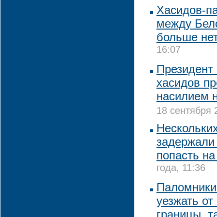
Хасидов-п
между Бел
больше не
16:07
Президент
хасидов пр
насилием 
18 сентября 
Нескольки
задержали 
попасть на
года, 11:36
Паломники
уезжать от
границы, т