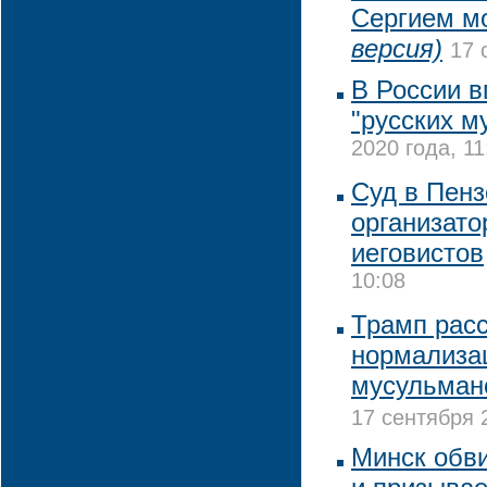
Сергием м
версия)
17 
В России в
"русских м
2020 года, 11
Суд в Пенз
организато
иеговистов
10:08
Трамп рас
нормализа
мусульман
17 сентября 
Минск обви