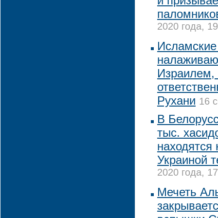
и призывае
паломнико
2020 года, 19
Исламские
налаживаю
Израилем, 
ответствен
Рухани
16 с
В Белорус
тыс. хасидо
находятся 
Украиной т
2020 года, 17
Мечеть Ал
закрываетс