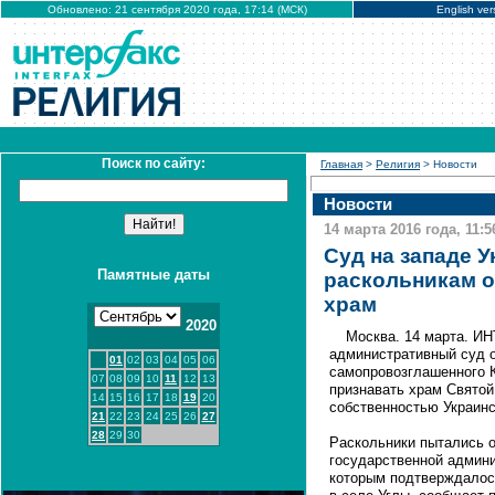
Обновлено: 21 сентября 2020 года, 17:14 (МСК)
English ver
Поиск по сайту:
Главная
>
Религия
> Новости
Новости
14 марта 2016 года, 11:5
Суд на западе У
Памятные даты
раскольникам 
храм
2020
Москва. 14 марта. И
административный суд о
01
02
03
04
05
06
самопровозглашенного К
07
08
09
10
11
12
13
признавать храм Святой
14
15
16
17
18
19
20
собственностью Украинс
21
22
23
24
25
26
27
28
29
30
Раскольники пытались 
государственной админи
которым подтверждалос