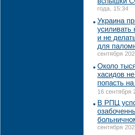
вспышки C
года, 15:34
Украина пр
усиливать 
и не делат
для палом
сентября 202
Около тыс
хасидов не
попасть на
16 сентября 
В РПЦ усп
озабоченны
больнично
сентября 202