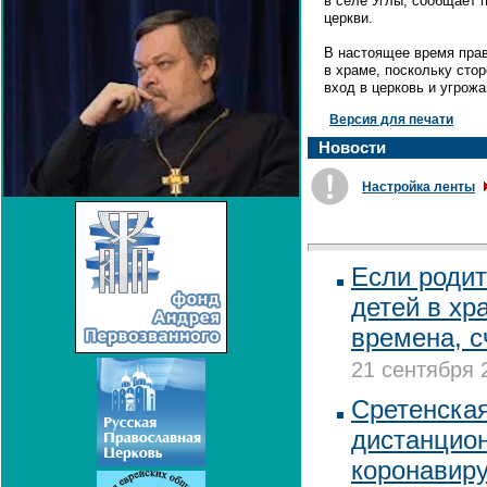
в селе Углы, сообщает 
церкви.
В настоящее время пра
в храме, поскольку сто
вход в церковь и угрож
Версия для печати
Новости
Настройка ленты
Если родит
детей в хр
времена, с
21 сентября 
Сретенска
дистанцион
коронавир