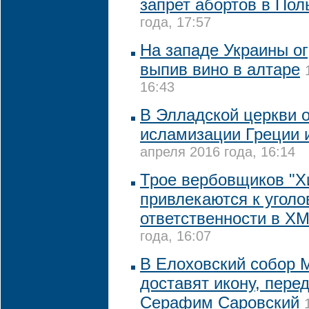
запрет абортов в По
года, 17:57
На западе Украины о
выпив вино в алтаре
16:43
В Элладской церкви 
исламизации Греции 
апреля 2016 года, 16:14
Трое вербовщиков "Хи
привлекаются к уголо
ответственности в Х
года, 16:07
В Елоховский собор 
доставят икону, пере
Серафим Саровский