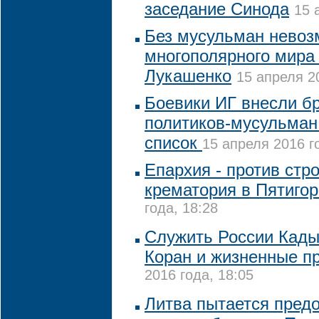
заседание Синода
15 
Без мусульман невоз
многополярного мира 
Лукашенко
15 апреля 2
Боевики ИГ внесли б
политиков-мусульман
список
15 апреля 2016 г
Епархия - против стр
крематория в Пятигор
года, 18:28
Служить России Кад
Коран и жизненные п
2016 года, 18:05
Литва пытается пред