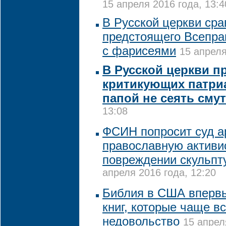
15 апреля 2016 года, 13:4
В Русской церкви сра
предстоящего Всепра
с фарисеями
15 апреля
В Русской церкви п
критикующих патриа
папой не сеять сму
13:08
ФСИН попросит суд а
православную активи
повреждении скульпт
апреля 2016 года, 12:20
Библия в США впервы
книг, которые чаще в
недовольство
15 апрел