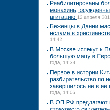
Реабилитированы бол
монахинь, осужденны
агитацию
13 апреля 201
Беженцы в Дании мас
ислама в христианст
14:42
В Москве испекут к 
большую мацу в Евр
года, 14:33
Первое в истории Кит
разбирательство по и
завершилось не в ее 
года, 14:06
В ОП РФ предлагают 
страхового свидетель