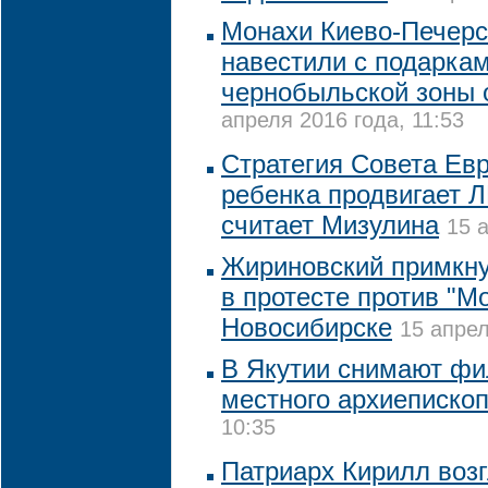
Монахи Киево-Печерс
навестили с подарка
чернобыльской зоны
апреля 2016 года, 11:53
Стратегия Совета Ев
ребенка продвигает Л
считает Мизулина
15 
Жириновский примкну
в протесте против "М
Новосибирске
15 апрел
В Якутии снимают фи
местного архиеписко
10:35
Патриарх Кирилл возг