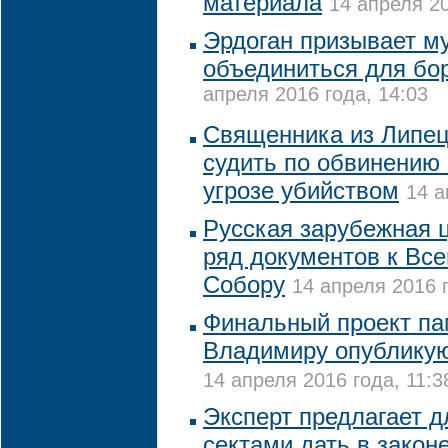
материала
14 апреля 20
Эрдоган призывает м
объединиться для бо
апреля 2016 года, 14:03
Священника из Липец
судить по обвинению 
угрозе убийством
14 а
Русская зарубежная ц
ряд документов к Вс
Собору
14 апреля 2016 г
Финальный проект па
Владимиру опубликую
14 апреля 2016 года, 11:3
Эксперт предлагает д
сектами дать в закон