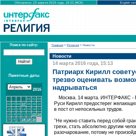
Обновлено: 15 апреля 2016 года, 18:33 (МСК)
English ver
Поиск по сайту:
Главная
>
Религия
> Новости
Новости
14 марта 2016 года, 15:13
Патриарх Кирилл совету
Памятные даты
трезво оценивать возмо
надрываться
2016
Москва. 14 марта. ИНТЕРФАКС - 
01
02
03
Руси Кирилл предостерег желающи
04
05
06
07
08
09
10
в пост от непосильных трудов.
11
12
13
14
15
16
17
18
19
20
21
22
23
24
25
26
27
28
29
30
"Не нужно ставить перед собой гра
грехи, стать абсолютно другим чело
разочарование, потому не произойдет