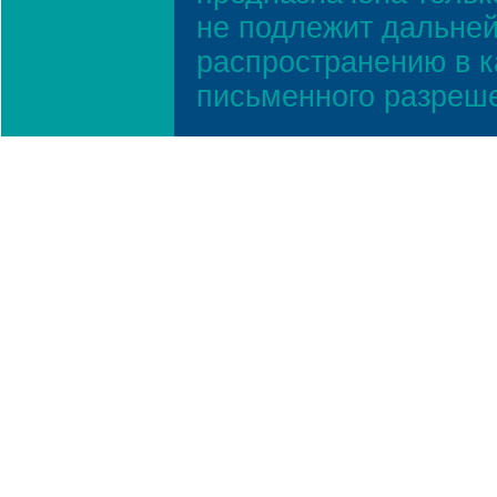
не подлежит дальней
распространению в к
письменного разреш