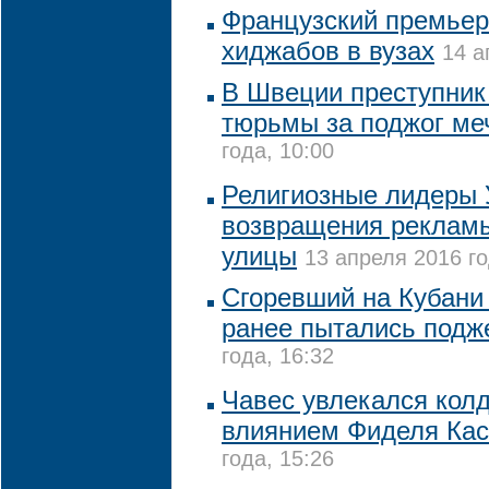
Французский премьер
хиджабов в вузах
14 а
В Швеции преступник 
тюрьмы за поджог ме
года, 10:00
Религиозные лидеры 
возвращения рекламы
улицы
13 апреля 2016 го
Сгоревший на Кубани
ранее пытались подж
года, 16:32
Чавес увлекался кол
влиянием Фиделя Кас
года, 15:26