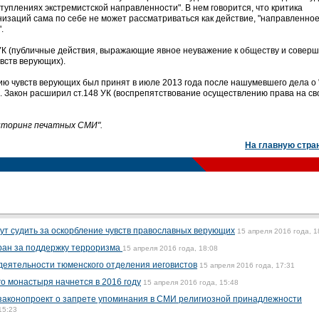
туплениях экстремистской направленности". В нем говорится, что критика
низаций сама по себе не может рассматриваться как действие, "направленное
.
8 УК (публичные действия, выражающие явное неуважение к обществу и совер
вств верующих).
ию чувств верующих был принят в июле 2013 года после нашумевшего дела о 
. Закон расширил ст.148 УК (воспрепятствование осуществлению права на св
ниторинг печатных СМИ".
На главную стра
ут судить за оскорбление чувств православных верующих
15 апреля 2016 года, 1
ран за поддержку терроризма
15 апреля 2016 года, 18:08
деятельности тюменского отделения иеговистов
15 апреля 2016 года, 17:31
о монастыря начнется в 2016 году
15 апреля 2016 года, 15:48
 законопроект о запрете упоминания в СМИ религиозной принадлежности
15:23