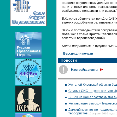
практике по уголовным делам о прес
политических или религиозных орга
возбуждение ненависти или вражды"
В.Краснов обвиняется по ч.1 ст.14
в целях оскорбления религиозных чу
Закон о противодействии оскорблен
молебне" в храме Христа Спасителя
совести и вероисповеданий).
Более подробно см. в рубрике "Мо
Версия для печати
Новости
Настройка ленты
Жителей Кировской области буд
Саммит ОИС подверг критике И
ВС РФ не нашел экстремизма в 
Реставрация Высоко-Петровског
Думский комитет не поддержал
террористов
15 апреля 2016 года, 