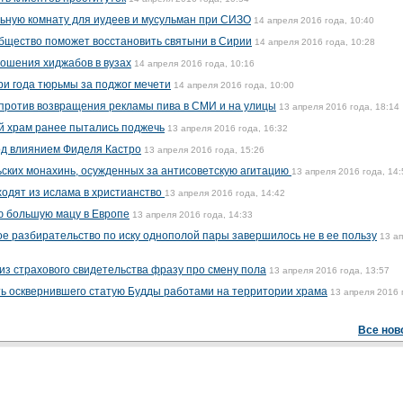
ьную комнату для иудеев и мусульман при СИЗО
14 апреля 2016 года, 10:40
бщество поможет восстановить святыни в Сирии
14 апреля 2016 года, 10:28
ношения хиджабов в вузах
14 апреля 2016 года, 10:16
ри года тюрьмы за поджог мечети
14 апреля 2016 года, 10:00
против возвращения рекламы пива в СМИ и на улицы
13 апреля 2016 года, 18:14
й храм ранее пытались поджечь
13 апреля 2016 года, 16:32
од влиянием Фиделя Кастро
13 апреля 2016 года, 15:26
ских монахинь, осужденных за антисоветскую агитацию
13 апреля 2016 года, 14:
одят из ислама в христианство
13 апреля 2016 года, 14:42
ую большую мацу в Европе
13 апреля 2016 года, 14:33
ое разбирательство по иску однополой пары завершилось не в ее пользу
13 а
из страхового свидетельства фразу про смену пола
13 апреля 2016 года, 13:57
ь осквернившего статую Будды работами на территории храма
13 апреля 2016 
Все нов