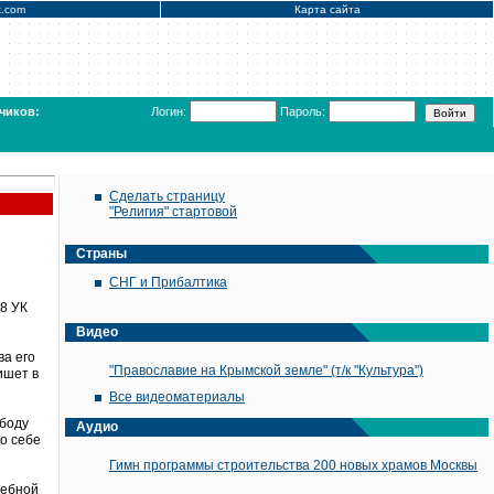
x.com
Карта сайта
чиков:
Логин:
Пароль:
Сделать страницу
"Религия" стартовой
Страны
СНГ и Прибалтика
8 УК
Видео
ва его
"Православие на Крымской земле" (т/к "Культура")
ишет в
Все видеоматериалы
ободу
Аудио
по себе
Гимн программы строительства 200 новых храмов Москвы
дебной