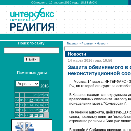
Обновлено: 15 апреля 2016 года, 18:33 (МСК)
Поиск по сайту:
Главная
>
Религия
> Новости
Новости
14 марта 2016 года, 16:56
Защита обвиняемого в 
Памятные даты
неконституционной со
Москва. 14 марта. ИНТЕРФАКС - З
2016
РФ, по которой его судят за оскорбл
В.Краснов находится под судом за 
01
02
03
православных оппонента. Жалобу на
04
05
06
07
08
09
10
понедельник газета "Коммерсант".
11
12
13
14
15
16
17
18
19
20
21
22
23
24
По мнению адвоката, действующая р
25
26
27
28
29
30
слова, поскольку понятие "оскорбле
отрицание религии и Бога уже являе
В жалобе А.Сабинина приводится сс