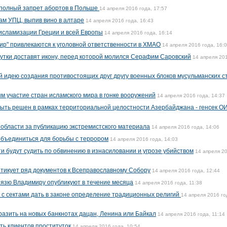
 полный запрет абортов в Польше
14 апреля 2016 года, 17:57
ам УПЦ, выпив вино в алтаре
14 апреля 2016 года, 16:43
исламизации Греции и всей Европы
14 апреля 2016 года, 16:14
рир" привлекаются к уголовной ответственности в ХМАО
14 апреля 2016 года, 16:
сутки доставят икону, перед которой молился Серафим Саровский
14 апреля 20
 идею создания противостоящих друг другу военных блоков мусульманских с
 участие стран исламского мира в гонке вооружений
14 апреля 2016 года, 14:37
ыть решен в рамках территориальной целостности Азербайджана - генсек О
области за публикацию экстремистского материала
14 апреля 2016 года, 14:06
объединиться для борьбы с террором
14 апреля 2016 года, 14:03
и будут судить по обвинению в изнасиловании и угрозе убийством
14 апреля 2
итикует ряд документов к Всеправославному Собору
14 апреля 2016 года, 12:44
нязю Владимиру опубликуют в течение месяца
14 апреля 2016 года, 11:38
 с сектами дать в законе определение традиционных религий
14 апреля 2016 го
разить на новых банкнотах дацан, Ленина или Байкал
14 апреля 2016 года, 11:14
ь клиентов проституток
14 апреля 2016 года, 10:54