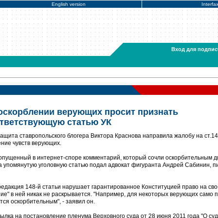
English version
Interfa
Вход для подпис
оскорблении верующих просит признать
ответствующую статью УК
ащита ставропольского блогера Виктора Краснова направила жалобу на ст.14
ение чувств верующих.
допущенный в интернет-споре комментарий, который сочли оскорбительным д
 упомянутую уголовную статью подал адвокат фигуранта Андрей Сабинин, п
едакция 148-й статьи нарушает гарантированное Конституцией право на св
ние" в ней никак не раскрывается. "Например, для некоторых верующих само 
тся оскорбительным", - заявил он.
ылка на постановление пленума Верховного суда от 28 июня 2011 года "О су