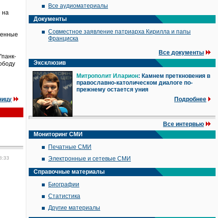
Все аудиоматериалы
 на
Документы
Совместное заявление патриарха Кирилла и папы
шенные
Франциска
Все документы
"панк-
Эксклюзив
ободу
Митрополит Иларион
: Камнем преткновения в
православно-католическом диалоге по-
прежнему остается уния
ницу
Подробнее
Все интервью
Мониторинг СМИ
Печатные СМИ
8:33
Электронные и сетевые СМИ
Справочные материалы
Биографии
Статистика
Другие материалы