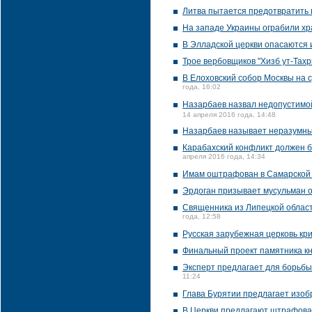
Литва пытается предотвратить
На западе Украины ограбили хр
В Элладской церкви опасаются 
Трое вербовщиков "Хизб ут-Тах
В Елоховский собор Москвы на 
года, 16:02
Назарбаев назвал недопустимой
14 апреля 2016 года, 14:48
Назарбаев называет неразумным
Карабахский конфликт должен б
апреля 2016 года, 14:34
Имам оштрафован в Самарской 
Эрдоган призывает мусульман 
Священника из Липецкой област
года, 12:58
Русская зарубежная церковь кр
Финальный проект памятника к
Эксперт предлагает для борьбы
11:24
Глава Бурятии предлагает изоб
В Церкви предлагают штрафоват