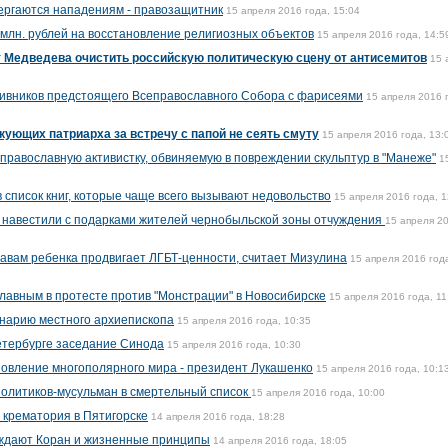
ергаются нападениям - правозащитник
15 апреля 2016 года, 15:04
 млн. рублей на восстановление религиозных объектов
15 апреля 2016 года, 14:5
т Медведева очистить российскую политическую сцену от антисемитов
15 
тивников предстоящего Всеправославного Собора с фарисеями
15 апреля 2016 
кующих патриарха за встречу с папой не сеять смуту
15 апреля 2016 года, 13:
православную активистку, обвиняемую в повреждении скульптур в "Манеже"
1
 список книг, которые чаще всего вызывают недовольство
15 апреля 2016 года, 1
 навестили с подарками жителей чернобыльской зоны отчуждения
15 апреля 2
авам ребенка продвигает ЛГБТ-ценности, считает Мизулина
15 апреля 2016 год
лавным в протесте против "Монстрации" в Новосибирске
15 апреля 2016 года, 11
енарию местного архиепископа
15 апреля 2016 года, 10:35
етербурге заседание Синода
15 апреля 2016 года, 10:30
овление многополярного мира - президент Лукашенко
15 апреля 2016 года, 10:1
политиков-мусульман в смертельный список
15 апреля 2016 года, 10:00
 крематория в Пятигорске
14 апреля 2016 года, 18:28
ждают Коран и жизненные принципы
14 апреля 2016 года, 18:05