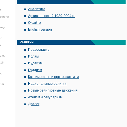
Аналитика
9
Архив новостей 1989-2004 гг.
апреля
О сайте
года,
English version
08
Религии
5
Православие
2:07
Ислам
016
Иудаизм
Буддизм
а,
Католичество и протестантизм
Национальные религии
:26
Новые религиозные движения
Атеизм и секуляризм
Диалог
3