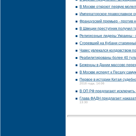
В Москве откроют первую молел
Императорское православное о
Французский премьер - против 
В Швеции преступник получил т
Религиозные лидеры Украины - 
Сгоревший на Кубани старинны
Чавес увлекался колдовством п
Реабилитированы более 40 туль
Беженцы в Дании массово перех
В Москве испекут к Песаху сам
Первое в истории Китая судебн
2016 года, 14:06
В ОП РФ предлагают исключить 
Глава ФАДН предлагает наказат
13:30