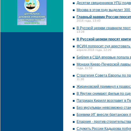
Десятки священников УПЦ подв
Москва в этом году выделит 300
Главный раввин России проси
2016 года, 13:40
В Русской церкви сравнили про
13:28
В Русской церкви просят крити
ФСИН попросит суд арестовать 
апреля 2016 года, 12:20
Библия в США впервые попала в
Монахи Киево-Печерской лавры
года, 11:53
Стратегия Совета Европы по пр
11:30
Жириновский примкнул к правос
В Якутии снимают фильм по сц
Патриарх Кирилл возглавит в П
Без мусульман невозможно стан
Боевики ИГ внесли британских 
Епархия - против строительства
Служить России Кадырова побу