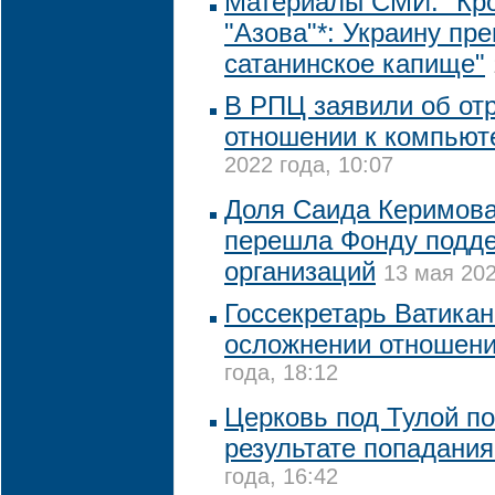
Материалы СМИ: "Кр
"Азова"*: Украину пр
сатанинское капище"
В РПЦ заявили об от
отношении к компьют
2022 года, 10:07
Доля Саида Керимова
перешла Фонду подде
организаций
13 мая 202
Госсекретарь Ватикан
осложнении отношен
года, 18:12
Церковь под Тулой п
результате попадани
года, 16:42