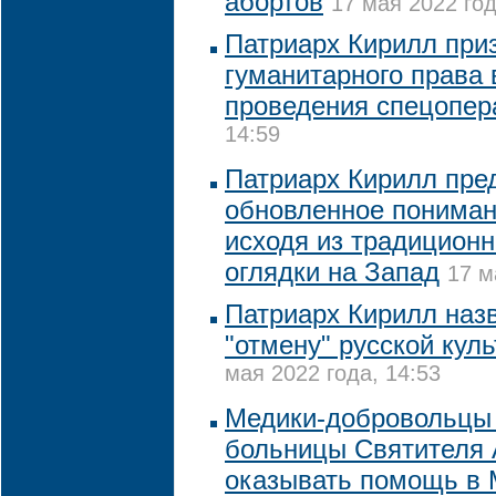
абортов
17 мая 2022 год
Патриарх Кирилл при
гуманитарного права 
проведения спецопер
14:59
Патриарх Кирилл пре
обновленное пониман
исходя из традиционн
оглядки на Запад
17 м
Патриарх Кирилл наз
"отмену" русской кул
мая 2022 года, 14:53
Медики-добровольцы
больницы Cвятителя 
оказывать помощь в 