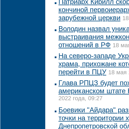
Патриарх Кирилл скор
кончиной первоиерар
зарубежной церкви
18
Володин назвал уник
выстраивания межко
отношений в РФ
18 ма
На северо-западе Ук
храма, прихожане кот
перейти в ПЦУ
18 мая 
Глава РПЦЗ будет по
американском штате
2022 года, 09:27
Боевики "Айдара" ра
точки на территории 
Днепропетровской об