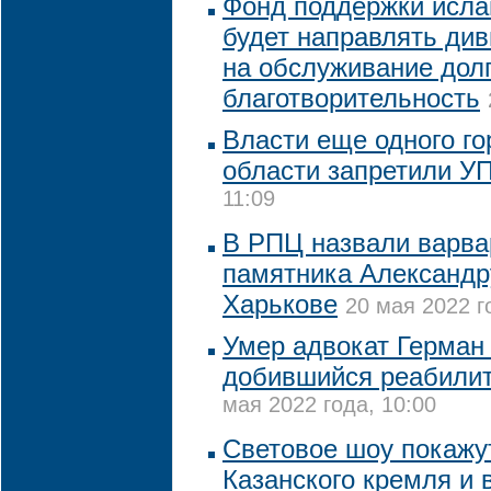
Фонд поддержки исла
будет направлять ди
на обслуживание долг
благотворительность
Власти еще одного го
области запретили У
11:09
В РПЦ назвали варва
памятника Александр
Харькове
20 мая 2022 г
Умер адвокат Герман
добившийся реабилит
мая 2022 года, 10:00
Световое шоу покажут
Казанского кремля и в