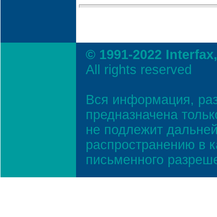
© 1991-2022 Interfax
All rights reserved
Вся информация, ра
предназначена тольк
не подлежит дальней
распространению в к
письменного разреш