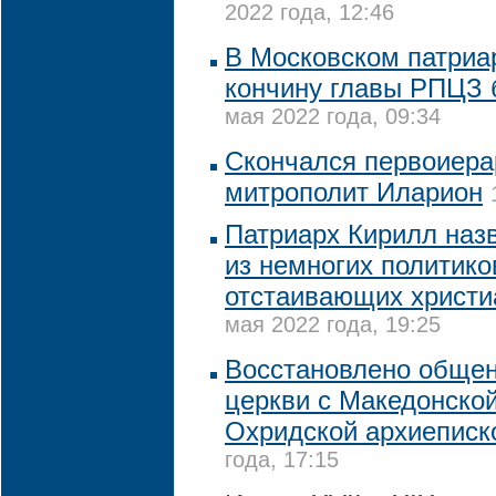
2022 года, 12:46
В Московском патриа
кончину главы РПЦЗ 
мая 2022 года, 09:34
Скончался первоиер
митрополит Иларион
Патриарх Кирилл наз
из немногих политико
отстаивающих христи
мая 2022 года, 19:25
Восстановлено обще
церкви с Македонской
Охридской архиеписк
года, 17:15