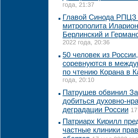
года, 21:37
Главой Синода РПЦЗ 
митрополита Иларион
Берлинский и Герман
2022 года, 20:36
50 человек из России
соревнуются в между
по чтению Корана в К
года, 20:10
Патрушев обвинил За
добиться духовно-нр
деградации России
17
Патриарх Кирилл пре
частные клиники пра