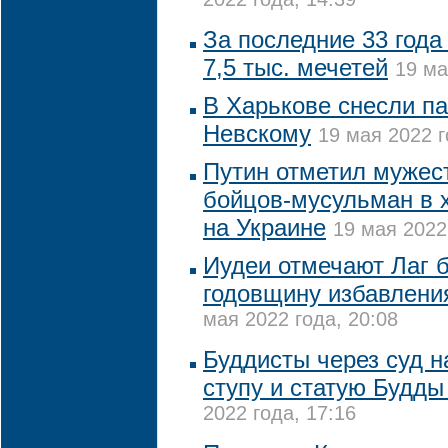
2022 года, 14:39
За последние 33 года
7,5 тыс. мечетей
19 ма
В Харькове снесли п
Невскому
19 мая 2022 г
Путин отметил мужест
бойцов-мусульман в 
на Украине
19 мая 2022
Иудеи отмечают Лаг 
годовщину избавлени
мая 2022 года, 20:08
Буддисты через суд 
ступу и статую Будды
2022 года, 17:16