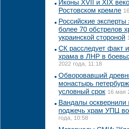
Иконы XVII и XIX век
Ростовском кремле
16
Российские эксперты
более 70 обстрелов 
украинской стороной
СК расследует факт 
храма в ЛНР в боевы
2022 года, 11:18
Обворовавший древни
монастырь петербурж
условный срок
16 мая 
Вандалы осквернили 
поджечь храм УПЦ во
года, 10:58