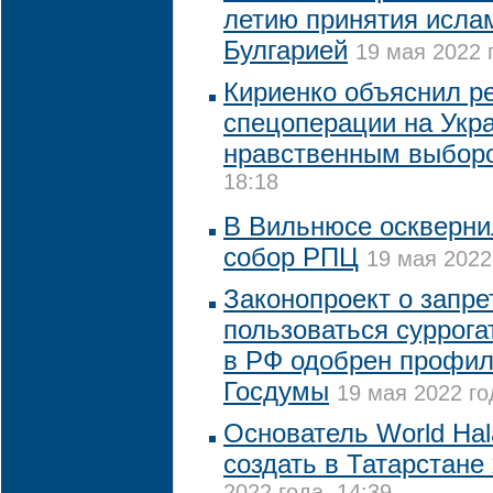
летию принятия исла
Булгарией
19 мая 2022 
Кириенко объяснил р
спецоперации на Укр
нравственным выбор
18:18
В Вильнюсе оскверн
собор РПЦ
19 мая 2022
Законопроект о запр
пользоваться суррог
в РФ одобрен профи
Госдумы
19 мая 2022 го
Основатель World Hal
создать в Татарстане