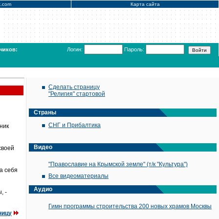
x.com
Карта сайта
чиков:
Логин:
Пароль:
Сделать страницу
"Религия" стартовой
Страны
СНГ и Прибалтика
ник
Видео
своей
"Православие на Крымской земле" (т/к "Культура")
а себя
Все видеоматериалы
Аудио
, -
Гимн программы строительства 200 новых храмов Москвы
ницу