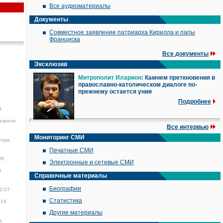
Все аудиоматериалы
Документы
Совместное заявление патриарха Кирилла и папы
Франциска
Все документы
Эксклюзив
Митрополит Иларион
: Камнем преткновения в
православно-католическом диалоге по-
прежнему остается уния
Подробнее
9
апреля
Все интервью
Мониторинг СМИ
года,
Печатные СМИ
08
Электронные и сетевые СМИ
5
Справочные материалы
Биографии
2:07
Статистика
016
Другие материалы
а,