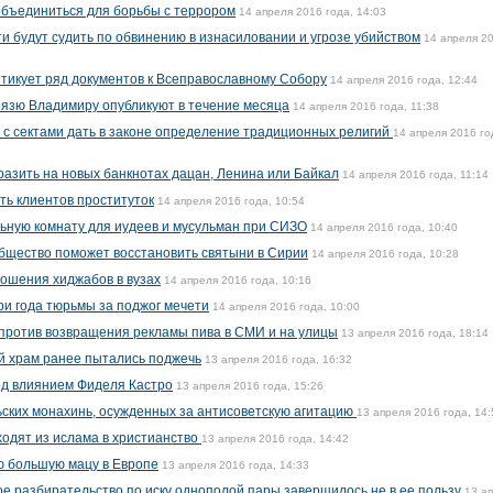
объединиться для борьбы с террором
14 апреля 2016 года, 14:03
и будут судить по обвинению в изнасиловании и угрозе убийством
14 апреля 2
итикует ряд документов к Всеправославному Собору
14 апреля 2016 года, 12:44
нязю Владимиру опубликуют в течение месяца
14 апреля 2016 года, 11:38
 с сектами дать в законе определение традиционных религий
14 апреля 2016 го
разить на новых банкнотах дацан, Ленина или Байкал
14 апреля 2016 года, 11:14
ь клиентов проституток
14 апреля 2016 года, 10:54
ьную комнату для иудеев и мусульман при СИЗО
14 апреля 2016 года, 10:40
бщество поможет восстановить святыни в Сирии
14 апреля 2016 года, 10:28
ношения хиджабов в вузах
14 апреля 2016 года, 10:16
ри года тюрьмы за поджог мечети
14 апреля 2016 года, 10:00
против возвращения рекламы пива в СМИ и на улицы
13 апреля 2016 года, 18:14
й храм ранее пытались поджечь
13 апреля 2016 года, 16:32
од влиянием Фиделя Кастро
13 апреля 2016 года, 15:26
ских монахинь, осужденных за антисоветскую агитацию
13 апреля 2016 года, 14:
одят из ислама в христианство
13 апреля 2016 года, 14:42
ую большую мацу в Европе
13 апреля 2016 года, 14:33
ое разбирательство по иску однополой пары завершилось не в ее пользу
13 а