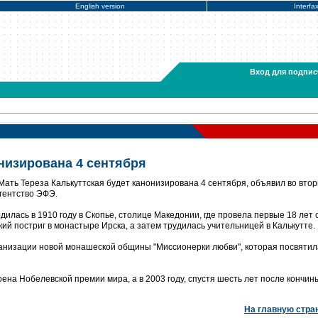
English version
Interfa
Вход для подпис
низирована 4 сентября
ать Тереза Калькуттская будет канонизирована 4 сентября, объявил во втор
гентство ЭФЭ.
одилась в 1910 году в Скопье, столице Македонии, где провела первые 18 лет 
ий постриг в монастыре Ирска, а затем трудилась учительницей в Калькутте.
рганизации новой монашеской общины "Миссионерки любви", которая посвятил
ена Нобелевской премии мира, а в 2003 году, спустя шесть лет после кончины
На главную стра