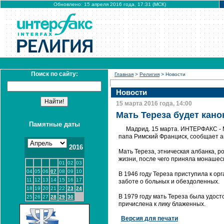
Обновлено: 15 апреля 2016 года, 17:31 (МСК)
Поиск по сайту:
Главная
>
Религия
> Новости
Новости
15 марта 2016 года, 14:00
Мать Тереза будет кано
Памятные даты
Мадрид. 15 марта. ИНТЕРФАКС - М
папа Римский Франциск, сообщает а
2016
Мать Тереза, этническая албанка, р
жизни, после чего приняла монашеск
01
02
03
04
05
06
07
08
09
10
В 1946 году Тереза приступила к о
11
12
13
14
15
16
17
заботе о больных и обездоленных.
18
19
20
21
22
23
24
В 1979 году мать Тереза была удосто
25
26
27
28
29
30
причислена к лику блаженных.
Версия для печати