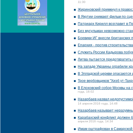
11:30
Жириновский примкнул к правос
В Якутии снимают фильм по сц
Патриарх Кирилл возглавит в П
Без мусульман невозможно стан
Боевики ИГ внесли британских 
Епархия - против строительства
Служить России Кадырова побу
Литва пытается предотвратить
На западе Украины ограбили хр
В Элладской церкви опасаются 
Трое вербовщиков "Хизб ут-Тах
В Елоховский собор Москвы на 
года, 16:02
Назарбаев назвал недопустимой
14 апреля 2016 года, 14:48
Назарбаев называет неразумным
Карабахский конфликт должен б
апреля 2016 года, 14:34
Имам оштрафован в Самарской 