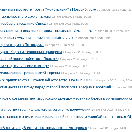
лавным в протесте против "Монстрации" в Новосибирске
15 апреля 2016 года, 11
енарию местного архиепископа
15 апреля 2016 года, 10:35
етербурге заседание Синода
15 апреля 2016 года, 10:30
овление многополярного мира - президент Лукашенко
15 апреля 2016 года, 10:1
политиков-мусульман в смертельный список
15 апреля 2016 года, 10:00
 крематория в Пятигорске
14 апреля 2016 года, 18:28
ждают Коран и жизненные принципы
14 апреля 2016 года, 18:05
 полный запрет абортов в Польше
14 апреля 2016 года, 17:57
ам УПЦ, выпив вино в алтаре
14 апреля 2016 года, 16:43
исламизации Греции и всей Европы
14 апреля 2016 года, 16:14
рир" привлекаются к уголовной ответственности в ХМАО
14 апреля 2016 года, 16:
сутки доставят икону, перед которой молился Серафим Саровский
14 апреля 20
 идею создания противостоящих друг другу военных блоков мусульманских с
 участие стран исламского мира в гонке вооружений
14 апреля 2016 года, 14:37
ыть решен в рамках территориальной целостности Азербайджана - генсек О
области за публикацию экстремистского материала
14 апреля 2016 года, 14:06