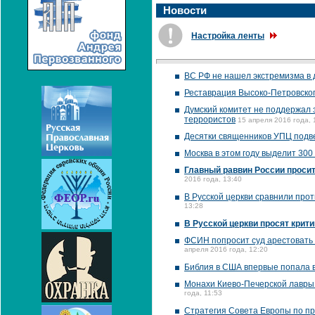
Новости
Настройка ленты
ВС РФ не нашел экстремизма в 
Реставрация Высоко-Петровског
Думский комитет не поддержал
террористов
15 апреля 2016 года, 
Десятки священников УПЦ подв
Москва в этом году выделит 300
Главный раввин России проси
2016 года, 13:40
В Русской церкви сравнили про
13:28
В Русской церкви просят крити
ФСИН попросит суд арестовать 
апреля 2016 года, 12:20
Библия в США впервые попала в
Монахи Киево-Печерской лавры
года, 11:53
Стратегия Совета Европы по пр