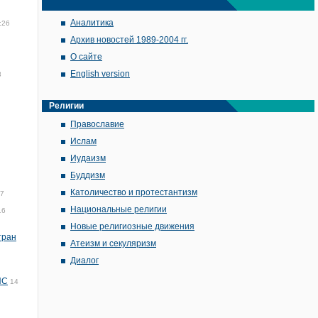
Аналитика
:26
Архив новостей 1989-2004 гг.
О сайте
English version
3
Религии
Православие
Ислам
Иудаизм
Буддизм
Католичество и протестантизм
07
Национальные религии
16
Новые религиозные движения
тран
Атеизм и секуляризм
Диалог
ИС
14