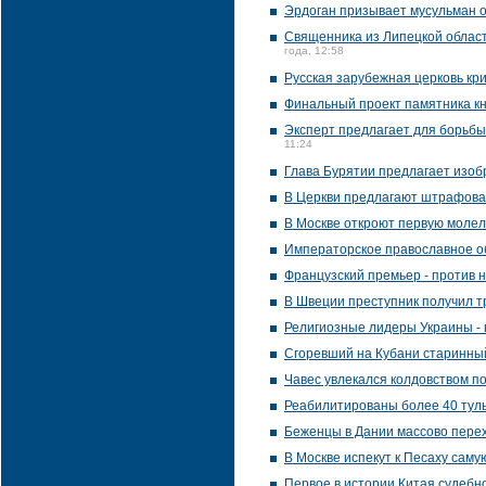
Эрдоган призывает мусульман 
Священника из Липецкой област
года, 12:58
Русская зарубежная церковь кр
Финальный проект памятника к
Эксперт предлагает для борьбы
11:24
Глава Бурятии предлагает изоб
В Церкви предлагают штрафоват
В Москве откроют первую молел
Императорское православное о
Французский премьер - против 
В Швеции преступник получил т
Религиозные лидеры Украины - 
Сгоревший на Кубани старинны
Чавес увлекался колдовством п
Реабилитированы более 40 туль
Беженцы в Дании массово перех
В Москве испекут к Песаху сам
Первое в истории Китая судебн