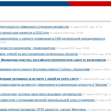
деятельности тюменского отделения иеговистов
15 апреля 2016 года, 17:31
о монастыря начнется в 2016 году
15 апреля 2016 года, 15:48
 законопроект о запрете упоминания в СМИ религиозной принадлежности
15:23
ергаются нападениям - правозащитник
15 апреля 2016 года, 15:04
 млн. рублей на восстановление религиозных объектов
15 апреля 2016 года, 14:5
т Медведева очистить российскую политическую сцену от антисемитов
15 
тивников предстоящего Всеправославного Собора с фарисеями
15 апреля 2016 
кующих патриарха за встречу с папой не сеять смуту
15 апреля 2016 года, 13:
православную активистку, обвиняемую в повреждении скульптур в "Манеже"
1
 список книг, которые чаще всего вызывают недовольство
15 апреля 2016 года, 1
 навестили с подарками жителей чернобыльской зоны отчуждения
15 апреля 2
авам ребенка продвигает ЛГБТ-ценности, считает Мизулина
15 апреля 2016 год