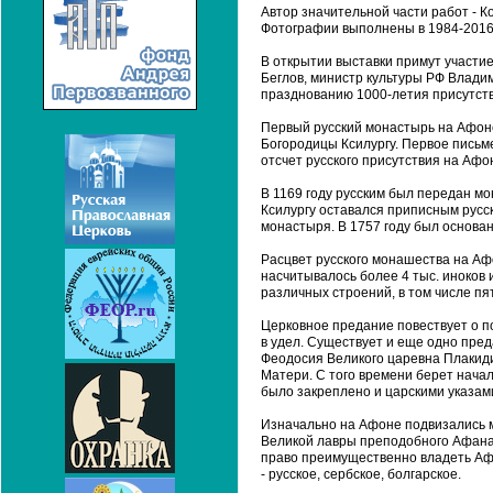
Автор значительной части работ - К
Фотографии выполнены в 1984-2016 
В открытии выставки примут участи
Беглов, министр культуры РФ Влади
празднованию 1000-летия присутств
Первый русский монастырь на Афоне
Богородицы Ксилургу. Первое письм
отсчет русского присутствия на Афо
В 1169 году русским был передан мо
Ксилургу оставался приписным русс
монастыря. В 1757 году был основан 
Расцвет русского монашества на Афо
насчитывалось более 4 тыс. иноков и
различных строений, в том числе пя
Церковное предание повествует о п
в удел. Существует и еще одно пред
Феодосия Великого царевна Плакиди
Матери. С того времени берет нача
было закреплено и царскими указам
Изначально на Афоне подвизались м
Великой лавры преподобного Афанас
право преимущественно владеть Афо
- русское, сербское, болгарское.