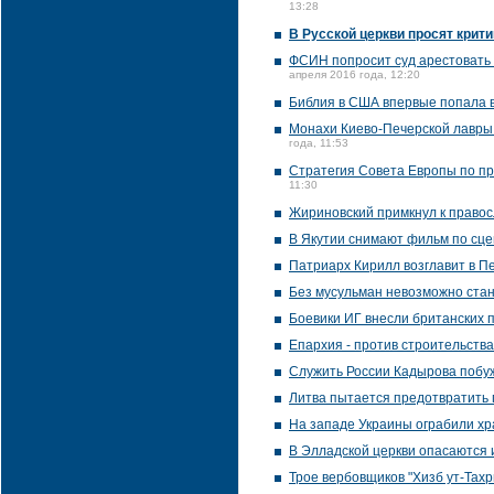
13:28
В Русской церкви просят крити
ФСИН попросит суд арестовать 
апреля 2016 года, 12:20
Библия в США впервые попала в
Монахи Киево-Печерской лавры
года, 11:53
Стратегия Совета Европы по пр
11:30
Жириновский примкнул к правос
В Якутии снимают фильм по сц
Патриарх Кирилл возглавит в П
Без мусульман невозможно стан
Боевики ИГ внесли британских 
Епархия - против строительства
Служить России Кадырова побу
Литва пытается предотвратить
На западе Украины ограбили хр
В Элладской церкви опасаются 
Трое вербовщиков "Хизб ут-Тах