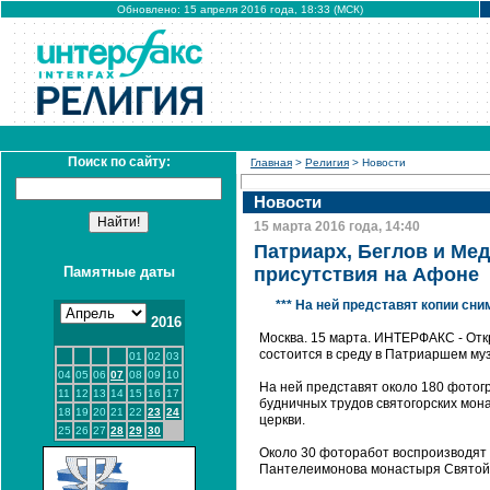
Обновлено: 15 апреля 2016 года, 18:33 (МСК)
Поиск по сайту:
Главная
>
Религия
> Новости
Новости
15 марта 2016 года, 14:40
Патриарх, Беглов и Ме
Памятные даты
присутствия на Афоне
*** На ней представят копии сн
2016
Москва. 15 марта. ИНТЕРФАКС - От
состоится в среду в Патриаршем муз
01
02
03
04
05
06
07
08
09
10
На ней представят около 180 фотог
11
12
13
14
15
16
17
будничных трудов святогорских мона
18
19
20
21
22
23
24
церкви.
25
26
27
28
29
30
Около 30 фоторабот воспроизводят 
Пантелеимонова монастыря Святой