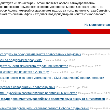
действует 20 монастырей. Афон является особой самоуправляемой
е греческого государства с центром в городке Карея. Светская власть на
ором Афона, который осуществляет надзор за исполнением устава Святой г
озном отношении Афон находится под юрисдикцией Константинопольского
На главную стра
ут судить за оскорбление чувств православных верующих
15 апреля 2016 года, 1
ран за поддержку терроризма
15 апреля 2016 года, 18:08
деятельности тюменского отделения иеговистов
15 апреля 2016 года, 17:31
о монастыря начнется в 2016 году
15 апреля 2016 года, 15:48
 законопроект о запрете упоминания в СМИ религиозной принадлежности
15:23
ергаются нападениям - правозащитник
15 апреля 2016 года, 15:04
 млн. рублей на восстановление религиозных объектов
15 апреля 2016 года, 14:5
т Медведева очистить российскую политическую сцену от антисемитов
15 
тивников предстоящего Всеправославного Собора с фарисеями
15 апреля 2016 