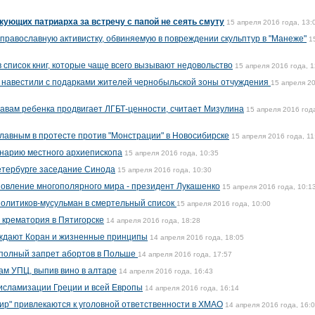
кующих патриарха за встречу с папой не сеять смуту
15 апреля 2016 года, 13:
православную активистку, обвиняемую в повреждении скульптур в "Манеже"
1
 список книг, которые чаще всего вызывают недовольство
15 апреля 2016 года, 1
 навестили с подарками жителей чернобыльской зоны отчуждения
15 апреля 2
авам ребенка продвигает ЛГБТ-ценности, считает Мизулина
15 апреля 2016 год
лавным в протесте против "Монстрации" в Новосибирске
15 апреля 2016 года, 11
енарию местного архиепископа
15 апреля 2016 года, 10:35
етербурге заседание Синода
15 апреля 2016 года, 10:30
овление многополярного мира - президент Лукашенко
15 апреля 2016 года, 10:1
политиков-мусульман в смертельный список
15 апреля 2016 года, 10:00
 крематория в Пятигорске
14 апреля 2016 года, 18:28
ждают Коран и жизненные принципы
14 апреля 2016 года, 18:05
 полный запрет абортов в Польше
14 апреля 2016 года, 17:57
ам УПЦ, выпив вино в алтаре
14 апреля 2016 года, 16:43
исламизации Греции и всей Европы
14 апреля 2016 года, 16:14
рир" привлекаются к уголовной ответственности в ХМАО
14 апреля 2016 года, 16: