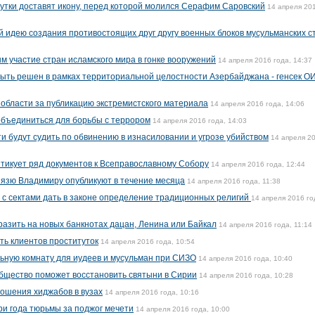
сутки доставят икону, перед которой молился Серафим Саровский
14 апреля 20
 идею создания противостоящих друг другу военных блоков мусульманских с
 участие стран исламского мира в гонке вооружений
14 апреля 2016 года, 14:37
ыть решен в рамках территориальной целостности Азербайджана - генсек О
области за публикацию экстремистского материала
14 апреля 2016 года, 14:06
объединиться для борьбы с террором
14 апреля 2016 года, 14:03
и будут судить по обвинению в изнасиловании и угрозе убийством
14 апреля 2
итикует ряд документов к Всеправославному Собору
14 апреля 2016 года, 12:44
нязю Владимиру опубликуют в течение месяца
14 апреля 2016 года, 11:38
 с сектами дать в законе определение традиционных религий
14 апреля 2016 го
разить на новых банкнотах дацан, Ленина или Байкал
14 апреля 2016 года, 11:14
ь клиентов проституток
14 апреля 2016 года, 10:54
ьную комнату для иудеев и мусульман при СИЗО
14 апреля 2016 года, 10:40
бщество поможет восстановить святыни в Сирии
14 апреля 2016 года, 10:28
ношения хиджабов в вузах
14 апреля 2016 года, 10:16
ри года тюрьмы за поджог мечети
14 апреля 2016 года, 10:00