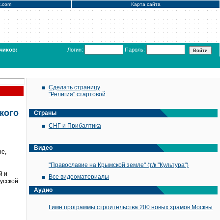
x.com
Карта сайта
чиков:
Логин:
Пароль:
Сделать страницу
"Религия" стартовой
кого
Страны
СНГ и Прибалтика
Видео
не,
"Православие на Крымской земле" (т/к "Культура")
й и
Все видеоматериалы
Русской
Аудио
Гимн программы строительства 200 новых храмов Москвы