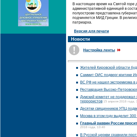
В настоящее время на Святой горе 
административной единицей в состав
полуострове представлена губернат
подчиняется МИД Греции. В религи
патриарха.
Версия для печати
Новости
Настройка ленты
Жителей Кировской области буд
Саммит ОИС подверг критике И
ВС РФ не нашел экстремизма в 
Реставрация Высоко-Петровског
Думский комитет не поддержал
террористов
15 апреля 2016 года, 
Десятки священников УПЦ подв
Москва в этом году выделит 300
Главный раввин России проси
2016 года, 13:40
В Русской церкви сравнили про