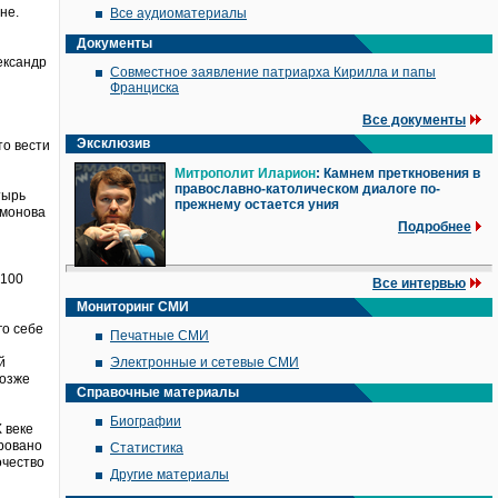
не.
Все аудиоматериалы
Документы
ександр
Совместное заявление патриарха Кирилла и папы
Франциска
Все документы
Эксклюзив
то вести
Митрополит Иларион
: Камнем преткновения в
православно-католическом диалоге по-
тырь
прежнему остается уния
имонова
Подробнее
 100
Все интервью
Мониторинг СМИ
го себе
Печатные СМИ
й
Электронные и сетевые СМИ
позже
Справочные материалы
Биографии
 веке
ровано
Статистика
очество
Другие материалы