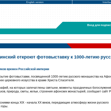
English version
Interfa
Вход для подпис
динский откроют фотовыставку к 1000-летию русс
имков времен Российской империи
крытие фотовыставки, посвященной 1000-летию русского монашества на Афо
ее церковного искусства в храме Христа Спасителя.
рафий, на которых запечатлены святыни, моменты праздничных богослужени
хов, природа, скиты, кельи, строения афонских монастырей, сообщает сайт 
снимки конца XIX - начала XX веков, передающие атмосферу жизни русского
 горы.