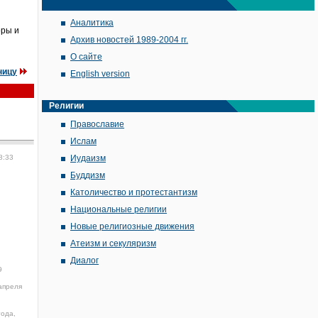
Аналитика
оры и
Архив новостей 1989-2004 гг.
О сайте
ницу
English version
Религии
Православие
Ислам
8:33
Иудаизм
Буддизм
Католичество и протестантизм
Национальные религии
Новые религиозные движения
Атеизм и секуляризм
Диалог
9
апреля
года,