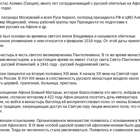
остас Асимис (Греция), много лет сотрудничающий с русской обителью на Афо
годах.
е патриарх Московский и всея Руси Кирилл, полпред президента РФ в ЦФО Ал
мир Мединский, члены рабочей группы при Президенте по подготовке к
ия русских на Афоне и др.
 был основан во времена святого князя Владимира и назывался обителью
енное упоминание о нем относится к февралю 1016 года. От этой даты приня
не.
настырь в честь святого великомученика Пантелеимона. В то же время монас
ким монастырем, а в настоящее время он имеет статус скита Свято-Пантеле
русский Илиинский, в 1841 году - русский Андреевский скиты.
не пришелся на вторую половину XIX века. К началу ХХ века на Святой горе
з России. В ХVI-ХIХ веках в собственность русского монастыря входило около
ть церквей, трапезная, больница, пристань.
осещении Афона Божьей Матерью, которая благословила это место, избрав е
ание, согласно которому в 422 году Афон решила посетить дочь императора
я, но войти в монастырь Ватопед ей воспрепятствовал голос от иконы Божье
ло традиция, запрещающая доступ на Святую гору лицам женского пола, что 
и.
онахи-отшельники. Организованное монашество появилось с основанием в X
ия Афонского. В IX веке особой царской грамотой афонским инокам было да
ном. Тогда их численность стала увеличиваться. Появилось и славянское ин