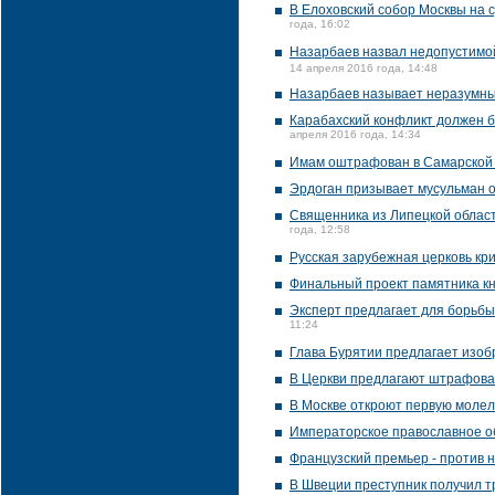
В Елоховский собор Москвы на 
года, 16:02
Назарбаев назвал недопустимой
14 апреля 2016 года, 14:48
Назарбаев называет неразумным
Карабахский конфликт должен б
апреля 2016 года, 14:34
Имам оштрафован в Самарской 
Эрдоган призывает мусульман 
Священника из Липецкой област
года, 12:58
Русская зарубежная церковь кр
Финальный проект памятника к
Эксперт предлагает для борьбы
11:24
Глава Бурятии предлагает изоб
В Церкви предлагают штрафоват
В Москве откроют первую молел
Императорское православное о
Французский премьер - против 
В Швеции преступник получил т