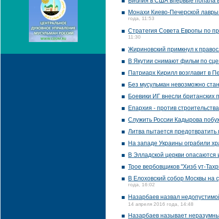
Библия в США впервые попала в
Монахи Киево-Печерской лавры
года, 11:53
Стратегия Совета Европы по пр
11:30
Жириновский примкнул к правос
В Якутии снимают фильм по сц
Патриарх Кирилл возглавит в П
Без мусульман невозможно стан
Боевики ИГ внесли британских 
Епархия - против строительства
Служить России Кадырова побу
Литва пытается предотвратить
На западе Украины ограбили хр
В Элладской церкви опасаются 
Трое вербовщиков "Хизб ут-Тах
В Елоховский собор Москвы на 
года, 16:02
Назарбаев назвал недопустимой
14 апреля 2016 года, 14:48
Назарбаев называет неразумным