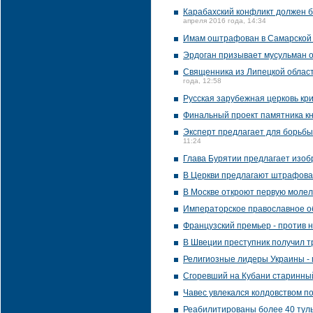
Карабахский конфликт должен б
апреля 2016 года, 14:34
Имам оштрафован в Самарской 
Эрдоган призывает мусульман 
Священника из Липецкой област
года, 12:58
Русская зарубежная церковь кр
Финальный проект памятника к
Эксперт предлагает для борьбы
11:24
Глава Бурятии предлагает изоб
В Церкви предлагают штрафоват
В Москве откроют первую молел
Императорское православное о
Французский премьер - против 
В Швеции преступник получил т
Религиозные лидеры Украины - 
Сгоревший на Кубани старинны
Чавес увлекался колдовством п
Реабилитированы более 40 туль