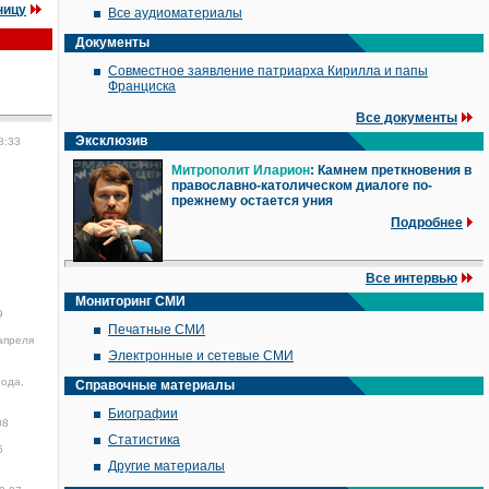
ницу
Все аудиоматериалы
Документы
Совместное заявление патриарха Кирилла и папы
Франциска
Все документы
Эксклюзив
8:33
Митрополит Иларион
: Камнем преткновения в
православно-католическом диалоге по-
прежнему остается уния
Подробнее
Все интервью
Мониторинг СМИ
9
Печатные СМИ
апреля
Электронные и сетевые СМИ
года,
Справочные материалы
Биографии
08
Статистика
5
Другие материалы