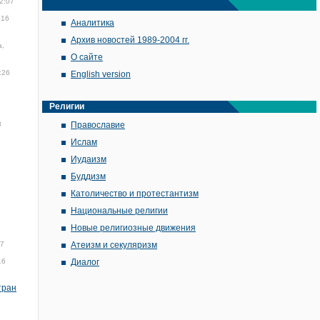
2:07
016
Аналитика
Архив новостей 1989-2004 гг.
а,
О сайте
:26
English version
Религии
3
Православие
Ислам
Иудаизм
Буддизм
Католичество и протестантизм
Национальные религии
Новые религиозные движения
07
Атеизм и секуляризм
16
Диалог
тран