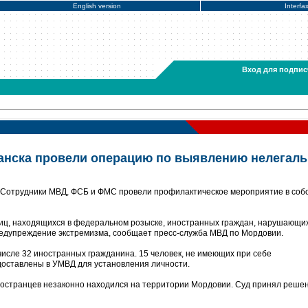
English version
Interfa
Вход для подпис
анска провели операцию по выявлению нелегал
 Сотрудники МВД, ФСБ и ФМС провели профилактическое мероприятие в соб
иц, находящихся в федеральном розыске, иностранных граждан, нарушающи
редупреждение экстремизма, сообщает пресс-служба МВД по Мордовии.
числе 32 иностранных гражданина. 15 человек, не имеющих при себе
доставлены в УМВД для установления личности.
ностранцев незаконно находился на территории Мордовии. Суд принял реше