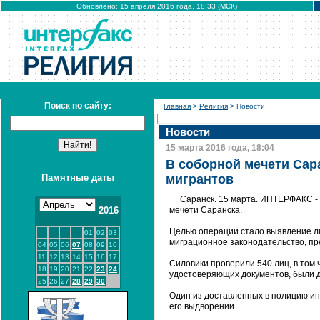
Обновлено: 15 апреля 2016 года, 18:33 (МСК)
Поиск по сайту:
Главная
>
Религия
> Новости
Новости
15 марта 2016 года, 18:04
В соборной мечети Сар
Памятные даты
мигрантов
Саранск. 15 марта. ИНТЕРФАКС -
2016
мечети Саранска.
Целью операции стало выявление л
01
02
03
миграционное законодательство, п
04
05
06
07
08
09
10
11
12
13
14
15
16
17
Силовики проверили 540 лиц, в том 
18
19
20
21
22
23
24
удостоверяющих документов, были 
25
26
27
28
29
30
Один из доставленных в полицию и
его выдворении.