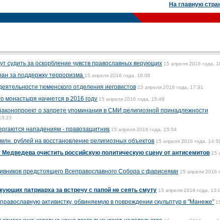
На главную стра
ут судить за оскорбление чувств православных верующих
15 апреля 2016 года, 1
ран за поддержку терроризма
15 апреля 2016 года, 18:08
деятельности тюменского отделения иеговистов
15 апреля 2016 года, 17:31
о монастыря начнется в 2016 году
15 апреля 2016 года, 15:48
 законопроект о запрете упоминания в СМИ религиозной принадлежности
15:23
ергаются нападениям - правозащитник
15 апреля 2016 года, 15:04
 млн. рублей на восстановление религиозных объектов
15 апреля 2016 года, 14:5
т Медведева очистить российскую политическую сцену от антисемитов
15 
тивников предстоящего Всеправославного Собора с фарисеями
15 апреля 2016 
кующих патриарха за встречу с папой не сеять смуту
15 апреля 2016 года, 13:
православную активистку, обвиняемую в повреждении скульптур в "Манеже"
1