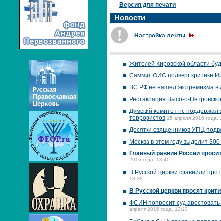
Версия для печати
Новости
Настройка ленты
Жителей Кировской области буд
Саммит ОИС подверг критике И
ВС РФ не нашел экстремизма в 
Реставрация Высоко-Петровског
Думский комитет не поддержал
террористов
15 апреля 2016 года, 
Десятки священников УПЦ подв
Москва в этом году выделит 300
Главный раввин России проси
2016 года, 13:40
В Русской церкви сравнили про
13:28
В Русской церкви просят крити
ФСИН попросит суд арестовать 
апреля 2016 года, 12:20