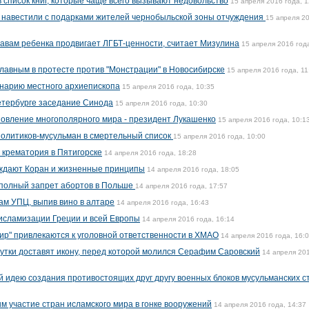
 список книг, которые чаще всего вызывают недовольство
15 апреля 2016 года, 1
 навестили с подарками жителей чернобыльской зоны отчуждения
15 апреля 2
авам ребенка продвигает ЛГБТ-ценности, считает Мизулина
15 апреля 2016 год
лавным в протесте против "Монстрации" в Новосибирске
15 апреля 2016 года, 11
енарию местного архиепископа
15 апреля 2016 года, 10:35
етербурге заседание Синода
15 апреля 2016 года, 10:30
овление многополярного мира - президент Лукашенко
15 апреля 2016 года, 10:1
политиков-мусульман в смертельный список
15 апреля 2016 года, 10:00
 крематория в Пятигорске
14 апреля 2016 года, 18:28
ждают Коран и жизненные принципы
14 апреля 2016 года, 18:05
 полный запрет абортов в Польше
14 апреля 2016 года, 17:57
ам УПЦ, выпив вино в алтаре
14 апреля 2016 года, 16:43
исламизации Греции и всей Европы
14 апреля 2016 года, 16:14
рир" привлекаются к уголовной ответственности в ХМАО
14 апреля 2016 года, 16:
сутки доставят икону, перед которой молился Серафим Саровский
14 апреля 20
 идею создания противостоящих друг другу военных блоков мусульманских с
 участие стран исламского мира в гонке вооружений
14 апреля 2016 года, 14:37