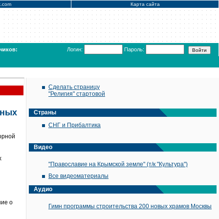
x.com
Карта сайта
чиков:
Логин:
Пароль:
Сделать страницу
"Религия" стартовой
ьных
Страны
СНГ и Прибалтика
орной
Видео
х
"Православие на Крымской земле" (т/к "Культура")
Все видеоматериалы
Аудио
ние о
Гимн программы строительства 200 новых храмов Москвы