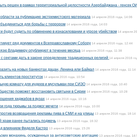
ыть решен в рамках территориальной целостности Азербайджана - генсек О
области за публикацию экстремистского материала
14 апреля 2016 года, 14:06
объединиться для борьбы с террором
14 апреля 2016 года, 14:03
и будут судить по обвинению в изнасиловании и угрозе убийством
14 апреля 2
итикует ряд документов к Всеправославному Собору
14 апреля 2016 года, 12:44
нязю Владимиру опубликуют в течение месяца
14 апреля 2016 года, 11:38
 с сектами дать в законе определение традиционных религий
14 апреля 2016 го
разить на новых банкнотах дацан, Ленина или Байкал
14 апреля 2016 года, 11:14
ь клиентов проституток
14 апреля 2016 года, 10:54
ьную комнату для иудеев и мусульман при СИЗО
14 апреля 2016 года, 10:40
бщество поможет восстановить святыни в Сирии
14 апреля 2016 года, 10:28
ношения хиджабов в вузах
14 апреля 2016 года, 10:16
ри года тюрьмы за поджог мечети
14 апреля 2016 года, 10:00
против возвращения рекламы пива в СМИ и на улицы
13 апреля 2016 года, 18:14
й храм ранее пытались поджечь
13 апреля 2016 года, 16:32
од влиянием Фиделя Кастро
13 апреля 2016 года, 15:26
ских монахинь, осужденных за антисоветскую агитацию
13 апреля 2016 года, 14: