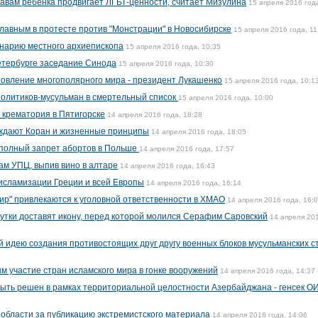
авам ребенка продвигает ЛГБТ-ценности, считает Мизулина
15 апреля 2016 год
лавным в протесте против "Монстрации" в Новосибирске
15 апреля 2016 года, 11
енарию местного архиепископа
15 апреля 2016 года, 10:35
етербурге заседание Синода
15 апреля 2016 года, 10:30
овление многополярного мира - президент Лукашенко
15 апреля 2016 года, 10:1
политиков-мусульман в смертельный список
15 апреля 2016 года, 10:00
 крематория в Пятигорске
14 апреля 2016 года, 18:28
ждают Коран и жизненные принципы
14 апреля 2016 года, 18:05
 полный запрет абортов в Польше
14 апреля 2016 года, 17:57
ам УПЦ, выпив вино в алтаре
14 апреля 2016 года, 16:43
исламизации Греции и всей Европы
14 апреля 2016 года, 16:14
рир" привлекаются к уголовной ответственности в ХМАО
14 апреля 2016 года, 16:
сутки доставят икону, перед которой молился Серафим Саровский
14 апреля 20
 идею создания противостоящих друг другу военных блоков мусульманских с
 участие стран исламского мира в гонке вооружений
14 апреля 2016 года, 14:37
ыть решен в рамках территориальной целостности Азербайджана - генсек О
области за публикацию экстремистского материала
14 апреля 2016 года, 14:06