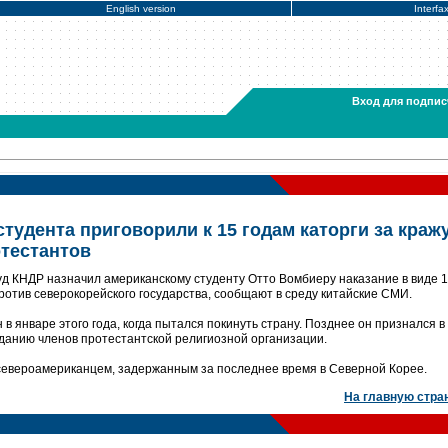
English version
Interfa
Вход для подпис
тудента приговорили к 15 годам каторги за краж
отестантов
д КНДР назначил американскому студенту Отто Вомбиеру наказание в виде 1
ротив северокорейского государства, сообщают в среду китайские СМИ.
в январе этого года, когда пытался покинуть страну. Позднее он признался в
аданию членов протестантской религиозной организации.
североамериканцем, задержанным за последнее время в Северной Корее.
На главную стра