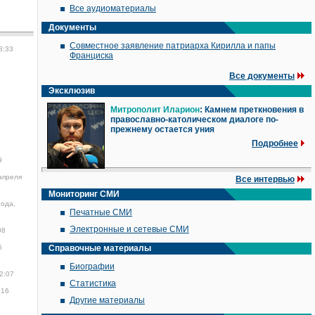
Все аудиоматериалы
Документы
Совместное заявление патриарха Кирилла и папы
8:33
Франциска
Все документы
Эксклюзив
Митрополит Иларион
: Камнем преткновения в
православно-католическом диалоге по-
прежнему остается уния
Подробнее
9
апреля
Все интервью
Мониторинг СМИ
года,
Печатные СМИ
Электронные и сетевые СМИ
08
5
Справочные материалы
Биографии
2:07
Статистика
016
Другие материалы