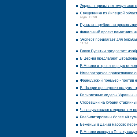
Эрдоган призывает мусульман 
Священника из Липецкой област
года, 12:58
Русская зарубежная церковь кр
Финальный проект памятника к
Эксперт предлагает для борьбы
11:24
Глава Бурятии предлагает изоб
В Церкви предлагают штрафоват
В Москве откроют первую молел
Императорское православное о
Французский премьер - против 
В Швеции преступник получил т
Религиозные лидеры Украины - 
Сгоревший на Кубани старинны
Чавес увлекался колдовством п
Реабилитированы более 40 туль
Беженцы в Дании массово перех
В Москве испекут к Песаху сам