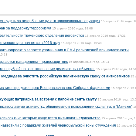
ут судить за оскорбление чувств православных верующих
15 апреля 2016 года, 1
ран за поддержку терроризма
15 апреля 2016 года, 18:08
деятельности тюменского отделения иеговистов
15 апреля 2016 года, 17:31
о монастыря начнется в 2016 году
15 апреля 2016 года, 15:48
 законопроект о запрете упоминания в СМИ религиозной принадлежности
15:23
ергаются нападениям - правозащитник
15 апреля 2016 года, 15:04
 млн. рублей на восстановление религиозных объектов
15 апреля 2016 года, 14:5
т Медведева очистить российскую политическую сцену от антисемитов
15 
тивников предстоящего Всеправославного Собора с фарисеями
15 апреля 2016 
кующих патриарха за встречу с папой не сеять смуту
15 апреля 2016 года, 13:
православную активистку, обвиняемую в повреждении скульптур в "Манеже"
1
 список книг, которые чаще всего вызывают недовольство
15 апреля 2016 года, 1
 навестили с подарками жителей чернобыльской зоны отчуждения
15 апреля 2