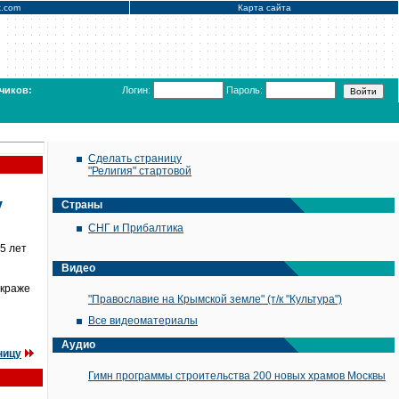
x.com
Карта сайта
чиков:
Логин:
Пароль:
Сделать страницу
"Религия" стартовой
у
Страны
СНГ и Прибалтика
5 лет
Видео
 краже
"Православие на Крымской земле" (т/к "Культура")
Все видеоматериалы
Аудио
ницу
Гимн программы строительства 200 новых храмов Москвы