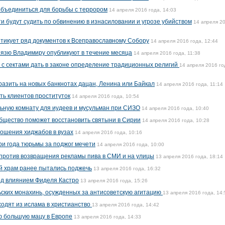
объединиться для борьбы с террором
14 апреля 2016 года, 14:03
и будут судить по обвинению в изнасиловании и угрозе убийством
14 апреля 2
итикует ряд документов к Всеправославному Собору
14 апреля 2016 года, 12:44
нязю Владимиру опубликуют в течение месяца
14 апреля 2016 года, 11:38
 с сектами дать в законе определение традиционных религий
14 апреля 2016 го
разить на новых банкнотах дацан, Ленина или Байкал
14 апреля 2016 года, 11:14
ь клиентов проституток
14 апреля 2016 года, 10:54
ьную комнату для иудеев и мусульман при СИЗО
14 апреля 2016 года, 10:40
бщество поможет восстановить святыни в Сирии
14 апреля 2016 года, 10:28
ношения хиджабов в вузах
14 апреля 2016 года, 10:16
ри года тюрьмы за поджог мечети
14 апреля 2016 года, 10:00
против возвращения рекламы пива в СМИ и на улицы
13 апреля 2016 года, 18:14
й храм ранее пытались поджечь
13 апреля 2016 года, 16:32
од влиянием Фиделя Кастро
13 апреля 2016 года, 15:26
ских монахинь, осужденных за антисоветскую агитацию
13 апреля 2016 года, 14:
одят из ислама в христианство
13 апреля 2016 года, 14:42
ую большую мацу в Европе
13 апреля 2016 года, 14:33