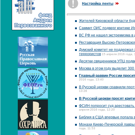
Настройка ленты
Жителей Кировской области буд
Саммит ОИС подверг критике И
ВС РФ не нашел экстремизма в 
Реставрация Высоко-Петровског
Думский комитет не поддержал
террористов
15 апреля 2016 года, 
Десятки священников УПЦ подв
Москва в этом году выделит 300
Главный раввин России проси
2016 года, 13:40
В Русской церкви сравнили про
13:28
В Русской церкви просят крити
ФСИН попросит суд арестовать 
апреля 2016 года, 12:20
Библия в США впервые попала в
Монахи Киево-Печерской лавры
года, 11:53