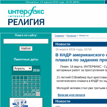
Обновлено: 15 апреля 2016 года, 18:33 (МСК)
Поиск по сайту:
Главная
>
Религия
> Новости
Новости
16 марта 2016 года, 10:56
В КНДР американского с
Памятные даты
плаката по заданию пр
Пекин. 16 марта. ИНТЕРФАКС - Су
2016
каторжных работ за преступления п
21-летний О.Вомбиер был арестован 
01
02
03
политического плаката в КНДР по з
04
05
06
07
08
09
10
11
12
13
14
15
16
17
Молодой человек стал уже третьим 
18
19
20
21
22
23
24
25
26
27
28
29
30
Версия для печати
Новости