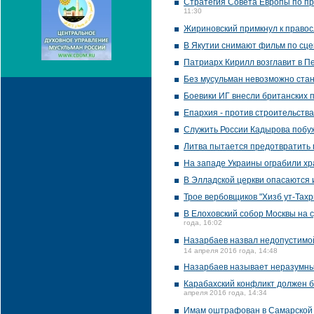
Стратегия Совета Европы по пр
11:30
Жириновский примкнул к правос
В Якутии снимают фильм по сц
Патриарх Кирилл возглавит в П
Без мусульман невозможно стан
Боевики ИГ внесли британских 
Епархия - против строительства
Служить России Кадырова побу
Литва пытается предотвратить
На западе Украины ограбили хр
В Элладской церкви опасаются 
Трое вербовщиков "Хизб ут-Тах
В Елоховский собор Москвы на 
года, 16:02
Назарбаев назвал недопустимой
14 апреля 2016 года, 14:48
Назарбаев называет неразумным
Карабахский конфликт должен б
апреля 2016 года, 14:34
Имам оштрафован в Самарской 