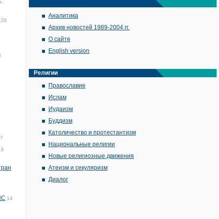
а,
Аналитика
:26
Архив новостей 1989-2004 гг.
О сайте
English version
3
Религии
Православие
Ислам
Иудаизм
Буддизм
Католичество и протестантизм
07
Национальные религии
16
Новые религиозные движения
тран
Атеизм и секуляризм
Диалог
ИС
14