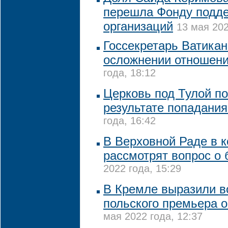
перешла Фонду подде
организаций
13 мая 202
Госсекретарь Ватикан
осложнении отношен
года, 18:12
Церковь под Тулой п
результате попадани
года, 16:42
В Верховной Раде в 
рассмотрят вопрос о
2022 года, 15:29
В Кремле выразили 
польского премьера о
мая 2022 года, 12:37