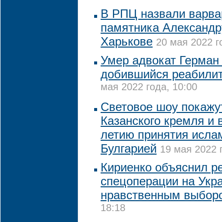
В РПЦ назвали варва
памятника Александр
Харькове
20 мая 2022 г
Умер адвокат Герман
добившийся реабилит
мая 2022 года, 10:00
Световое шоу покажут
Казанского кремля и в
летию принятия исла
Булгарией
19 мая 2022 
Кириенко объяснил р
спецоперации на Укр
нравственным выбор
18:18