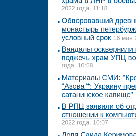
храма в ЛНР в боевы
2022 года, 11:18
Обворовавший древни
монастырь петербурж
условный срок
16 мая 
Вандалы осквернили 
поджечь храм УПЦ во
года, 10:58
Материалы СМИ: "Кр
"Азова"*: Украину пр
сатанинское капище"
В РПЦ заявили об от
отношении к компьют
2022 года, 10:07
Доля Саида Керимова