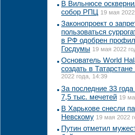
В Вильнюсе оскверн
собор РПЦ
19 мая 2022
Законопроект о запр
пользоваться суррог
в РФ одобрен профи
Госдумы
19 мая 2022 го
Основатель World Hal
создать в Татарстане
2022 года, 14:39
За последние 33 года
7,5 тыс. мечетей
19 ма
В Харькове снесли п
Невскому
19 мая 2022 г
Путин отметил мужест