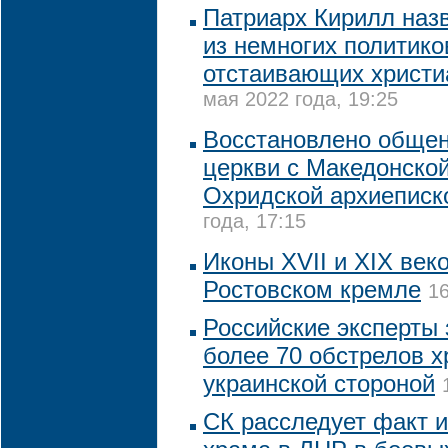
Патриарх Кирилл наз
из немногих политико
отстаивающих христи
мая 2022 года, 19:25
Восстановлено обще
церкви с Македонской
Охридской архиеписк
года, 17:15
Иконы XVII и XIX век
Ростовском кремле
16
Российские эксперты
более 70 обстрелов 
украинской стороной
СК расследует факт 