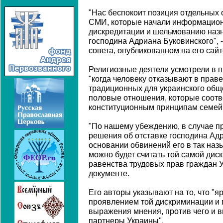
"Нас беспокоит позиция отдельных
СМИ, которые начали информацио
дискредитации и шельмованию назн
господина Адриана Буковинского", 
совета, опубликованном на его сайт
Религиозные деятели усмотрели в
"когда человеку отказывают в праве 
традиционных для украинского обще
половые отношения, которые соотв
конституционным принципам семейн
"По нашему убеждению, в случае п
решения об отставке господина Адр
основании обвинений его в так наз
можно будет считать той самой ди
равенства трудовых прав граждан Ук
документе.
Его авторы указывают на то, что "
проявлением той дискриминации и 
выражения мнения, против чего и 
партнеры Украины".