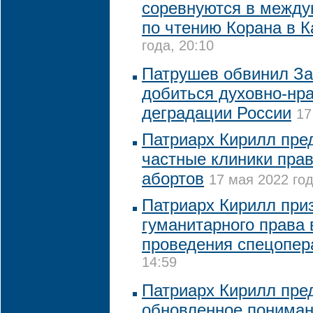
соревнуются в между
по чтению Корана в К
года, 20:10
Патрушев обвинил За
добиться духовно-нр
деградации России
17
Патриарх Кирилл пре
частные клиники пра
абортов
17 мая 2022 год
Патриарх Кирилл при
гуманитарного права 
проведения спецопер
14:59
Патриарх Кирилл пре
обновленное пониман