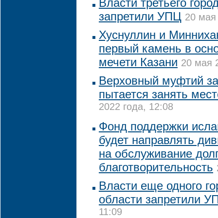
Власти третьего горо
запретили УПЦ
20 мая 
Хуснуллин и Минниха
первый камень в осн
мечети Казани
20 мая 
Верховный муфтий за
пытается занять мест
2022 года, 12:08
Фонд поддержки исла
будет направлять ди
на обслуживание долг
благотворительность
Власти еще одного го
области запретили У
11:09