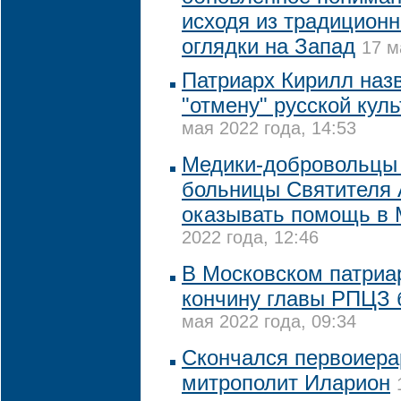
исходя из традиционн
оглядки на Запад
17 м
Патриарх Кирилл наз
"отмену" русской кул
мая 2022 года, 14:53
Медики-добровольцы
больницы Cвятителя 
оказывать помощь в 
2022 года, 12:46
В Московском патриа
кончину главы РПЦЗ 
мая 2022 года, 09:34
Скончался первоиер
митрополит Иларион