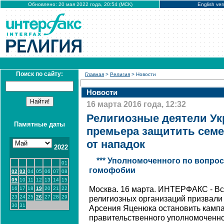
Обновлено: 20 мая 2022 года, 20:54 (МСК)
English ver
Поиск по сайту:
Главная
>
Религия
> Новости
Новости
16 марта 2016 года, 12:32
Религиозные деятели Ук
Памятные даты
премьера защитить сем
от нападок
2022
*** Уполномоченного по вопро
01
гомофобии
02
03
04
05
06
07
08
09
10
11
12
13
14
15
Москва. 16 марта. ИНТЕРФАКС - Вс
16
17
18
19
20
21
22
23
24
25
26
27
28
29
религиозных организаций призвали
30
31
Арсения Яценюка остановить камп
правительственного уполномоченно