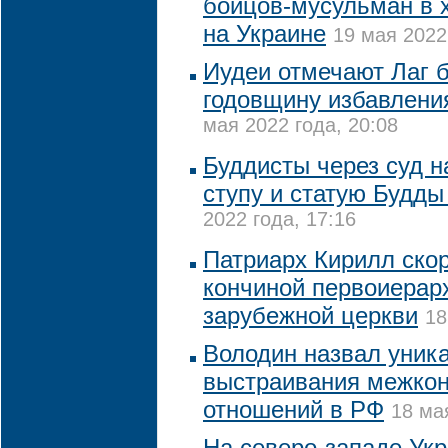
бойцов-мусульман в 
на Украине
19 мая 2022
Иудеи отмечают Лаг 
годовщину избавлени
мая 2022 года, 20:08
Буддисты через суд 
ступу и статую Будды
2022 года, 17:16
Патриарх Кирилл скор
кончиной первоиерар
зарубежной церкви
18
Володин назвал уник
выстраивания межко
отношений в РФ
18 ма
На северо-западе Ук