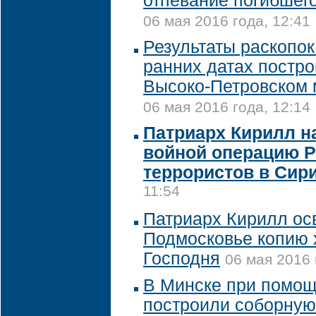
отпевание погибшег
06 мая 2016 года, 12:41
Результаты раскопок
ранних датах постро
Высоко-Петровском
06 мая 2016 года, 12:14
Патриарх Кирилл н
войной операцию Р
террористов в Сир
11:54
Патриарх Кирилл осв
Подмосковье копию 
Господня
06 мая 2016 
В Минске при помощ
построили соборную