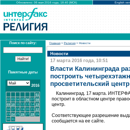
Обновлено: 06 мая 2016 года, 18:40 (МСК)
English ver
Поиск по сайту:
Главная
>
Религия
> Новости
Новости
17 марта 2016 года, 10:51
Власти Калининграда ра
Памятные даты
построить четырехэтаж
просветительский центр
2016
Калининград. 17 марта. ИНТЕРФА
01
построит в областном центре прав
02
03
04
05
06
07
08
центр.
09
10
11
12
13
14
15
16
17
18
19
20
21
22
23
24
25
26
27
28
29
Соответствующее разрешение выда
30
31
сообщается на ее сайте.