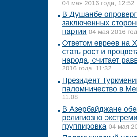
04 мая 2016 года, 12:52
В Душанбе опроверг
заключенных сторон
партии
04 мая 2016 год
Ответом евреев на 
стать рост и процве
народа, считает рав
2016 года, 11:32
Президент Туркмени
паломничество в Ме
11:08
В Азербайджане об
религиозно-экстрем
группировка
04 мая 20