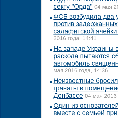
секту "Орда"
04 мая 2
ФСБ возбудила два 
против задержанных
салафитской ячейки
2016 года, 14:41
На западе Украины 
раскола пытаются сб
автомобиль священ
мая 2016 года, 14:36
Неизвестные бросил
гранаты в помещени
Донбассе
04 мая 2016 
Один из основателей
вместе с семьей пр