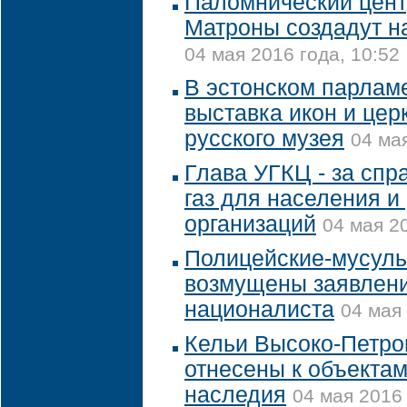
Паломнический центр
Матроны создадут н
04 мая 2016 года, 10:52
В эстонском парлам
выставка икон и цер
русского музея
04 мая
Глава УГКЦ - за спр
газ для населения и
организаций
04 мая 20
Полицейские-мусуль
возмущены заявлени
националиста
04 мая 
Кельи Высоко-Петро
отнесены к объектам
наследия
04 мая 2016 