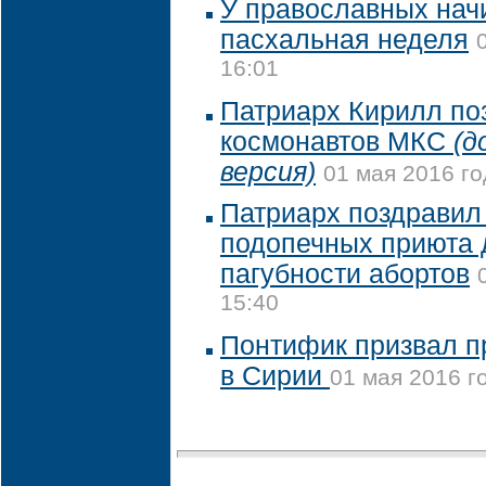
У православных нач
пасхальная неделя
16:01
Патриарх Кирилл по
космонавтов МКС
(д
версия)
01 мая 2016 го
Патриарх поздравил
подопечных приюта 
пагубности абортов
15:40
Понтифик призвал п
в Сирии
01 мая 2016 г