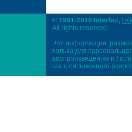
© 1991-2016 Interfax,
rel
All rights reserved
Вся информация, размещ
только для персонально
воспроизведению и / ил
как с письменного разр