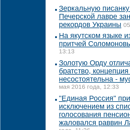
Зеркальную писанку 
Печерской лавре зан
рекордов Украины
05
На якутском языке и
притчей Соломонов
13:13
Золотую Орду отлич
братство, концепция 
несостоятельна - м
мая 2016 года, 12:33
"Единая Россия" пр
исключением из спи
голосования пенсион
жаловался раввин Л