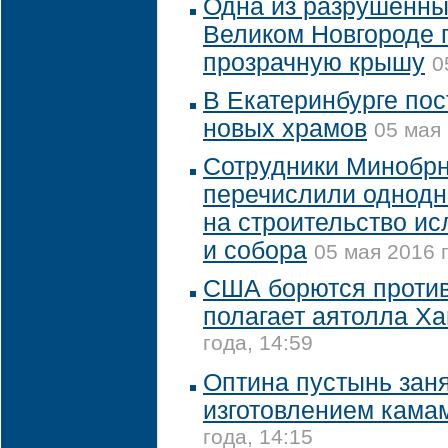
Одна из разрушенны
Великом Новгороде 
прозрачную крышу
0
В Екатеринбурге пос
новых храмов
05 мая 
Сотрудники Минобрн
перечислили однодн
на строительство и
и собора
05 мая 2016 г
США борются против
полагает аятолла Х
года, 14:59
Оптина пустынь зан
изготовлением кама
года, 14:15