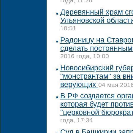
года, 11:26
Деревянный храм сг
Ульяновской област
10:51
Радоницу на Ставро
сделать постоянны
2016 года, 10:00
Новосибирский губе
"монстрантам" за вн
верующих
04 мая 2016
В РФ создается орга
которая будет проти
"церковной бюрокра
года, 17:34
Суд в Башкирии зап