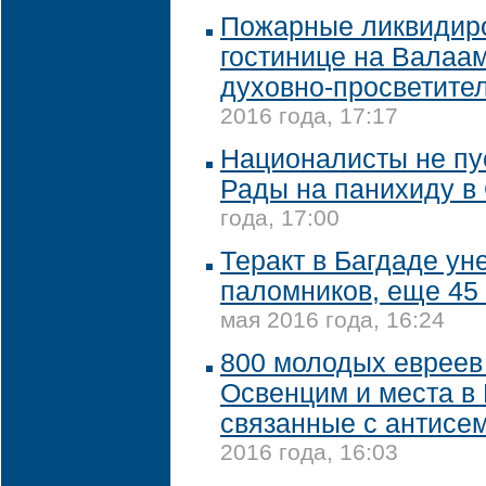
Пожарные ликвидиро
гостинице на Валаам
духовно-просветите
2016 года, 17:17
Националисты не пу
Рады на панихиду в
года, 17:00
Теракт в Багдаде ун
паломников, еще 45
мая 2016 года, 16:24
800 молодых евреев
Освенцим и места в
связанные с антисе
2016 года, 16:03