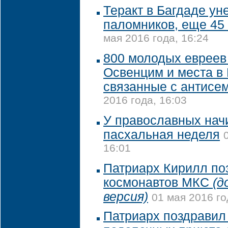
Теракт в Багдаде ун
паломников, еще 45
мая 2016 года, 16:24
800 молодых евреев
Освенцим и места в
связанные с антисе
2016 года, 16:03
У православных нач
пасхальная неделя
16:01
Патриарх Кирилл по
космонавтов МКС
(д
версия)
01 мая 2016 го
Патриарх поздравил