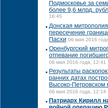
Подмосковье за сем
более 9,6 млрд. руб
16:45
Донская митрополия
пересечение границы
Пасхи
06 мая 2016 года
Оренбургский митро
отпевание погибшег
06 мая 2016 года, 12:41
Результаты раскопок
ранних датах постро
Высоко-Петровском
06 мая 2016 года, 12:14
Патриарх Кирилл н
войной операцию Р