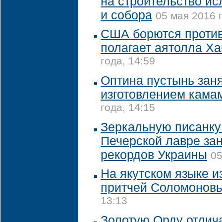
на строительство и
и собора
05 мая 2016 г
США борются против
полагает аятолла Х
года, 14:59
Оптина пустынь зан
изготовлением кама
года, 14:15
Зеркальную писанку 
Печерской лавре зан
рекордов Украины
05
На якутском языке и
притчей Соломонов
13:13
Золотую Орду отлич