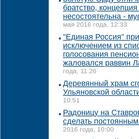
братство, концепция 
несостоятельна - м
мая 2016 года, 12:33
"Единая Россия" пр
исключением из спи
голосования пенсион
жаловался раввин Л
года, 11:26
Деревянный храм сг
Ульяновской област
10:51
Радоницу на Ставро
сделать постоянны
2016 года, 10:00