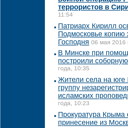
террористов в Сир
11:54
Патриарх Кирилл осв
Подмосковье копию 
Господня
06 мая 2016 
В Минске при помощ
построили соборную
года, 10:35
Жители села на юге 
группу незарегистр
исламских проповед
года, 10:23
Прокуратура Крыма 
принесение из Моск