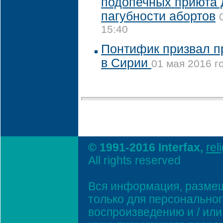
подопечных приюта 
пагубности абортов
15:40
Понтифик призвал п
в Сирии
01 мая 2016 г
© 1991-2016 Interfax,
rel
All rights reserved
Вся информация, размещ
только для персонально
воспроизведению и / ил