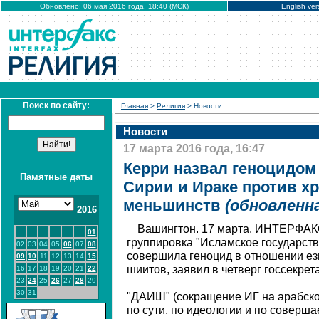
Обновлено: 06 мая 2016 года, 18:40 (МСК)
English ver
Поиск по сайту:
Главная
>
Религия
> Новости
Новости
17 марта 2016 года, 16:47
Керри назвал геноцидом
Памятные даты
Сирии и Ираке против хр
меньшинств
(обновленна
2016
Вашингтон. 17 марта. ИНТЕРФАКС
01
группировка "Исламское государств
02
03
04
05
06
07
08
совершила геноцид в отношении ез
09
10
11
12
13
14
15
шиитов, заявил в четверг госсекре
16
17
18
19
20
21
22
23
24
25
26
27
28
29
30
31
"ДАИШ" (сокращение ИГ на арабско
по сути, по идеологии и по соверша