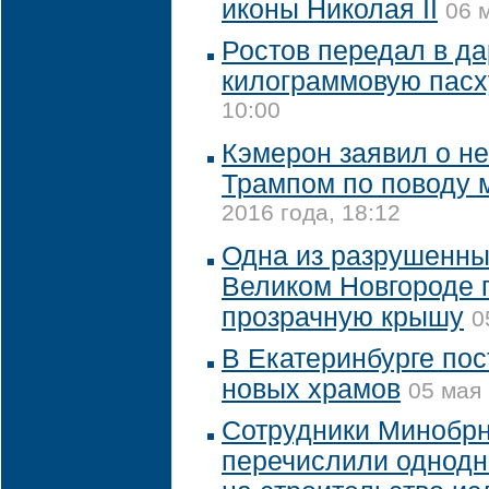
иконы Николая II
06 
Ростов передал в д
килограммовую пасх
10:00
Кэмерон заявил о не
Трампом по поводу 
2016 года, 18:12
Одна из разрушенны
Великом Новгороде 
прозрачную крышу
0
В Екатеринбурге пос
новых храмов
05 мая 
Сотрудники Минобрн
перечислили однодн