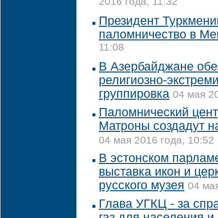
2016 года, 11:32
Президент Туркмени
паломничество в Ме
11:08
В Азербайджане об
религиозно-экстрем
группировка
04 мая 20
Паломнический центр
Матроны создадут н
04 мая 2016 года, 10:52
В эстонском парлам
выставка икон и цер
русского музея
04 мая
Глава УГКЦ - за спр
газ для населения и