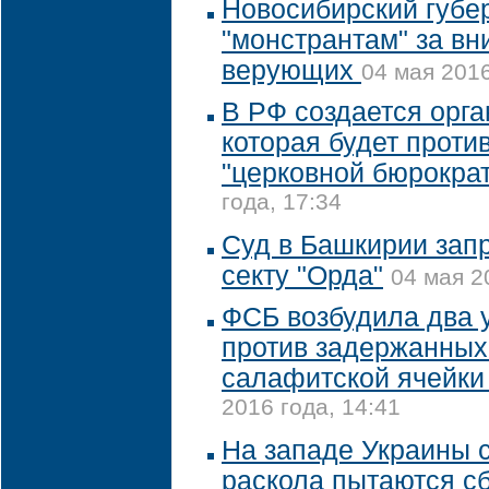
Новосибирский губе
"монстрантам" за вн
верующих
04 мая 2016
В РФ создается орга
которая будет проти
"церковной бюрокра
года, 17:34
Суд в Башкирии зап
секту "Орда"
04 мая 2
ФСБ возбудила два 
против задержанных
салафитской ячейки
2016 года, 14:41
На западе Украины 
раскола пытаются сб