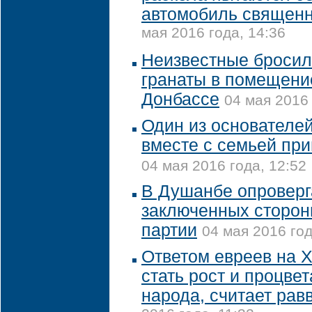
автомобиль священ
мая 2016 года, 14:36
Неизвестные бросил
гранаты в помещени
Донбассе
04 мая 2016 
Один из основателей
вместе с семьей пр
04 мая 2016 года, 12:52
В Душанбе опроверг
заключенных сторон
партии
04 мая 2016 год
Ответом евреев на 
стать рост и процве
народа, считает рав