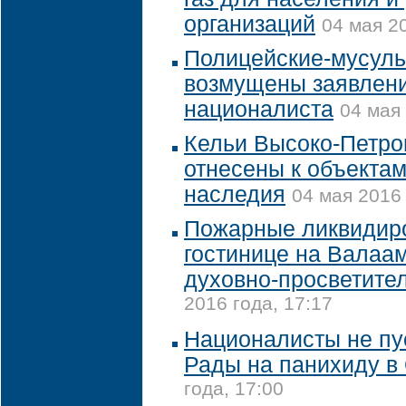
организаций
04 мая 20
Полицейские-мусуль
возмущены заявлени
националиста
04 мая 
Кельи Высоко-Петро
отнесены к объектам
наследия
04 мая 2016 
Пожарные ликвидиро
гостинице на Валаам
духовно-просветите
2016 года, 17:17
Националисты не пу
Рады на панихиду в
года, 17:00