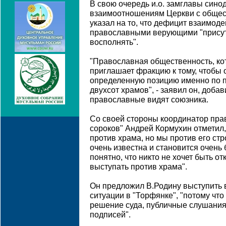
В свою очередь и.о. замглавы сино
взаимоотношениям Церкви с общес
указал на то, что дефицит взаимод
православными верующими "присутс
восполнять".
"Православная общественность, ко
приглашает фракцию к тому, чтобы 
определенную позицию именно по 
двухсот храмов", - заявил он, добав
православные видят союзника.
Со своей стороны координатор пра
сороков" Андрей Кормухин отметил, 
против храма, но мы против его стр
очень известна и становится очень 
понятно, что никто не хочет быть 
выступать против храма".
Он предложил В.Родину выступить в
ситуации в "Торфянке", "потому что
решение суда, публичные слушания,
подписей".