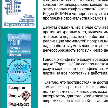
конкретном микрорайоне, конкретны
этому поводу конфликтовать", - за
Родин (КПРФ) в четверг на круглом
программе строительства храмов в 
Депутат отметил, что в ряде случа
против конкретных мест, выделяем
что власти недостаточно работают 
реализации упомянутой программы, 
надо работать, уметь доносить до их
целесообразность того или иного де
Говоря о конфликте вокруг возможн
парке "Торфянка" на северо-востоке
разу в ходе развития конфликта там
партии за все протестные действия
"Считаю, что противостояние дости
том числе как раз в связи с исполь
политических целях иных сил, даж
авторитетом для того, чтобы заявл
широких слоев москвичей", - заявил