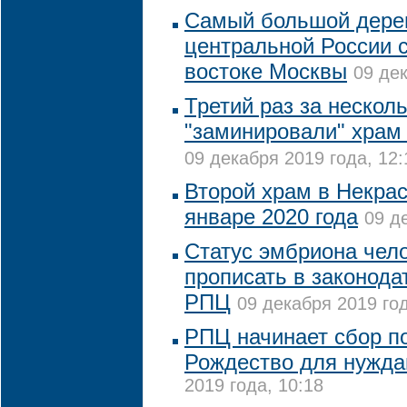
Самый большой дере
центральной России с
востоке Москвы
09 дек
Третий раз за нескол
"заминировали" храм
09 декабря 2019 года, 12:
Второй храм в Некрас
январе 2020 года
09 д
Статус эмбриона чел
прописать в законода
РПЦ
09 декабря 2019 год
РПЦ начинает сбор п
Рождество для нужд
2019 года, 10:18