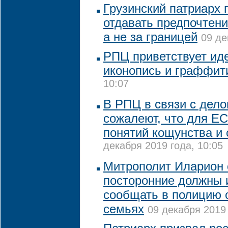
Грузинский патриарх 
отдавать предпочтени
а не за границей
09 де
РПЦ приветствует ид
иконопись и граффит
10:07
В РПЦ в связи с дело
сожалеют, что для Е
понятий кощунства и 
декабря 2019 года, 10:05
Митрополит Иларион с
посторонние должны 
сообщать в полицию 
семьях
09 декабря 2019 