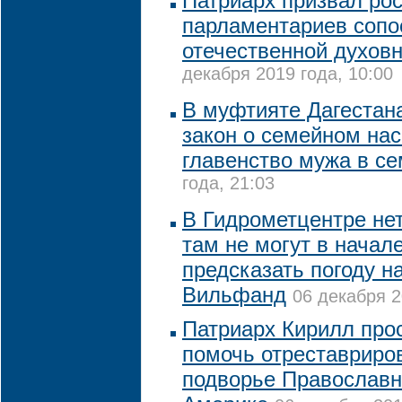
Патриарх призвал ро
парламентариев сопо
отечественной духов
декабря 2019 года, 10:00
В муфтияте Дагестана
закон о семейном на
главенство мужа в с
года, 21:03
В Гидрометцентре не
там не могут в начал
предсказать погоду н
Вильфанд
06 декабря 2
Патриарх Кирилл про
помочь отреставриро
подворье Православн