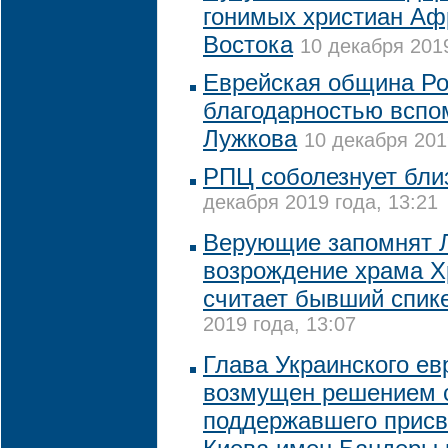
гонимых христиан Аф
Востока
10 декабря 2019
Еврейская община Ро
благодарностью всп
Лужкова
10 декабря 201
РПЦ соболезнует бли
декабря 2019 года, 13:21
Верующие запомнят Л
возрождение храма Х
считает бывший спик
2019 года, 13:07
Глава Украинского ев
возмущен решением 
поддержавшего присв