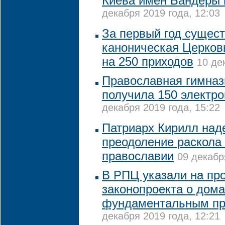
Киева имен Бандеры 
декабря 2019 года, 12:03
За первый год сущес
каноническая Церков
на 250 приходов
10 де
Православная гимназ
получила 150 электр
декабря 2019 года, 15:22
Патриарх Кирилл над
преодоление раскола
православии
09 декабр
В РПЦ указали на пр
законопроекта о дом
фундаментальным пр
декабря 2019 года, 12:21