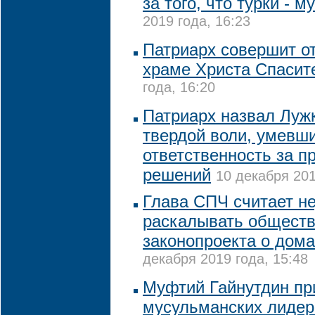
за того, что турки - 
2019 года, 16:23
Патриарх совершит о
храме Христа Спасит
года, 16:20
Патриарх назвал Луж
твердой воли, умевш
ответственность за п
решений
10 декабря 201
Глава СПЧ считает н
раскалывать обществ
законопроекта о дом
декабря 2019 года, 15:48
Муфтий Гайнутдин пр
мусульманских лидер