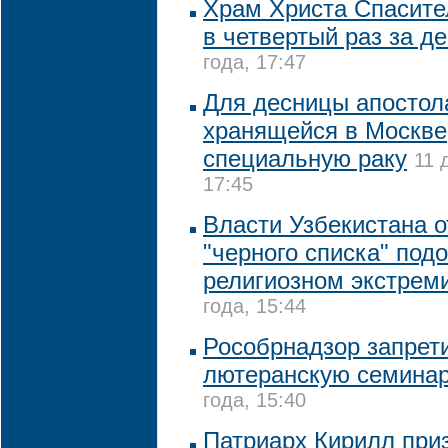
Храм Христа Спасите
в четвертый раз за д
года, 17:47
Для десницы апостол
хранящейся в Москве,
специальную раку
11 
17:45
Власти Узбекистана о
"черного списка" под
религиозном экстрем
года, 15:44
Рособрнадзор запрет
лютеранскую семина
года, 15:40
Патриарх Кирилл при