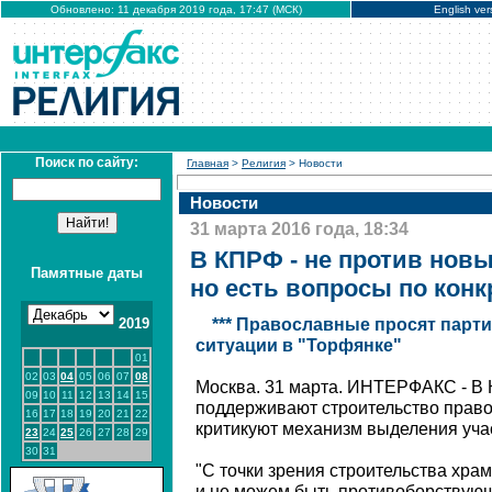
Обновлено: 11 декабря 2019 года, 17:47 (МСК)
English ver
Поиск по сайту:
Главная
>
Религия
> Новости
Новости
31 марта 2016 года, 18:34
В КПРФ - не против новы
Памятные даты
но есть вопросы по кон
2019
*** Православные просят парт
ситуации в "Торфянке"
01
02
03
04
05
06
07
08
Москва. 31 марта. ИНТЕРФАКС - В 
09
10
11
12
13
14
15
поддерживают строительство право
16
17
18
19
20
21
22
критикуют механизм выделения учас
23
24
25
26
27
28
29
30
31
"С точки зрения строительства хра
и не можем быть противоборствующе