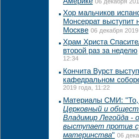
Америке
06 декабря 201
Хор мальчиков испан
Монсеррат выступит 
Москве
06 декабря 2019 
Храм Христа Спасите
второй раз за неделю
12:34
Кончита Вурст выступ
кафедральном собор
2019 года, 11:22
Материалы СМИ: "То, 
Церковный и общест
Владимир Легойда - 
выступает против с
материнства
"
06 дека