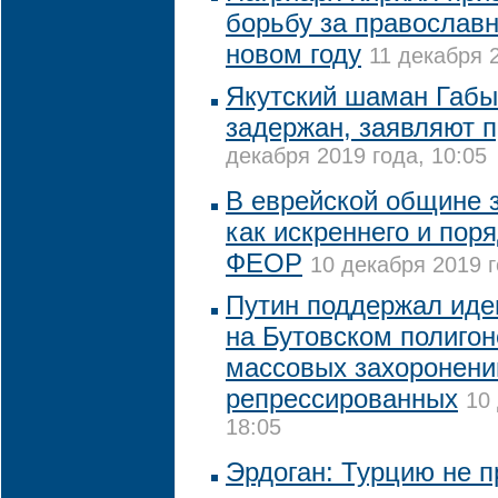
борьбу за православн
новом году
11 декабря 2
Якутский шаман Габы
задержан, заявляют 
декабря 2019 года, 10:05
В еврейской общине 
как искреннего и поря
ФЕОР
10 декабря 2019 г
Путин поддержал иде
на Бутовском полигон
массовых захоронени
репрессированных
10
18:05
Эрдоган: Турцию не п