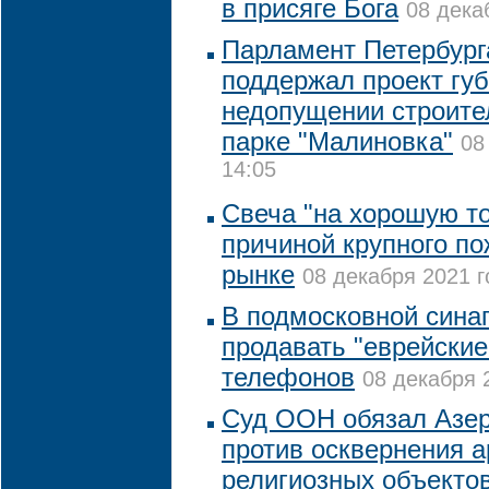
в присяге Бога
08 дека
Парламент Петербурга
поддержал проект губ
недопущении строите
парке "Малиновка"
08
14:05
Свеча "на хорошую т
причиной крупного п
рынке
08 декабря 2021 г
В подмосковной синаг
продавать "еврейские
телефонов
08 декабря 
Суд ООН обязал Азер
против осквернения 
религиозных объекто