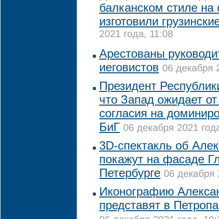
балканском стиле на
изготовили грузински
2021 года, 11:08
Арестованы руководи
иеговистов
06 декабря 
Президент Республики
что Запад ожидает от
согласия на доминир
БиГ
06 декабря 2021 года
3D-спектакль об Але
покажут на фасаде Г
Петербурге
06 декабря 
Иконографию Алексан
представят в Петропа