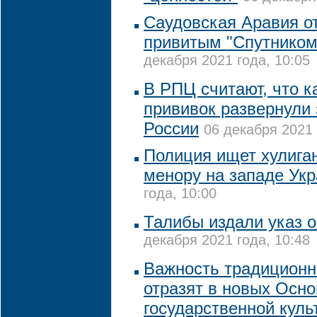
Саудовская Аравия о
привитым "Спутником 
декабря 2021 года, 10:05
В РПЦ считают, что 
прививок развернули
России
06 декабря 2021 
Полиция ищет хулига
менору на западе Ук
года, 10:00
Талибы издали указ 
декабря 2021 года, 10:48
Важность традиционн
отразят в новых Осно
государственной куль