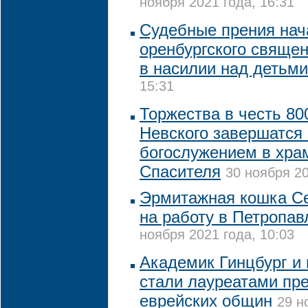
ноября 2021 года, 16:31
Судебные прения нач
оренбургского свяще
в насилии над детьми
15:31
Торжества в честь 80
Невского завершатся
богослужением в хра
Спасителя
30 ноября 20
Эрмитажная кошка С
на работу в Петропав
ноября 2021 года, 10:03
Академик Гинцбург и
стали лауреатами пр
еврейских общин
29 н