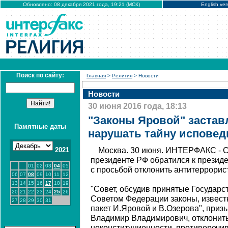
Обновлено: 08 декабря 2021 года, 19:21 (МСК)
English ver
Поиск по сайту:
Главная
>
Религия
> Новости
Новости
30 июня 2016 года, 18:13
"Законы Яровой" заста
Памятные даты
нарушать тайну исповед
2021
Москва. 30 июня. ИНТЕРФАКС - С
президенте РФ обратился к презид
01
02
03
04
05
с просьбой отклонить антитеррорис
06
07
08
09
10
11
12
13
14
15
16
17
18
19
"Совет, обсудив принятые Государ
20
21
22
23
24
25
26
Советом Федерации законы, извест
27
28
29
30
31
пакет И.Яровой и В.Озерова", приз
Владимир Владимирович, отклонить
неконституционности, противоречи