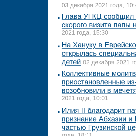
03 декабря 2021 года, 10:
Глава УГКЦ сообщил 
скорого визита папы 
2021 года, 15:30
На Хануку в Еврейск
открылась специальн
детей
02 декабря 2021 г
Коллективные молитв
приостановленные из-
возобновили в мечет
2021 года, 10:01
Илия II благодарит п
признание Абхазии и
частью Грузинской це
года, 18:11