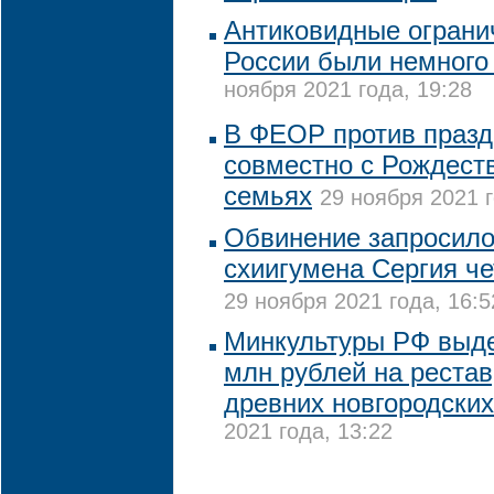
Антиковидные ограни
России были немного
ноября 2021 года, 19:28
В ФЕОР против празд
совместно с Рождест
семьях
29 ноября 2021 г
Обвинение запросило
схиигумена Сергия че
29 ноября 2021 года, 16:5
Минкультуры РФ выде
млн рублей на реста
древних новгородски
2021 года, 13:22