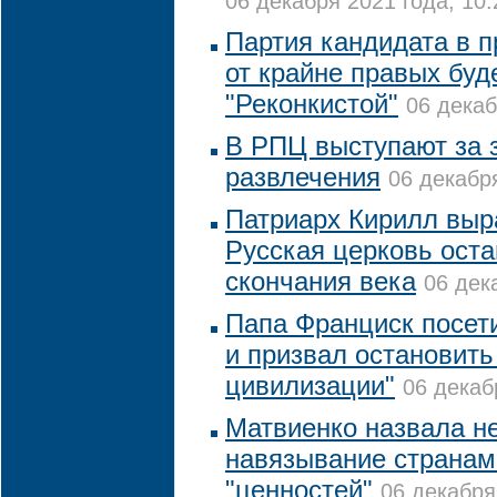
06 декабря 2021 года, 10:
Партия кандидата в 
от крайне правых буд
"Реконкистой"
06 декаб
В РПЦ выступают за з
развлечения
06 декабря
Патриарх Кирилл выр
Русская церковь оста
скончания века
06 дек
Папа Франциск посет
и призвал остановить
цивилизации"
06 декаб
Матвиенко назвала 
навязывание страна
"ценностей"
06 декабря