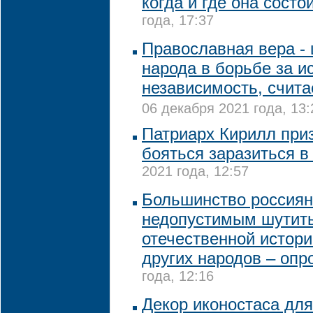
когда и где она состо
года, 17:37
Православная вера - 
народа в борьбе за и
независимость, счита
06 декабря 2021 года, 13:
Патриарх Кирилл при
бояться заразиться в
2021 года, 12:57
Большинство россиян
недопустимым шутить
отечественной истор
других народов – опр
года, 12:16
Декор иконостаса для