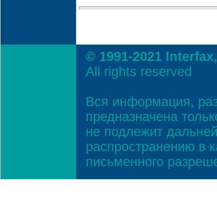
© 1991-2021 Interfax
All rights reserved
Вся информация, ра
предназначена тольк
не подлежит дальней
распространению в к
письменного разреш