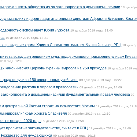
ым раскалывать общество из-за законопроекта о домашнем насилии
10 декабр
усульманских лидеров защитить гонимых христиан Африки и Ближнего Восто
агодарностью вспоминает Юрия Лужкова
10 декабря 2019 года, 13:40
ова
10 декабря 2019 года, 13:21
 возрождение храма Христа Спасителя, считает бывший спикер РПЦ
10 декаб
комитета возмущен решением суда, поддержавшего присвоение улицам Киева
019 года, 12:03
ЦУ каноническая Церковь Украины выросла на 250 приходов
10 декабря 2019 го
града получила 150 электронных учебников
09 декабря 2019 года, 15:22
преодоление раскола в мировом православии
09 декабря 2019 года, 14:09
е законопроекта о домашнем насилии фундаментальным правам человека
09
м центральной России строят на юго-востоке Москвы
09 декабря 2019 года, 12:1
"заминировали" храм Христа Спасителя
09 декабря 2019 года, 12:10
оят в январе 2020 года
09 декабря 2019 года, 11:58
ует прописать в законодательстве, считают в РПЦ
09 декабря 2019 года, 11:46
а Рождество для нуждающихся
09 декабря 2019 года, 10:18