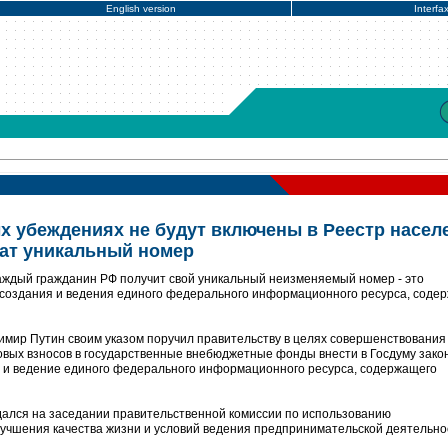
English version
Interfa
х убеждениях не будут включены в Реестр насел
чат уникальный номер
аждый гражданин РФ получит свой уникальный неизменяемый номер - это
 создания и ведения единого федерального информационного ресурса, соде
димир Путин своим указом поручил правительству в целях совершенствования
овых взносов в государственные внебюджетные фонды внести в Госдуму зако
и ведение единого федерального информационного ресурса, содержащего
дался на заседании правительственной комиссии по использованию
учшения качества жизни и условий ведения предпринимательской деятельно