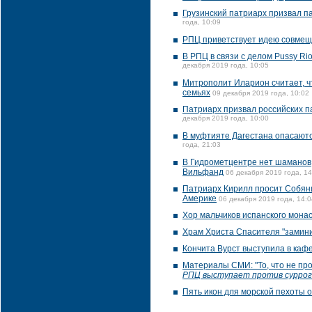
Грузинский патриарх призвал па
года, 10:09
РПЦ приветствует идею совмещ
В РПЦ в связи с делом Pussy Ri
декабря 2019 года, 10:05
Митрополит Иларион считает, ч
семьях
09 декабря 2019 года, 10:02
Патриарх призвал российских п
декабря 2019 года, 10:00
В муфтияте Дагестана опасаютс
года, 21:03
В Гидрометцентре нет шаманов, 
Вильфанд
06 декабря 2019 года, 14
Патриарх Кирилл просит Собяни
Америке
06 декабря 2019 года, 14:0
Хор мальчиков испанского мона
Храм Христа Спасителя "замини
Кончита Вурст выступила в ка
Материалы СМИ: "То, что не пр
РПЦ выступает против сурро
Пять икон для морской пехоты о