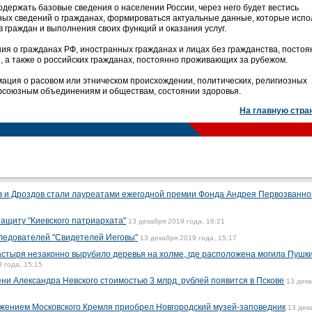
одержать базовые сведения о населении России, через него будет вестись
ых сведений о гражданах, формироваться актуальные данные, которые испо
 граждан и выполнения своих функций и оказания услуг.
ния о гражданах РФ, иностранных гражданах и лицах без гражданства, постоя
 а также о российских гражданах, постоянно проживающих за рубежом.
мация о расовом или этническом происхождении, политических, религиозных
фсоюзным объединениям и обществам, состоянии здоровья.
На главную стра
в и Дроздов стали лауреатами ежегодной премии Фонда Андрея Первозванно
ащиту "Киевского патриархата"
13 декабря 2019 года, 16:21
ледователей "Свидетелей Иеговы"
13 декабря 2019 года, 15:17
астыря незаконно вырубило деревья на холме, где расположена могила Пушки
 года, 15:15
и Александра Невского стоимостью 3 млрд. рублей появится в Пскове
13 дек
бражением Московского Кремля приобрел Новгородский музей-заповедник
13 дек