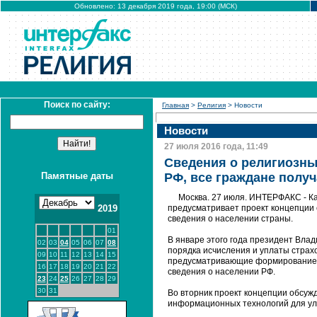
Обновлено: 13 декабря 2019 года, 19:00 (МСК)
Поиск по сайту:
Главная
>
Религия
> Новости
Новости
27 июля 2016 года, 11:49
Сведения о религиозны
Памятные даты
РФ, все граждане полу
Москва. 27 июля. ИНТЕРФАКС - К
2019
предусматривает проект концепции
сведения о населении страны.
01
В январе этого года президент Вла
02
03
04
05
06
07
08
порядка исчисления и уплаты страх
09
10
11
12
13
14
15
предусматривающие формирование 
16
17
18
19
20
21
22
сведения о населении РФ.
23
24
25
26
27
28
29
30
31
Во вторник проект концепции обсуж
информационных технологий для ул