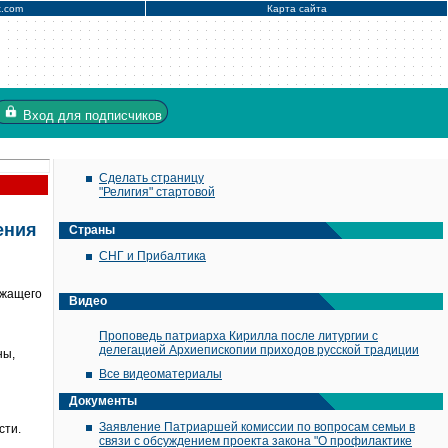
x.com
Карта сайта
Вход
для подписчиков
Сделать страницу
"Религия" стартовой
ения
Страны
СНГ и Прибалтика
ржащего
Видео
Проповедь патриарха Кирилла после литургии с
делегацией Архиепископии приходов русской традиции
ны,
Все видеоматериалы
Документы
Заявление Патриаршей комиссии по вопросам семьи в
сти.
связи с обсуждением проекта закона "О профилактике