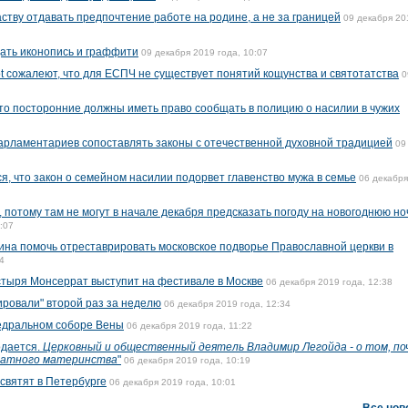
ству отдавать предпочтение работе на родине, а не за границей
09 декабря 20
ать иконопись и граффити
09 декабря 2019 года, 10:07
ot сожалеют, что для ЕСПЧ не существует понятий кощунства и святотатства
0
то посторонние должны иметь право сообщать в полицию о насилии в чужих
арламентариев сопоставлять законы с отечественной духовной традицией
09
я, что закон о семейном насилии подорвет главенство мужа в семье
06 декабря
потому там не могут в начале декабря предсказать погоду на новогоднюю ноч
:07
на помочь отреставрировать московское подворье Православной церкви в
4
стыря Монсеррат выступит на фестивале в Москве
06 декабря 2019 года, 12:38
ровали" второй раз за неделю
06 декабря 2019 года, 12:34
федральном соборе Вены
06 декабря 2019 года, 11:22
одается.
Церковный и общественный деятель Владимир Легойда - о том, по
гатного материнства
"
06 декабря 2019 года, 10:19
святят в Петербурге
06 декабря 2019 года, 10:01