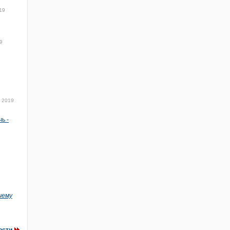
19
9
 2019
ь -
чему