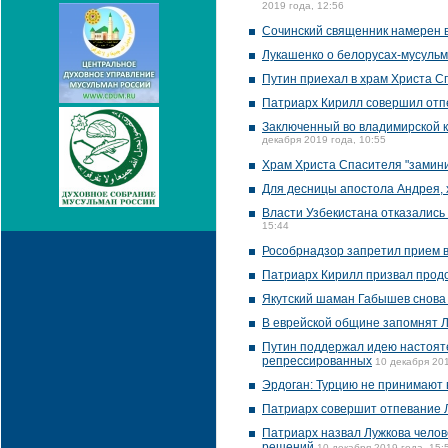
2019 года, 12:56
Сочинский священник намерен в
Лукашенко о белорусах-мусульма
Путин приехал в храм Христа С
Патриарх Кирилл совершил отп
Заключенный во владимирской к
декабря 2019 года, 10:55
Храм Христа Спасителя "замини
Для десницы апостола Андрея, 
Власти Узбекистана отказались
15:44
Рособрнадзор запретил прием 
Патриарх Кирилл призвал продо
Якутский шаман Габышев снова
В еврейской общине запомнят Л
Путин поддержал идею настояте
репрессированных
10 декабря 201
Эрдоган: Турцию не принимают в 
Патриарх совершит отпевание 
Патриарх назвал Лужкова челов
решений
10 декабря 2019 года, 15: