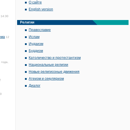
О сайте
English version
 14:30
Религии
Православие
зма
Ислам
12
Иудаизм
Буддизм
Католичество и протестантизм
 года,
Национальные религии
Новые религиозные движения
Атеизм и секуляризм
2
Диалог
50