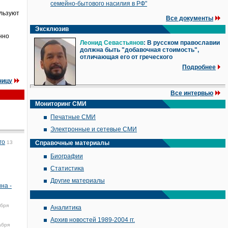
семейно-бытового насилия в РФ"
льзуют
Все документы
Эксклюзив
нно
Леонид Севастьянов
: В русском православии
должна быть "добавочная стоимость",
отличающая его от греческого
Подробнее
ницу
Все интервью
Мониторинг СМИ
Печатные СМИ
Электронные и сетевые СМИ
го
13
Справочные материалы
Биографии
Статистика
Другие материалы
на -
абря
Аналитика
Архив новостей 1989-2004 гг.
абря