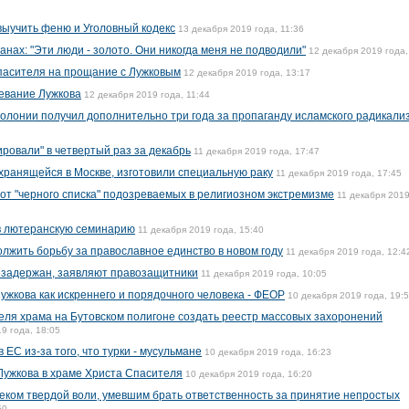
ыучить феню и Уголовный кодекс
13 декабря 2019 года, 11:36
нах: "Эти люди - золото. Они никогда меня не подводили"
12 декабря 2019 года,
пасителя на прощание с Лужковым
12 декабря 2019 года, 13:17
евание Лужкова
12 декабря 2019 года, 11:44
олонии получил дополнительно три года за пропаганду исламского радикали
ровали" в четвертый раз за декабрь
11 декабря 2019 года, 17:47
хранящейся в Москве, изготовили специальную раку
11 декабря 2019 года, 17:45
 от "черного списка" подозреваемых в религиозном экстремизме
11 декабря 2019
в лютеранскую семинарию
11 декабря 2019 года, 15:40
лжить борьбу за православное единство в новом году
11 декабря 2019 года, 12:4
 задержан, заявляют правозащитники
11 декабря 2019 года, 10:05
ужкова как искреннего и порядочного человека - ФЕОР
10 декабря 2019 года, 19:
ля храма на Бутовском полигоне создать реестр массовых захоронений
9 года, 18:05
ЕС из-за того, что турки - мусульмане
10 декабря 2019 года, 16:23
Лужкова в храме Христа Спасителя
10 декабря 2019 года, 16:20
еком твердой воли, умевшим брать ответственность за принятие непростых
50