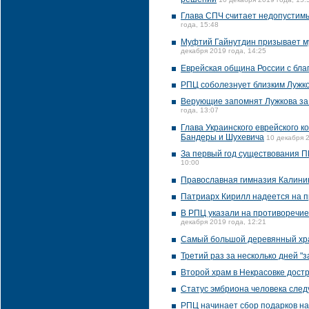
Глава СПЧ считает недопустим
года, 15:48
Муфтий Гайнутдин призывает м
декабря 2019 года, 14:25
Еврейская община России с бл
РПЦ соболезнует близким Лужк
Верующие запомнят Лужкова за
года, 13:07
Глава Украинского еврейского 
Бандеры и Шухевича
10 декабря 2
За первый год существования П
10:00
Православная гимназия Калинин
Патриарх Кирилл надеется на 
В РПЦ указали на противоречи
декабря 2019 года, 12:21
Самый большой деревянный хра
Третий раз за несколько дней 
Второй храм в Некрасовке достр
Статус эмбриона человека след
РПЦ начинает сбор подарков н