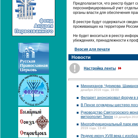
Предполагается, что реестр будет с
персонифицированный учет отдельн
органы власти для обеспечения прав
В реестре будут содержаться сведе
проживающих на территории России,
Не будет вноситься в реестр инфор
убеждениях, принадлежности к про
Версия для печати
Новости
Настройка ленты
Минниханов, Чурикова, Шамано
декабря 2019 года, 19:00
Филарет анонсировал форум в з
В Пензе осуждены шестеро пос
Руководство Святогорского мон
митрополит Тихон
13 декабря 2019
Многофункциональный парк имен
2019 года, 13:40
Редкую икону XVIII века с изо