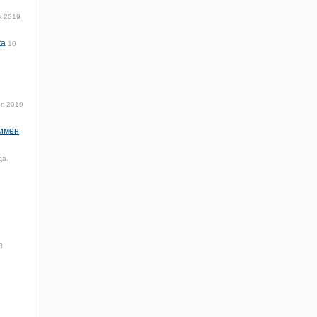
я 2019
ка
10
ря 2019
 имен
да,
8