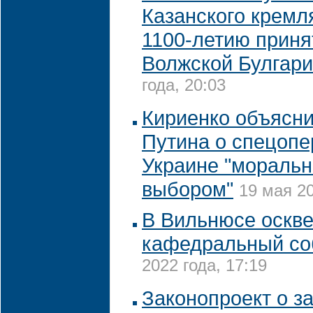
Казанского кремля
1100-летию приня
Волжской Булгар
года, 20:03
Кириенко объясн
Путина о спецопе
Украине "мораль
выбором"
19 мая 20
В Вильнюсе оскв
кафедральный с
2022 года, 17:19
Законопроект о з