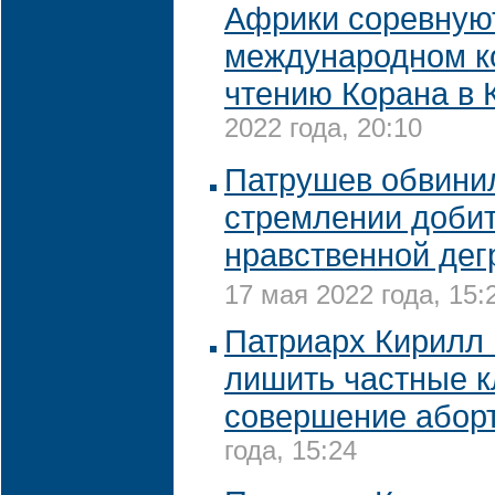
Африки соревную
международном к
чтению Корана в 
2022 года, 20:10
Патрушев обвини
стремлении добит
нравственной дег
17 мая 2022 года, 15:
Патриарх Кирилл
лишить частные к
совершение абор
года, 15:24