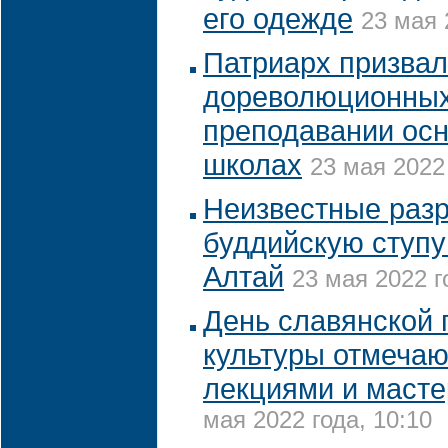
его одежде
23 мая 
Патриарх призвал
дореволюционных
преподавании осн
школах
23 мая 2022 
Неизвестные раз
буддийскую ступу
Алтай
23 мая 2022 г
День славянской 
культуры отмеча
лекциями и масте
мая 2022 года, 10:10