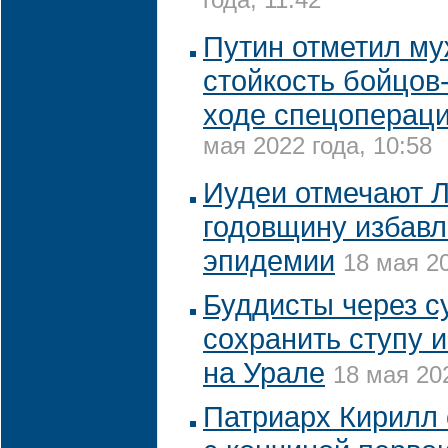
года, 11:42
Путин отметил му
стойкость бойцов
ходе спецопераци
мая 2022 года, 10:58
Иудеи отмечают Л
годовщину избавл
эпидемии
18 мая 20
Буддисты через с
сохранить ступу 
на Урале
18 мая 202
Патриарх Кирилл 