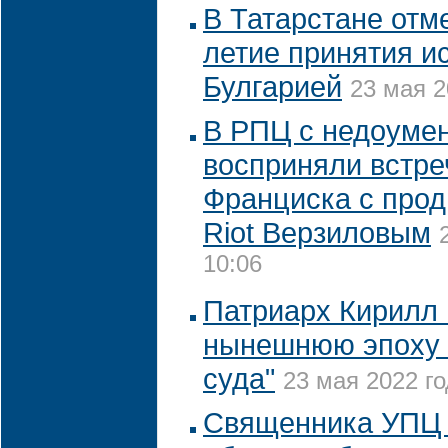
В Татарстане отм
летие принятия и
Булгарией
23 мая 2
В РПЦ с недоуме
восприняли встре
Франциска с про
Riot Верзиловым
10:06
Патриарх Кирилл 
нынешнюю эпоху 
суда"
23 мая 2022 го
Священника УПЦ 