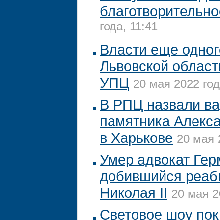
благотворительно
года, 11:41
Власти еще одног
Львовской област
УПЦ
20 мая 2022 год
В РПЦ назвали ва
памятника Алекс
в Харькове
20 мая 
Умер адвокат Гер
добившийся реаб
Николая II
20 мая 2
Световое шоу пок