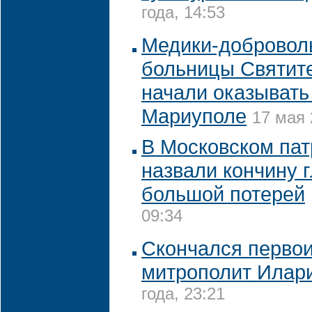
года, 14:53
Медики-добровол
больницы Cвятит
начали оказывать
Мариуполе
17 мая 
В Московском пат
назвали кончину 
большой потерей
09:34
Скончался перво
митрополит Илар
года, 23:21