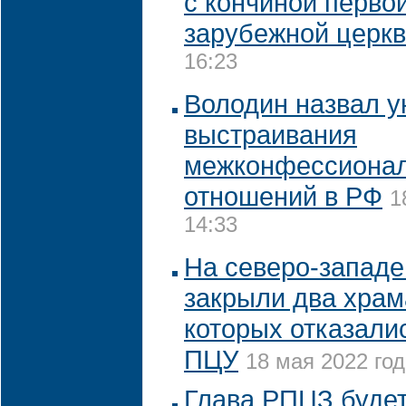
с кончиной перво
зарубежной церк
16:23
Володин назвал 
выстраивания
межконфессиона
отношений в РФ
1
14:33
На северо-западе
закрыли два храм
которых отказали
ПЦУ
18 мая 2022 год
Глава РПЦЗ будет