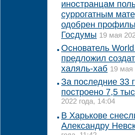
иностранцам поль
суррогатным мате
одобрен профиль
Госдумы
19 мая 202
Основатель World
предложил создат
халяль-хаб
19 мая 
За последние 33 
построено 7,5 тыс
2022 года, 14:04
В Харькове снесл
Александру Невс