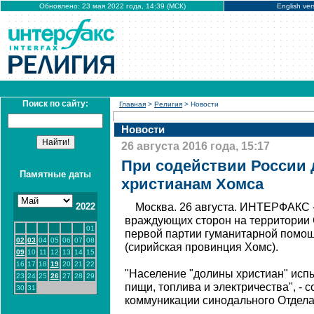
Обновлено: 23 мая 2022 года, 14:39 (МСК)
English ver
Поиск по сайту:
Главная
>
Религия
> Новости
Новости
26 августа 2016 года, 15:17
При содействии России
Памятные даты
христианам Хомса
2022
Москва. 26 августа. ИНТЕРФАКС 
враждующих сторон на территории 
01
первой партии гуманитарной помощ
02
03
04
05
06
07
08
(сирийская провинция Хомс).
09
10
11
12
13
14
15
16
17
18
19
20
21
22
"Население "долины христиан" исп
23
24
25
26
27
28
29
пищи, топлива и электричества", - 
30
31
коммуникации синодального Отдела