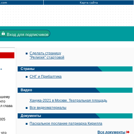
x.com
Карта сайта
Вход
для подписчиков
Сделать страницу
"Религия" стартовой
-
Страны
СНГ и Прибалтика
Видео
нашему
Ханука-2021 в Москве. Театральная площадь
что
л глава
Все видеоматериалы
Документы
005
Пасхальное послание патриарха Кирилла
Все документы
 что