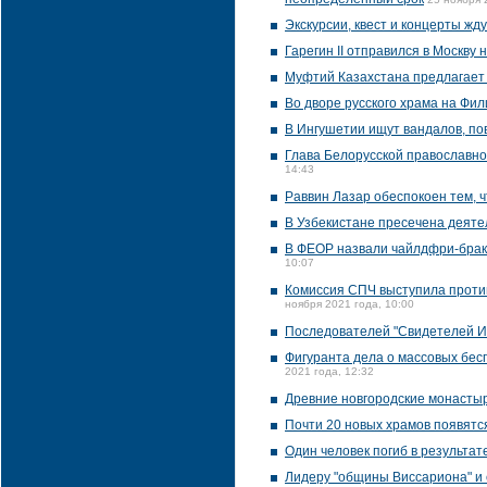
Экскурсии, квест и концерты жд
Гарегин II отправился в Москву
Муфтий Казахстана предлагает 
Во дворе русского храма на Фи
В Ингушетии ищут вандалов, пов
Глава Белорусской православной
14:43
Раввин Лазар обеспокоен тем, 
В Узбекистане пресечена деяте
В ФЕОР назвали чайлдфри-брак
10:07
Комиссия СПЧ выступила против
ноября 2021 года, 10:00
Последователей "Свидетелей Ие
Фигуранта дела о массовых бес
2021 года, 12:32
Древние новгородские монастыр
Почти 20 новых храмов появятс
Один человек погиб в результат
Лидеру "общины Виссариона" и 