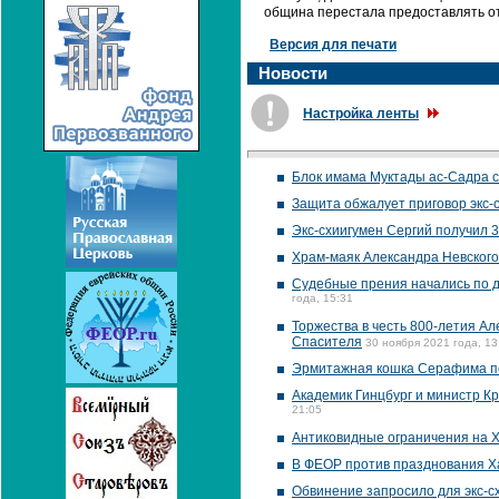
община перестала предоставлять отч
Версия для печати
Новости
Настройка ленты
Блок имама Муктады ас-Садра с
Защита обжалует приговор экс-
Экс-схиигумен Сергий получил 3
Храм-маяк Александра Невского
Судебные прения начались по д
года, 15:31
Торжества в честь 800-летия А
Спасителя
30 ноября 2021 года, 13
Эрмитажная кошка Серафима пе
Академик Гинцбург и министр К
21:05
Антиковидные ограничения на Х
В ФЕОР против празднования Х
Обвинение запросило для экс-с