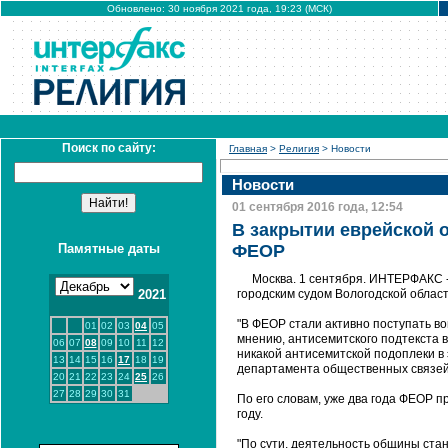
Обновлено: 30 ноября 2021 года, 19:23 (МСК)
Поиск по сайту:
Главная
>
Религия
> Новости
Новости
01 сентября 2016 года, 12:54
В закрытии еврейской 
Памятные даты
ФЕОР
Москва. 1 сентября. ИНТЕРФАКС 
2021
городским судом Вологодской облас
"В ФЕОР стали активно поступать во
01
02
03
04
05
мнению, антисемитского подтекста 
06
07
08
09
10
11
12
никакой антисемитской подоплеки в 
13
14
15
16
17
18
19
департамента общественных связей 
20
21
22
23
24
25
26
27
28
29
30
31
По его словам, уже два года ФЕОР 
году.
"По сути, деятельность общины стан