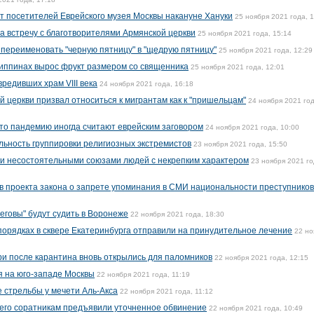
ут посетителей Еврейского музея Москвы накануне Хануки
25 ноября 2021 года, 
 на встречу с благотворителями Армянской церкви
25 ноября 2021 года, 15:14
переименовать "черную пятницу" в "щедрую пятницу"
25 ноября 2021 года, 12:29
липпинах вырос фрукт размером со священника
25 ноября 2021 года, 12:01
редивших храм VIII века
24 ноября 2021 года, 16:18
 церкви призвал относиться к мигрантам как к "пришельцам"
24 ноября 2021 год
что пандемию иногда считают еврейским заговором
24 ноября 2021 года, 10:00
льность группировки религиозных экстремистов
23 ноября 2021 года, 15:50
и несостоятельными союзами людей с некрепким характером
23 ноября 2021 го
 проекта закона о запрете упоминания в СМИ национальности преступников
говы" будут судить в Воронеже
22 ноября 2021 года, 18:30
порядках в сквере Екатеринбурга отправили на принудительное лечение
22 но
и после карантина вновь открылись для паломников
22 ноября 2021 года, 12:15
я на юго-западе Москвы
22 ноября 2021 года, 11:19
е стрельбы у мечети Аль-Акса
22 ноября 2021 года, 11:12
его соратникам предъявили уточненное обвинение
22 ноября 2021 года, 10:49