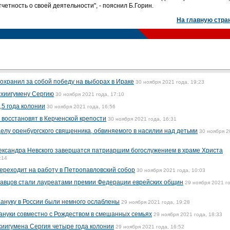
етность о своей деятельности", - пояснил Б.Горин.
На главную стра
охранил за собой победу на выборах в Ираке
30 ноября 2021 года, 19:23
схиигумену Сергию
30 ноября 2021 года, 17:10
,5 года колонии
30 ноября 2021 года, 16:56
 восстановят в Керченской крепости
30 ноября 2021 года, 16:31
елу оренбургского священника, обвиняемого в насилии над детьми
30 ноября 2
лександра Невского завершатся патриаршим богослужением в храме Христа
:14
реходит на работу в Петропавловский собор
30 ноября 2021 года, 10:03
равцов стали лауреатами премии Федерации еврейских общин
29 ноября 2021 г
ануку в России были немного ослаблены
29 ноября 2021 года, 19:28
ануки совместно с Рождеством в смешанных семьях
29 ноября 2021 года, 18:33
хиигумена Сергия четыре года колонии
29 ноября 2021 года, 16:52