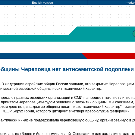
English version
Interfa
общины Череповца нет антисемитской подоплеки 
- В Федерации еврейских общин России заявили, что закрытие Череповецким
ти местной еврейской общины носит технический характер.
просы от разных еврейских организаций и СМИ на предмет того, нет ли, по 
в принятом Череповецким судом решении о закрытии общины. Мы сообщаем, 
этом деле нет, и закрытие общины носит чисто технический характер", - заяви
ФЕОР Борух Горин, которого цитирует в четверг пресс-служба федерации.
практически никак не поддерживала череповецкую общину, организованную в 2
овилась все более и более номинальной. Основанием для закрытия стало то,