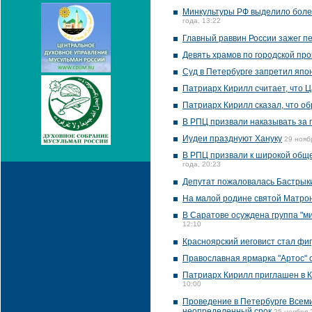
Минкультуры РФ выделило более
года, 13:22
Главный раввин России зажег п
Девять храмов по городской пр
Суд в Петербурге запретил япо
Патриарх Кирилл считает, что 
Патриарх Кирилл сказал, что об
В РПЦ призвали наказывать за 
Иудеи празднуют Хануку
29 нояб
В РПЦ призвали к широкой обще
года, 20:23
Депутат пожаловалась Бастрык
На малой родине святой Матрон
В Саратове осуждена группа "м
12:10
Красноярский иеговист стал фи
Православная ярмарка "Артос" 
Патриарх Кирилл приглашен в К
10:00
Проведение в Петербурге Всем
неопределенный срок
25 ноября 