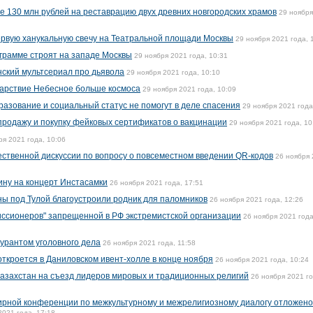
 130 млн рублей на реставрацию двух древних новгородских храмов
29 ноября
ервую ханукальную свечу на Театральной площади Москвы
29 ноября 2021 года, 
ограмме строят на западе Москвы
29 ноября 2021 года, 10:31
нский мультсериал про дьявола
29 ноября 2021 года, 10:10
Царствие Небесное больше космоса
29 ноября 2021 года, 10:09
разование и социальный статус не помогут в деле спасения
29 ноября 2021 года
продажу и покупку фейковых сертификатов о вакцинации
29 ноября 2021 года, 10
ря 2021 года, 10:06
ственной дискуссии по вопросу о повсеместном введении QR-кодов
26 ноября
ину на концерт Инстасамки
26 ноября 2021 года, 17:51
ы под Тулой благоустроили родник для паломников
26 ноября 2021 года, 12:26
иссионеров" запрещенной в РФ экстремистской организации
26 ноября 2021 года
гурантом уголовного дела
26 ноября 2021 года, 11:58
откроется в Даниловском ивент-холле в конце ноября
26 ноября 2021 года, 10:24
азахстан на съезд лидеров мировых и традиционных религий
26 ноября 2021 го
ирной конференции по межкультурному и межрелигиозному диалогу отложено
2021 года, 17:18