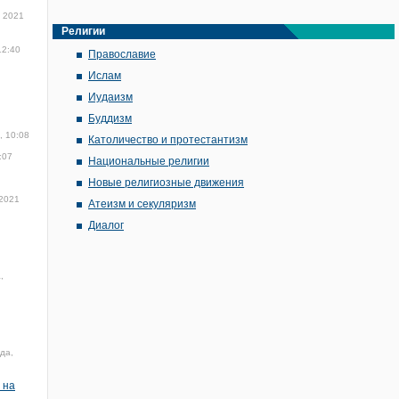
 2021
Религии
12:40
Православие
Ислам
Иудаизм
Буддизм
, 10:08
Католичество и протестантизм
:07
Национальные религии
Новые религиозные движения
 2021
Атеизм и секуляризм
Диалог
,
да,
 на