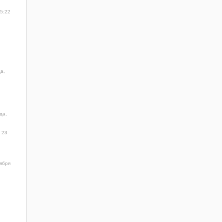
15:22
а,
да,
23
ября