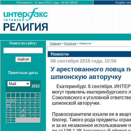
Обновлено: 12 мая 2022 года, 16:08 (МСК)
English ver
Поиск по сайту:
Главная
>
Религия
> Новости
Новости
06 сентября 2016 года, 10:56
У арестованного ловца 
Памятные даты
шпионскую авторучку
2022
Екатеринбург. 6 сентября. ИНТЕ
могут привлечь екатеринбургского 
01
Соколовского к уголовной ответств
02
03
04
05
06
07
08
шпионской авторучки.
09
10
11
12
13
14
15
16
17
18
19
20
21
22
Правоохранители изъяли ее в кварт
23
24
25
26
27
28
29
блогер. Такого рода предметы огра
30
31
и за их незаконное использование 
по ст.138.1 УК (незаконный оборот