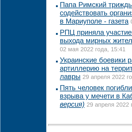
Папа Римский трижд
содействовать орган
в Мариуполе - газета
РПЦ приняла участие
выхода мирных жител
02 мая 2022 года, 15:41
Украинские боевики 
артиллерию на терри
лавры
29 апреля 2022 го
Пять человек погибли
взрыва у мечети в К
версия)
29 апреля 2022 