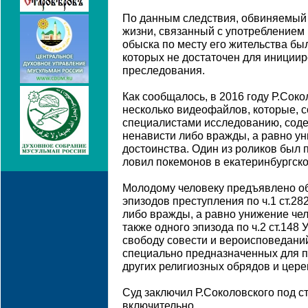
По данным следствия, обвиняемый
жизни, связанный с употреблением 
обыска по месту его жительства бы
которых не достаточен для иниции
преследования.
Как сообщалось, в 2016 году Р.Сок
несколько видеофайлов, которые, 
специалистами исследованию, сод
ненависти либо вражды, а равно у
достоинства. Один из роликов был 
ловил покемонов в екатеринбургск
Молодому человеку предъявлено о
эпизодов преступления по ч.1 ст.28
либо вражды, а равно унижение чел
также одного эпизода по ч.2 ст.148
свободу совести и вероисповеданий
специально предназначенных для п
других религиозных обрядов и цере
Суд заключил Р.Соколовского под с
включительно.