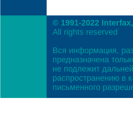
© 1991-2022 Interfax
All rights reserved
Вся информация, ра
предназначена тольк
не подлежит дальней
распространению в к
письменного разреш