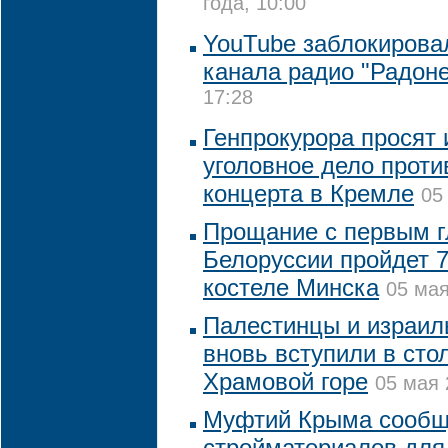
года, 10:00
YouTube заблокирова
канала радио "Радон
17:28
Генпрокурора просят
уголовное дело проти
концерта в Кремле
05
Прощание с первым г
Белоруссии пройдет 
костеле Минска
05 мая
Палестинцы и израил
вновь вступили в сто
Храмовой горе
05 мая 
Муфтий Крыма сообщи
стройматериалов для