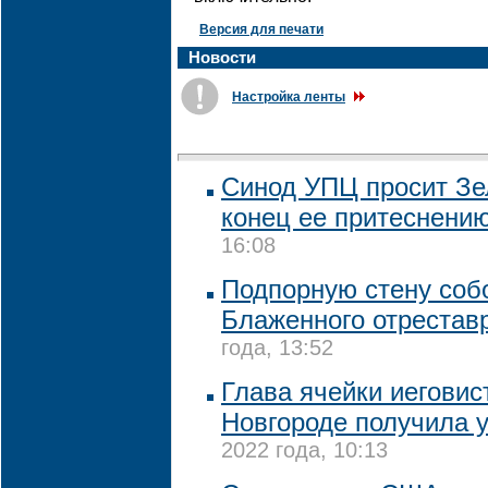
Версия для печати
Новости
Настройка ленты
Синод УПЦ просит Зе
конец ее притеснени
16:08
Подпорную стену соб
Блаженного отрестав
года, 13:52
Глава ячейки иегови
Новгороде получила 
2022 года, 10:13