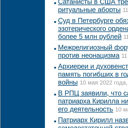
Сатанисты в США тре
ритуальные аборты
1
Суд в Петербурге обя
эзотерического орден
более 5 млн рублей
1
Межрелигиозный фор
против неонацизма
11
Архиереи и духовенс
память погибших в г
войны
10 мая 2022 года,
В РПЦ заявили, что с
патриарха Кирилла ни
его деятельность
10 м
Патриарх Кирилл наз
самодостаточной стра