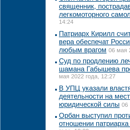
священник, пострада
легкомоторного само
14:24
Патриарх Кирилл счит
вера обеспечат Росси
любым врагом
06 мая 
Суд по продлению леч
шамана Габышева про
мая 2022 года, 12:27
В УПЦ указали властя
деятельности на мест
юридической силы
06
Орбан выступил прот
отношении патриарха