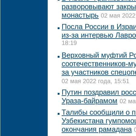
разворовывают закры
монастырь
02 мая 2022
Посла России в Изра
из-за интервью Лавр
18:19
Верховный муфтий Ро
соотечественников-м
за участников спецоп
02 мая 2022 года, 15:51
Путин поздравил рос
Ураза-байрамом
02 ма
Талибы сообщили о п
Узбекистана гумпомо
окончания рамадана