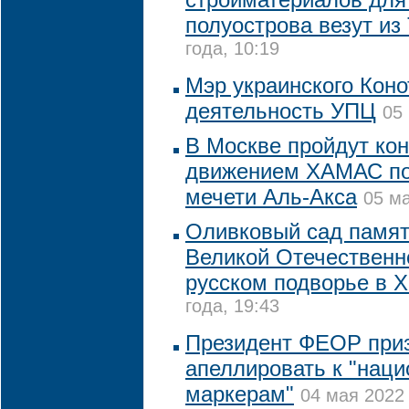
полуострова везут из
года, 10:19
Мэр украинского Коно
деятельность УПЦ
05
В Москве пройдут кон
движением ХАМАС по 
мечети Аль-Акса
05 ма
Оливковый сад памят
Великой Отечественн
русском подворье в 
года, 19:43
Президент ФЕОР приз
апеллировать к "нац
маркерам"
04 мая 2022 