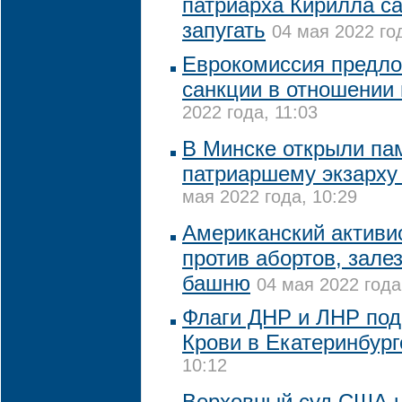
патриарха Кирилла с
запугать
04 мая 2022 го
Еврокомиссия предло
санкции в отношении
2022 года, 11:03
В Минске открыли па
патриаршему экзарху
мая 2022 года, 10:29
Американский активи
против абортов, зале
башню
04 мая 2022 года
Флаги ДНР и ЛНР под
Крови в Екатеринбург
10:12
Верховный суд США 