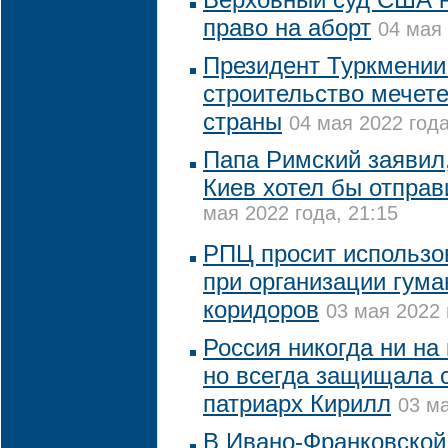
право на аборт
04 мая 
Президент Туркмении
строительство мечете
страны
04 мая 2022 года
Папа Римский заявил,
Киев хотел бы отправ
мая 2022 года, 21:15
РПЦ просит использо
при организации гум
коридоров
03 мая 2022 
Россия никогда ни на 
но всегда защищала с
патриарх Кирилл
03 ма
В Ивано-Франковской