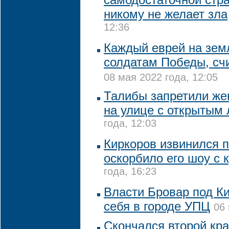
никому не желает зла
12:36
Каждый еврей на зем
солдатам Победы, сч
08 мая 2022 года, 12:05
Талибы запретили же
на улице с открытым
года, 12:03
Киркоров извинился п
оскорбило его шоу с 
года, 16:23
Власти Бровар под К
себя в городе УПЦ
06 
Скончался второй кр