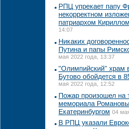
РПЦ упрекает папу Ф
некорректном изложен
патриархом Кирилло
14:07
Никаких договореннос
Путина и папы Римско
мая 2022 года, 13:37
"Олимпийский" храм 
Бутово обойдется в 8
мая 2022 года, 12:52
Пожар произошел на 
мемориала Романовы
Екатеринбургом
04 мая
В РПЦ указали Еврок