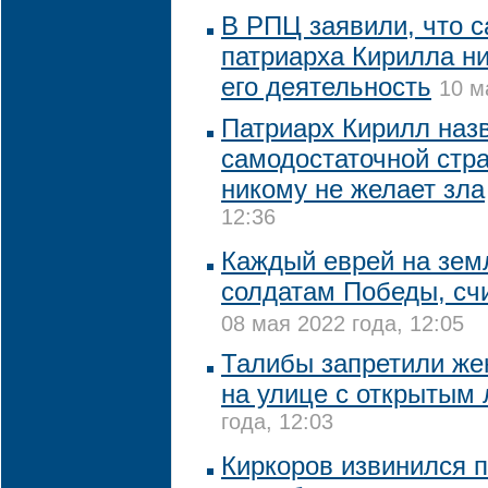
В РПЦ заявили, что с
патриарха Кирилла ни
его деятельность
10 м
Патриарх Кирилл наз
самодостаточной стра
никому не желает зла
12:36
Каждый еврей на зем
солдатам Победы, сч
08 мая 2022 года, 12:05
Талибы запретили же
на улице с открытым
года, 12:03
Киркоров извинился п