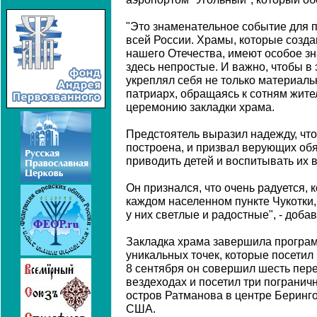
"Это знаменательное событие для п
всей России. Храмы, которые создаю
нашего Отечества, имеют особое зн
здесь непростые. И важно, чтобы в 
укреплял себя не только материально
патриарх, обращаясь к сотням жит
церемонию закладки храма.
Предстоятель выразил надежду, что
построена, и призвал верующих обя
приводить детей и воспитывать их 
Он признался, что очень радуется, к
каждом населенном пункте Чукотки,
у них светлые и радостные", - доба
Закладка храма завершила програм
уникальных точек, которые посетил
8 сентября он совершил шесть пере
вездеходах и посетил три погранич
остров Ратманова в центре Беринг
США.