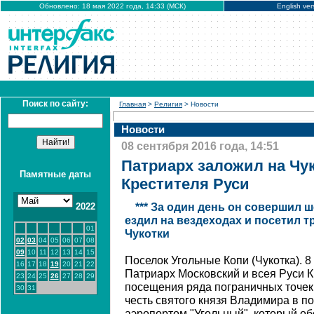
Обновлено: 18 мая 2022 года, 14:33 (МСК)
English ver
Поиск по сайту:
Главная
>
Религия
> Новости
Новости
08 сентября 2016 года, 14:51
Патриарх заложил на Чук
Памятные даты
Крестителя Руси
2022
*** За один день он совершил 
ездил на вездеходах и посетил т
01
Чукотки
02
03
04
05
06
07
08
09
10
11
12
13
14
15
Поселок Угольные Копи (Чукотка). 
16
17
18
19
20
21
22
Патриарх Московский и всея Руси К
23
24
25
26
27
28
29
посещения ряда пограничных точек 
30
31
честь святого князя Владимира в п
аэропортом "Угольный", который о