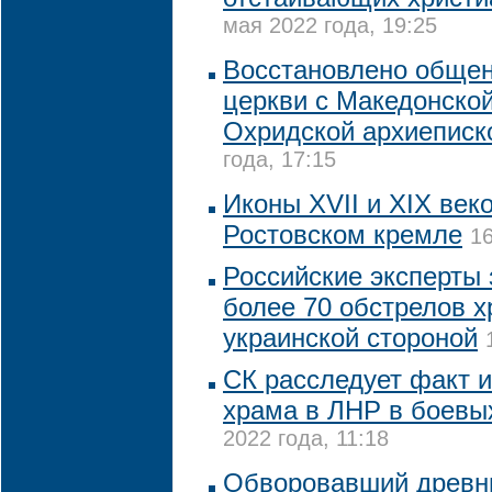
мая 2022 года, 19:25
Восстановлено обще
церкви с Македонской
Охридской архиеписк
года, 17:15
Иконы XVII и XIX век
Ростовском кремле
16
Российские эксперты
более 70 обстрелов 
украинской стороной
СК расследует факт 
храма в ЛНР в боевы
2022 года, 11:18
Обворовавший древни