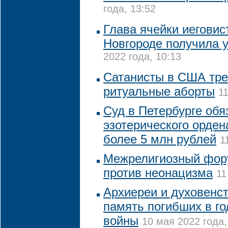
года, 13:52
Глава ячейки иегови
Новгороде получила 
2022 года, 10:13
Сатанисты в США тре
ритуальные аборты
1
Суд в Петербурге обя
эзотерического орден
более 5 млн рублей
1
Межрелигиозный фор
против неонацизма
11
Архиереи и духовенс
память погибших в г
войны
10 мая 2022 года,