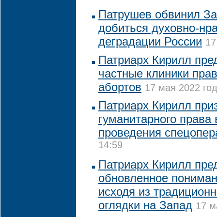
Патрушев обвинил За
добиться духовно-нр
деградации России
17
Патриарх Кирилл пре
частные клиники пра
абортов
17 мая 2022 год
Патриарх Кирилл при
гуманитарного права 
проведения спецопер
14:59
Патриарх Кирилл пре
обновленное пониман
исходя из традиционн
оглядки на Запад
17 м