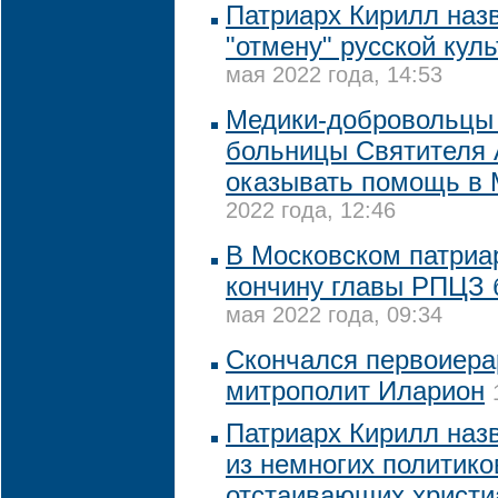
Патриарх Кирилл наз
"отмену" русской кул
мая 2022 года, 14:53
Медики-добровольцы
больницы Cвятителя 
оказывать помощь в 
2022 года, 12:46
В Московском патриа
кончину главы РПЦЗ 
мая 2022 года, 09:34
Скончался первоиер
митрополит Иларион
Патриарх Кирилл наз
из немногих политико
отстаивающих христи