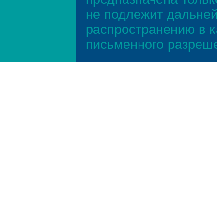
не подлежит дальней
распространению в к
письменного разреш