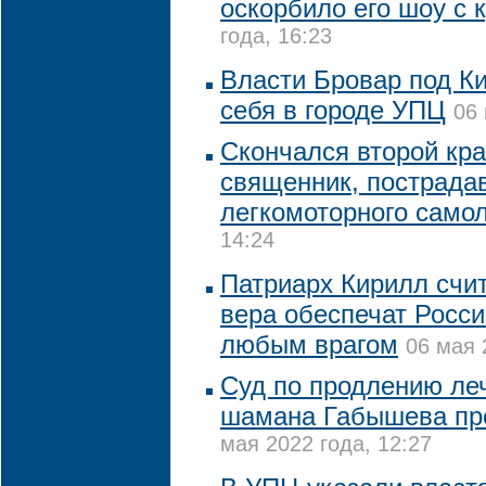
оскорбило его шоу с 
года, 16:23
Власти Бровар под К
себя в городе УПЦ
06 
Скончался второй кр
священник, пострада
легкомоторного само
14:24
Патриарх Кирилл счит
вера обеспечат Росси
любым врагом
06 мая 
Суд по продлению леч
шамана Габышева про
мая 2022 года, 12:27