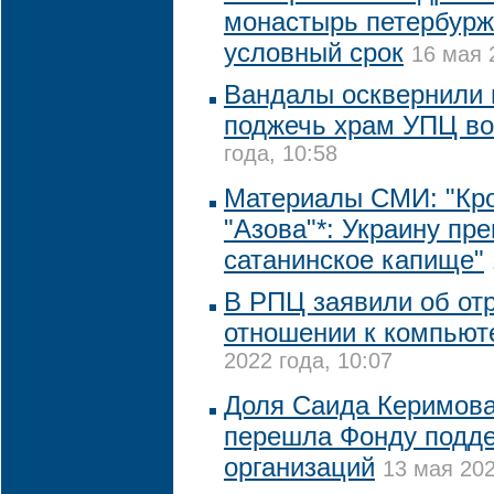
монастырь петербурж
условный срок
16 мая 
Вандалы осквернили 
поджечь храм УПЦ во
года, 10:58
Материалы СМИ: "Кр
"Азова"*: Украину пр
сатанинское капище"
В РПЦ заявили об от
отношении к компьют
2022 года, 10:07
Доля Саида Керимова
перешла Фонду подде
организаций
13 мая 202