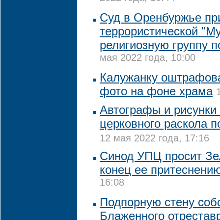
Суд в Оренбуржье пр
террористической "М
религиозную группу п
мая 2022 года, 10:00
Калужанку оштрафова
фото на фоне храма
Автографы и рисунки
церковного раскола п
12 мая 2022 года, 17:16
Синод УПЦ просит Зе
конец ее притеснени
16:08
Подпорную стену соб
Блаженного отрестав