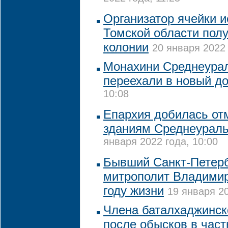
Организатор ячейки и
Томской области полу
колонии
20 января 2022 
Монахини Среднеурал
переехали в новый д
10:08
Епархия добилась от
зданиям Среднеураль
января 2022 года, 10:00
Бывший Санкт-Петерб
митрополит Владимир
году жизни
19 января 20
Члена баталхаджинск
после обысков в час