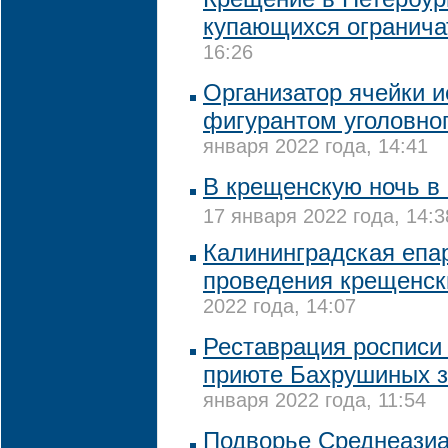
купающихся огранича
16:26
Организатор ячейки и
фигурантом уголовног
января 2022 года, 14:41
В крещенскую ночь в
17 января 2022 года, 14:3
Калининградская епар
проведения крещенск
2022 года, 14:07
Реставрация росписи
приюте Бахрушиных з
января 2022 года, 11:54
Подворье Среднеазиа