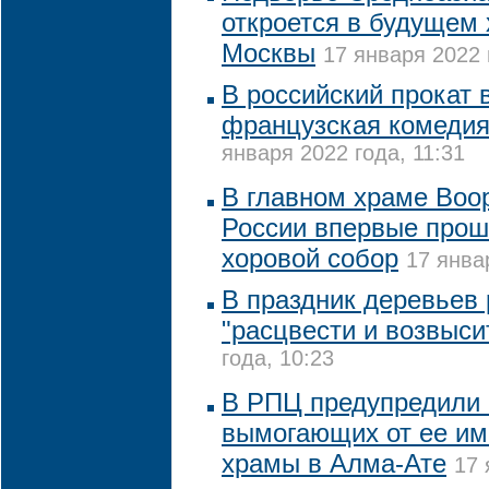
откроется в будущем 
Москвы
17 января 2022 
В российский прокат 
французская комедия
января 2022 года, 11:31
В главном храме Воо
России впервые прош
хоровой собор
17 янва
В праздник деревьев
"расцвести и возвыси
года, 10:23
В РПЦ предупредили 
вымогающих от ее им
храмы в Алма-Ате
17 