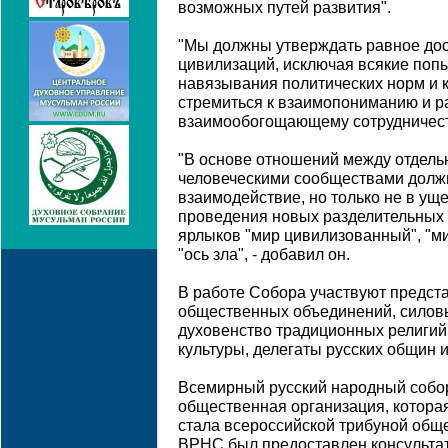
возможных путей развития".
"Мы должны утверждать равное дост
цивилизаций, исключая всякие попы
навязывания политических норм и к
стремиться к взаимопониманию и 
взаимообогощающему сотрудничеств
"В основе отношений между отдель
человеческими сообществами должн
взаимодействие, но только не в ущ
проведения новых разделительных 
ярлыков "мир цивилизованный", "ми
"ось зла", - добавил он.
В работе Собора участвуют предст
общественных объединений, силов
духовенство традиционных религий,
культуры, делегаты русских общин и
Всемирный русский народный собо
общественная организация, которая
стала всероссийской трибуной общ
ВРНС был предоставлен консультат