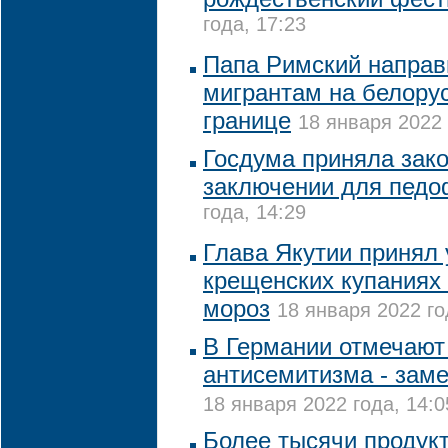
года, 17:23
Папа Римский напра
мигрантам на белору
границе
18 января 2022 
Госдума приняла зак
заключении для пед
года, 14:29
Глава Якутии принял 
крещенских купаниях 
мороз
18 января 2022 го
В Германии отмечают
антисемитизма - зам
18 января 2022 года, 14:0
Более тысячи продук