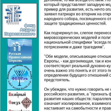
который представляет западную мод
пример для развития, есть нечто оп
заявил патриарх во вторник на отк
народного собора, посвященного о
защите традиционных ценностей.
Как подчеркнул он, слепое перенес
мировоззренческих моделей и полит
национальной специфики "всегда п
потрясениям и даже трагедиям".
"Обе модели, описывающие отноше
Европы, - как догоняющая, так и ко
соответствуют реальной духовно-ку
очень важно это понять и от этого 
определении будущего отношений с 
предстоятель.
Он убежден, что нужно говорить не
российского развития, а "признать 
развития наших обществ: параллел
означает изолированное, взаимног
настаивает на самобытности и прав