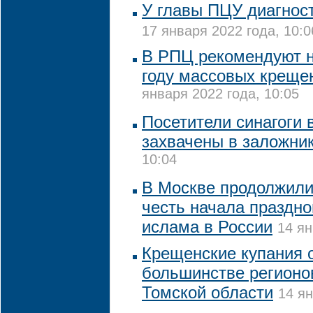
У главы ПЦУ диагнос
17 января 2022 года, 10:0
В РПЦ рекомендуют н
году массовых креще
января 2022 года, 10:05
Посетители синагоги
захвачены в заложни
10:04
В Москве продолжили
честь начала праздно
ислама в России
14 ян
Крещенские купания 
большинстве регионо
Томской области
14 ян