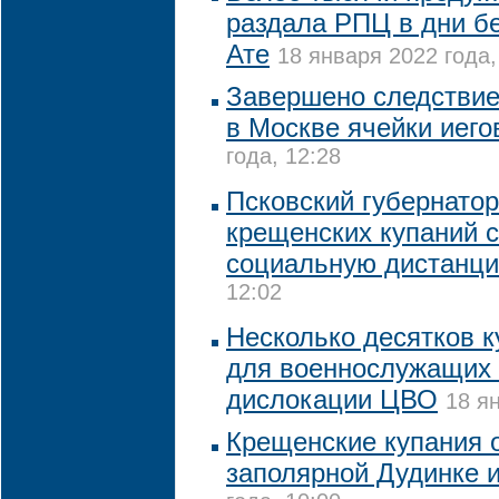
раздала РПЦ в дни б
Ате
18 января 2022 года,
Завершено следствие
в Москве ячейки иего
года, 12:28
Псковский губернатор
крещенских купаний 
социальную дистанц
12:02
Несколько десятков к
для военнослужащих 
дислокации ЦВО
18 я
Крещенские купания 
заполярной Дудинке 