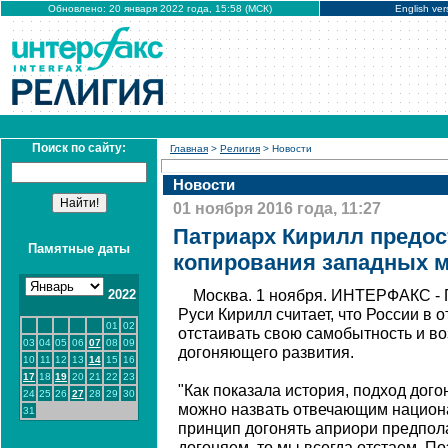
Обновлено: 20 января 2022 года, 15:58 (МСК)
English ver
Поиск по сайту:
Главная
>
Религия
> Новости
Новости
01 ноября 2016 года, 11:27
Патриарх Кирилл предост
Памятные даты
копирования западных 
2022
Москва. 1 ноября. ИНТЕРФАКС - 
Руси Кирилл считает, что России в
01
02
отстаивать свою самобытность и во
03
04
05
06
07
08
09
догоняющего развития.
10
11
12
13
14
15
16
17
18
19
20
21
22
23
"Как показала история, подход дог
24
25
26
27
28
29
30
можно назвать отвечающим национа
31
принцип догонять априори предпола
догоняем, то мы всегда отстаем. П