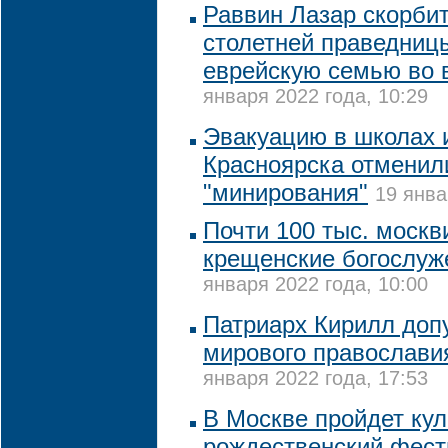
Раввин Лазар скорбит
столетней праведниц
еврейскую семью во 
января 2022 года, 10:29
Эвакуацию в школах 
Красноярска отменили
"минирования"
19 янва
Почти 100 тыс. москв
крещенские богослуже
января 2022 года, 10:00
Патриарх Кирилл допу
мирового православия
января 2022 года, 17:53
В Москве пройдет ку
рождественский фест