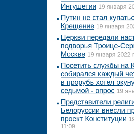
Ингушетии
19 января 20
Путин не стал купать
Крещение
19 января 20
Церкви передали нас
подворья Троице-Сер
Москве
19 января 2022 г
Посетить службы на 
собирался каждый че
в прорубь хотел окун
седьмой - опрос
19 янв
Представители религ
Белоруссии внесли п
проект Конституции
1
11:09