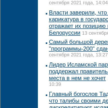
сентября 2021 года, 14:04
Власти заверили, что
карикатура в государ
отражает их позицию
Белоруссии
13 сентября
Самый большой дере
"программы-200" сда
сентября 2021 года, 13:27
Лидер Исламской пар
поддержал правитель
места в нем не хочет
10:39
Главный богослов Та
что талибы своими д
дискредитируют исла