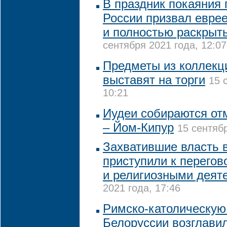
В праздник покаяния 
России призвал евре
и полностью раскрыт
сентября 2021 года, 12:07
Предметы из коллекц
выставят на торги
15 
10:21
Иудеи собираются от
– Йом-Кипур
15 сентябр
Захватившие власть 
приступили к перегов
и религиозными деят
2021 года, 17:46
Римско-католическую
Белоруссии возглави