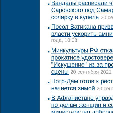
Вандалы расписали 
Саровского под Сама
солярку в купель
20 се
Посол Ватикана приз
власти ускорить амн
года, 10:08
Минкультуры РФ отка
прокатное удостовер
"Искушение" из-за п
сцены
20 сентября 2021 
Нотр-Дам готов к рес
начнется зимой
20 сен
В Афганистане упраз
по делам женщин и с
министерство доброд