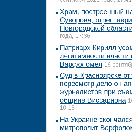
сентября 2021 года, 17:41
Храм, построенный н
Суворова, отреставр
Новгородской област
года, 17:36
Патриарх Кирилл усо
легитимности власти 
Варфоломея
16 сентяб
Суд в Красноярске от
пересмотр дело о нап
журналистов при съе
общине Виссариона
1
10:16
На Украине скончалс
митрополит Варфоло