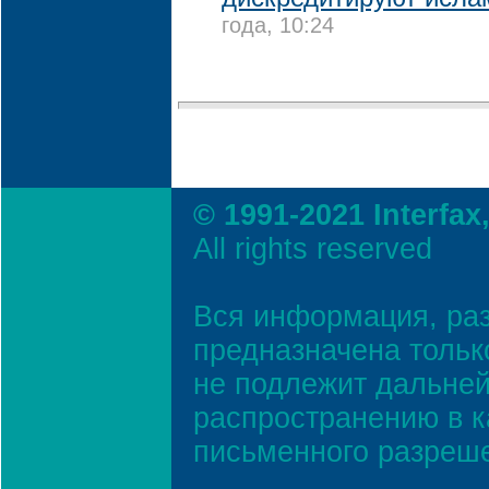
года, 10:24
© 1991-2021 Interfax
All rights reserved
Вся информация, ра
предназначена тольк
не подлежит дальней
распространению в к
письменного разреш