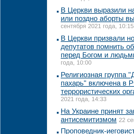
В Церкви выразили на
или поздно аборты в
сентября 2021 года, 10:15
В Церкви призвали н
депутатов помнить об
перед Богом и людьм
года, 10:00
Религиозная группа 
пахарь" включена в Р
террористических орг
2021 года, 14:33
На Украине принят за
антисемитизмом
22 се
Проповедник-иеговис