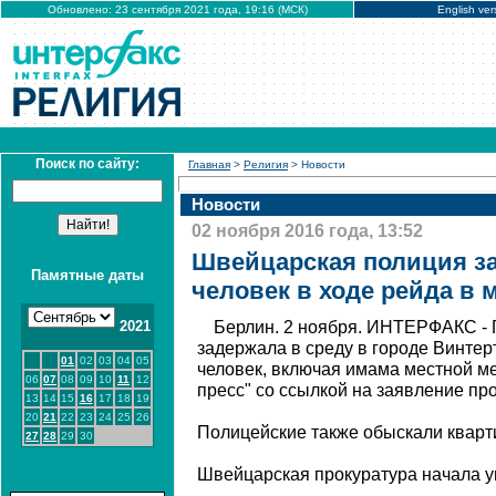
Обновлено: 23 сентября 2021 года, 19:16 (МСК)
English ver
Поиск по сайту:
Главная
>
Религия
> Новости
Новости
02 ноября 2016 года, 13:52
Швейцарская полиция з
Памятные даты
человек в ходе рейда в 
2021
Берлин. 2 ноября. ИНТЕРФАКС -
задержала в среду в городе Винтер
01
02
03
04
05
человек, включая имама местной м
06
07
08
09
10
11
12
пресс" со ссылкой на заявление пр
13
14
15
16
17
18
19
20
21
22
23
24
25
26
Полицейские также обыскали квар
27
28
29
30
Швейцарская прокуратура начала у