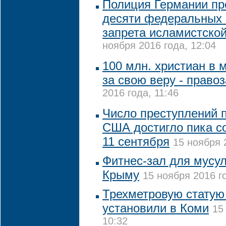
Полиция Германии пр
десяти федеральных 
запрета исламистской
ноября 2016 года, 12:04
100 млн. христиан в 
за свою веру - право
2016 года, 11:46
Число преступлений 
США достигло пика с
11 сентября
15 ноября 
Фитнес-зал для мусу
Крыму
15 ноября 2016 г
Трехметровую статую
установили в Коми
15
10:32