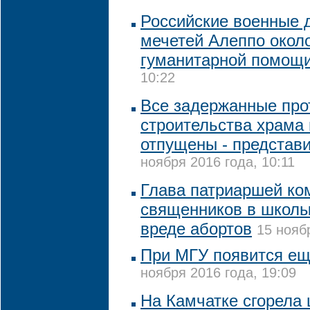
Российские военные д
мечетей Алеппо около
гуманитарной помощ
10:22
Все задержанные про
строительства храма 
отпущены - представи
ноября 2016 года, 10:11
Глава патриаршей ко
священников в школы
вреде абортов
15 нояб
При МГУ появится ещ
ноября 2016 года, 19:09
На Камчатке сгорела 