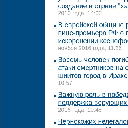
создание в стране "х
2016 года, 14:00
В еврейской общине 
вице-премьера РФ о 
искоренении ксенофо
ноября 2016 года, 11:26
Восемь человек погиб
атаки смертников на
шиитов город в Ираке
10:57
Важную роль в побед
поддержка верующих 
2016 года, 10:48
Чернокожих нелегало