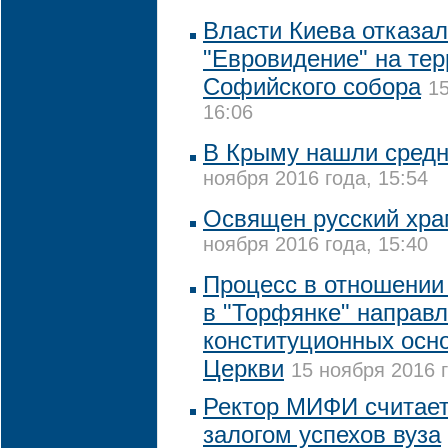
Власти Киева отказа
"Евровидение" на те
Софийского собора
15
16:06
В Крыму нашли средн
ноября 2016 года, 15:54
Освящен русский хра
ноября 2016 года, 15:40
Процесс в отношении
в "Торфянке" направл
конституционных осно
Церкви
15 ноября 2016 г
Ректор МИФИ считает
залогом успехов вуза