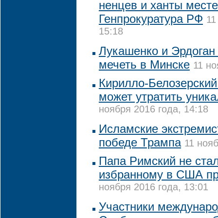
ненцев и ханты месте
Генпрокуратура РФ
11
15:18
Лукашенко и Эрдоган
мечеть в Минске
11 но
Кирилло-Белозерский
может утратить уник
ноября 2016 года, 14:18
Исламские экстремис
победе Трампа
11 нояб
Папа Римский не стал
избранному в США пр
ноября 2016 года, 13:01
Участники междунаро