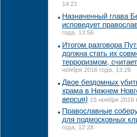
14:21
Назначенный глава Б
исповедует правосла
года, 13:56
Итогом разговора Пут
должна стать их совм
терроризмом, считае
ноября 2016 года, 13:26
Двое бездомных убит
храма в Нижнем Нов
версия)
15 ноября 2016 
Православные соберу
для подмосковных кл
года, 12:28