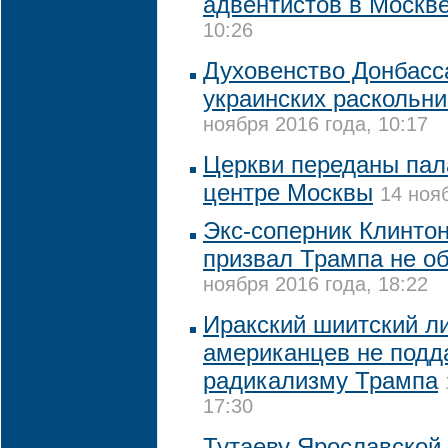
адвентистов в Москв
10:26
Духовенство Донбасс
украинских раскольни
ноября 2016 года, 10:17
Церкви переданы пала
центре Москвы
14 ноя
Экс-соперник Клинто
призвал Трампа не о
ноября 2016 года, 18:22
Иракский шиитский л
американцев не подд
радикализму Трампа
17:30
Тутаеву Ярославской 