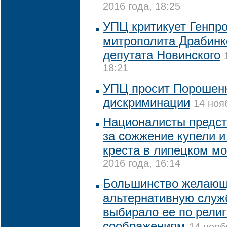
2016 года, 18:25
УПЦ критикует Генпро
митрополита Драбинко
депутата Новинского
18:21
УПЦ просит Порошенк
дискриминации
14 ноя
Националисты предст
за сожжение купели и
креста в липецком м
2016 года, 16:14
Большинство желающ
альтернативную служб
выбирало ее по рели
соображениям