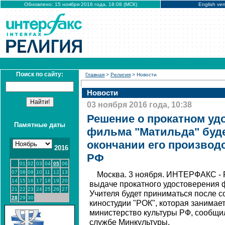
Обновлено: 15 ноября 2016 года, 18:08 (МСК)
English ver
Поиск по сайту:
Главная
>
Религия
> Новости
Новости
03 ноября 2016 года, 10:38
Решение о прокатном уд
Памятные даты
фильма "Матильда" буде
окончании его производ
2016
РФ
01
02
03
04
05
06
07
08
09
10
11
12
13
Москва. 3 ноября. ИНТЕРФАКС - 
14
15
16
17
18
19
20
выдаче прокатного удостоверения 
21
22
23
24
25
26
27
Учителя будет приниматься после 
28
29
30
киностудии "РОК", которая занимае
министерство культуры РФ, сообщил
службе Минкультуры.