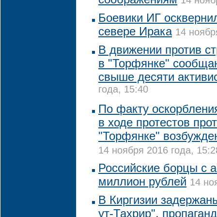
14 нояб
Боевики ИГ оскверни
севере Ирака
14 ноябр
В движении против с
в "Торфянке" сообща
свыше десяти активи
года, 15:40
По факту оскорблени
в ходе протестов про
"Торфянке" возбужде
14 ноября 2016 года, 15:2
Российские борцы с 
миллион рублей
14 но
В Киргизии задержаны
ут-Тахрир", пропаган