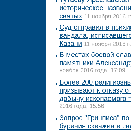
историческое названи
святых
11 ноября 2016 г
Суд отправил в психи
вандала, исписавшег
Казани
11 ноября 2016 г
В местах боевой сла
памятники Александр
ноября 2016 года, 17:09
Более 200 религиозн
призывают к отказу о
добычу ископаемого 
2016 года, 15:56
Запрос "Гринписа" по
бурения скважин в с