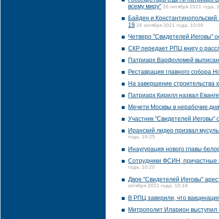
всему миру"
26 октября 2021 года, 
Байден и Константинопольский 
19
26 октября 2021 года, 10:00
Четверо "Свидетелей Иеговы" о
СКР передает РПЦ книгу о расс
Патриарх Варфоломей выписан
Реставрация главного собора Н
На завершение строительства х
Патриарх Кирилл назвал Еванге
Мечети Москвы в нерабочие дни
Участник "Свидетелей Иеговы" 
Иранский лидер призвал мусул
года, 10:25
Инаугурация нового главы белор
Сотрудники ФСИН, причастные 
года, 10:20
Двое "Свидетелей Иеговы" арес
октября 2021 года, 10:18
В РПЦ заверили, что вакцинаци
Митрополит Иларион выступил 