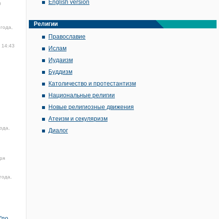
English version
0
Религии
 года,
Православие
 14:43
Ислам
Иудаизм
Буддизм
Католичество и протестантизм
Национальные религии
Новые религиозные движения
Атеизм и секуляризм
ода,
Диалог
ря
года,
"по