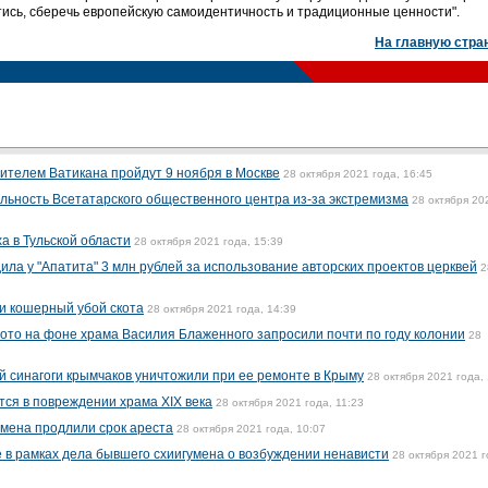
стись, сберечь европейскую самоидентичность и традиционные ценности".
На главную стра
ителем Ватикана пройдут 9 ноября в Москве
28 октября 2021 года, 16:45
ьность Всетатарского общественного центра из-за экстремизма
28 октября 20
 в Тульской области
28 октября 2021 года, 15:39
ла у "Апатита" 3 млн рублей за использование авторских проектов церквей
2
и кошерный убой скота
28 октября 2021 года, 14:39
ото на фоне храма Василия Блаженного запросили почти по году колонии
28
 синагоги крымчаков уничтожили при ее ремонте в Крыму
28 октября 2021 года,
ся в повреждении храма XIX века
28 октября 2021 года, 11:23
умена продлили срок ареста
28 октября 2021 года, 10:07
 в рамках дела бывшего схиигумена о возбуждении ненависти
28 октября 2021 г