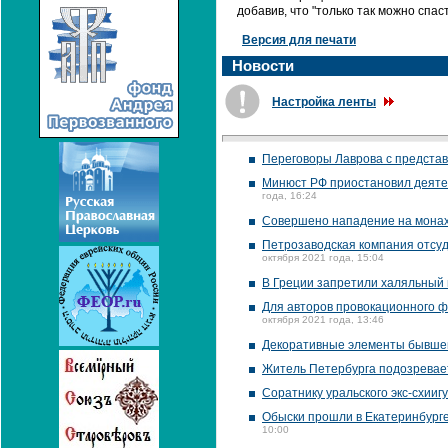
добавив, что "только так можно спа
Версия для печати
Новости
Настройка ленты
Переговоры Лаврова с представ
Минюст РФ приостановил деятел
года, 16:24
Совершено нападение на монаха
Петрозаводская компания отсуди
октября 2021 года, 15:04
В Греции запретили халяльный 
Для авторов провокационного ф
октября 2021 года, 13:46
Декоративные элементы бывшей
Житель Петербурга подозревает
Соратнику уральского экс-схииг
Обыски прошли в Екатеринбурге
10:00