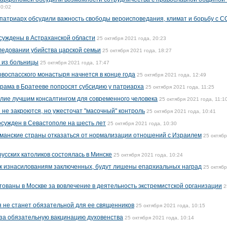
10:02
патриарх обсудили важность свободы вероисповедания, климат и борьбу с C
суждены в Астраханской области
25 октября 2021 года, 20:23
ледовании убийства царской семьи
25 октября 2021 года, 18:27
 из больницы
25 октября 2021 года, 17:47
овоспасского монастыря начнется в конце года
25 октября 2021 года, 12:49
рама в Братееве попросят субсидию у патриарха
25 октября 2021 года, 11:25
лие лучшим консалтингом для современного человека
25 октября 2021 года, 11:1
 не закроются, но ужесточат "масочный" контроль
25 октября 2021 года, 10:41
осужден в Севастополе на шесть лет
25 октября 2021 года, 10:30
ьманские страны отказаться от нормализации отношений с Израилем
25 октяб
усских католиков состоялась в Минске
25 октября 2021 года, 10:24
к изнасилованиям заключенных, будут лишены епархиальных наград
25 октяб
тованы в Москве за вовлечение в деятельность экстремистской организации
2
я не станет обязательной для ее священников
25 октября 2021 года, 10:15
за обязательную вакцинацию духовенства
25 октября 2021 года, 10:14