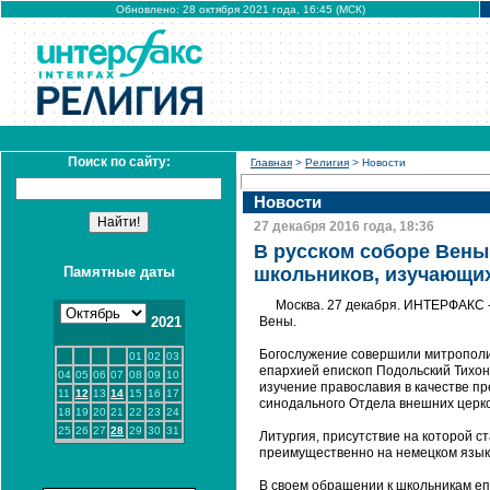
Обновлено: 28 октября 2021 года, 16:45 (МСК)
Поиск по сайту:
Главная
>
Религия
> Новости
Новости
27 декабря 2016 года, 18:36
В русском соборе Вены
Памятные даты
школьников, изучающи
Москва. 27 декабря. ИНТЕРФАКС 
2021
Вены.
Богослужение совершили митрополи
01
02
03
епархией епископ Подольский Тихо
04
05
06
07
08
09
10
изучение православия в качестве п
11
12
13
14
15
16
17
синодального Отдела внешних церко
18
19
20
21
22
23
24
25
26
27
28
29
30
31
Литургия, присутствие на которой с
преимущественно на немецком язык
В своем обращении к школьникам еп