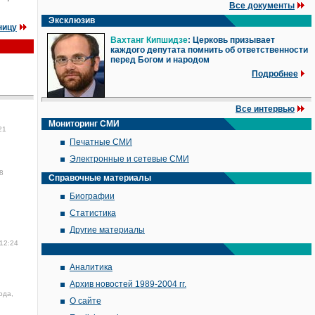
Все документы
Эксклюзив
ницу
Вахтанг Кипшидзе
: Церковь призывает
каждого депутата помнить об ответственности
перед Богом и народом
Подробнее
Все интервью
Мониторинг СМИ
21
Печатные СМИ
Электронные и сетевые СМИ
8
Справочные материалы
Биографии
Статистика
Другие материалы
 12:24
Аналитика
Архив новостей 1989-2004 гг.
ода,
О сайте