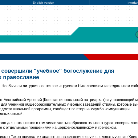
English version
Interfa
 совершили "учебное" богослужение для
х православие
- Необычная литургия состоялась в русском Николаевском кафедральном соб
т Австрийский Арсений (Константинопольский патриархат) и управляющий 
н для учеников общеобразовательных учебных заведений страны, которые в
редмета школьной программы, сообщает во вторник служба коммуникации
вных связей.
тало для школьников в том числе частью образовательного курса, совершалос
е с отдельными прошениями на церковнославянском и греческом.
ископ Тихон призвал их хранить православную веру и следовать учению Хрис