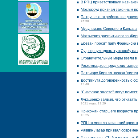
В РПЦ приветствовали назначе
Мосгорсуд признал законным пр
Патрушев потребовал не допуск
15:58
Мусульмане Северного Кавказа 
Матвиенко раскритиковала Жир
Ереван просит папу Франциска
Суд вернул адвокату жалобу на 
Ограничительные меры ввели в
Роскомнадзор предложил запрет
Патриарх Кирилл назвал "вирту
Достигнута договоренность о с
13:48
"Скифское золото" могут помес
Лукашенко заявил, что отказать
2021 года, 13:29
Прихожан старшего возраста пр
13:25
РПЦ отменила казанский крестн
Раввин Лазар призвал современ
Госсекретарь США и патриарх 