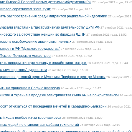
ние Львовой-Беловой новым детским омбудсменом РФ
27 октября 2021 года, 19:4
иговор соратникам "бога Кузи"
27 октября 2021 года, 18:15
ать распространения среди мигрантов радикальной идеологии
27 октября 2021
указали властям на "деструктивную деятельность" ДУМ РФ
27 октября 2021 года,
иновского за отсутствие женщин во фракции ЛДПР
27 октября 2021 года, 13:52
 помочь освобождению армянских пленных
27 октября 2021 года, 13:31
запрет в РФ "Мужского государства"
27 октября 2021 года, 12:41
 Псково-Печерском монастыре
27 октября 2021 года, 10:02
ить ненормативную лексику в онлайн-кинотеатрах
26 октября 2021 года, 19:43
альную церковь" суррогатом
26 октября 2021 года, 15:20
охранении домовой церкви Мученика Трифона в центре Москвы
26 октября 2021 г
тить на хранение в Софию Киевскую
26 октября 2021 года, 13:47
 Литве и Украине в продаже электричества было бы не по-христиански
26 октяб
осят отказаться от посещения мечетей в Кабардино-Балкарии
26 октября 2021 
ый ход в ноябре из-за коронавируса
26 октября 2021 года, 13:20
ных людей не становиться рабами технологий
26 октября 2021 года, 12:19
Варфоломей обсудили возможности сотрудничества с православной общиной 