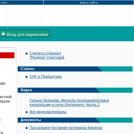
x.com
Карта сайта
Вход
для подписчиков
Сделать страницу
"Религия" стартовой
Страны
СНГ и Прибалтика
оре
Видео
местной
Галина Хизриева.
Методы противодействия
ыбрали
терроризму в сети Интернет. Часть 2
Все видеоматериалы
ь
Документы
Пасхальное послание патриарха Кирилла
та,