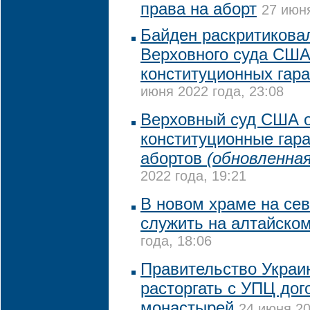
права на аборт
27 июня
Байден раскритикова
Верховного суда США
конституционных гара
июня 2022 года, 23:08
Верховный суд США 
конституционные гар
абортов
(обновленная
2022 года, 19:21
В новом храме на се
служить на алтайско
года, 18:06
Правительство Украи
расторгать с УПЦ дог
монастырей
24 июня 20