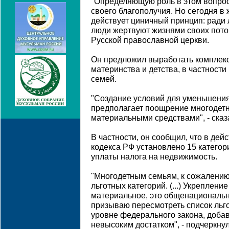
"Определяющую роль в этом вопрос
своего благополучия. Но сегодня в
действует циничный принцип: ради 
люди жертвуют жизнями своих потом
Русской православной церкви.
Он предложил выработать комплекс
материнства и детства, в частност
семей.
"Создание условий для уменьшения
предполагает поощрение многодетно
материальными средствами", - сказ
В частности, он сообщил, что в де
кодекса РФ установлено 15 катего
уплаты налога на недвижимость.
"Многодетным семьям, к сожалению
льготных категорий. (...) Укреплени
материальное, это общенациональн
призываю пересмотреть список льг
уровне федерального закона, добав
невысоким достатком", - подчеркну