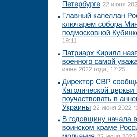
Петербурге
22 июня 202
Главный капеллан Ро
ключарем собора Ми
подмосковной Кубинк
19:11
Патриарх Кирилл наз
военного самой уваж
июня 2022 года, 17:25
Директор СВР сообщи
Католической церкви
поучаствовать в анне
Украины
22 июня 2022 г
В годовщину начала 
воинском храме Росс
молчания
22 июня 2022 