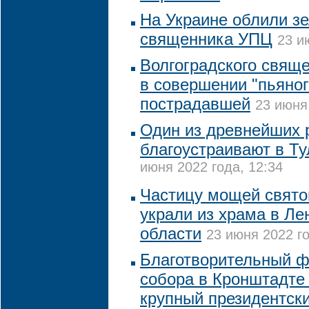
На Украине облили з
священника УПЦ
23 и
Волгоградского свящ
в совершении "пьяног
пострадавшей
23 июня
Один из древнейших 
благоустраивают в Ту
июня 2022 года, 12:34
Частицу мощей свято
украли из храма в Ле
области
23 июня 2022 го
Благотворительный ф
собора в Кронштадте
крупный президентски