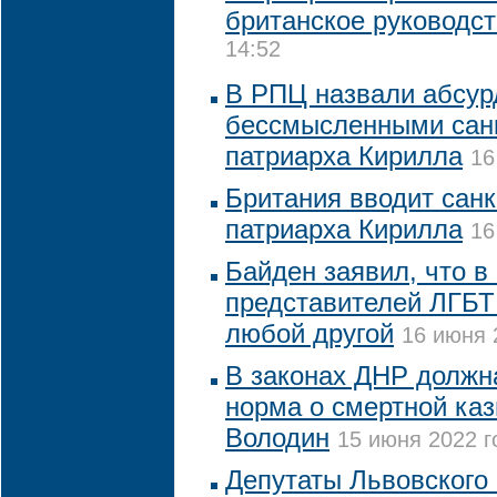
британское руководс
14:52
В РПЦ назвали абсур
бессмысленными сан
патриарха Кирилла
16
Британия вводит санк
патриарха Кирилла
16
Байден заявил, что в
представителей ЛГБТ
любой другой
16 июня 
В законах ДНР должн
норма о смертной каз
Володин
15 июня 2022 г
Депутаты Львовского