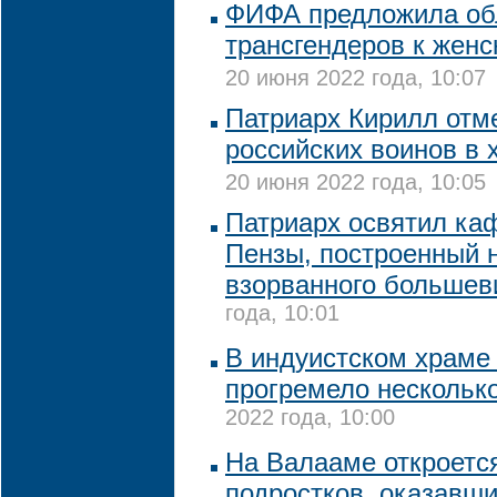
ФИФА предложила обл
трансгендеров к жен
20 июня 2022 года, 10:07
Патриарх Кирилл отм
российских воинов в 
20 июня 2022 года, 10:05
Патриарх освятил ка
Пензы, построенный 
взорванного большев
года, 10:01
В индуистском храме 
прогремело нескольк
2022 года, 10:00
На Валааме откроетс
подростков, оказавши