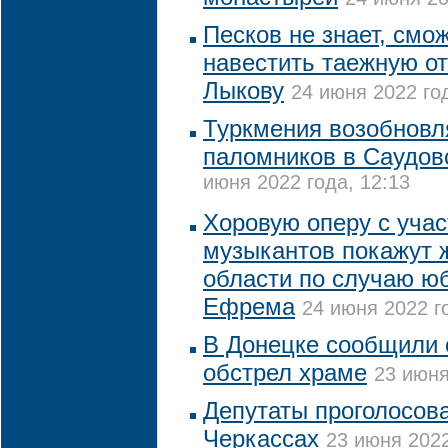
Песков не знает, смо
навестить таежную о
Лыкову
24 июня 2022 год
Туркмения возобновл
паломников в Саудо
июня 2022 года, 12:13
Хоровую оперу с учас
музыкантов покажут 
области по случаю ю
Ефрема
24 июня 2022 го
В Донецке сообщили 
обстрел храме
23 июня
Депутаты проголосова
Черкассах
23 июня 2022