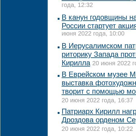
года, 12:32
В канун годовщины н
России стартует акци
июня 2022 года, 10:00
В Иерусалимском пат
риторику Запада прот
Кирилла
20 июня 2022 г
В Еврейском музее М
выставка фотохудожн
творит с помощью мо
20 июня 2022 года, 16:37
Патриарх Кирилл наг
Дроздова орденом Се
20 июня 2022 года, 10:22