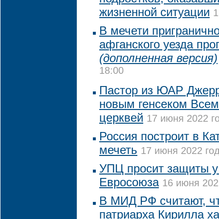
жизненной ситуации
1
В мечети приграничн
афганского уезда про
(дополненная версия)
18:00
Пастор из ЮАР Джерр
новым генсеком Всем
церквей
17 июня 2022 го
Россия построит в Ка
мечеть
17 июня 2022 год
УПЦ просит защиты у
Евросоюза
16 июня 202
В МИД РФ считают, чт
патриарха Кирилла х