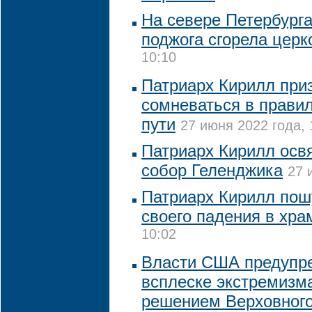
На севере Петербурга
поджога сгорела церк
10:10
Патриарх Кирилл при
сомневаться в правил
пути
27 июня 2022 года, 
Патриарх Кирилл осв
собор Геленджика
27 
Патриарх Кирилл пош
своего падения в хра
10:02
Власти США предупр
всплеске экстремизма
решением Верховного