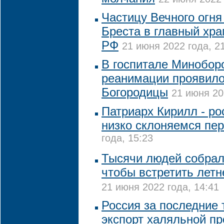
Частицу Вечного огня
Бреста в главный хр
РФ
21 июня 2022 года, 2
В госпитале Минобор
реанимации проявило
Богородицы
21 июня 20
Патриарх Кирилл - р
низко склоняемся пе
года, 15:23
Тысячи людей собрал
чтобы встретить летн
21 июня 2022 года, 14:41
Россия за последние 
экспорт халяльной п