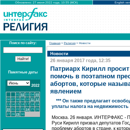
Обновлено: 27 июня 2022 года, 10:55 (МСК)
English ver
Поиск по сайту:
Главная
>
Религия
> Новости
Новости
26 января 2017 года, 12:35
Патриарх Кирилл просит
Памятные даты
помочь в поэтапном пр
абортов, которые назыв
2022
явлением
01
02
03
04
05
06
07
08
09
10
11
12
*** Он также предлагает освоб
13
14
15
16
17
18
19
уплаты налога на недвижимость
20
21
22
23
24
25
26
27
28
29
30
Москва. 26 января. ИНТЕРФАКС - П
Руси Кирилл призвал депутатов Го
проблему абортов в стране, к котор