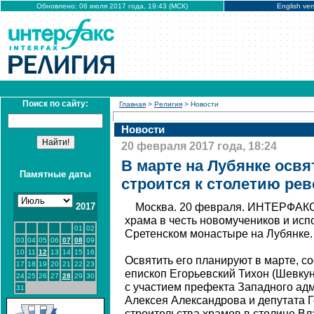
Обновлено: 06 июля 2017 года, 19:43 (МСК)
English ver
Поиск по сайту:
Главная
>
Религия
> Новости
Новости
20 февраля 2017 года, 18:24
В марте на Лубянке освя
Памятные даты
строится к столетию ре
2017
Москва. 20 февраля. ИНТЕРФАКС 
храма в честь новомучеников и исп
01
02
Сретенском монастыре на Лубянке.
03
04
05
06
07
08
09
10
11
12
13
14
15
16
Освятить его планируют в марте, с
17
18
19
20
21
22
23
епископ Егорьевский Тихон (Шевку
24
25
26
27
28
29
30
с участием префекта Западного ад
31
Алексея Александрова и депутата 
строительства храмов в столице В