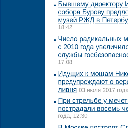
Бывшему директору И
собора Бурову предл
музей РЖД в Петербу
18:42
Число радикальных 
с 2010 года увеличило
службы госбезопасно
17:08
Идущих к мощам Нико
предупреждают о вер
ливня
03 июля 2017 года
При стрельбе у мече
пострадали восемь ч
года, 12:30
В Москве построят С