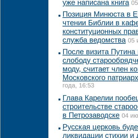
уже написана книга
05
Позиция Минюста в Е
чтении Библии в кафе
конституционных прав
служба ведомства
05 
После визита Путина
слободу старообрядч
моду, считает член к
Московского патриар
года, 16:53
Глава Карелии пооб
строительстве старо
в Петрозаводске
04 ию
Русская церковь буд
ликвидации стихии и 