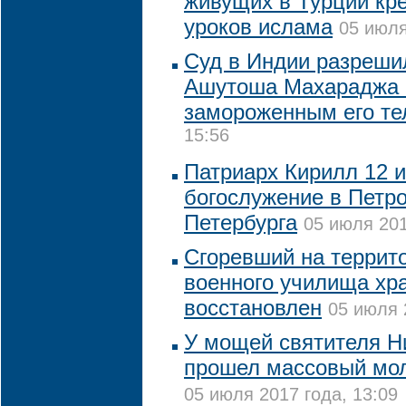
живущих в Турции кр
уроков ислама
05 июля
Суд в Индии разреши
Ашутоша Махараджа 
замороженным его те
15:56
Патриарх Кирилл 12 
богослужение в Петр
Петербурга
05 июля 201
Сгоревший на террит
военного училища хра
восстановлен
05 июля 
У мощей святителя Н
прошел массовый мо
05 июля 2017 года, 13:09