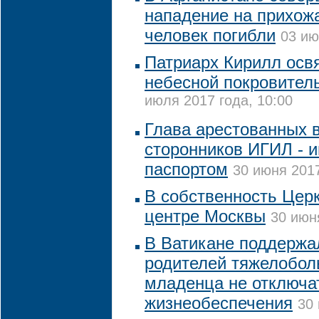
нападение на прихожа
человек погибли
03 ию
Патриарх Кирилл освя
небесной покровите
июля 2017 года, 10:00
Глава арестованных 
сторонников ИГИЛ - 
паспортом
30 июня 2017
В собственность Цер
центре Москвы
30 июн
В Ватикане поддержа
родителей тяжелобол
младенца не отключат
жизнеобеспечения
30 