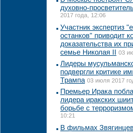
духовно-просветител
2017 года, 12:06
Участник экспертиз "
останков" приводит к
доказательства их п
семье Николая II
03 ию
Лидеры мусульманс
подвергли критике и
Трампа
03 июля 2017 го
Премьер Ирака побла
лидера иракских шии
борьбе с терроризмо
10:21
В фильмах Звягинце