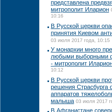
представлена предвзя
митрополит Иларион
10:16
В Русской церкви опа
принятия Киевом ант
03 июля 2017 года, 10:15
У монархии много пр
любыми выборными 
- митрополит Иларио
10:12
В Русской церкви про
решения Страсбурга 
аппаратов тяжелоболь
малыша
03 июля 2017 г
В Афганистане совер