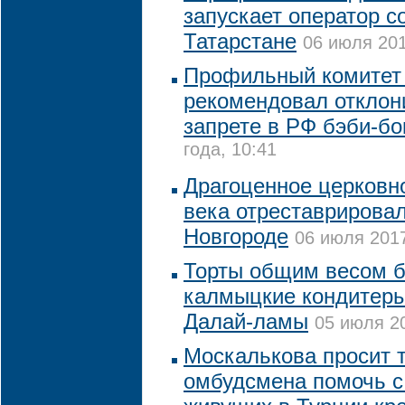
запускает оператор с
Татарстане
06 июля 201
Профильный комитет
рекомендовал отклони
запрете в РФ бэби-бо
года, 10:41
Драгоценное церковно
века отреставрирова
Новгороде
06 июля 2017
Торты общим весом бо
калмыцкие кондитеры
Далай-ламы
05 июля 20
Москалькова просит 
омбудсмена помочь 