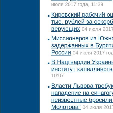
июля 2017 года, 11:29
Кировский рабочий о
тыс. рублей за оскор
верующих
04 июля 2017
Миссионеров из Южно
задержанных в Бурят
России
04 июля 2017 год
В Нацгвардии Украин
институт капелланств
10:07
Власти Львова требу
нападение на синагогу
неизвестные бросили
Молотова"
04 июля 2017