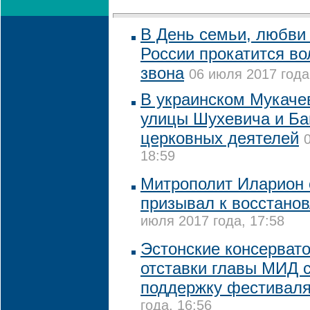
В День семьи, любви 
России прокатится во
звона
06 июля 2017 года
В украинском Мукаче
улицы Шухевича и Ба
церковных деятелей
18:59
Митрополит Иларион о
призывал к восстано
июля 2017 года, 17:58
Эстонские консерват
отставки главы МИД 
поддержку фестивал
года, 16:56