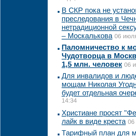
В СКР пока не устан
преследования в Чеч
нетрадиционной секс
– Москалькова
06 июля
Паломничество к м
Чудотворца в Моск
1,5 млн. человек
06 
Для инвалидов и люд
мощам Николая Угодн
будет отдельная очер
14:34
Христиане просят "Фе
лайк в виде креста
06
Тарифный план для 