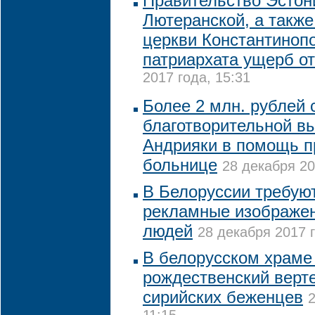
Правительство Эстон
Лютеранской, а такж
церкви Константиноп
патриархата ущерб о
2017 года, 15:31
Более 2 млн. рублей 
благотворительной в
Андрияки в помощь п
больнице
28 декабря 20
В Белоруссии требуют
рекламные изображен
людей
28 декабря 2017 г
В белорусском храме
рождественский верт
сирийских беженцев
2