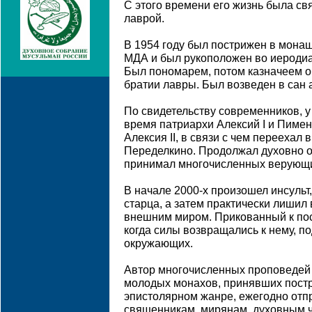
С этого времени его жизнь была св
лаврой.
В 1954 году был пострижен в монаш
МДА и был рукоположен во иеродиа
Был пономарем, потом казначеем об
братии лавры. Был возведен в сан 
По свидетельству современников, у
время патриархи Алексий I и Пиме
Алексия II, в связи с чем переехал
Переделкино. Продолжал духовно о
принимал многочисленных верующ
В начале 2000-х произошел инсульт
старца, а затем практически лишил
внешним миром. Прикованный к пос
когда силы возвращались к нему, п
окружающих.
Автор многочисленных проповедей 
молодых монахов, принявших постри
эпистолярном жанре, ежегодно отп
священникам, мирянам, духовным 