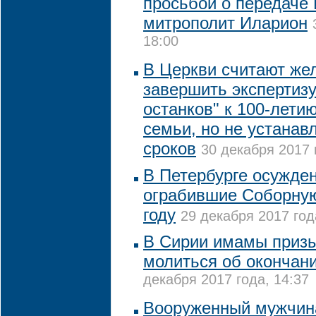
просьбой о передаче 
митрополит Иларион
18:00
В Церкви считают же
завершить экспертизу
останков" к 100-лети
семьи, но не устанав
сроков
30 декабря 2017 
В Петербурге осужде
ограбившие Соборную
году
29 декабря 2017 год
В Сирии имамы приз
молиться об окончани
декабря 2017 года, 14:37
Вооруженный мужчина