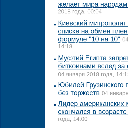
желает мира народам
2018 года, 00:04
Киевский митрополит
списке на обмен пле
формуле "10 на 10"
04
14:18
Муфтий Египта запре
биткоинами вслед за
04 января 2018 года, 14:1
Юбилей Грузинского 
без торжеств
04 января
Лидер американских
скончался в возрасте
года, 14:00