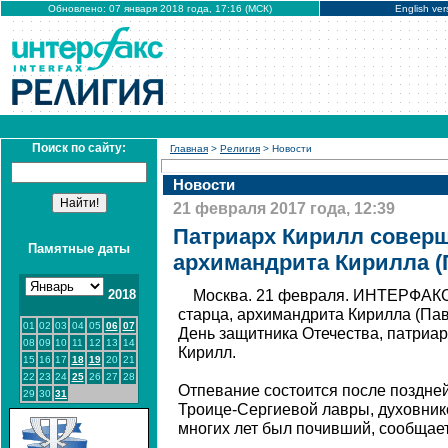
Обновлено: 07 января 2018 года, 17:16 (МСК)
English ver
Поиск по сайту:
Главная
>
Религия
> Новости
Новости
21 февраля 2017 года, 12:39
Патриарх Кирилл соверш
Памятные даты
архимандрита Кирилла (
2018
Москва. 21 февраля. ИНТЕРФАКС
старца, архимандрита Кирилла (Па
01
02
03
04
05
06
07
День защитника Отечества, патриар
08
09
10
11
12
13
14
Кирилл.
15
16
17
18
19
20
21
22
23
24
25
26
27
28
Отпевание состоится после поздней
29
30
31
Троице-Сергиевой лавры, духовник
многих лет был почивший, сообщае