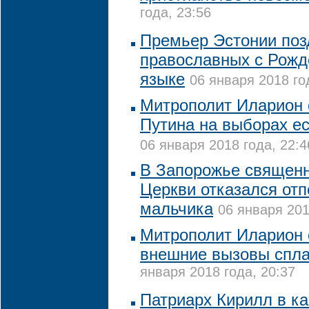
года, 23:56
Премьер Эстонии поз
православных с Рожд
языке
06 января 2018 го
Митрополит Иларион с
Путина на выборах е
06 января 2018 года, 22:4
В Запорожье священн
Церкви отказался отп
мальчика
06 января 201
Митрополит Иларион с
внешние вызовы спла
января 2018 года, 20:37
Патриарх Кирилл в к