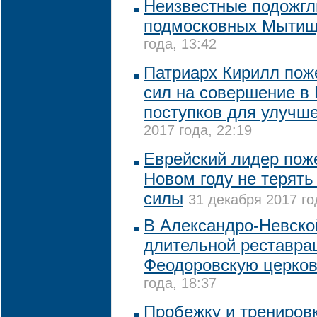
Неизвестные подожгл
подмосковных Мыти
года, 13:42
Патриарх Кирилл по
сил на совершение в 
поступков для улучш
2017 года, 22:19
Еврейский лидер пож
Новом году не терять 
силы
31 декабря 2017 го
В Александро-Невско
длительной реставра
Феодоровскую церко
года, 18:37
Пробежку и тренировк