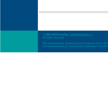
© 1991-2018 Interfax,
religion@interfax.ru
All rights reserved
Вся информация, размещенная на данном веб-сайте
воспроизведению и / или распространению в какой-