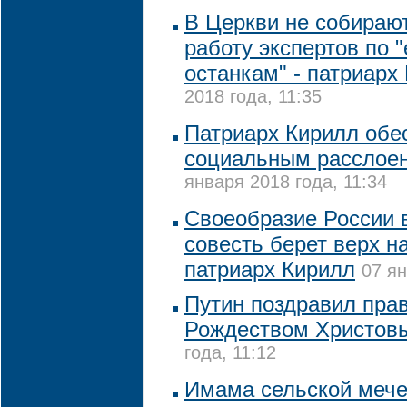
В Церкви не собирают
работу экспертов по 
останкам" - патриарх
2018 года, 11:35
Патриарх Кирилл обе
социальным расслое
января 2018 года, 11:34
Своеобразие России в
совесть берет верх н
патриарх Кирилл
07 ян
Путин поздравил пра
Рождеством Христов
года, 11:12
Имама сельской мече