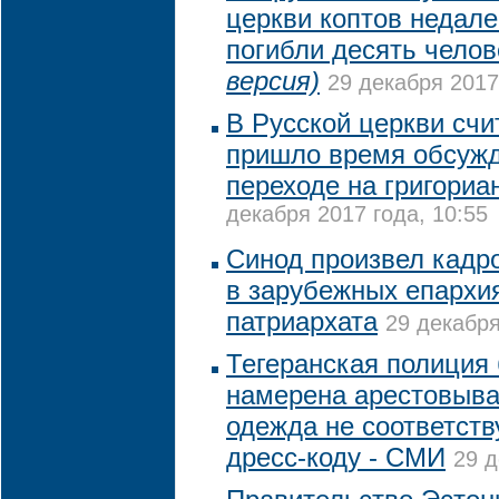
церкви коптов недале
погибли десять чело
версия)
29 декабря 2017
В Русской церкви счи
пришло время обсужд
переходе на григориа
декабря 2017 года, 10:55
Синод произвел кадр
в зарубежных епархи
патриархата
29 декабря
Тегеранская полиция
намерена арестовыва
одежда не соответст
дресс-коду - СМИ
29 д