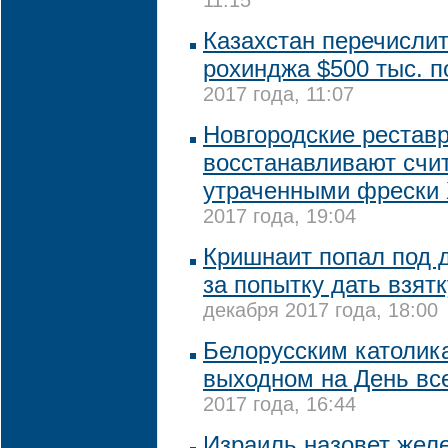
11:15
Казахстан перечисли
рохинджа $500 тыс. 
2017 года, 11:07
Новгородские рестав
восстанавливают счи
утраченными фрески 
2017 года, 19:04
Кришнаит попал под 
за попытку дать взятк
декабря 2017 года, 18:00
Белорусским католик
выходном на День вс
2017 года, 16:44
Израиль назовет жел