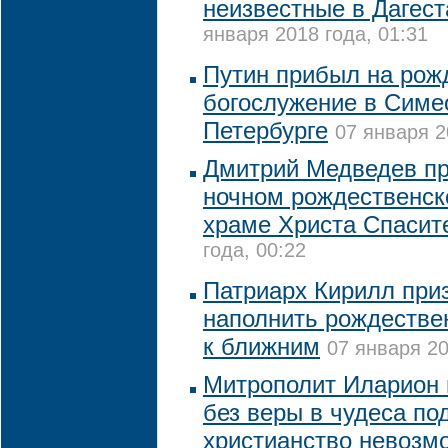
неизвестные в Дагест
января 2018 года, 01:31
Путин прибыл на рож
богослужение в Симе
Петербурге
07 января 2
Дмитрий Медведев пр
ночном рождественск
храме Христа Спасит
года, 00:22
Патриарх Кирилл при
наполнить рождестве
к ближним
07 января 20
Митрополит Иларион 
без веры в чудеса по
христианство невозм