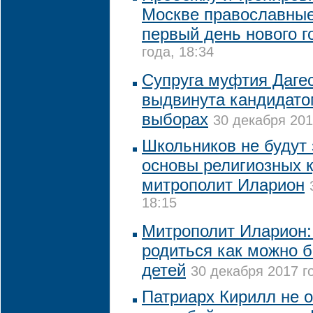
Москве православные
первый день нового г
года, 18:34
Супруга муфтия Даге
выдвинута кандидато
выборах
30 декабря 201
Школьников не будут 
основы религиозных к
митрополит Иларион
18:15
Митрополит Иларион: 
родиться как можно 
детей
30 декабря 2017 г
Патриарх Кирилл не 