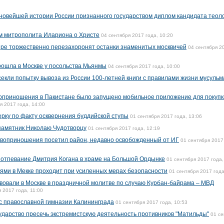
 новейшей истории России признанного государством диплом кандидата теол
ьм митрополита Илариона о Христе
04 сентября 2017 года, 10:20
ре торжественно перезахоронят останки знаменитых москвичей
04 сентября 2
рошла в Москве у посольства Мьянмы
04 сентября 2017 года, 10:00
екли попытку вывоза из России 100-летней книги с правилами жизни мусульм
оприношения в Пакистане было запущено мобильное приложение для покупк
я 2017 года, 14:00
рку по факту осквернения буддийской ступы
01 сентября 2017 года, 13:06
памятник Николаю Чудотворцу
01 сентября 2017 года, 12:19
твоприношения посетил район, недавно освобожденный от ИГ
01 сентября 2017
отпевание Дмитрия Когана в храме на Большой Ордынке
01 сентября 2017 года,
ями в Мекке проходит при усиленных мерах безопасности
01 сентября 2017 года
твовали в Москве в праздничной молитве по случаю Курбан-байрама – МВД
 2017 года, 11:00
с православной гимназии Калининграда
01 сентября 2017 года, 10:53
ударство пресечь экстремистскую деятельность противников "Матильды"
01 се