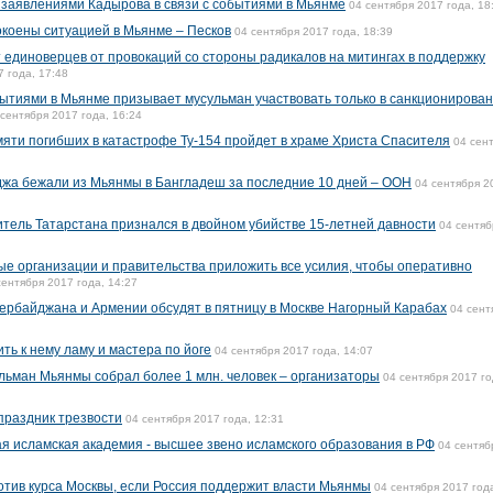
 заявлениями Кадырова в связи с событиями в Мьянме
04 сентября 2017 года, 18
коены ситуацией в Мьянме – Песков
04 сентября 2017 года, 18:39
единоверцев от провокаций со стороны радикалов на митингах в поддержку
7 года, 17:48
бытиями в Мьянме призывает мусульман участвовать только в санкционирова
 сентября 2017 года, 16:24
яти погибших в катастрофе Ту-154 пройдет в храме Христа Спасителя
04 сен
джа бежали из Мьянмы в Бангладеш за последние 10 дней – ООН
04 сентября 2
тель Татарстана признался в двойном убийстве 15-летней давности
04 сентяб
 организации и правительства приложить все усилия, чтобы оперативно
сентября 2017 года, 14:27
ербайджана и Армении обсудят в пятницу в Москве Нагорный Карабах
04 сент
ть к нему ламу и мастера по йоге
04 сентября 2017 года, 14:07
ульман Мьянмы собрал более 1 млн. человек – организаторы
04 сентября 2017 го
праздник трезвости
04 сентября 2017 года, 12:31
ая исламская академия - высшее звено исламского образования в РФ
04 сентяб
ротив курса Москвы, если Россия поддержит власти Мьянмы
04 сентября 2017 год