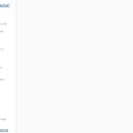
волов"
10:08
да,
017
17
да,
года,
ности