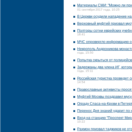
Материалы СМИ: "Можно ли прин
01 сентября 2017 года, 10:25
В Церкви осудили нападение на
Верховный муфтий призвал мус
Полторы сотни еврейских учебн
18:41
МЧС опровергло информацию о в
Некрополь Андроникова монаст
года, 15:50
Попытка скрыться от полицейск
Задержаны два члена ИГ, котор
года, 15:11
Российская туристка проведет 
14:54
Православные активисты просят
Муфтий Москвы поздравил мусу
Ограду Спаса-на-Крови в Петерб
Перенос Дня знаний ударит по 
Вход на станцию "Проспект Мир
10:22
Рахмон призвал таджиков не отс