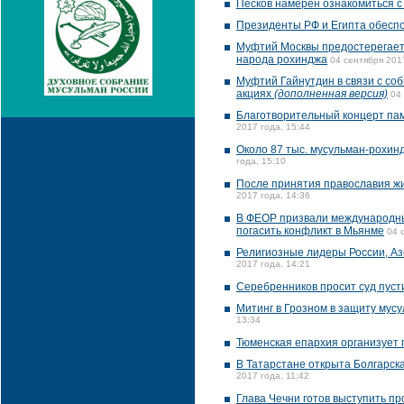
Песков намерен ознакомиться с
Президенты РФ и Египта обеспо
Муфтий Москвы предостерегает 
народа рохинджа
04 сентября 201
Муфтий Гайнутдин в связи с со
акциях
(дополненная версия)
04
Благотворительный концерт пам
2017 года, 15:44
Около 87 тыс. мусульман-рохин
года, 15:10
После принятия православия жи
2017 года, 14:36
В ФЕОР призвали международные
погасить конфликт в Мьянме
04 
Религиозные лидеры России, Аз
2017 года, 14:21
Серебренников просит суд пусти
Митинг в Грозном в защиту мус
13:34
Тюменская епархия организует 
В Татарстане открыта Болгарск
2017 года, 11:42
Глава Чечни готов выступить п