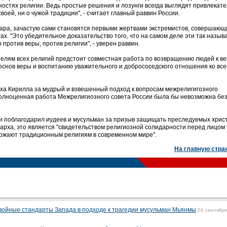
стях религии. Ведь простые решения и лозунги всегда выглядят привлекате
 своей, ни о чужой традиции", - считает главный раввин России.
ара, зачастую сами становятся первыми жертвами экстремистов, совершающ
гах. "Это убедительное доказательство того, что на самом деле эти так назы
 против веры, против религии", - уверен раввин.
ителям всех религий предстоит совместная работа по возвращению людей к в
снов веры и воспитанию уважительного и добрососедского отношения ко вс
ха Кирилла за мудрый и взвешенный подход к вопросам межрелигигозного
полноценная работа Межрелигиозного совета России была бы невозможна бе
и поблагодарил иудеев и мусульман за призыв защищать преследуемых хрис
арха, это является "свидетельством религиозной солидарности перед лицом 
рожают традиционным религиям в современном мире".
На главную стра
войные стандарты Запада в подходе к трагедии мусульман Мьянмы
04 сентябр