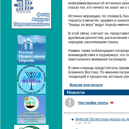
информированных об истинных ценно
глазах тех, кто ничего не знает ни о
Истинно верующие, по словам Б.Лаз
теракты в мечетях, церквях и синаго
"борцы за веру" ведут борьбу именно
В этой связи, считает он, представ
духовным ценностям, разъяснению о
народам, населяющим страну.
Раввин также поблагодарил патриар
взаимодействия и подчеркнул, что 
пристального внимания патриарха.
В свою очередь предстоятель Церкв
Ближнего Востока. По мнению патри
тенденций и процессов, которые уг
Версия для печати
Новости
Настройка ленты
Муфтий Татарстана указал на д
года, 18:49