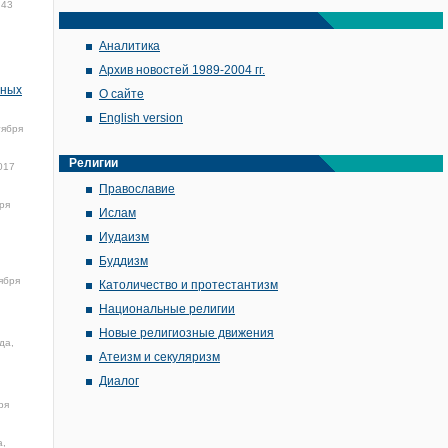
:43
Аналитика
Архив новостей 1989-2004 гг.
нных
О сайте
English version
тября
Религии
017
Православие
ря
Ислам
Иудаизм
Буддизм
ября
Католичество и протестантизм
Национальные религии
Новые религиозные движения
да,
Атеизм и секуляризм
Диалог
ря
а,