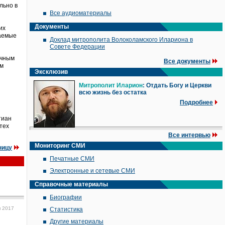
льно в
Все аудиоматериалы
Документы
их
ваемые
Доклад митрополита Волоколамского Илариона в
Совете Федерации
ечным
Все документы
ем
Эксклюзив
Митрополит Иларион
: Отдать Богу и Церкви
всю жизнь без остатка
з
Подробнее
тиан
тех
Все интервью
Мониторинг СМИ
ницу
Печатные СМИ
Электронные и сетевые СМИ
Справочные материалы
Биографии
я 2017
Статистика
Другие материалы