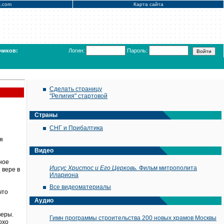
x.com
Карта сайта
чиков:
Логин:
Пароль:
Сделать страницу
"Религия" стартовой
Страны
СНГ и Прибалтика
я
Видео
ное
Иисус Христос и Его Церковь.
Фильм митрополита
 вере в
Илариона
Все видеоматериалы
что
Аудио
веры.
Гимн программы строительства 200 новых храмов Москвы
охо