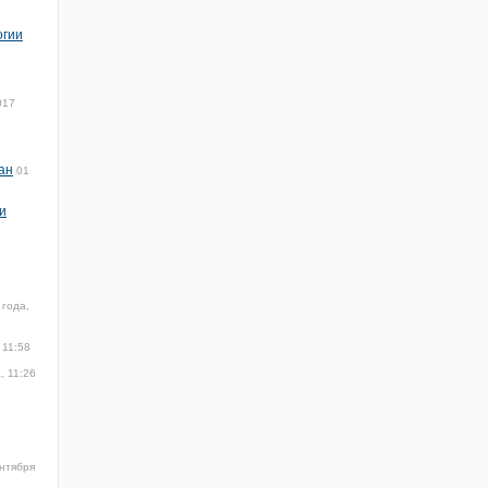
огии
017
ан
01
и
 года,
 11:58
, 11:26
нтября