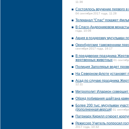
11:36
Состоялось вручение первого в
04 сентября 2017 года, 11:28
Телеканал "Спас" покажет фил
В Спасо-Андрониковом монасты
года, 10:06
Акция в поддержку мусульман п
Оренбургские таможенники прес
сентября 2017 года, 16:17
В преддверии праздника Жертв
жертвенных животных
01 сентябр
Полиция Заполярья ведет прове
На Северном флоте установят 
Асад по случаю праздника Жер
12:11
Митрополит Иларион совершит 
Обряд побивания шайтана камн
Более 200 тыс. мусульман учас
(дополненная версия)
01 сентября
Патриарх Кирилл откроет корпу
Режиссер Учитель попросил гос
2017 года, 10:32