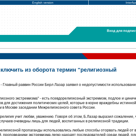
English version
Interfa
Вход для подпис
сключить из оборота термин "религиозный
- Главный раввин России Берл Лазар заявил о недопустимости использовани
игиозного экстремизма" - есть псевдорелигиозный экстремизм, подлое и цинич
в для достижения политических целей, которые в корне враждебны истинной
м в Москве заседании Межрелигиозного совета России.
религия учит любви, уважению. Говоря об этом, Б.Лазар выразил сожаление, 
случаев очевидны лишь для людей, воспитанных в религиозной традиции.
ирелигиозной пропаганды использовались любые способы оторвать людей от 
, проповедники экстремизма легко находят последователей среди людей, пл