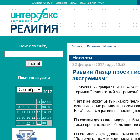
Обновлено: 04 сентября 2017 года, 18:49 (МСК)
Поиск по сайту:
Главная
>
Религия
> Новости
Новости
22 февраля 2017 года, 10:53
Раввин Лазар просит и
Памятные даты
экстремизм"
Москва. 22 февраля. ИНТЕРФАКС 
2017
термина "религиозный экстремизм".
"Нет и не может быть никакого "рел
01
02
03
использование религиозных символо
04
05
06
07
08
09
10
Бога", - заявил раввин на прошедше
11
12
13
14
15
16
17
18
19
20
21
22
23
24
По словам духовного лидера, любая 
25
26
27
28
29
30
такие простые вещи в большинстве 
По его мнению, за долгие годы ант
"Пользуясь таким положением вещей