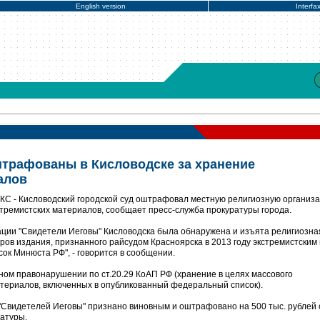
English version
Interfa
трафованы в Кисловодске за хранение
алов
КС - Кисловодский городской суд оштрафовал местную религиозную организ
стремистских материалов, сообщает пресс-служба прокуратуры города.
ции "Свидетели Иеговы" Кисловодска была обнаружена и изъята религиозна
яров издания, признанного райсудом Красноярска в 2013 году экстремистским 
ок Минюста РФ", - говорится в сообщении.
ом правонарушении по ст.20.29 КоАП РФ (хранение в целях массового
териалов, включенных в опубликованный федеральный список).
Свидетелей Иеговы" признано виновным и оштрафовано на 500 тыс. рублей 
атуры.