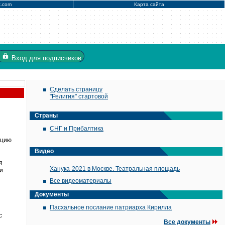
x.com
Карта сайта
Вход
для подписчиков
Сделать страницу
"Религия" стартовой
Страны
СНГ и Прибалтика
ацию
Видео
я
Ханука-2021 в Москве. Театральная площадь
и
Все видеоматериалы
Документы
Пасхальное послание патриарха Кирилла
с
Все документы