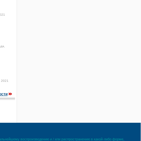
021
ода,
 2021
ости
дальнейшему воспроизведению и / или распространению в какой-либо форме,