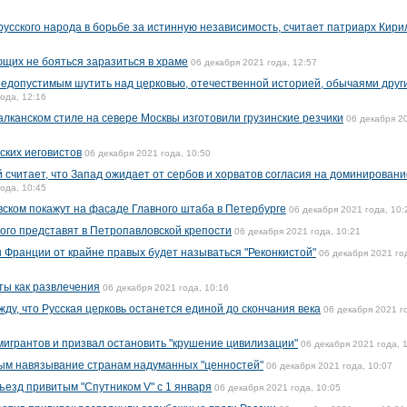
русского народа в борьбе за истинную независимость, считает патриарх Кири
щих не бояться заразиться в храме
06 декабря 2021 года, 12:57
едопустимым шутить над церковью, отечественной историей, обычаями друг
ода, 12:16
алканском стиле на севере Москвы изготовили грузинские резчики
06 декабря 2
ских иеговистов
06 декабря 2021 года, 10:50
 считает, что Запад ожидает от сербов и хорватов согласия на доминировани
ода, 10:45
вском покажут на фасаде Главного штаба в Петербурге
06 декабря 2021 года, 10:
го представят в Петропавловской крепости
06 декабря 2021 года, 10:21
 Франции от крайне правых будет называться "Реконкистой"
06 декабря 2021 го
ты как развлечения
06 декабря 2021 года, 10:16
у, что Русская церковь останется единой до скончания века
06 декабря 2021 г
мигрантов и призвал остановить "крушение цивилизации"
06 декабря 2021 года, 
ым навязывание странам надуманных "ценностей"
06 декабря 2021 года, 10:07
ъезд привитым "Спутником V" с 1 января
06 декабря 2021 года, 10:05