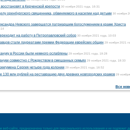
 восстановят в Керченской крепости
30 ноября 2021 года, 16:31
елу оренбургского священника, обвиняемого в насилии над детьми
30 ноября 2
лександра Невского завершатся патриаршим богослужением в храме Христа
:14
реходит на работу в Петропавловский собор
30 ноября 2021 года, 10:03
равцов стали лауреатами премии Федерации еврейских общин
29 ноября 2021 г
ануку в России были немного ослаблены
29 ноября 2021 года, 19:28
ануки совместно с Рождеством в смешанных семьях
29 ноября 2021 года, 18:33
хиигумена Сергия четыре года колонии
29 ноября 2021 года, 16:52
 130 млн рублей на реставрацию двух древних новгородских храмов
29 ноября
Все нов
 веб-сайте, предназначена только для персонального использования и не подлежит 