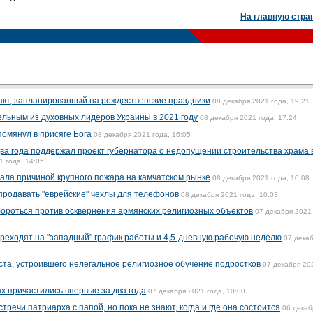
На главную стра
кт, запланированный на рождественские праздники
08 декабря 2021 года, 19:21
льным из духовных лидеров Украины в 2021 году
08 декабря 2021 года, 17:24
омянул в присяге Бога
08 декабря 2021 года, 16:05
ва года поддержал проект губернатора о недопущении строительства храма 
1 года, 14:05
тала причиной крупного пожара на камчатском рынке
08 декабря 2021 года, 10:08
 продавать "еврейские" чехлы для телефонов
08 декабря 2021 года, 10:03
ороться против осквернения армянских религиозных объектов
07 декабря 2021
реходят на "западный" график работы и 4,5-дневную рабочую неделю
07 дека
ста, устроившего нелегальное религиозное обучение подростков
07 декабря 20
 причастились впервые за два года
07 декабря 2021 года, 10:00
речи патриарха с папой, но пока не знают, когда и где она состоится
06 декаб