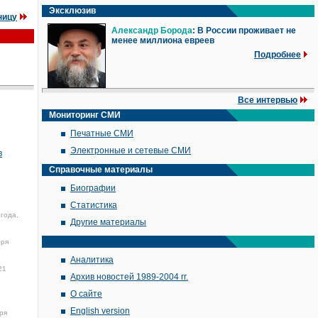
Эксклюзив
ницу
Александр Борода
: В России проживает не
менее миллиона евреев
Подробнее
Все интервью
Мониторинг СМИ
Печатные СМИ
Электронные и сетевые СМИ
в
Справочные материалы
Биографии
Статистика
 года,
Другие материалы
бря
Аналитика
21
Архив новостей 1989-2004 гг.
О сайте
English version
ря