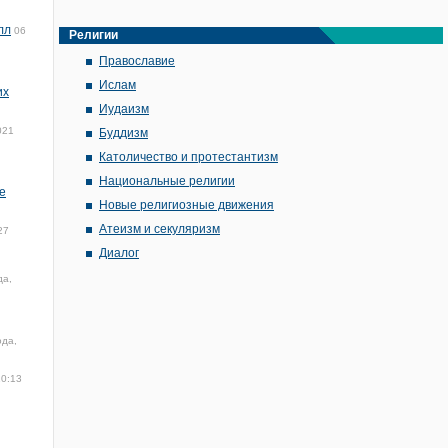
лл
06
Религии
Православие
Ислам
их
Иудаизм
021
Буддизм
Католичество и протестантизм
Национальные религии
е
Новые религиозные движения
Атеизм и секуляризм
27
Диалог
да,
ода,
10:13