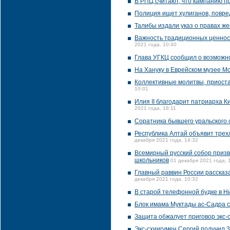
В РПЦ считают, что кампанию п
Полиция ищет хулиганов, повр
Талибы издали указ о правах ж
Важность традиционных ценност
2021 года, 10:40
Глава УГКЦ сообщил о возможно
На Хануку в Еврейском музее М
Коллективные молитвы, приоста
10:01
Илия II благодарит патриарха 
2021 года, 18:11
Соратника бывшего уральского 
Республика Алтай объявит трех
декабря 2021 года, 14:32
Всемирный русский собор призв
школьников
01 декабря 2021 года, 
Главный раввин России рассказа
декабря 2021 года, 10:32
В старой телефонной будке в Н
Блок имама Муктады ас-Садра с
Защита обжалует приговор экс-
Экс-схиигумен Сергий получил 3