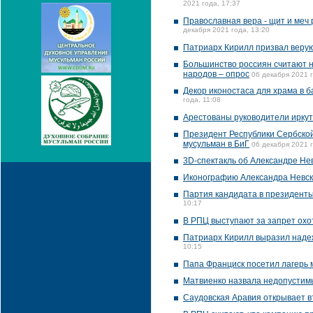
2021 года, 17:37
Православная вера - щит и меч 
декабря 2021 года, 13:20
Патриарх Кирилл призвал верую
Большинство россиян считают н
народов – опрос
06 декабря 2021 г
Декор иконостаса для храма в б
года, 11:08
Арестованы руководители иркут
Президент Республики Сербской
мусульман в БиГ
06 декабря 2021 г
3D-спектакль об Александре Не
Иконографию Александра Невско
Партия кандидата в президенты
10:17
В РПЦ выступают за запрет охо
Патриарх Кирилл выразил надежд
10:15
Папа Франциск посетил лагерь 
Матвиенко назвала недопустим
Саудовская Аравия открывает в