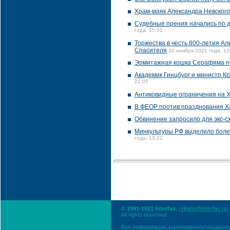
Храм-маяк Александра Невского
Судебные прения начались по д
года, 15:31
Торжества в честь 800-летия А
Спасителя
30 ноября 2021 года, 13
Эрмитажная кошка Серафима пе
Академик Гинцбург и министр К
21:05
Антиковидные ограничения на Х
В ФЕОР против празднования Х
Обвинение запросило для экс-с
Минкультуры РФ выделило более
года, 13:22
© 1991-2021 Interfax,
religion@interfax.ru
All rights reserved
Вся информация, размещенная на данном