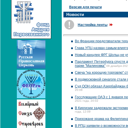
Версия для печати
Новости
Настройка ленты
Во Франции предотвратили тера
Глава УПЦ назван самым влияте
Новый канцлер ФРГ Шольц не уп
Парламент Петербурга спустя д
парке "Малиновка"
08 декабря 202
Свеча "на хорошую торговлю" с
В подмосковной синагоге стали
Суд ООН обязал Азербайджан б
20:08
Госслужащие ОАЭ с 1 января пе
2021 года, 20:02
В Киргизии задержали экстреми
года, 12:09
Прихожане храма на Филиппинах
В РПЦ заявили о возможности вст