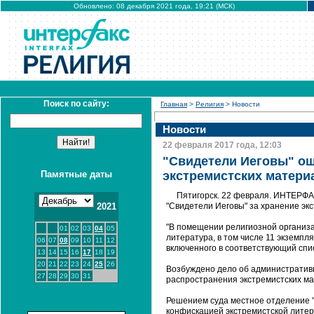
Обновлено: 08 декабря 2021 года, 19:21 (МСК)
Поиск по сайту:
Главная
>
Религия
> Новости
Новости
22 февраля 2017 года, 12:03
"Свидетели Иеговы" ош
Памятные даты
экстремистских матери
Пятигорск. 22 февраля. ИНТЕРФА
2021
"Свидетели Иеговы" за хранение эк
"В помещении религиозной организа
01
02
03
04
05
литература, в том числе 11 экземпл
06
07
08
09
10
11
12
включенного в соответствующий спис
13
14
15
16
17
18
19
20
21
22
23
24
25
26
Возбуждено дело об административн
27
28
29
30
31
распространения экстремистских ма
Решением суда местное отделение "
конфискацией экстремистской литер