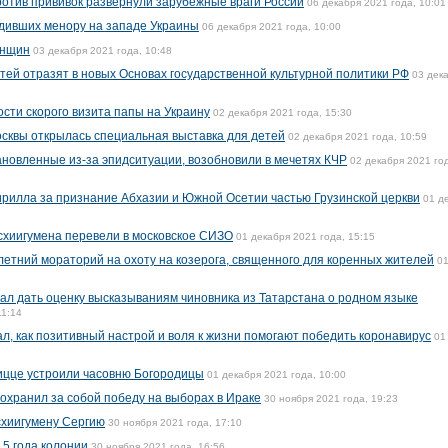
ротив прививок развернули зарубежные враги России
06 декабря 2021 года, 10:01
едивших менору на западе Украины
06 декабря 2021 года, 10:00
енщин
03 декабря 2021 года, 10:48
ей отразят в новых Основах государственной культурной политики РФ
03 дек
сти скорого визита папы на Украину
02 декабря 2021 года, 15:30
осквы открылась специальная выставка для детей
02 декабря 2021 года, 10:59
новленные из-за эпидситуации, возобновили в мечетях КЧР
02 декабря 2021 го
Кирилла за признание Абхазии и Южной Осетии частью Грузинской церкви
01 д
схиигумена перевели в московское СИЗО
01 декабря 2021 года, 15:15
летний мораторий на охоту на козерога, священного для коренных жителей
0
ал дать оценку высказываниям чиновника из Татарстана о родном языке
11:14
л, как позитивный настрой и воля к жизни помогают победить коронавирус
01
ицце устроили часовню Богородицы
01 декабря 2021 года, 10:00
охранил за собой победу на выборах в Ираке
30 ноября 2021 года, 19:23
схиигумену Сергию
30 ноября 2021 года, 17:10
,5 года колонии
30 ноября 2021 года, 16:56