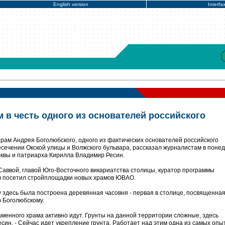
English version
Interfa
 в честь одного из основателей российского
рам Андрея Боголюбского, одного из фактических основателей российского
есечении Окской улицы и Волжского бульвара, рассказал журналистам в поне
сквы и патриарха Кирилла Владимир Ресин.
Саввой, главой Юго-Восточного викариатства столицы, куратор программы
в посетил стройплощадки новых храмов ЮВАО.
у здесь была построена деревянная часовня - первая в столице, посвященна
 Боголюбскому.
аменного храма активно идут. Грунты на данной территории сложные, здесь
Ресин. - Сейчас идет укрепление грунта. Работает над этим одна из самых оп