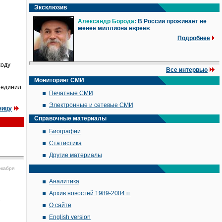
Эксклюзив
Александр Борода
: В России проживает не
менее миллиона евреев
Подробнее
ходу
Все интервью
Мониторинг СМИ
ъединил
Печатные СМИ
Электронные и сетевые СМИ
ницу
Справочные материалы
Биографии
Статистика
Другие материалы
екабря
Аналитика
Архив новостей 1989-2004 гг.
1
О сайте
English version