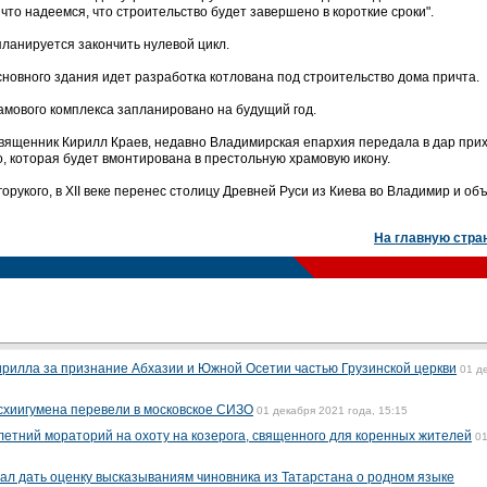
что надеемся, что строительство будет завершено в короткие сроки".
 планируется закончить нулевой цикл.
новного здания идет разработка котлована под строительство дома причта.
амового комплекса запланировано на будущий год.
священник Кирилл Краев, недавно Владимирская епархия передала в дар при
, которая будет вмонтирована в престольную храмовую икону.
рукого, в XII веке перенес столицу Древней Руси из Киева во Владимир и об
На главную стра
Кирилла за признание Абхазии и Южной Осетии частью Грузинской церкви
01 д
схиигумена перевели в московское СИЗО
01 декабря 2021 года, 15:15
летний мораторий на охоту на козерога, священного для коренных жителей
0
ал дать оценку высказываниям чиновника из Татарстана о родном языке