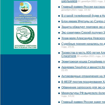
школьников
01 декабря 2021 года, 
Главный раввин России рассказа
декабря 2021 года, 10:32
В старой телефонной будке в Н
Блок имама Муктады ас-Садра с
Защита обжалует приговор экс-
Экс-схиигумен Сергий получил 3
Храм-маяк Александра Невского
Судебные прения начались по д
года, 15:31
Торжества в честь 800-летия А
Спасителя
30 ноября 2021 года, 13
Эрмитажная кошка Серафима пе
Академик Гинцбург и министр К
21:05
Антиковидные ограничения на Х
В ФЕОР против празднования Х
Обвинение запросило для экс-с
Минкультуры РФ выделило более
года, 13:22
Главный раввин России зажег п