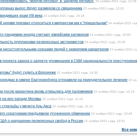
переименовать "черную пятницу" в "щедрую пятницу"
25 ноября 2021 года, 12:29
липпинах вырос фрукт размером со священника
25 ноября 2021 года, 12:01
редивших храм VIII века
24 ноября 2021 года, 16:18
 церкви призвал относиться к мигрантам как к "пришельцам"
24 ноября 2021 год
что пандемию иногда считают еврейским заговором
24 ноября 2021 года, 10:00
льность группировки религиозных экстремистов
23 ноября 2021 года, 15:50
и несостоятельными союзами людей с некрепким характером
23 ноября 2021 го
 проекта закона о запрете упоминания в СМИ национальности преступников
говы" будут судить в Воронеже
22 ноября 2021 года, 18:30
порядках в сквере Екатеринбурга отправили на принудительное лечение
22 но
и после карантина вновь открылись для паломников
22 ноября 2021 года, 12:15
я на юго-западе Москвы
22 ноября 2021 года, 11:19
е стрельбы у мечети Аль-Акса
22 ноября 2021 года, 11:12
его соратникам предъявили уточненное обвинение
22 ноября 2021 года, 10:49
США о нарушении религиозных свобод в России
22 ноября 2021 года, 10:31
Все нов