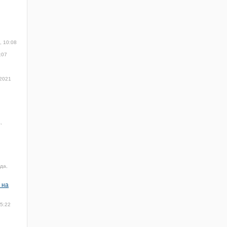
, 10:08
:07
 2021
,
да,
 на
15:22