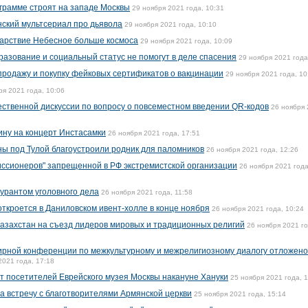
ограмме строят на западе Москвы
29 ноября 2021 года, 10:31
нский мультсериал про дьявола
29 ноября 2021 года, 10:10
Царствие Небесное больше космоса
29 ноября 2021 года, 10:09
разование и социальный статус не помогут в деле спасения
29 ноября 2021 года
продажу и покупку фейковых сертификатов о вакцинации
29 ноября 2021 года, 10
ря 2021 года, 10:06
ственной дискуссии по вопросу о повсеместном введении QR-кодов
26 ноября
ину на концерт Инстасамки
26 ноября 2021 года, 17:51
ы под Тулой благоустроили родник для паломников
26 ноября 2021 года, 12:26
иссионеров" запрещенной в РФ экстремистской организации
26 ноября 2021 года
гурантом уголовного дела
26 ноября 2021 года, 11:58
откроется в Даниловском ивент-холле в конце ноября
26 ноября 2021 года, 10:24
азахстан на съезд лидеров мировых и традиционных религий
26 ноября 2021 го
ирной конференции по межкультурному и межрелигиозному диалогу отложено
2021 года, 17:18
ут посетителей Еврейского музея Москвы накануне Хануки
25 ноября 2021 года, 
 на встречу с благотворителями Армянской церкви
25 ноября 2021 года, 15:14