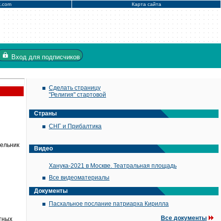
x.com
Карта сайта
Вход
для подписчиков
Сделать страницу
"Религия" стартовой
Страны
СНГ и Прибалтика
дельник
Видео
Ханука-2021 в Москве. Театральная площадь
Все видеоматериалы
я
Документы
Пасхальное послание патриарха Кирилла
Все документы
ытных