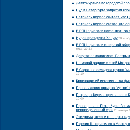
Девять храмов по городской пр
Суд в Петербурге запретил япо
Патриарх Кирилл считает, что 
Патриарх Кирилл сказал, что об
В РПЦ призвали наказывать за 
Иудеи празднуют Хануку
29 нояб
В РПЦ призвали к широкой обще
года, 20:23
Депутат пожаловалась Бастрык
На малой родине святой Матрон
В Саратове осуждена группа "м
12:10
Красноярский иеговист стал фи
Православная ярмарка "Артос" 
Патриарх Кирилл приглашен в К
10:00
Проведение в Петербурге Всем
неопределенный срок
25 ноября 
Экскурсии, квест и концерты жд
Гарегин II отправился в Москву