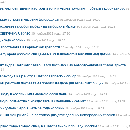
11:14
л, как позитивный настрой и воля к жизни помогают победить коронавирус
01
ицце устроили часовню Богородицы
01 декабря 2021 года, 10:00
охранил за собой победу на выборах в Ираке
30 ноября 2021 года, 19:23
схиигумену Сергию
30 ноября 2021 года, 17:10
,5 года колонии
30 ноября 2021 года, 16:56
 восстановят в Керченской крепости
30 ноября 2021 года, 16:31
елу оренбургского священника, обвиняемого в насилии над детьми
30 ноября 2
лександра Невского завершатся патриаршим богослужением в храме Христа
:14
реходит на работу в Петропавловский собор
30 ноября 2021 года, 10:03
равцов стали лауреатами премии Федерации еврейских общин
29 ноября 2021 г
ануку в России были немного ослаблены
29 ноября 2021 года, 19:28
ануки совместно с Рождеством в смешанных семьях
29 ноября 2021 года, 18:33
хиигумена Сергия четыре года колонии
29 ноября 2021 года, 16:52
 130 млн рублей на реставрацию двух древних новгородских храмов
29 ноября
ервую ханукальную свечу на Театральной площади Москвы
29 ноября 2021 года, 