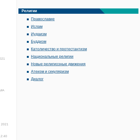
Религии
Православие
Ислам
Иудаизм
Буддизм
Католичество и протестантизм
Национальные религии
021
Новые религиозные движения
Атеизм и секуляризм
Диалог
ода,
 2021
12:40