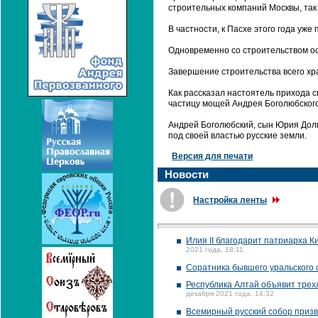
строительных компаний Москвы, так 
В частности, к Пасхе этого года уже
Одновременно со строительством ос
Завершение строительства всего хр
Как рассказал настоятель прихода 
частицу мощей Андрея Боголюбского
Андрей Боголюбский, сын Юрия Долго
под своей властью русские земли.
Версия для печати
Новости
Настройка ленты
Илия II благодарит патриарха 
2021 года, 18:11
Соратника бывшего уральского 
Республика Алтай объявит трех
декабря 2021 года, 14:32
Всемирный русский собор призв