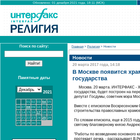
Обновлено: 01 декабря 2021 года, 18:11 (МСК)
Поиск по сайту:
Главная
>
Религия
> Новости
Новости
20 марта 2017 года, 14:18
В Москве появится храм
Памятные даты
государства
Москва. 20 марта. ИНТЕРФАКС - Х
2021
государства, будет построен на пер
депутат Госдумы, советник мэра Мо
01
02
03
04
05
Вместе с епископом Воскресенским 
06
07
08
09
10
11
12
строительства православных храмо
13
14
15
16
17
18
19
20
21
22
23
24
25
26
По словам епископа, еще в 2015 год
27
28
29
30
31
святому благоверному князю Андрею
"Работы по возведению основного к
протекает речка, - рассказывает В.