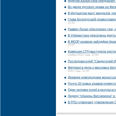
Муфтий Казахстана предлагает 
Во дворе русского храма на Фи
В Ингушетии ищут вандалов, пов
Глава Белорусской православной
14:43
Раввин Лазар обеспокоен тем, 
В Узбекистане пресечена деяте
В ФЕОР назвали чайлдфри-брак
10:07
Комиссия СПЧ выступила против
ноября 2021 года, 10:00
Последователей "Свидетелей Ие
Фигуранта дела о массовых бес
2021 года, 12:32
Древние новгородские монастыр
Почти 20 новых храмов появятс
Один человек погиб в результат
Лидеру "общины Виссариона" и 
В РПЦ отвергают утверждения 