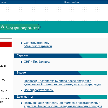
x.com
Карта сайта
Вход
для подписчиков
Сделать страницу
"Религия" стартовой
Страны
СНГ и Прибалтика
ду в
Видео
С 22
Проповедь патриарха Кирилла после литургии с
делегацией Архиепископии приходов русской традиции
Все видеоматериалы
ельно.
Документы
 года в
тки
Патриаршая и синодальная грамота о восстановлении
единства Архиепископии западноевропейских приходов