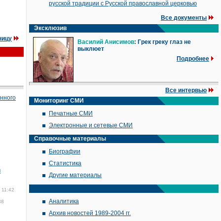
русской традиции с Русской православной церковью
Все документы
Эксклюзив
ницу
Василий Анисимов
: Грек греку глаз не
выклюет
Подробнее
Все интервью
енного
Мониторинг СМИ
Печатные СМИ
Электронные и сетевые СМИ
Справочные материалы
Биографии
Статистика
м
Другие материалы
 11:42
Аналитика
38
Архив новостей 1989-2004 гг.