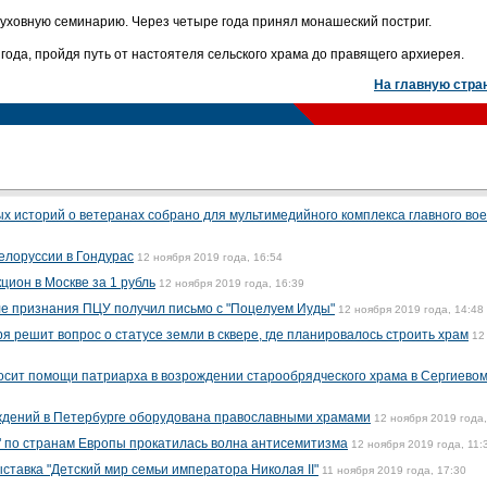
духовную семинарию. Через четыре года принял монашеский постриг.
года, пройдя путь от настоятеля сельского храма до правящего архиерея.
На главную стра
ых историй о ветеранах собрано для мультимедийного комплекса главного во
елоруссии в Гондурас
12 ноября 2019 года, 16:54
цион в Москве за 1 рубль
12 ноября 2019 года, 16:39
ле признания ПЦУ получил письмо с "Поцелуем Иуды"
12 ноября 2019 года, 14:48
я решит вопрос о статусе земли в сквере, где планировалось строить храм
12
осит помощи патриарха в возрождении старообрядческого храма в Сергиево
еждений в Петербурге оборудована православными храмами
12 ноября 2019 года,
" по странам Европы прокатилась волна антисемитизма
12 ноября 2019 года, 11:
ставка "Детский мир семьи императора Николая II"
11 ноября 2019 года, 17:30