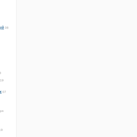
туй
08
8
019
ж
07
бря
19