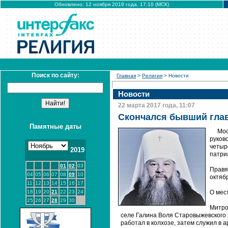
Обновлено: 12 ноября 2019 года, 17:10 (МСК)
Поиск по сайту:
Главная
>
Религия
> Новости
Новости
22 марта 2017 года, 11:07
Скончался бывший гла
Памятные даты
Мос
руков
четыр
2019
патри
01
02
03
Правя
04
05
06
07
08
09
10
октяб
11
12
13
14
15
16
17
18
19
20
21
22
23
24
О мес
25
26
27
28
29
30
Митро
селе Галина Воля Старовыжевского 
работал в колхозе, затем служил в 