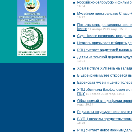
Российско-белорусский фильм о 
16:54
Музейное пространство Спасо-А
16:22
Пять человек доставлены в пол
Киеве
11 ноября 2019 года, 15:33
Суд в Киеве разрешил продолж
Церковь призывает отбирать де
РПЦ считает родителей виновн
Детям из томской деревни будут
13:01
Храм в стиле XVII века на запа
В Еврейском музее откроется в
Еврейский музей и центр толер
УПЦ обвинила Варфоломея в стр
ПЦУ
11 ноября 2019 года, 11:18
Обвиняемый в педофилии оренбу
года, 20:14
Радикалы штурмуют кинотеатр в
В УПЦ назвали предательством
18:25
РПЦ считает невозможным даль