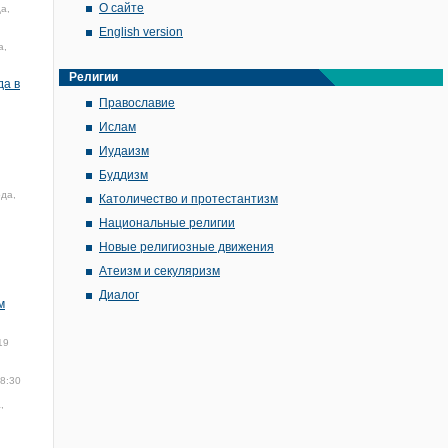
О сайте
а,
English version
а,
Религии
да в
Православие
Ислам
Иудаизм
Буддизм
ода,
Католичество и протестантизм
Национальные религии
Новые религиозные движения
Атеизм и секуляризм
Диалог
м
19
18:30
,