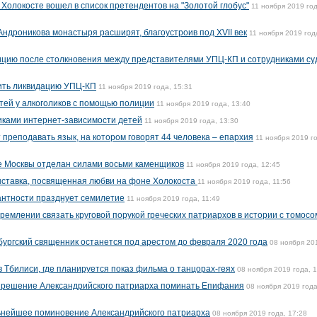
Холокосте вошел в список претендентов на "Золотой глобус"
11 ноября 2019 год
ндроникова монастыря расширят, благоустроив под XVII век
11 ноября 2019 год
ицию после столкновения между представителями УПЦ-КП и сотрудниками су
ить ликвидацию УПЦ-КП
11 ноября 2019 года, 15:31
тей у алкоголиков с помощью полиции
11 ноября 2019 года, 13:40
иками интернет-зависимости детей
11 ноября 2019 года, 13:30
 преподавать язык, на котором говорят 44 человека – епархия
11 ноября 2019 г
де Москвы отделан силами восьми каменщиков
11 ноября 2019 года, 12:45
ыставка, посвященная любви на фоне Холокоста
11 ноября 2019 года, 11:56
антности празднует семилетие
11 ноября 2019 года, 11:49
емлении связать круговой порукой греческих патриархов в истории с томосо
ргский священник останется под арестом до февраля 2020 года
08 ноября 20
 Тбилиси, где планируется показ фильма о танцорах-геях
08 ноября 2019 года, 
 решение Александрийского патриарха поминать Епифания
08 ноября 2019 года
нейшее поминовение Александрийского патриарха
08 ноября 2019 года, 17:28