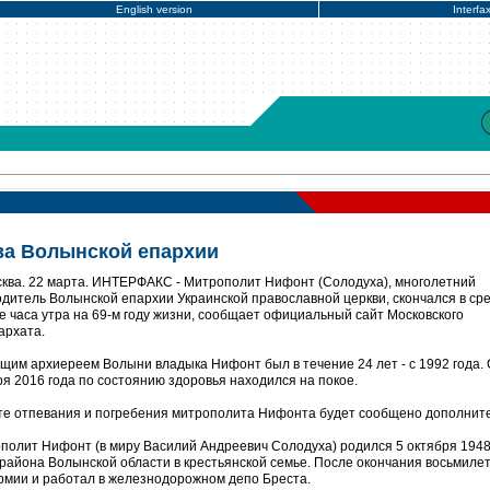
English version
Interfa
ва Волынской епархии
ква. 22 марта. ИНТЕРФАКС - Митрополит Нифонт (Солодуха), многолетний
одитель Волынской епархии Украинской православной церкви, скончался в сре
е часа утра на 69-м году жизни, сообщает официальный сайт Московского
архата.
щим архиереем Волыни владыка Нифонт был в течение 24 лет - с 1992 года. 
ря 2016 года по состоянию здоровья находился на покое.
те отпевания и погребения митрополита Нифонта будет сообщено дополнит
полит Нифонт (в миру Василий Андреевич Солодуха) родился 5 октября 1948
района Волынской области в крестьянской семье. После окончания восьмиле
армии и работал в железнодорожном депо Бреста.