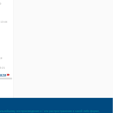
0
 13:44
19
3:21
ости
дальнейшему воспроизведению и / или распространению в какой-либо форме,