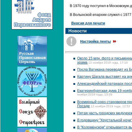
В 1970 году поступил в Московскую 
В Волынской епархии служил с 1977 
Версия для печати
Новости
Настройка ленты
Около 15 млн. фото и письменн
храма
12 ноября 2019 года, 17:10
Посла Ватикана переводят из Б
Картину Шагала выставят на аук
Александрийский патриарх пос
Екатеринбургская дума 19 ноябр
ноября 2019 года, 13:39
Всемирный союз староверов пр
Посаде
12 ноября 2019 года, 12:52
Пятая часть городских медучр
В годовщину "Хрустальной ночи
В "Коломенском" открывается вы