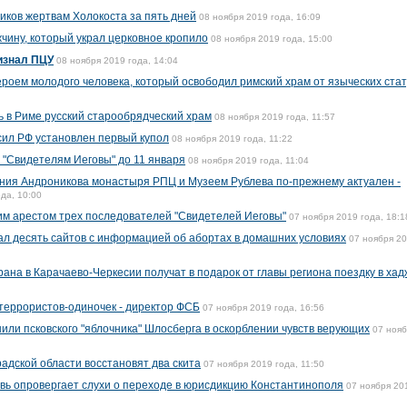
иков жертвам Холокоста за пять дней
08 ноября 2019 года, 16:09
чину, который украл церковное кропило
08 ноября 2019 года, 15:00
изнал ПЦУ
08 ноября 2019 года, 14:04
роем молодого человека, который освободил римский храм от языческих ста
 в Риме русский старообрядческий храм
08 ноября 2019 года, 11:57
ил РФ установлен первый купол
08 ноября 2019 года, 11:22
 "Свидетелям Иеговы" до 11 января
08 ноября 2019 года, 11:04
ния Андроникова монастыря РПЦ и Музеем Рублева по-прежнему актуален -
да, 10:00
им арестом трех последователей "Свидетелей Иеговы"
07 ноября 2019 года, 18:1
ал десять сайтов с информацией об абортах в домашних условиях
07 ноября 2
ана в Карачаево-Черкесии получат в подарок от главы региона поездку в хад
 террористов-одиночек - директор ФСБ
07 ноября 2019 года, 16:56
или псковского "яблочника" Шлосберга в оскорблении чувств верующих
07 ноя
адской области восстановят два скита
07 ноября 2019 года, 11:50
вь опровергает слухи о переходе в юрисдикцию Константинополя
07 ноября 20