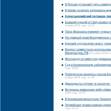
В России установят пять памятн
В Киеве полиция задержала муж
Александрийский патриарх пр
Бывший нунций в США назвал ге
ноября 2019 года, 12:18
Папа Франциск поможет открыть
На главный храм Вооружённых с
Курский суд продлил арест трем
Вопрос совместного использова
Минкультуры РФ
08 ноября 2019 го
Мосгорсуд оставил под домашн
Суд в Калининграде заблокиров
года, 18:00
Победители конкурса чтецов Кор
ноября 2019 года, 17:20
Джихадисты готовят в соцсетях
Ветераны кавказских войн обвин
2019 года, 13:18
В Коневском монастыре Ленингр
Латвийская православная церко
года, 11:21