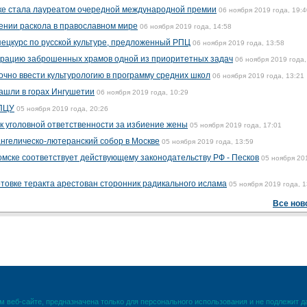
вке стала лауреатом очередной международной премии
06 ноября 2019 года, 19:4
ении раскола в православном мире
06 ноября 2019 года, 14:58
спецкурс по русской культуре, предложенный РПЦ
06 ноября 2019 года, 13:58
врацию заброшенных храмов одной из приоритетных задач
06 ноября 2019 года,
чно ввести культурологию в программу средних школ
06 ноября 2019 года, 13:21
ашли в горах Ингушетии
06 ноября 2019 года, 10:29
 ПЦУ
05 ноября 2019 года, 20:26
 к уголовной ответственности за избиение жены
05 ноября 2019 года, 17:01
нгелическо-лютеранский собор в Москве
05 ноября 2019 года, 13:59
омске соответствует действующему законодательству РФ - Песков
05 ноября 20
отовке теракта арестован сторонник радикального ислама
05 ноября 2019 года, 1
Все нов
 веб-сайте, предназначена только для персонального использования и не подлежит 