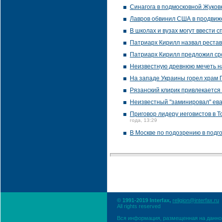
Синагога в подмосковной Жуко
Лавров обвинил США в продвиж
В школах и вузах могут ввести 
Патриарх Кирилл назвал реста
Патриарх Кирилл предложил сро
Неизвестную древнюю мечеть н
На западе Украины горел храм
Рязанский клирик привлекается
Неизвестный "заминировал" ева
Приговор лидеру иеговистов в Т
года, 13:29
В Москве по подозрению в подг
© 1991-2019 Interfax,
religion@interfax.ru
All rights reserved
Вся информация, размещенная на данном