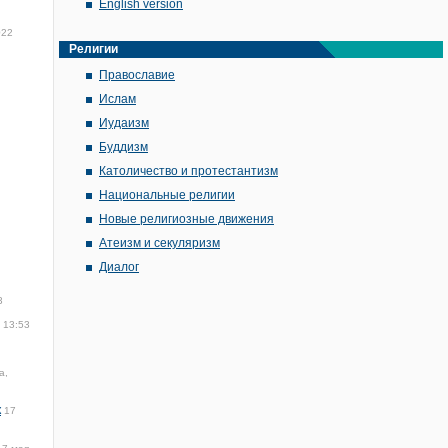
English version
022
Религии
Православие
Ислам
Иудаизм
Буддизм
Католичество и протестантизм
Национальные религии
Новые религиозные движения
Атеизм и секуляризм
Диалог
3
 13:53
а,
к
17