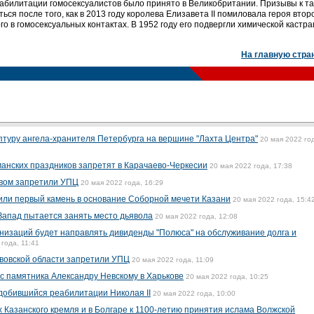
абилитации гомосексуалистов было принято в Великобритании. Призывы к т
ся после того, как в 2013 году королева Елизавета II помиловала героя втор
о в гомосексуальных контактах. В 1952 году его подвергли химической кастра
На главную стра
птуру ангела-хранителя Петербурга на вершине "Лахта Центра"
20 мая 2022 го
манских праздников запретят в Карачаево-Черкесии
20 мая 2022 года, 17:38
евом запретили УПЦ
20 мая 2022 года, 16:29
или первый камень в основание Соборной мечети Казани
20 мая 2022 года, 15:4
Запад пытается занять место дьявола
20 мая 2022 года, 12:08
низаций будет направлять дивиденды "Полюса" на обслуживание долга и
 года, 11:41
ьвовской области запретили УПЦ
20 мая 2022 года, 11:09
с памятника Александру Невскому в Харькове
20 мая 2022 года, 10:25
 добившийся реабилитации Николая II
20 мая 2022 года, 10:00
 Казанского кремля и в Болгаре к 1100-летию принятия ислама Волжской