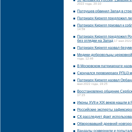
50 человек из России, Евразии
2022 года, 20:10
Патрушев обвинил Запад в стре
Патриарх Кирилл предложил ли
Патриарх Кирилл призвал к соб
14:59
Патриарх Кирилл предложил Ро
без оглядки на Запад
17 мая 2022
Патриарх Кирилл назвал безуми
Медики-добровольцы церковной
года, 12:46
В Московском патриархате наз
Скончался первоиерарх РПЦЗ 
Патриарх Кирилл назвал Орбана
мая 2022 года, 19:25
Восстановлено общение Сербско
17:15
Иконы XVII и XIX веков нашли в
Российские эксперты зафиксиро
СК расследует факт использова
Обворовавший древний новгоро
Вандалы осквернили и попытал