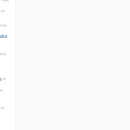
17 мая
5:25
года,
ей и
 2022
и
16
да,
:56