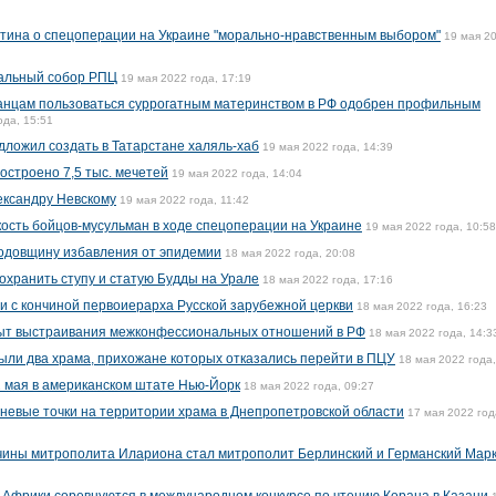
тина о спецоперации на Украине "морально-нравственным выбором"
19 мая 2
альный собор РПЦ
19 мая 2022 года, 17:19
ранцам пользоваться суррогатным материнством в РФ одобрен профильным
ода, 15:51
дложил создать в Татарстане халяль-хаб
19 мая 2022 года, 14:39
построено 7,5 тыс. мечетей
19 мая 2022 года, 14:04
ександру Невскому
19 мая 2022 года, 11:42
кость бойцов-мусульман в ходе спецоперации на Украине
19 мая 2022 года, 10:58
годовщину избавления от эпидемии
18 мая 2022 года, 20:08
охранить ступу и статую Будды на Урале
18 мая 2022 года, 17:16
зи с кончиной первоиерарха Русской зарубежной церкви
18 мая 2022 года, 16:23
ыт выстраивания межконфессиональных отношений в РФ
18 мая 2022 года, 14:3
ыли два храма, прихожане которых отказались перейти в ПЦУ
18 мая 2022 года,
 мая в американском штате Нью-Йорк
18 мая 2022 года, 09:27
гневые точки на территории храма в Днепропетровской области
17 мая 2022 год
чины митрополита Илариона стал митрополит Берлинский и Германский Мар