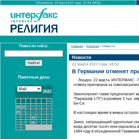
Обновлено: 20 мая 2022 года, 20:54 (МСК)
Поиск по сайту:
Главная
>
Религия
> Новости
Новости
22 марта 2017 года, 16:52
В Германии отменят пр
Памятные даты
Лондон. 22 марта. ИНТЕРФАКС - 
отмену приговоров за гомосексуали
2022
Законопроект также предполагает вы
"Параграф 175") в размере 3 тыс. ев
01
Би-Си.
02
03
04
05
06
07
08
09
10
11
12
13
14
15
В настоящее время в живых осталос
16
17
18
19
20
21
22
Закон, запрещающий однополые секс
23
24
25
26
27
28
29
когда десятки тысяч геев оказались 
30
31
1994 году в объединенной Германии