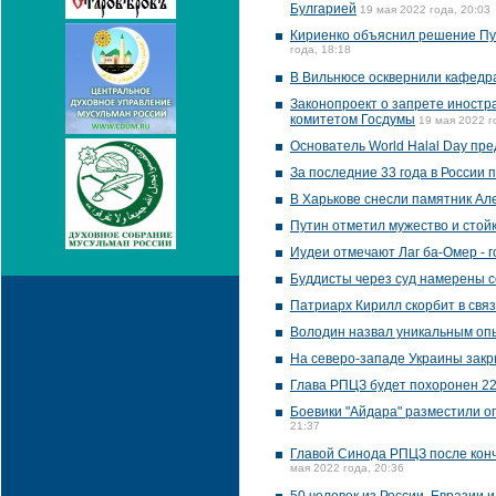
Булгарией
19 мая 2022 года, 20:03
Кириенко объяснил решение Пу
года, 18:18
В Вильнюсе осквернили кафедр
Законопроект о запрете иност
комитетом Госдумы
19 мая 2022 г
Основатель World Halal Day пре
За последние 33 года в России 
В Харькове снесли памятник Ал
Путин отметил мужество и стой
Иудеи отмечают Лаг ба-Омер - 
Буддисты через суд намерены с
Патриарх Кирилл скорбит в свя
Володин назвал уникальным оп
На северо-западе Украины закр
Глава РПЦЗ будет похоронен 22
Боевики "Айдара" разместили о
21:37
Главой Синода РПЦЗ после кон
мая 2022 года, 20:36