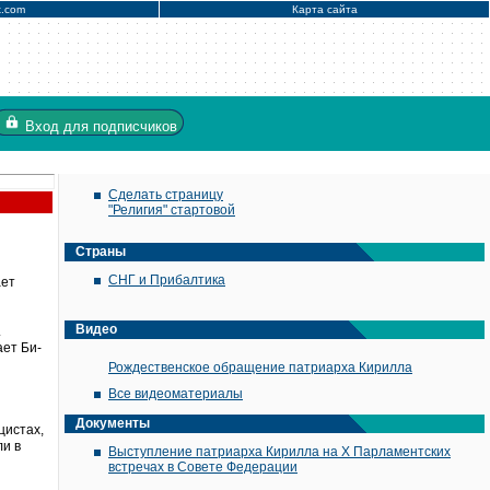
x.com
Карта сайта
Вход
для подписчиков
Сделать страницу
"Религия" стартовой
Страны
СНГ и Прибалтика
ает
Видео
.
ает Би-
Рождественское обращение патриарха Кирилла
Все видеоматериалы
Документы
цистах,
ли в
Выступление патриарха Кирилла на X Парламентских
встречах в Совете Федерации