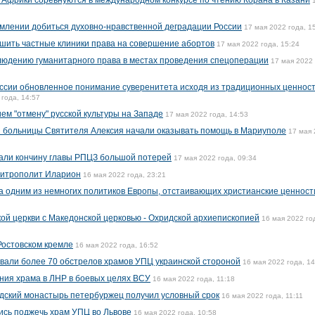
 и Африки соревнуются в международном конкурсе по чтению Корана в Казани
млении добиться духовно-нравственной деградации России
17 мая 2022 года, 1
шить частные клиники права на совершение абортов
17 мая 2022 года, 15:24
людению гуманитарного права в местах проведения спецоперации
17 мая 2022 
ссии обновленное понимание суверенитета исходя из традиционных ценност
 года, 14:57
ем "отмену" русской культуры на Западе
17 мая 2022 года, 14:53
 больницы Cвятителя Алексия начали оказывать помощь в Мариуполе
17 мая
вали кончину главы РПЦЗ большой потерей
17 мая 2022 года, 09:34
митрополит Иларион
16 мая 2022 года, 23:21
 одним из немногих политиков Европы, отстаивающих христианские ценност
й церкви с Македонской церковью - Охридской архиепископией
16 мая 2022 го
 Ростовском кремле
16 мая 2022 года, 16:52
вали более 70 обстрелов храмов УПЦ украинской стороной
16 мая 2022 года, 14
ния храма в ЛНР в боевых целях ВСУ
16 мая 2022 года, 11:18
дский монастырь петербуржец получил условный срок
16 мая 2022 года, 11:11
ись поджечь храм УПЦ во Львове
16 мая 2022 года, 10:58