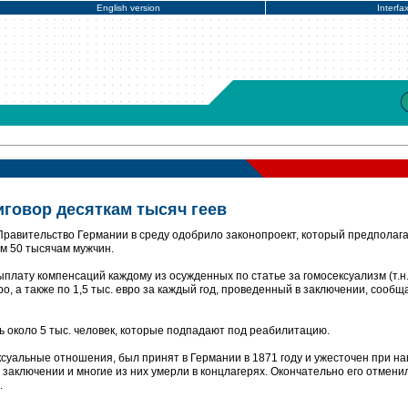
English version
Interfa
иговор десяткам тысяч геев
Правительство Германии в среду одобрило законопроект, который предполаг
зм 50 тысячам мужчин.
плату компенсаций каждому из осужденных по статье за гомосексуализм (т.н
ро, а также по 1,5 тыс. евро за каждый год, проведенный в заключении, сообщ
ь около 5 тыс. человек, которые подпадают под реабилитацию.
уальные отношения, был принят в Германии в 1871 году и ужесточен при на
в заключении и многие из них умерли в концлагерях. Окончательно его отмени
.