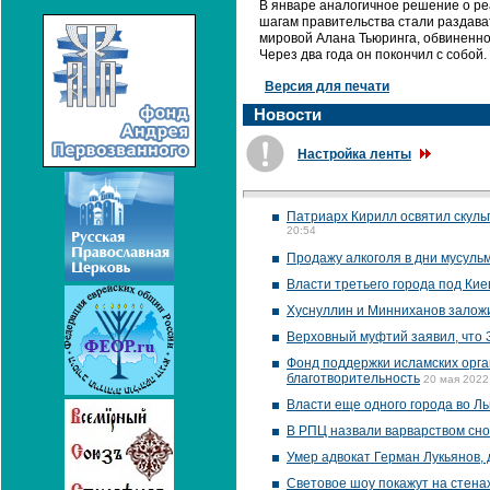
В январе аналогичное решение о ре
шагам правительства стали раздавать
мировой Алана Тьюринга, обвиненног
Через два года он покончил с собой.
Версия для печати
Новости
Настройка ленты
Патриарх Кирилл освятил скуль
20:54
Продажу алкоголя в дни мусуль
Власти третьего города под Ки
Хуснуллин и Минниханов залож
Верховный муфтий заявил, что 
Фонд поддержки исламских орга
благотворительность
20 мая 2022
Власти еще одного города во Л
В РПЦ назвали варварством сно
Умер адвокат Герман Лукьянов,
Световое шоу покажут на стенах