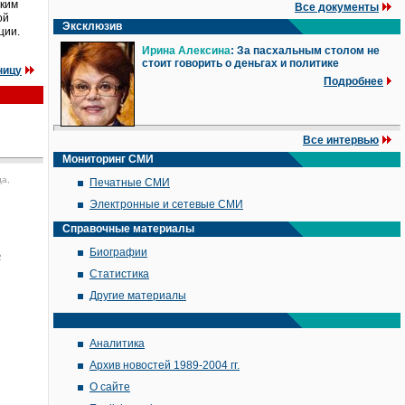
аким
Все документы
ой
Эксклюзив
ции.
Ирина Алексина
: За пасхальным столом не
стоит говорить о деньгах и политике
ницу
Подробнее
Все интервью
Мониторинг СМИ
да,
Печатные СМИ
Электронные и сетевые СМИ
Справочные материалы
Биографии
2
Статистика
Другие материалы
Аналитика
Архив новостей 1989-2004 гг.
О сайте