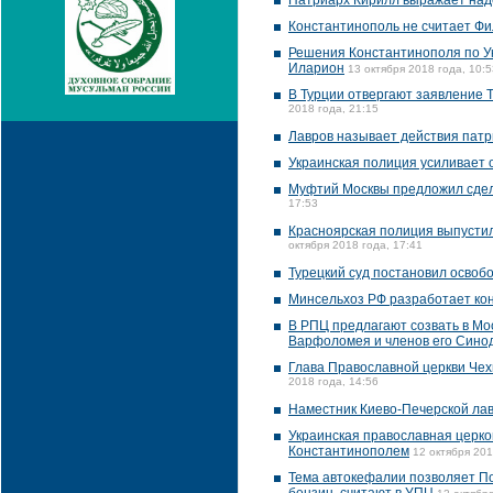
Патриарх Кирилл выражает над
Константинополь не считает Фи
Решения Константинополя по Ук
Иларион
13 октября 2018 года, 10:5
В Турции отвергают заявление 
2018 года, 21:15
Лавров называет действия пат
Украинская полиция усиливает 
Муфтий Москвы предложил сдел
17:53
Красноярская полиция выпустил
октября 2018 года, 17:41
Турецкий суд постановил освобо
Минсельхоз РФ разработает ко
В РПЦ предлагают созвать в М
Варфоломея и членов его Сино
Глава Православной церкви Чех
2018 года, 14:56
Наместник Киево-Печерской лав
Украинская православная церко
Константинополем
12 октября 201
Тема автокефалии позволяет По