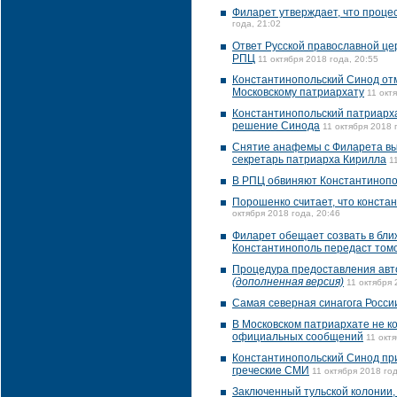
Филарет утверждает, что проце
года, 21:02
Ответ Русской православной це
РПЦ
11 октября 2018 года, 20:55
Константинопольский Синод отм
Московскому патриархату
11 окт
Константинопольский патриарха
решение Синода
11 октября 2018 
Снятие анафемы с Филарета вы
секретарь патриарха Кирилла
1
В РПЦ обвиняют Константинопо
Порошенко считает, что конста
октября 2018 года, 20:46
Филарет обещает созвать в бли
Константинополь передаст том
Процедура предоставления авт
(дополненная версия)
11 октября 
Самая северная синагога Росси
В Московском патриархате не к
официальных сообщений
11 окт
Константинопольский Синод при
греческие СМИ
11 октября 2018 год
Заключенный тульской колонии,