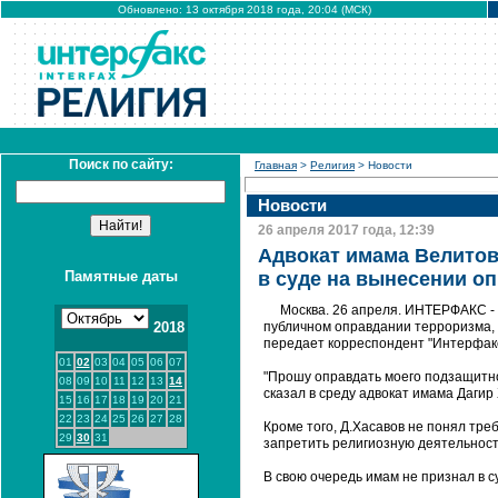
Обновлено: 13 октября 2018 года, 20:04 (МСК)
Поиск по сайту:
Главная
>
Религия
> Новости
Новости
26 апреля 2017 года, 12:39
Адвокат имама Велитов
Памятные даты
в суде на вынесении о
Москва. 26 апреля. ИНТЕРФАКС -
2018
публичном оправдании терроризма, 
передает корреспондент "Интерфакс
01
02
03
04
05
06
07
"Прошу оправдать моего подзащитно
08
09
10
11
12
13
14
сказал в среду адвокат имама Дагир
15
16
17
18
19
20
21
22
23
24
25
26
27
28
Кроме того, Д.Хасавов не понял тр
29
30
31
запретить религиозную деятельность
В свою очередь имам не признал в с