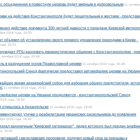
сс объединения в поместную церковь будет мирным и добровольным
11 октябр
ркви на действия Константинополя будет решительным и жестким - представ
енил действие документа 300-летней давности о передаче Киевской митроп
ября 2018 года, 20:53
т объявил об установлении своего прямого управления приходами в Киеве -
года, 20:51
нуждает РПЦ разорвать евхаристическое общение с Константинополем - пре
1 октября 2018 года, 20:49
ль в разрушении основ Православной церкви
11 октября 2018 года, 20:48
нтинопольский Синод фактически предоставил автокефалию церкви на Украи
жайшее время архиерейский собор для избрания общего предстоятеля, кото
ос
11 октября 2018 года, 20:41
окефалии церкви на Украине продолжится - константинопольский Синод
2018 года, 18:50
и открылась в Архангельске
11 октября 2018 года, 18:05
омментируют утечки о реабилитации украинских раскольников до появления
ября 2018 года, 16:49
знал каноничным "Киевский патриархат", лидер которого был предан анафем
а, 16:09
 читавший там исламские проповеди, получил новый срок за призывы к