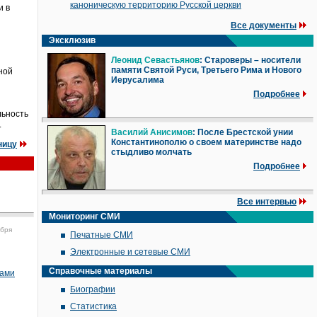
каноническую территорию Русской церкви
и в
Все документы
Эксклюзив
Леонид Севастьянов
: Староверы – носители
памяти Святой Руси, Третьего Рима и Нового
ной
Иерусалима
Подробнее
льность
.
Василий Анисимов
: После Брестской унии
Константинополю о своем материнстве надо
ницу
стыдливо молчать
Подробнее
Все интервью
Мониторинг СМИ
ября
Печатные СМИ
Электронные и сетевые СМИ
Справочные материалы
нами
Биографии
Статистика