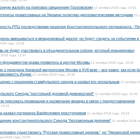
 2018 года, 13:46
онную жалобу на приговор священнику Грозовскому
12 октября 2018 года, 13:41
тересы православных на Украине политико-дипломатическими методами
12 
нность РПЦ последствиями решения Константинопольского патриархата - Пе
ерены вмешиваться в межцерковный диалог, но будут следить за событиями в
2018 года, 13:04
вь не будет участвовать в объединительном соборе, который инициировал
 2018 года, 12:37
 и фундаментом храма появилось в центре Москвы
12 октября 2018 года, 10:42
 о передаче Киевской митрополии Москве в XVII веке – все равно, как если б
ависимость Индии
12 октября 2018 года, 10:39
енко с решением стамбульского синода и назвал его эпохальным
12 октября 
льского Синода "настоящей духовной демократией"
12 октября 2018 года, 10:30
о пресекать провокации и разжигание вражды в связи с предоставлением
 10:22
а назвал патриарха Варфоломея преступником
11 октября 2018 года, 23:24
шение константинопольского Синода "беззаконным деянием"
11 октября 2018 г
оправно существовать "Русская православная церковь", но "Украинской церк
бря 2018 года, 21:05