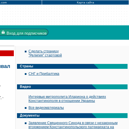
x.com
Карта сайта
Вход
для подписчиков
Сделать страницу
"Религия" стартовой
ивал
Страны
СНГ и Прибалтика
,
Видео
Интервью митрополита Илариона о действиях
 -
Константинополя в отношении Украины
Все видеоматериалы
Документы
Заявление Священного Синода в связи с незаконным
вторжением Константинопольского патриархата на