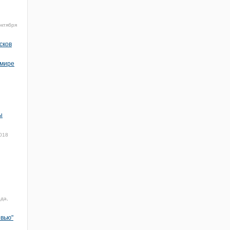
октября
сков
 мире
ы
2018
ода,
овью"