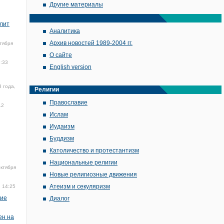
Другие материалы
лит
Аналитика
Архив новостей 1989-2004 гг.
тября
О сайте
9:33
English version
8 года,
Религии
Православие
12
Ислам
Иудаизм
Буддизм
Католичество и протестантизм
Национальные религии
октября
Новые религиозные движения
Атеизм и секуляризм
, 14:25
ние
Диалог
ен на