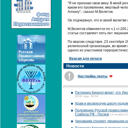
"Я не признаю свою вину. В моей ре
каком его проявлении, мертвый чело
Аллаху",- сказал М.Велитов.
Он подчеркнул, что в своей молитве
М.Велитов обвиняется по ч.1 ст.205
статье составляет пять лет лишени
По версии следствия, 23 сентября 
религиозной организации, во время
одного из участников террористичес
Версия для печати
Новости
Настройка ленты
Патриарх Кирилл верит, что Ук
2018 года, 20:04
Храм и воскресную школу подож
Положение Русской православн
Совбеза РФ - Песков
13 октября 2
Чиновники сгоняют украинцев н