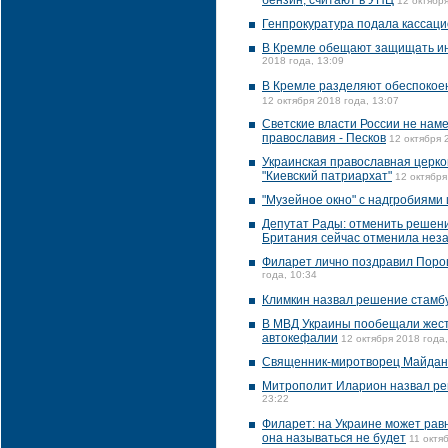
бензин, считают в УПЦ
12 октября
Генпрокуратура подала кассаци
В Кремле обещают защищать ин
2018 года, 13:09
В Кремле разделяют обеспокое
12 октября 2018 года, 13:07
Светские власти России не нам
православия - Песков
12 октября 
Украинская православная церко
"Киевский патриархат"
12 октября
"Музейное окно" с надгробиями
Депутат Рады: отменить решение
Британия сейчас отменила нез
Филарет лично поздравил Порош
года, 10:34
Климкин назвал решение стамбу
В МВД Украины пообещали жестк
автокефалии
12 октября 2018 года,
Священник-миротворец Майдан
Митрополит Иларион назвал ре
23:22
Филарет: на Украине может равн
она называться не будет
11 октя