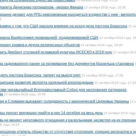
ежду на сохранение единства православия
13 октября 2018 года, 16:26
ларета Денисенко патриархом - иерарх Фанара
13 октября 2018 года, 10:56
раине делают для РПЦ невозможным находиться в единстве с ним - митропо
3
Трампа о том, что США оказали влияние на исход дела пастора Брансона
12 ок
риарха Варфоломея провокацией, поддерживаемой США
12 октября 2018 года, 1
охрану храмов и других религиозных объектов
12 октября 2018 года, 19:30
ать Дербент столицей исламской культуры ИСЕСКО в 2019 году
12 октября 201
а задержанного ранее за проживание без документов бразильца-старовера
дить пастора Брансона, запрет на выезд снят
12 октября 2018 года, 17:26
нцепцию развития экспорта халяльной агропродукции
12 октября 2018 года, 17:22
оскве чрезвычайный Всеправославный Собор для низложения патриарха
да
12 октября 2018 года, 16:58
ии и Словакии выражает солидарность с канонической Церковью Украины
12 
ры просит верующих прийти в нее 14 октября на весь день
12 октября 2018 года
вь не меняет негативного отношения к раскольникам, несмотря на их призна
8 года, 14:18
рошенко отвлечь общество от отсутствия отопления, горящих арсеналов и ц