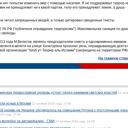
чи нет попытки изменить мир с помощью насилия. Я не поддерживал террор н
век не принадлежит ни к какой партии, тело его принадлежит земле, а душа -
 не читал запрещенных вещей, а только цитировал священные тексты.
.2 УК РФ ("публичное оправдание терроризма"). Максимальная санкция по дан
я свободы.
2013 года М.Велитов, являясь председателем совета и одновременно имамом
 молитв в мечети на улице Хачатуряна произнес речь, оправдывающую деяте
кой организации "Хизб ут-Тахрир аль-Ислами" (запрещена на территории РФ)
На главную стра
раинская православная церковь устоит перед нажимом светских властей
13 окт
гли ночью в Москве
13 октября 2018 года, 17:50
ой церкви на Украине обсуждалось на совещании Путина с постоянными чле
018 года, 17:46
а молебен за автокефалию - СМИ
13 октября 2018 года, 16:49