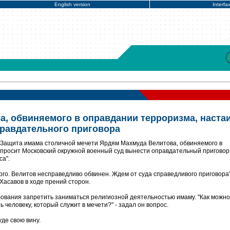
English version
Interfa
а, обвиняемого в оправдании терроризма, наста
правдательного приговора
 Защита имама столичной мечети Ярдям Махмуда Велитова, обвиняемого в
просит Московский окружной военный суд вынести оправдательный приговор
а".
го. Велитов несправедливо обвинен. Ждем от суда справедливого приговора",
 Хасавов в ходе прений сторон.
ебования запретить заниматься религиозной деятельностью имаму. "Как можно
 человеку, который служит в мечети?" - задал он вопрос.
уде свою вину.