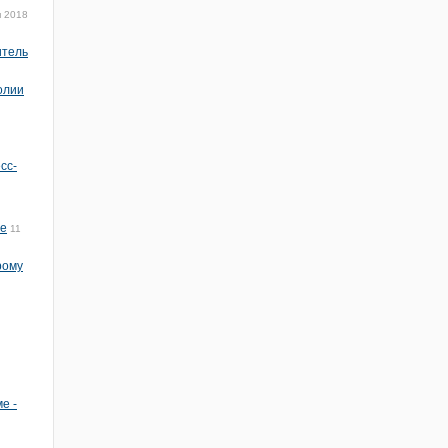
я 2018
итель
олии
сс-
не
11
рому
е -