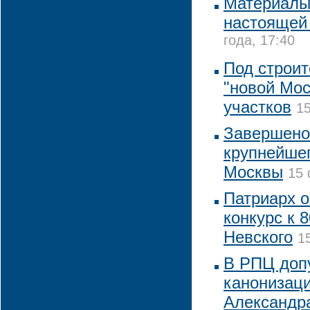
Материалы
настоящей
года, 17:40
Под строит
"новой Мос
участков
15
Завершено
крупнейшег
Москвы
15 
Патриарх 
конкурс к 
Невского
1
В РПЦ доп
канонизаци
Александр