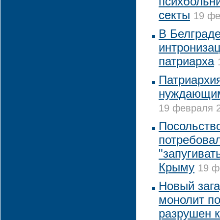
психбольни
секты
19 фе
В Белграде
интронизац
патриарха
Патриархи
нуждающим
19 февраля 2
Посольств
потребовал
"запугиват
Крыму
19 ф
Новый заг
монолит по
разрушен к