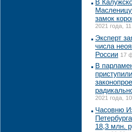
В Калужско
Масленицу
замок кор
2021 года, 11
Эксперт з
числа нео
России
17 ф
В парламе
приступили
законопрое
радикальн
2021 года, 10
Часовню И
Петербурга
18,3 млн. 