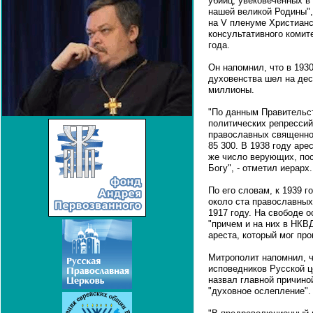
убийц, увековеченных в
нашей великой Родины",
на V пленуме Христиан
консультативного коми
года.
Он напомнил, что в 193
духовенства шел на дес
миллионы.
"По данным Правительс
политических репрессий
православных священно-
85 300. В 1938 году аре
же число верующих, пос
Богу", - отметил иерарх.
По его словам, к 1939 
около ста православных
1917 году. На свободе 
"причем и на них в НКВ
ареста, который мог про
Митрополит напомнил, ч
исповедников Русской ц
назвал главной причино
"духовное ослепление".