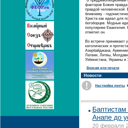
"В предреволюционный п
факторов Божия правда
правдой человеческой. 
ближнему - гедонистиче
Христа как идеал для п
богоборцев. Модные иде
популярнее Евангелия. Р
отметил он.
Во встрече принимают у
католических и протест
Азербайджана, Армении,
Латвии, Литвы, Молдави
Узбекистана, Украины и 
Версия для печати
Новости
Настройка ленты
Баптистам 
Анапе до 
20 февраля 2