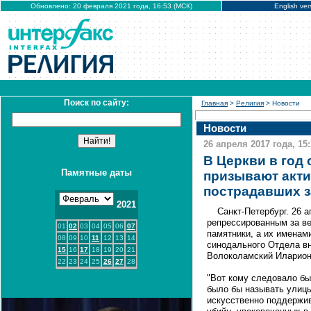
Обновлено: 20 февраля 2021 года, 16:53 (МСК)
English ver
Поиск по сайту:
Главная
>
Религия
> Новости
Новости
26 апреля 2017 года, 15
В Церкви в год
Памятные даты
призывают акти
пострадавших з
2021
Санкт-Петербург. 26
репрессированным за ве
01
02
03
04
05
06
07
памятники, а их именам
08
09
10
11
12
13
14
синодального Отдела в
15
16
17
18
19
20
21
Волоколамский Иларион
22
23
24
25
26
27
28
"Вот кому следовало бы
было бы называть улицы
искусственно поддержив