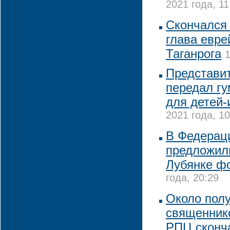
2021 года, 11
Скончался
глава евр
Таганрога
1
Представи
передал гу
для детей
2021 года, 10
В Федерац
предложили
Лубянке ф
года, 20:29
Около полу
священник
РПЦ сконча