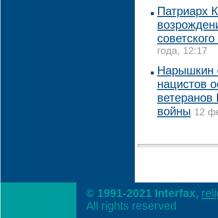
Патриарх 
возрожден
советского
года, 12:17
Нарышкин 
нацистов 
ветеранов
войны
12 ф
© 1991-2021 Interfax,
rel
All rights reserved