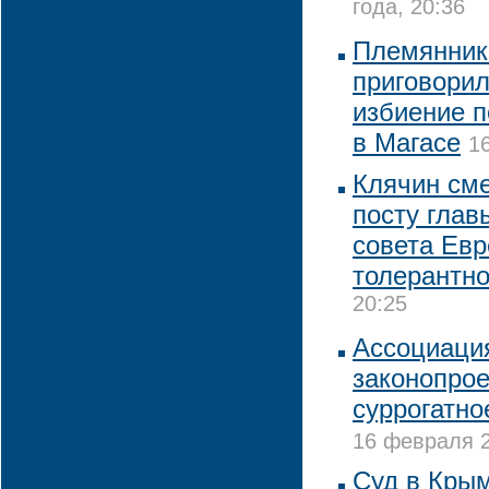
года, 20:36
Племянник
приговорил
избиение п
в Магасе
1
Клячин сме
посту глав
совета Евр
толерантно
20:25
Ассоциаци
законопрое
суррогатно
16 февраля 2
Суд в Крым