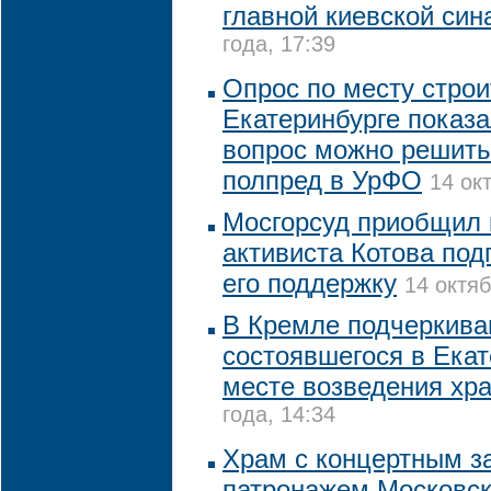
главной киевской син
года, 17:39
Опрос по месту строи
Екатеринбурге показа
вопрос можно решить
полпред в УрФО
14 ок
Мосгорсуд приобщил 
активиста Котова под
его поддержку
14 октяб
В Кремле подчеркива
состоявшегося в Екат
месте возведения хр
года, 14:34
Храм с концертным з
патронажем Московск