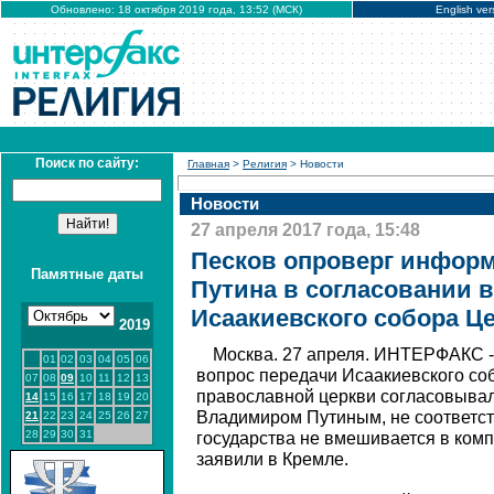
Обновлено: 18 октября 2019 года, 13:52 (МСК)
English ver
Поиск по сайту:
Главная
>
Религия
> Новости
Новости
27 апреля 2017 года, 15:48
Песков опроверг инфор
Памятные даты
Путина в согласовании в
Исаакиевского собора Ц
2019
Москва. 27 апреля. ИНТЕРФАКС -
01
02
03
04
05
06
вопрос передачи Исаакиевского со
07
08
09
10
11
12
13
православной церкви согласовывал
14
15
16
17
18
19
20
Владимиром Путиным, не соответств
21
22
23
24
25
26
27
28
29
30
31
государства не вмешивается в комп
заявили в Кремле.