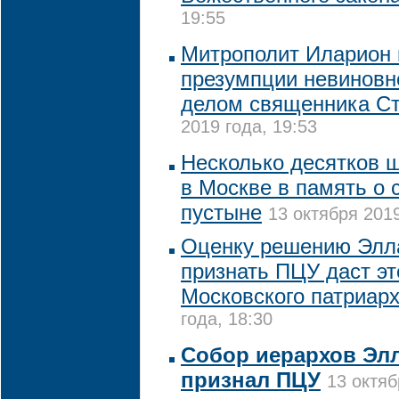
19:55
Митрополит Иларион 
презумпции невиновно
делом священника Ст
2019 года, 19:53
Несколько десятков 
в Москве в память о 
пустыне
13 октября 2019
Оценку решению Элл
признать ПЦУ даст э
Московского патриар
года, 18:30
Собор иерархов Эл
признал ПЦУ
13 октяб