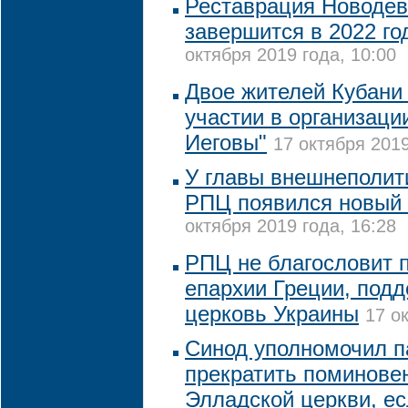
Реставрация Новодев
завершится в 2022 го
октября 2019 года, 10:00
Двое жителей Кубани
участии в организаци
Иеговы"
17 октября 2019
У главы внешнеполит
РПЦ появился новый 
октября 2019 года, 16:28
РПЦ не благословит 
епархии Греции, под
церковь Украины
17 о
Синод уполномочил п
прекратить поминове
Элладской церкви, ес