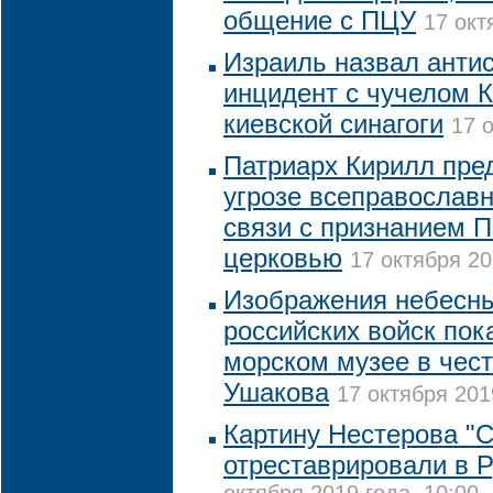
общение с ПЦУ
17 окт
Израиль назвал анти
инцидент с чучелом К
киевской синагоги
17 
Патриарх Кирилл пре
угрозе всеправославн
связи с признанием 
церковью
17 октября 20
Изображения небесны
российских войск пок
морском музее в чест
Ушакова
17 октября 201
Картину Нестерова "С
отреставрировали в 