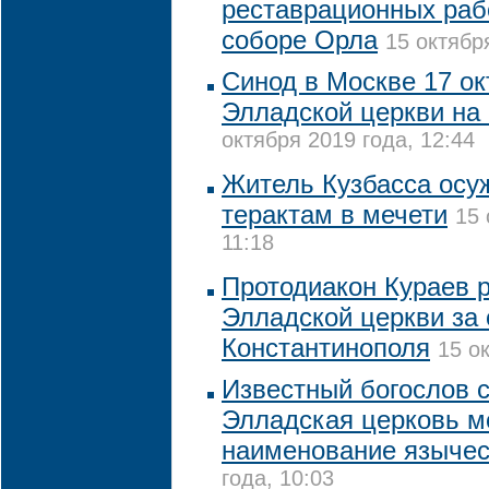
реставрационных раб
соборе Орла
15 октябр
Синод в Москве 17 ок
Элладской церкви на
октября 2019 года, 12:44
Житель Кузбасса осу
терактам в мечети
15 
11:18
Протодиакон Кураев р
Элладской церкви за
Константинополя
15 о
Известный богослов с
Элладская церковь м
наименование язычес
года, 10:03