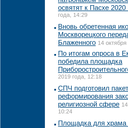
освятят к Пасхе 2020 
года, 14:29
Вновь обретенная ик
Москворецкого перед
Блаженного
14 октября 
По итогам опроса в Е
победила площадка
Приборостроительног
2019 года, 12:18
СПЧ подготовил пакет
реформирования зако
религиозной сфере
14
10:24
Площадка для храма 