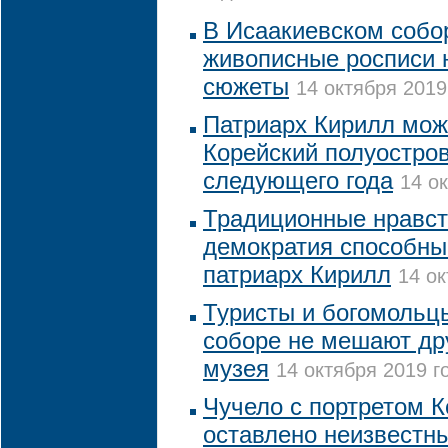
В Исаакиевском собо
живописные росписи 
сюжеты
14 октября 2019
Патриарх Кирилл мож
Корейский полуостро
следующего года
14 о
Традиционные нравст
демократия способны
патриарх Кирилл
14 ок
Туристы и богомольц
соборе не мешают дру
музея
14 октября 2019 г
Чучело с портретом 
оставлено неизвестн