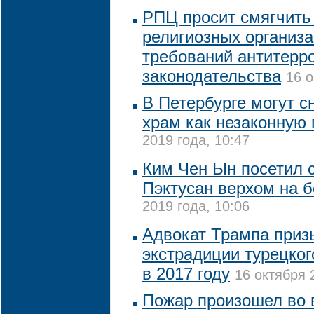
РПЦ просит смягчить
религиозных организ
требований антитерр
законодательства
16 о
В Петербурге могут с
храм как незаконную 
2019 года, 10:47
Ким Чен Ын посетил 
Пэктусан верхом на 
2019 года, 10:06
Адвокат Трампа приз
экстрадиции турецког
в 2017 году
16 октября 
Пожар произошел во 