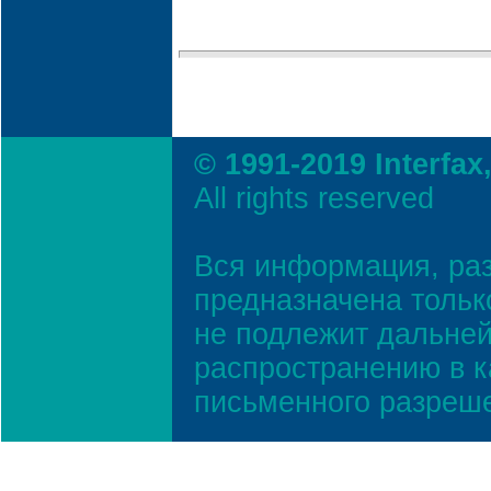
© 1991-2019 Interfax
All rights reserved
Вся информация, ра
предназначена тольк
не подлежит дальней
распространению в к
письменного разреш