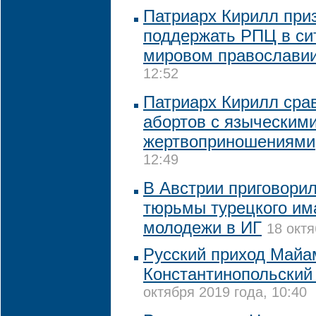
Патриарх Кирилл при
поддержать РПЦ в си
мировом православи
12:52
Патриарх Кирилл сра
абортов с языческим
жертвоприношениями
12:49
В Австрии приговорил
тюрьмы турецкого им
молодежи в ИГ
18 октя
Русский приход Майа
Константинопольский
октября 2019 года, 10:40