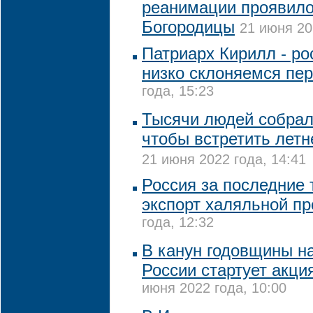
реанимации проявило
Богородицы
21 июня 20
Патриарх Кирилл - р
низко склоняемся пе
года, 15:23
Тысячи людей собрал
чтобы встретить летн
21 июня 2022 года, 14:41
Россия за последние 
экспорт халяльной п
года, 12:32
В канун годовщины н
России стартует акци
июня 2022 года, 10:00