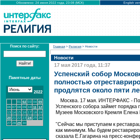
Обновлено: 24 июня 2022 года, 23:08 (МСК)
English ver
Поиск по сайту:
Главная
>
Религия
> Новости
Новости
17 мая 2017 года, 11:37
Успенский собор Москов
Памятные даты
полностью отреставриро
продлятся около пяти ле
2022
Москва. 17 мая. ИНТЕРФАКС - П
01
02
03
04
05
Успенского собора займет порядка п
06
07
08
09
10
11
12
Музеев Московского Кремля Елена 
13
14
15
16
17
18
19
20
21
22
23
24
25
26
27
28
29
30
"Сейчас мы приступаем к реставрац
как минимум. Мы будем реставриров
сказала Е.Гагарина на пресс-конфе