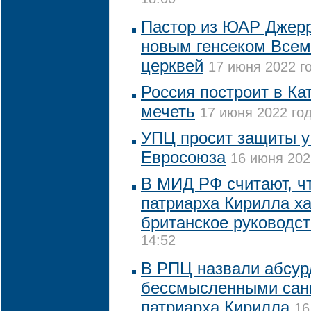
18:00
Пастор из ЮАР Джерр
новым генсеком Всем
церквей
17 июня 2022 го
Россия построит в Ка
мечеть
17 июня 2022 год
УПЦ просит защиты у
Евросоюза
16 июня 202
В МИД РФ считают, чт
патриарха Кирилла х
британское руководс
14:52
В РПЦ назвали абсур
бессмысленными сан
патриарха Кирилла
16