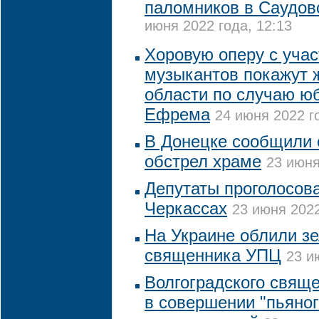
паломников в Саудо
июня 2022 года, 12:13
Хоровую оперу с учас
музыкантов покажут 
области по случаю ю
Ефрема
24 июня 2022 го
В Донецке сообщили 
обстрел храме
23 июня
Депутаты проголосова
Черкассах
23 июня 2022
На Украине облили з
священника УПЦ
23 и
Волгоградского свящ
в совершении "пьяног