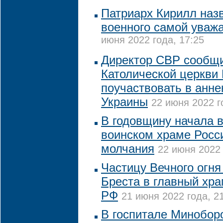
Патриарх Кирилл наз
военного самой уваж
июня 2022 года, 17:25
Директор СВР сообщи
Католической церкви
поучаствовать в анне
Украины
22 июня 2022 г
В годовщину начала 
воинском храме Росс
молчания
22 июня 2022 
Частицу Вечного огня
Бреста в главный хр
РФ
21 июня 2022 года, 2
В госпитале Минобор