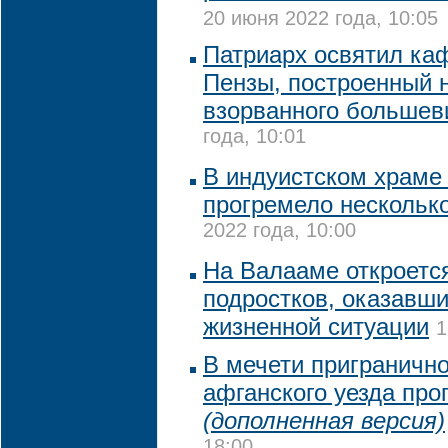
20 июня 2022 года, 10:05
Патриарх освятил ка
Пензы, построенный 
взорванного большев
года, 10:01
В индуистском храме 
прогремело нескольк
2022 года, 10:00
На Валааме откроетс
подростков, оказавши
жизненной ситуации
1
В мечети приграничн
афганского уезда про
(дополненная версия)