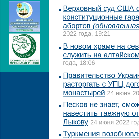
Верховный суд США 
конституционные гар
абортов
(обновленная
2022 года, 19:21
В новом храме на се
служить на алтайско
года, 18:06
Правительство Украи
расторгать с УПЦ дог
монастырей
24 июня 20
Песков не знает, смо
навестить таежную о
Лыкову
24 июня 2022 год
Туркмения возобновл