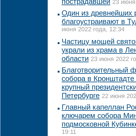
пострадавшей
23 июня
Один из древнейших 
благоустраивают в Ту
июня 2022 года, 12:34
Частицу мощей свято
украли из храма в Ле
области
23 июня 2022 го
Благотворительный ф
собора в Кронштадте
крупный президентски
Петербурге
22 июня 202
Главный капеллан Ро
ключарем собора Ми
подмосковной Кубинк
19:11