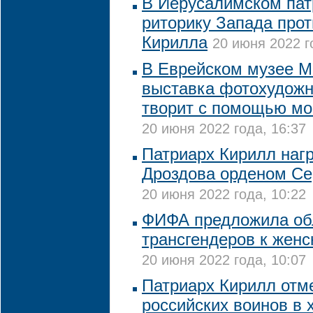
В Иерусалимском пат
риторику Запада прот
Кирилла
20 июня 2022 г
В Еврейском музее М
выставка фотохудожн
творит с помощью мо
20 июня 2022 года, 16:37
Патриарх Кирилл наг
Дроздова орденом Се
20 июня 2022 года, 10:22
ФИФА предложила обл
трансгендеров к жен
20 июня 2022 года, 10:07
Патриарх Кирилл отм
российских воинов в 