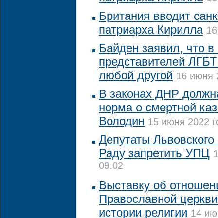
Британия вводит санк
патриарха Кирилла
16
Байден заявил, что в
представителей ЛГБТ
любой другой
16 июня 
В законах ДНР должн
норма о смертной каз
Володин
15 июня 2022 г
Депутаты Львовского
Раду запретить УПЦ
1
09:02
Выставку об отношени
Православной церкви
истории религии
14 ию