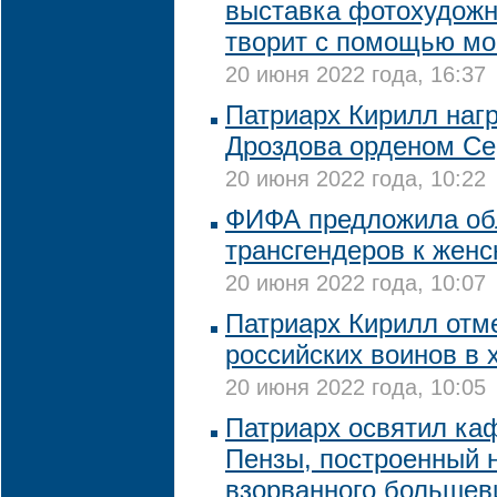
выставка фотохудожн
творит с помощью мо
20 июня 2022 года, 16:37
Патриарх Кирилл наг
Дроздова орденом Се
20 июня 2022 года, 10:22
ФИФА предложила обл
трансгендеров к жен
20 июня 2022 года, 10:07
Патриарх Кирилл отм
российских воинов в 
20 июня 2022 года, 10:05
Патриарх освятил ка
Пензы, построенный 
взорванного большев