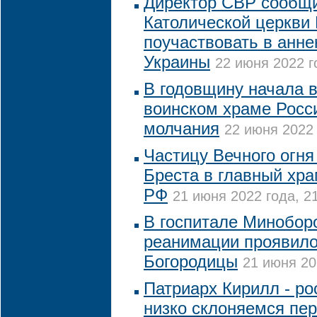
Директор СВР сообщи
Католической церкви
поучаствовать в анне
Украины
22 июня 2022 г
В годовщину начала 
воинском храме Росс
молчания
22 июня 2022 
Частицу Вечного огня
Бреста в главный хр
РФ
21 июня 2022 года, 2
В госпитале Минобор
реанимации проявило
Богородицы
21 июня 20
Патриарх Кирилл - р
низко склоняемся пе