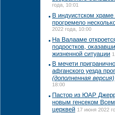
года, 10:01
В индуистском храме 
прогремело нескольк
2022 года, 10:00
На Валааме откроетс
подростков, оказавши
жизненной ситуации
1
В мечети приграничн
афганского уезда про
(дополненная версия)
18:00
Пастор из ЮАР Джерр
новым генсеком Всем
церквей
17 июня 2022 го