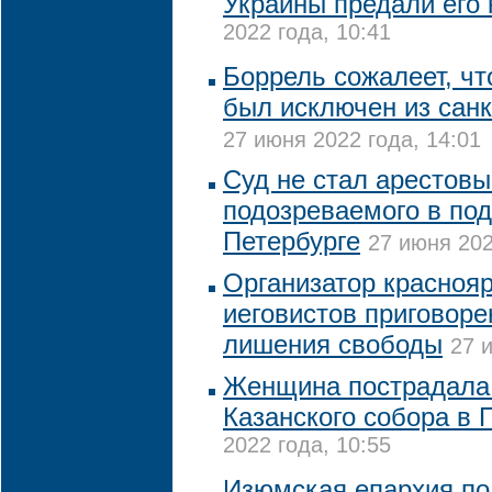
Украины предали его 
2022 года, 10:41
Боррель сожалеет, чт
был исключен из сан
27 июня 2022 года, 14:01
Суд не стал арестовы
подозреваемого в под
Петербурге
27 июня 202
Организатор краснояр
иеговистов приговоре
лишения свободы
27 
Женщина пострадала 
Казанского собора в 
2022 года, 10:55
Изюмская епархия по