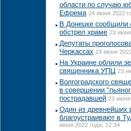
области по случаю ю
Ефрема
24 июня 2022 го
В Донецке сообщили 
обстрел храме
23 июня
Депутаты проголосова
Черкассах
23 июня 2022
На Украине облили з
священника УПЦ
23 и
Волгоградского свящ
в совершении "пьяног
пострадавшей
23 июня
Один из древнейших 
благоустраивают в Ту
июня 2022 года, 12:34