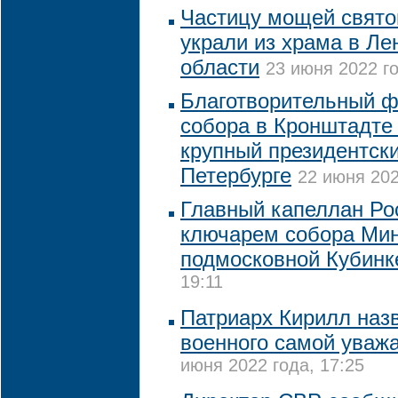
Частицу мощей свято
украли из храма в Ле
области
23 июня 2022 го
Благотворительный ф
собора в Кронштадте
крупный президентски
Петербурге
22 июня 202
Главный капеллан Ро
ключарем собора Ми
подмосковной Кубинк
19:11
Патриарх Кирилл наз
военного самой уваж
июня 2022 года, 17:25