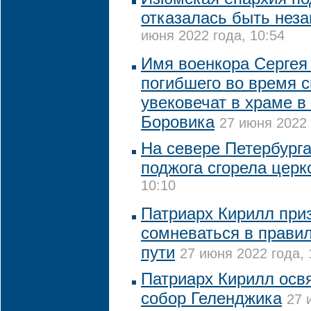
отказалась быть нез
июня 2022 года, 10:54
Имя военкора Сергея
погибшего во время 
увековечат в храме в
Боровика
27 июня 2022 
На севере Петербурга
поджога сгорела церк
10:10
Патриарх Кирилл при
сомневаться в правил
пути
27 июня 2022 года, 
Патриарх Кирилл осв
собор Геленджика
27 