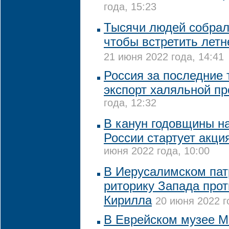
года, 15:23
Тысячи людей собрал
чтобы встретить летн
21 июня 2022 года, 14:41
Россия за последние 
экспорт халяльной п
года, 12:32
В канун годовщины н
России стартует акци
июня 2022 года, 10:00
В Иерусалимском пат
риторику Запада прот
Кирилла
20 июня 2022 г
В Еврейском музее М