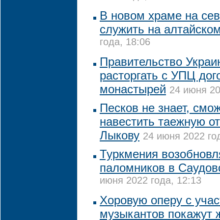
В новом храме на се
служить на алтайско
года, 18:06
Правительство Украи
расторгать с УПЦ дог
монастырей
24 июня 20
Песков не знает, смо
навестить таежную о
Лыкову
24 июня 2022 год
Туркмения возобновл
паломников в Саудо
июня 2022 года, 12:13
Хоровую оперу с учас
музыкантов покажут 