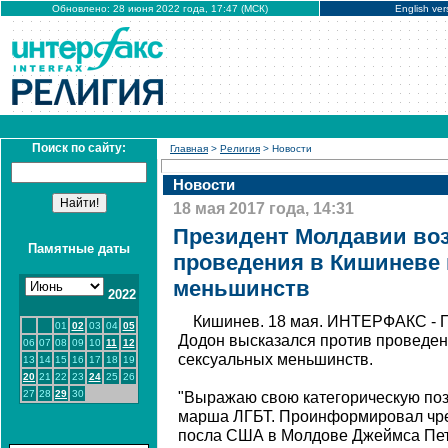
Обновлено: 28 июня 2022 года, 17:47 (МСК)
English ver
Поиск по сайту:
Главная
>
Религия
> Новости
Новости
18 мая 2017 года, 14:31
Президент Молдавии воз
Памятные даты
проведения в Кишиневе
меньшинств
2022
Кишинев. 18 мая. ИНТЕРФАКС - 
01
02
03
04
05
Додон высказался против проведе
06
07
08
09
10
11
12
сексуальных меньшинств.
13
14
15
16
17
18
19
20
21
22
23
24
25
26
27
28
29
30
"Выражаю свою категорическую по
марша ЛГБТ. Проинформировал чре
посла США в Молдове Джеймса Петти