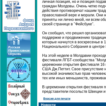
личная позиция, но и позиция под
граждан Молдовы. Очень четко под
действия противоречат нашим тра
православной вере и морали. Они не
приняты ни лично мной, ни всем об
своей странице в "Фейсбуке".
Он сообщил, что решил организова
поддержке и продвижению традици
которые начнутся в воскресенье в 
Национального Собрания в центре
На этой неделе в Молдавии проход
фестиваля ЛГБТ-сообщества "Молд
церемонии открытия фестиваля 16 
США Дж.Петтит. Свое присутствие 
высокой значимостью прав человек
тех или иных меньшинств, прожива
В церемонии открытия фестиваля п
представители посольств Швеции и
Версия для печати
Новости