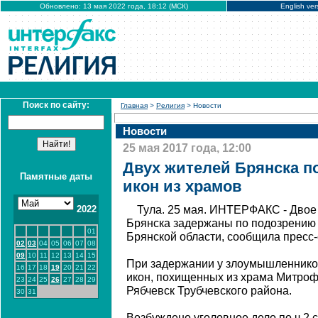
Обновлено: 13 мая 2022 года, 18:12 (МСК)
English ver
Поиск по сайту:
Главная
>
Религия
> Новости
Новости
25 мая 2017 года, 12:00
Двух жителей Брянска п
Памятные даты
икон из храмов
2022
Тула. 25 мая. ИНТЕРФАКС - Двое
Брянска задержаны по подозрению 
01
Брянской области, сообщила пресс
02
03
04
05
06
07
08
09
10
11
12
13
14
15
При задержании у злоумышленников
16
17
18
19
20
21
22
икон, похищенных из храма Митроф
23
24
25
26
27
28
29
Рябчевск Трубчевского района.
30
31
Возбуждено уголовное дело по ч.2 с