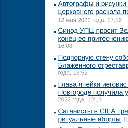
Автографы и рисунки
церковного раскола п
12 мая 2022 года, 17:16
Синод УПЦ просит Зе
конец ее притеснени
16:08
Подпорную стену соб
Блаженного отрестав
года, 13:52
Глава ячейки иегови
Новгороде получила 
2022 года, 10:13
Сатанисты в США тре
ритуальные аборты
1