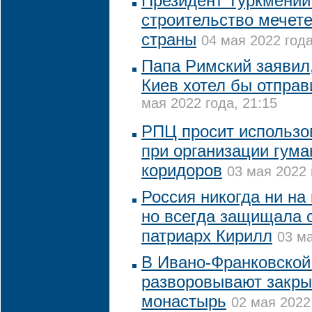
Президент Туркмении
строительство мечете
страны
04 мая 2022 года
Папа Римский заявил,
Киев хотел бы отправ
мая 2022 года, 21:15
РПЦ просит использо
при организации гум
коридоров
03 мая 2022 
Россия никогда ни на 
но всегда защищала с
патриарх Кирилл
03 ма
В Ивано-Франковской
разворовывают закры
монастырь
02 мая 2022