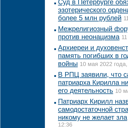
Суд в Петербурге обя
эзотерического орден
более 5 млн рублей
1
Межрелигиозный фор
против неонацизма
11
Архиереи и духовенс
память погибших в г
войны
10 мая 2022 года,
В РПЦ заявили, что с
патриарха Кирилла ни
его деятельность
10 м
Патриарх Кирилл наз
самодостаточной стра
никому не желает зла
12:36