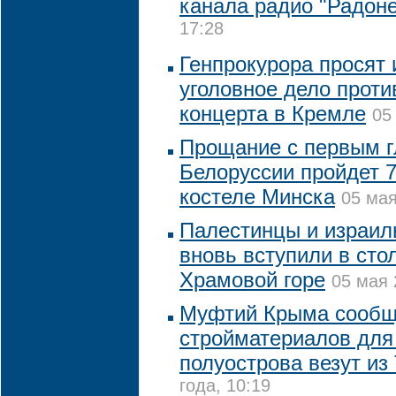
канала радио "Радон
17:28
Генпрокурора просят
уголовное дело проти
концерта в Кремле
05
Прощание с первым г
Белоруссии пройдет 
костеле Минска
05 мая
Палестинцы и израил
вновь вступили в сто
Храмовой горе
05 мая 
Муфтий Крыма сообщи
стройматериалов для
полуострова везут из
года, 10:19