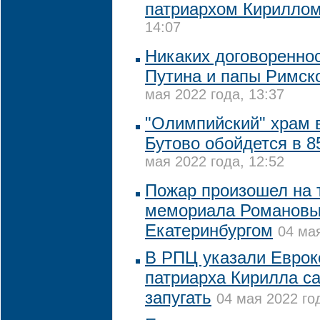
патриархом Кирилло
14:07
Никаких договореннос
Путина и папы Римско
мая 2022 года, 13:37
"Олимпийский" храм 
Бутово обойдется в 8
мая 2022 года, 12:52
Пожар произошел на 
мемориала Романовы
Екатеринбургом
04 мая
В РПЦ указали Еврок
патриарха Кирилла с
запугать
04 мая 2022 го