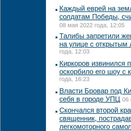
Каждый еврей на зем
солдатам Победы, сч
08 мая 2022 года, 12:05
Талибы запретили же
на улице с открытым
года, 12:03
Киркоров извинился п
оскорбило его шоу с 
года, 16:23
Власти Бровар под К
себя в городе УПЦ
06 
Скончался второй кр
священник, пострада
легкомоторного само