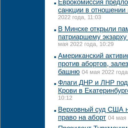
Еврокомиссия предло
санкции в отношении
2022 года, 11:03
В Минске открыли па
патриаршему экзарху
мая 2022 года, 10:29
Американский активи
против абортов, зале
башню
04 мая 2022 года
Флаги ДНР и ЛНР под
Крови в Екатеринбург
10:12
Верховный суд США 
право на аборт
04 мая 