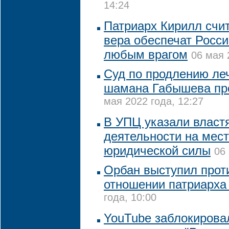
14:24
Патриарх Кирилл счит
вера обеспечат Росси
любым врагом
06 мая 
Суд по продлению леч
шамана Габышева про
мая 2022 года, 12:27
В УПЦ указали властя
деятельности на мест
юридической силы
06
Орбан выступил прот
отношении патриарха
года, 10:00
YouTube заблокирова