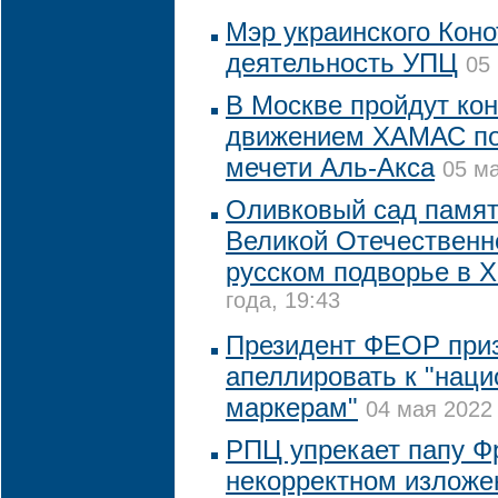
Мэр украинского Коно
деятельность УПЦ
05
В Москве пройдут кон
движением ХАМАС по 
мечети Аль-Акса
05 ма
Оливковый сад памят
Великой Отечественн
русском подворье в 
года, 19:43
Президент ФЕОР приз
апеллировать к "нац
маркерам"
04 мая 2022 
РПЦ упрекает папу Ф
некорректном изложен