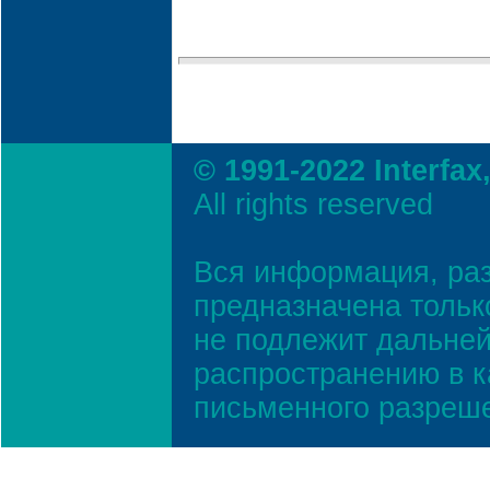
© 1991-2022 Interfax
All rights reserved
Вся информация, ра
предназначена тольк
не подлежит дальней
распространению в к
письменного разреш