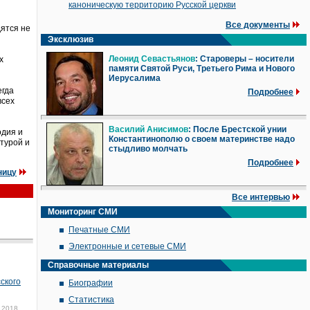
каноническую территорию Русской церкви
Все документы
дятся не
Эксклюзив
Леонид Севастьянов
: Староверы – носители
х
памяти Святой Руси, Третьего Рима и Нового
Иерусалима
егда
Подробнее
всех
Василий Анисимов
: После Брестской унии
одия и
Константинополю о своем материнстве надо
турой и
стыдливо молчать
Подробнее
ницу
Все интервью
Мониторинг СМИ
Печатные СМИ
Электронные и сетевые СМИ
Справочные материалы
ского
Биографии
Статистика
 2018