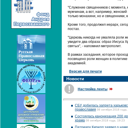
"Служение священников с момента, 
мужчинам, а вот, например, женский
только монахини, но и священники, к
Кроме того, продолжил иерарх, сег
постах.
"Церковь никогда не умаляла роли ж
увидите два образа: образ Иисуса 
святых", - напомнил митрополит.
В рамках заседания, которое прохо
посвящено роли женщин в политике 
академией.
Версия для печати
Новости
Настройка ленты
СБУ добилась запрета харьковс
православия
08 октября 2018 года,
Состоялась канонизация 200 др
храма
08 октября 2018 года, 19:23
Патриарх Кирилл заявил о наме