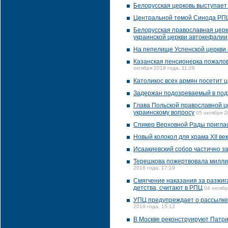
Белорусская церковь выступает
Центральной темой Синода РПЦ 
Белорусская православная цер
украинской церкви автокефалии
На пепелище Успенской церкви 
Казанская пенсионерка пожалов
октября 2018 года, 11:26
Католикос всех армян посетит
Задержан подозреваемый в под
Глава Польской православной 
украинскому вопросу
05 октября 2
Спикер Верховной Рады пригла
Новый колокол для храма XII ве
Исаакиевский собор частично з
Терешкова пожертвовала миллио
2018 года, 17:19
Смягчение наказания за разжиг
детства, считают в РПЦ
04 октябр
УПЦ предупреждает о рассылке
2018 года, 15:12
В Москве реконструируют Патр