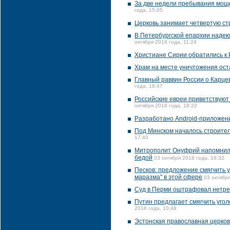
За две недели пребывания моще
года, 15:05
Церковь занимает четвертую стр
В Петербургской епархии надею
октября 2018 года, 11:24
Христиане Сирии обратились к 
Храм на месте уничтожения ост
Главный раввин России о Карце
года, 18:47
Российские евреи приветствуют
октября 2018 года, 18:22
Разработано Android-приложени
Под Минском началось строител
17:40
Митрополит Онуфрий напомнил у
бедой
03 октября 2018 года, 16:32
Песков: предложение смягчить 
маразма" в этой сфере
03 октября
Суд в Перми оштрафовал нетрез
Путин предлагает смягчить уго
2018 года, 10:48
Эстонская православная церков