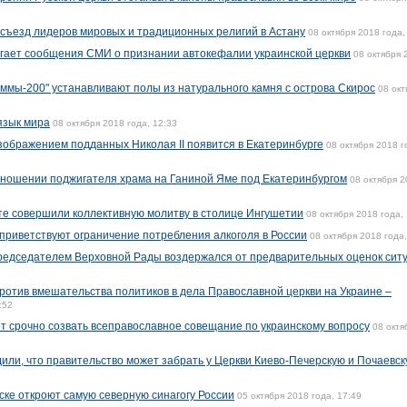
 съезд лидеров мировых и традиционных религий в Астану
08 октября 2018 года,
ргает сообщения СМИ о признании автокефалии украинской церкви
08 октября 
ммы-200" устанавливают полы из натурального камня с острова Скирос
08 окт
язык мира
08 октября 2018 года, 12:33
ображением подданных Николая II появится в Екатеринбурге
08 октября 2018 г
тношении поджигателя храма на Ганиной Яме под Екатеринбургом
08 октября 
те совершили коллективную молитву в столице Ингушетии
08 октября 2018 года, 
 приветствуют ограничение потребления алкоголя в России
08 октября 2018 года,
председателем Верховной Рады воздержался от предварительных оценок сит
ротив вмешательства политиков в дела Православной церкви на Украине –
:52
т срочно созвать всеправославное совещание по украинскому вопросу
08 октя
или, что правительство может забрать у Церкви Киево-Печерскую и Почаевс
ске откроют самую северную синагогу России
05 октября 2018 года, 17:49