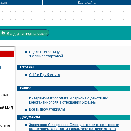
x.com
Карта сайта
Вход
для подписчиков
Сделать страницу
"Религия" стартовой
и
Страны
СНГ и Прибалтика
Видео
аются
Интервью митрополита Илариона о действиях
Константинополя в отношении Украины
мией МИД
Все видеоматериалы
Документы
Заявление Священного Синода в связи с незаконным
сть те,
вторжением Константинопольского патриархата на