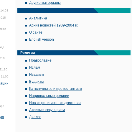
Другие материалы
 14:58
2018
Аналитика
Архив новостей 1989-2004 гг.
ября
О сайте
English version
ода,
Религии
2018
Православие
Ислам
11:10
Иудаизм
 11:05
Буддизм
уации
Католичество и протестантизм
Национальные религии
Новые религиозные движения
бря
Атеизм и секуляризм
кую
Диалог