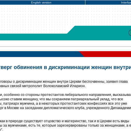
English version
Interfa
верг обвинения в дискриминации женщин внутр
зговоры о дискриминации женщин внутри Церкви беспочвенны, заявил глава
овных связей митрополит Волоколамский Иларион.
ви, особенно со стороны протестантов либерального направления, высказыв
высоко ставим женщину, что мы сохраняем патриархальный уклад, что все
, патриарх мужчина, а в некоторых протестантских конфессиях все это уже
верг в Москве на заседании дипломатического клуба, учрежденного Дипакаде
как в природе существует отцовство и материнство, так и в Церкви есть виды
 за мужчинами, есть те, которые зарезервированы только за женщинами, а е
".