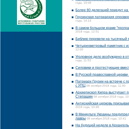
года, 19:06
Более 80 делегаций приедут на
Грузинская патриархия опрове
года, 14:14
В самом большом храме "програ
2018 года, 12:51
Библию перевели на тысячный 
Четырехметровый памятник с из
12:00
Уголовное дело возбуждено в о
года, 11:53
Силовики и протестующие вмес
В Русской православной церкви
Патриарх Грузии на встрече с 
с УПЦ
08 октября 2018 года, 11:00
Архиепископ Кипра выступает п
Степашин
08 октября 2018 года, 10
Антиохийская церковь призывае
2018 года, 10:48
В Минкульте Украины предупред
лавры
08 октября 2018 года, 10:41
На будущей неделе в Архангель