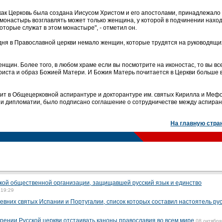
как Церковь была создана Иисусом Христом и его апостолами, принадлежало
 монастырь возглавлять может только женщина, у которой в подчинении нахо
оторые служат в этом монастыре", - отметил он.
одня в Православной церкви немало женщин, которые трудятся на руководящи
енщин. Более того, в любом храме если вы посмотрите на иконостас, то вы вс
Христа и образ Божией Матери. И Божия Матерь почитается в Церкви больше 
дит в Общецерковной аспирантуре и докторантуре им. святых Кирилла и Меф
и дипломатии, было подписано соглашение о сотрудничестве между аспиран
На главную стра
кой общественной организации, защищавшей русский язык и единство
 19:29
евних святых Испании и Португалии, список которых составил настоятель рус
рении Русской церкви отстаивать каноны православия во всем мире
08 октября