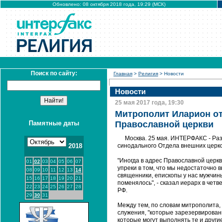
Обновлено: 08 октября 2018 года, 19:29 (МСК)
Поиск по сайту:
Главная
>
Религия
> Новости
Новости
25 мая 2017 года, 19:30
Митрополит Иларион от
Памятные даты
Православной церкви
Москва. 25 мая. ИНТЕРФАКС - Ра
2018
синодального Отдела внешних церк
"Иногда в адрес Православной церк
01
02
03
04
05
06
07
упреки в том, что мы недостаточно 
08
09
10
11
12
13
14
священники, епископы у нас мужчины
15
16
17
18
19
20
21
поменялось", - сказал иерарх в чет
22
23
24
25
26
27
28
РФ.
29
30
31
Между тем, по словам митрополита, 
служения, "которые зарезервированы
которые могут выполнять те и другие