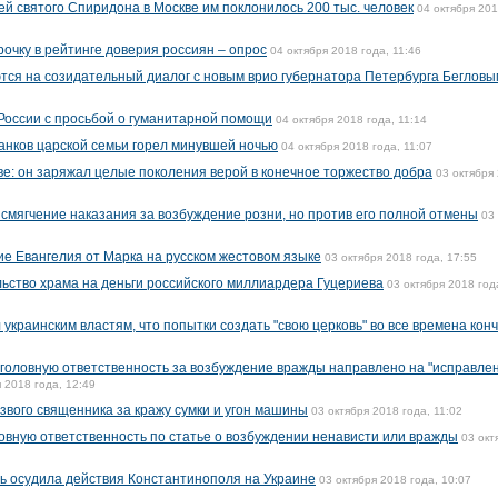
й святого Спиридона в Москве им поклонилось 200 тыс. человек
04 октября 20
очку в рейтинге доверия россиян – опрос
04 октября 2018 года, 11:46
тся на созидательный диалог с новым врио губернатора Петербурга Бегловы
России с просьбой о гуманитарной помощи
04 октября 2018 года, 11:14
анков царской семьи горел минувшей ночью
04 октября 2018 года, 11:07
ве: он заряжал целые поколения верой в конечное торжество добра
03 октября
 смягчение наказания за возбуждение розни, но против его полной отмены
03
е Евангелия от Марка на русском жестовом языке
03 октября 2018 года, 17:55
ьство храма на деньги российского миллиардера Гуцериева
03 октября 2018 год
краинским властям, что попытки создать "свою церковь" во все времена кон
уголовную ответственность за возбуждение вражды направлено на "исправле
 2018 года, 12:49
вого священника за кражу сумки и угон машины
03 октября 2018 года, 11:02
ловную ответственность по статье о возбуждении ненависти или вражды
03 окт
ь осудила действия Константинополя на Украине
03 октября 2018 года, 10:07