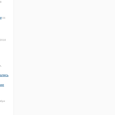
18
м
04
 2018
а,
чались
ние
ября