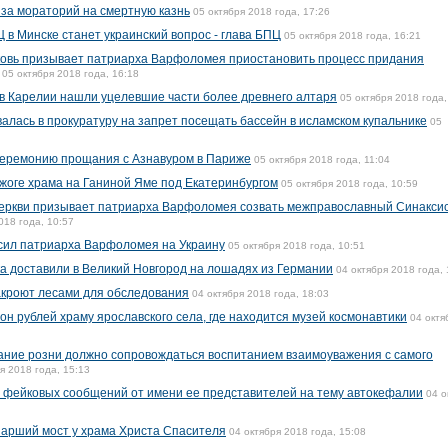
 за мораторий на смертную казнь
05 октября 2018 года, 17:26
в Минске станет украинский вопрос - глава БПЦ
05 октября 2018 года, 16:21
ковь призывает патриарха Варфоломея приостановить процесс придания
05 октября 2018 года, 16:18
в Карелии нашли уцелевшие части более древнего алтаря
05 октября 2018 года,
алась в прокуратуру на запрет посещать бассейн в исламском купальнике
05
 церемонию прощания с Азнавуром в Париже
05 октября 2018 года, 11:04
жоге храма на Ганиной Яме под Екатеринбургом
05 октября 2018 года, 10:59
церкви призывает патриарха Варфоломея созвать межправославный Синаксис
018 года, 10:57
сил патриарха Варфоломея на Украину
05 октября 2018 года, 10:51
ка доставили в Великий Новгород на лошадях из Германии
04 октября 2018 года, 
акроют лесами для обследования
04 октября 2018 года, 18:03
н рублей храму ярославского села, где находится музей космонавтики
04 октя
ание розни должно сопровождаться воспитанием взаимоуважения с самого
я 2018 года, 15:13
 фейковых сообщений от имени ее представителей на тему автокефалии
04 о
иарший мост у храма Христа Спасителя
04 октября 2018 года, 15:08