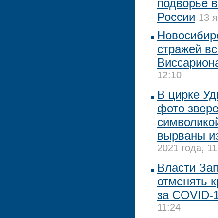
подворье в
России
13 я
Новосибирс
стражей вс
Виссарион
12:10
В цирке Уд
фото звере
символикой
вырваны из
2021 года, 11
Власти За
отменять к
за COVID-
11:24