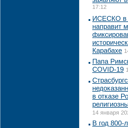
17:12
ИСЕСКО в 
направит 
фиксирова
историческ
Карабахе
1
Папа Римск
COVID-19
Страсбургс
недоказан
в отказе Р
религиозны
14 января 20
В год 800-