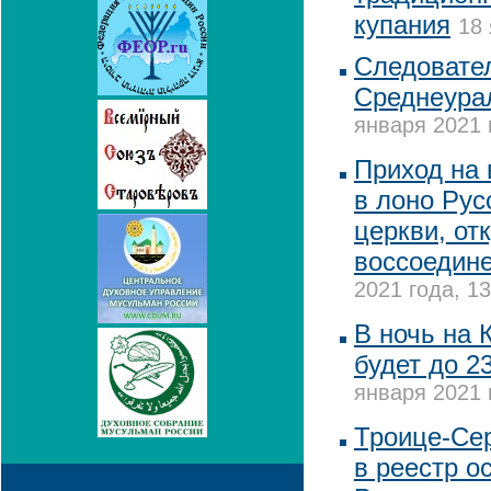
купания
18 
Следовате
Среднеура
января 2021 
Приход на
в лоно Рус
церкви, от
воссоедин
2021 года, 13
В ночь на 
будет до 2
января 2021 
Троице-Се
в реестр о