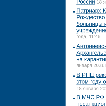
России
18 я
Патриарх К
Рождество 
больницы 
учреждени
года, 11:46
Антониево
Архангельс
на каранти
января 2021 
В РПЦ реко
этом году 
18 января 20
В МЧС РФ 
несанкцио