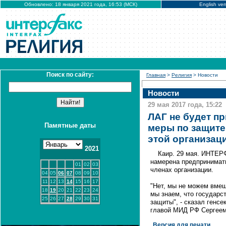
Обновлено: 18 января 2021 года, 16:53 (МСК)
English ver
Поиск по сайту:
Главная
>
Религия
> Новости
Новости
29 мая 2017 года, 15:22
ЛАГ не будет п
Памятные даты
меры по защите
этой организац
2021
Каир. 29 мая. ИНТЕРФ
намерена предпринимать
01
02
03
членах организации.
04
05
06
07
08
09
10
11
12
13
14
15
16
17
"Нет, мы не можем вмеш
18
19
20
21
22
23
24
мы знаем, что государс
25
26
27
28
29
30
31
защиты", - сказал генс
главой МИД РФ Сергее
Версия для печати