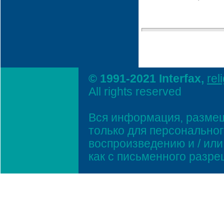
© 1991-2021 Interfax,
rel
All rights reserved
Вся информация, размещ
только для персонально
воспроизведению и / ил
как с письменного разр