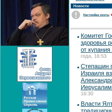
Новости
Настройка ленты
Комитет Го
здоровья р
от купания
года, 16:53
Степашин 
Израиля вз
Александро
Иерусалим
16:30
Власти Ялт
традиционн