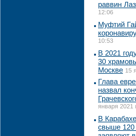
раввин Ла
12:06
Муфтий Гай
коронавир
10:53
В 2021 год
30 храмовы
Москве
15 
Глава евр
назвал кон
Грачевског
января 2021 
В Карабах
свыше 120 
заявляют в