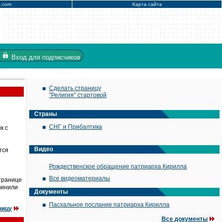
x.com
Карта сайта
Вход
для подписчиков
Сделать страницу
"Религия" стартовой
Страны
СНГ и Прибалтика
к с
Видео
тся
Рождественское обращение патриарха Кирилла
Все видеоматериалы
транице
чинили
Документы
Пасхальное послание патриарха Кирилла
ницу
Все документы