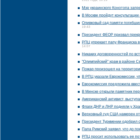
2022 года, 10:19
Мэр украинского Конотопа запр
В Москве пройдут консультации
Оливковый сад памяти погибших
19:43
Президент ФЕОР призвал прекр
РПЦ упрекает папу Франциска в
14:07
Никаких договоренностей по вст
"Олимпийский" храм в районе С
Пожар произошел на территори
В РПЦ указали Еврокомиссии, ч
Еврокомиссия предложила ввес
В Минске открыли памятник пер
Американский активист, выступ
Флаги ДНР и ЛНР подняли у Хра
Верховный суд США намерен от
Президент Туркмении одобрил с
Папа Римский заявил, что до по
РПЦ просит использовать ее по