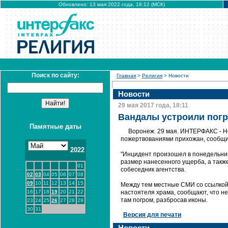
Обновлено: 13 мая 2022 года, 18:12 (МСК)
Поиск по сайту:
Главная
>
Религия
> Новости
Новости
29 мая 2017 года, 18:11
Вандалы устроили погр
Памятные даты
Воронеж. 29 мая. ИНТЕРФАКС - Не
пожертвованиями прихожан, сообщил
2022
"Инцидент произошел в понедельник
размер нанесенного ущерба, а также
01
собеседник агентства.
02
03
04
05
06
07
08
09
10
11
12
13
14
15
Между тем местные СМИ со ссылкой 
16
17
18
19
20
21
22
настоятеля храма, сообщают, что не
там погром, разбросав иконы.
23
24
25
26
27
28
29
30
31
Версия для печати
Новости