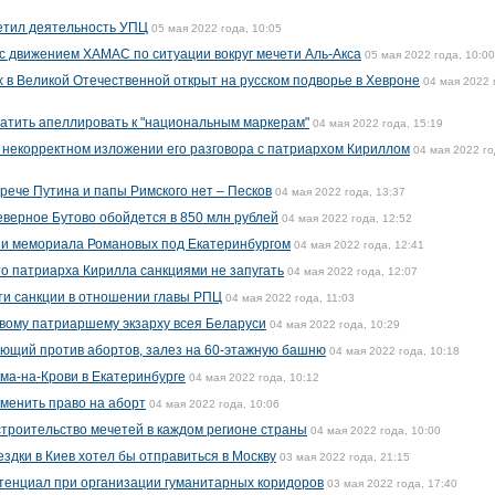
етил деятельность УПЦ
05 мая 2022 года, 10:05
 с движением ХАМАС по ситуации вокруг мечети Аль-Акса
05 мая 2022 года, 10:00
 в Великой Отечественной открыт на русском подворье в Хевроне
04 мая 2022 
атить апеллировать к "национальным маркерам"
04 мая 2022 года, 15:19
 некорректном изложении его разговора с патриархом Кириллом
04 мая 2022 го
рече Путина и папы Римского нет – Песков
04 мая 2022 года, 13:37
еверное Бутово обойдется в 850 млн рублей
04 мая 2022 года, 12:52
и мемориала Романовых под Екатеринбургом
04 мая 2022 года, 12:41
то патриарха Кирилла санкциями не запугать
04 мая 2022 года, 12:07
ти санкции в отношении главы РПЦ
04 мая 2022 года, 11:03
вому патриаршему экзарху всея Беларуси
04 мая 2022 года, 10:29
ающий против абортов, залез на 60-этажную башню
04 мая 2022 года, 10:18
ма-на-Крови в Екатеринбурге
04 мая 2022 года, 10:12
менить право на аборт
04 мая 2022 года, 10:06
троительство мечетей в каждом регионе страны
04 мая 2022 года, 10:00
ездки в Киев хотел бы отправиться в Москву
03 мая 2022 года, 21:15
тенциал при организации гуманитарных коридоров
03 мая 2022 года, 17:40