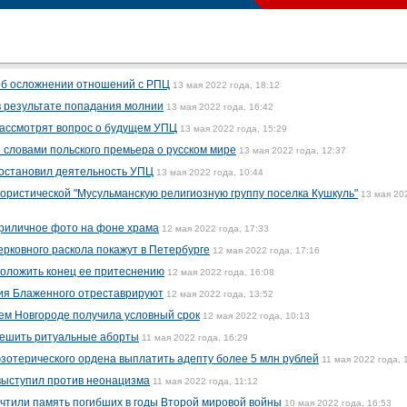
 об осложнении отношений с РПЦ
13 мая 2022 года, 18:12
в результате попадания молнии
13 мая 2022 года, 16:42
рассмотрят вопрос о будущем УПЦ
13 мая 2022 года, 15:29
словами польского премьера о русском мире
13 мая 2022 года, 12:37
иостановил деятельность УПЦ
13 мая 2022 года, 10:44
ористической "Мусульманскую религиозную группу поселка Кушкуль"
13 мая 20
риличное фото на фоне храма
12 мая 2022 года, 17:33
ерковного раскола покажут в Петербурге
12 мая 2022 года, 17:16
положить конец ее притеснению
12 мая 2022 года, 16:08
ия Блаженного отреставрируют
12 мая 2022 года, 13:52
нем Новгороде получила условный срок
12 мая 2022 года, 10:13
решить ритуальные аборты
11 мая 2022 года, 16:29
эзотерического ордена выплатить адепту более 5 млн рублей
11 мая 2022 года, 
ыступил против неонацизма
11 мая 2022 года, 11:12
чтили память погибших в годы Второй мировой войны
10 мая 2022 года, 16:53