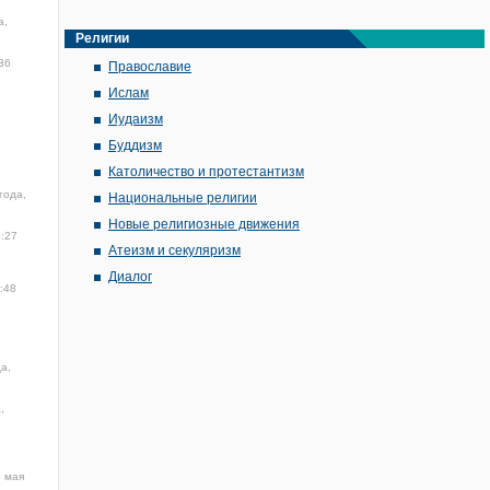
а,
Религии
36
Православие
Ислам
Иудаизм
Буддизм
Католичество и протестантизм
года,
Национальные религии
Новые религиозные движения
3:27
Атеизм и секуляризм
Диалог
:48
а,
,
 мая