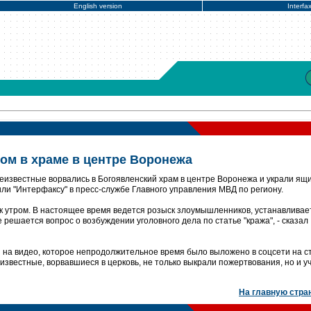
English version
Interfa
ом в храме в центре Воронежа
известные ворвались в Богоявленский храм в центре Воронежа и украли ящи
и "Интерфаксу" в пресс-службе Главного управления МВД по региону.
 утром. В настоящее время ведется розыск злоумышленников, устанавливае
 решается вопрос о возбуждении уголовного дела по статье "кража", - сказал
на видео, которое непродолжительное время было выложено в соцсети на с
известные, ворвавшиеся в церковь, не только выкрали пожертвования, но и у
На главную стра