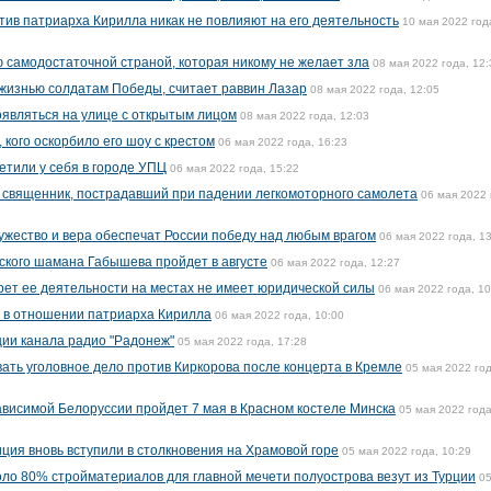
тив патриарха Кирилла никак не повлияют на его деятельность
10 мая 2022 год
 самодостаточной страной, которая никому не желает зла
08 мая 2022 года, 12:
жизнью солдатам Победы, считает раввин Лазар
08 мая 2022 года, 12:05
являться на улице с открытым лицом
08 мая 2022 года, 12:03
 кого оскорбило его шоу с крестом
06 мая 2022 года, 16:23
етили у себя в городе УПЦ
06 мая 2022 года, 15:22
 священник, пострадавший при падении легкомоторного самолета
06 мая 2022 
мужество и вера обеспечат России победу над любым врагом
06 мая 2022 года, 1
ского шамана Габышева пройдет в августе
06 мая 2022 года, 12:27
прет ее деятельности на местах не имеет юридической силы
06 мая 2022 года, 10
й в отношении патриарха Кирилла
06 мая 2022 года, 10:00
ии канала радио "Радонеж"
05 мая 2022 года, 17:28
ать уголовное дело против Киркорова после концерта в Кремле
05 мая 2022 год
висимой Белоруссии пройдет 7 мая в Красном костеле Минска
05 мая 2022 года
ция вновь вступили в столкновения на Храмовой горе
05 мая 2022 года, 10:29
ло 80% стройматериалов для главной мечети полуострова везут из Турции
05