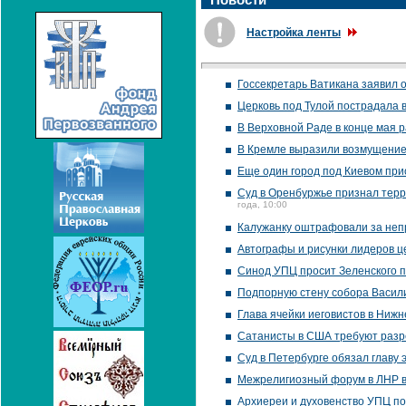
Настройка ленты
Госсекретарь Ватикана заявил
Церковь под Тулой пострадала 
В Верховной Раде в конце мая 
В Кремле выразили возмущение 
Еще один город под Киевом пр
Суд в Оренбуржье признал терр
года, 10:00
Калужанку оштрафовали за неп
Автографы и рисунки лидеров ц
Синод УПЦ просит Зеленского 
Подпорную стену собора Васил
Глава ячейки иеговистов в Ниж
Сатанисты в США требуют раз
Суд в Петербурге обязал главу 
Межрелигиозный форум в ЛНР в
Архиереи и духовенство УПЦ по