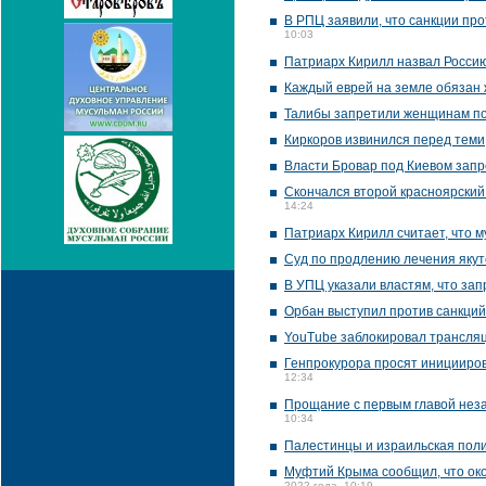
В РПЦ заявили, что санкции про
10:03
Патриарх Кирилл назвал Россию
Каждый еврей на земле обязан 
Талибы запретили женщинам по
Киркоров извинился перед теми,
Власти Бровар под Киевом запр
Скончался второй красноярский
14:24
Патриарх Кирилл считает, что 
Суд по продлению лечения якут
В УПЦ указали властям, что за
Орбан выступил против санкци
YouTube заблокировал трансляц
Генпрокурора просят иницииров
12:34
Прощание с первым главой неза
10:34
Палестинцы и израильская поли
Муфтий Крыма сообщил, что око