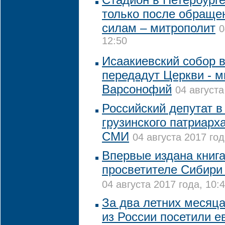
только после обраще
силам – митрополит
0
12:50
Исаакиевский собор 
передадут Церкви - м
Варсонофий
04 августа
Российский депутат в
грузинского патриарха
СМИ
04 августа 2017 год
Впервые издана книга
просветителе Сибири 
04 августа 2017 года, 10:
За два летних месяца
из России посетили 