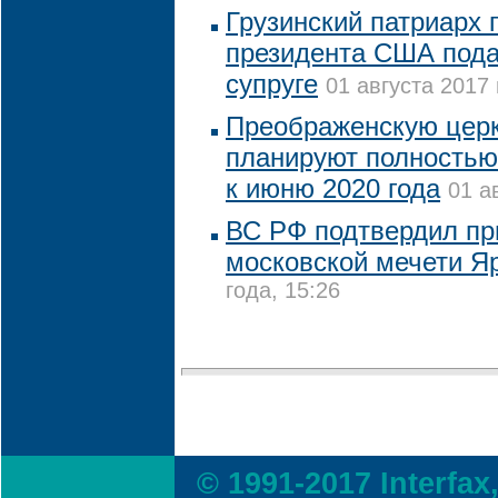
Грузинский патриарх 
президента США пода
супруге
01 августа 2017 
Преображенскую церк
планируют полностью
к июню 2020 года
01 а
ВС РФ подтвердил пр
московской мечети Я
года, 15:26
© 1991-2017 Interfax