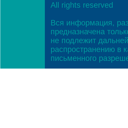
All rights reserved
Вся информация, ра
предназначена тольк
не подлежит дальней
распространению в к
письменного разреш