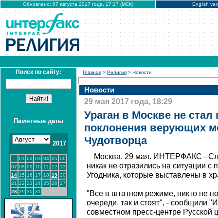
Обновлено: 07 августа 2017 года, 17:27 (МСК)
English ver
Поиск по сайту:
Главная
>
Религия
> Новости
Новости
29 мая 2017 года, 18:29
Ураган в Москве не стал
Памятные даты
поклонения верующих м
Чудотворца
2017
Москва. 29 мая. ИНТЕРФАКС - С
01
02
03
04
05
06
никак не отразились на ситуации 
07
08
09
10
11
12
13
Угодника, которые выставлены в х
14
15
16
17
18
19
20
21
22
23
24
25
26
27
28
29
30
31
"Все в штатном режиме, никто не по
очереди, так и стоят", - сообщили 
совместном пресс-центре Русской ц