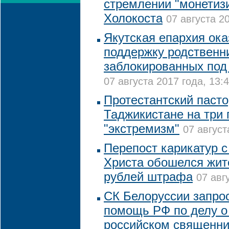
стремлении "монетиз
Холокоста
07 августа 2
Якутская епархия ок
поддержку родственн
заблокированных под
07 августа 2017 года, 13:
Протестантский пасто
Таджикистане на три 
"экстремизм"
07 август
Перепост карикатур 
Христа обошелся жит
рублей штрафа
07 авг
СК Белоруссии запро
помощь РФ по делу о
российском священни