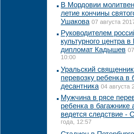
В Мордовии молитвен
летие кончины свято
Ушакова
07 августа 201
Руководителем россий
культурного центра в
дипломат Кадышев
07
10:00
Уральский священник
перевозку ребенка в 
десантника
04 августа 
Мужчина в рясе пере
ребенка в багажнике 
ведется следствие -
года, 12:57
Стадион в Петербурге