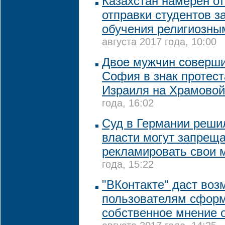
Казахстан намерен от
отправки студентов з
обучения религиозны
августа 2017 года, 10:00
Двое мужчин соверши
София в знак протест
Израиля на Храмовой
года, 16:02
Суд в Германии реши
власти могут запрещ
рекламировать свои 
года, 15:22
"ВКонтакте" даст во
пользователям сфор
собственное мнение 