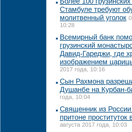
Более 100 грузинских
Стамбуле требуют об
молитвенный уголок
0
10:28
Всемирный банк помо
грузинский монастыр
Давид-Гареджи, где х
изображением цариц
2017 года, 10:16
Сын Рахмона разреши
Душанбе на Курбан-б
года, 10:04
Священник из России
притоне проституток 
августа 2017 года, 10:03