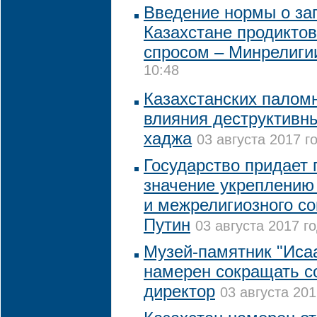
Введение нормы о за
Казахстане продикто
спросом – Минрелиги
10:48
Казахстанских паломн
влияния деструктивн
хаджа
03 августа 2017 г
Государство придает 
значение укреплению
и межрелигиозного со
Путин
03 августа 2017 го
Музей-памятник "Исаа
намерен сокращать с
директор
03 августа 201