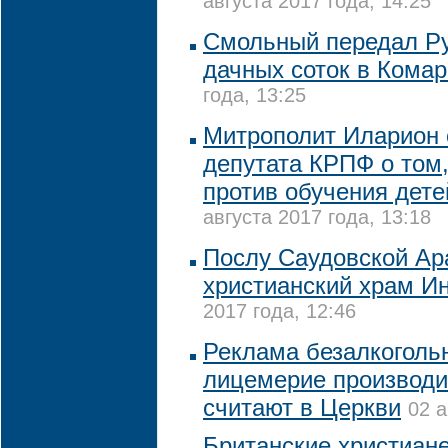
августа 2017 года, 14:25
Смольный передал Ру
дачных соток в Кома
года, 13:25
Митрополит Иларион 
депутата КРПФ о том,
против обучения дете
августа 2017 года, 13:18
Послу Саудовской Ар
христианский храм И
2017 года, 12:46
Реклама безалкогольн
лицемерие производи
считают в Церкви
02 а
Британские христиане