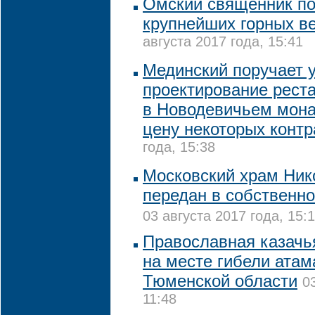
Омский священник по
крупнейших горных в
августа 2017 года, 15:41
Мединский поручает 
проектирование рест
в Новодевичьем мона
цену некоторых контр
года, 15:38
Московский храм Ник
передан в собственно
03 августа 2017 года, 15:
Православная казачь
на месте гибели атам
Тюменской области
0
11:48