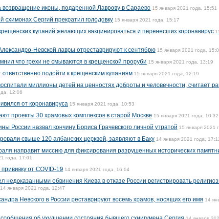
а возвращение иконы, подаренной Лаврову в Сараево
15 января 2021 года, 15:51
 схимонах Сергий прекратил голодовку
15 января 2021 года, 15:17
 крещенских купаний желающих вакцинироваться и перенесших коронавирус
1
Александро-Невской лавры отреставрируют к сентябрю
15 января 2021 года, 15:
нил что грехи не смываются в крещенской проруби
15 января 2021 года, 13:19
 ответственно подойти к крещенским купаниям
15 января 2021 года, 12:19
воспитали миллионы детей на ценностях доброты и человечности, считает ра
да, 12:06
ивился от коронавируса
15 января 2021 года, 10:53
ают проекты 30 храмовых комплексов в старой Москве
15 января 2021 года, 10:32
ины России назвал кончину Бориса Грачевского личной утратой
15 января 2021 г
ровали свыше 120 албанских церквей, заявляют в Баку
14 января 2021 года, 17:1
аля направит миссию для фиксирования разрушенных исторических памятни
1 года, 17:01
 прививку от COVID-19
14 января 2021 года, 16:04
чел недоказанными обвинения Киева в отказе России регистрировать религио
14 января 2021 года, 12:47
сандра Невского в России реставрируют восемь храмов, носящих его имя
14 ян
сообщения об ухудшении состояния бывшего схиигумена Сергия
14 января 202