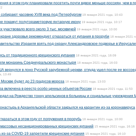
ения в этом году планировали посетить почти вдвое меньше россиян, чем в 
22
собирают часовню XVIII века под Петербургом
19 января 2021 года, 10:43
ре покажут полутораметровую янтарную икону
19 января 2021 года, 10:17
х участвовало всего около 3 тыс. москвичей
19 января 2021 года, 10:00
хране здоровья рекомендует отказаться от купания в проруби
18 января 2021 г
вительство Израиля взять под охрану Александровское подворье в Иерусал
ись от традиционного крещенского купания
18 января 2021 года, 16:09
или монахинь Среднеуральского монастыря
18 января 2021 года, 16:03
А вернулся в лоно Русской зарубежной церкви, откуда ушел после ее воссое
а, 13:49
 Москве будет до 23 градусов мороза
18 января 2021 года, 13:03
ра включена в реестр особо ценных объектов России
18 января 2021 года, 11:53
едал на Рождество тонну апельсинов в больницы и социальные учреждения 
онастырь в Архангельской области закрылся на карантин из-за коронавируса
казаться в этом году от погружения в прорубь
18 января 2021 года, 10:00
массовых несанкционированных крещенских купаний
15 января 2021 года, 16:16
а из-за COVID-19 запретили крещенские купания
15 января 2021 года, 16:10