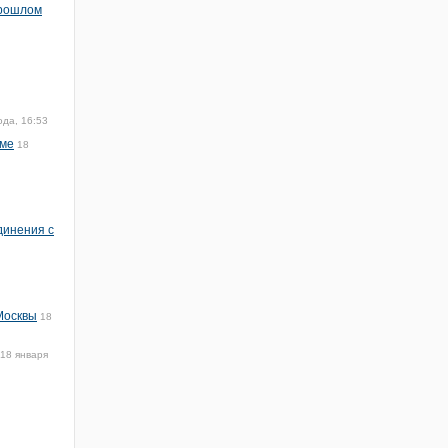
прошлом
ода, 16:53
име
18
динения с
Москвы
18
18 января