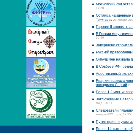
Московский суд оста
17:28
Останки, найденные 
Текутьеву
21 января 202
Гарегин II сменил гл
В России могут изме
10:46
Завершено строитель
Русский православны
Омбудсмен назвала г
В Совбезе РФ предла
Арестованный экс-сх
Епархия назвала чер
находился Сергий
20 
Более 1,2 млн. челов
Заключенные Петербу
года, 18:31
Следователи планирую
января 2021 года, 17:35
Путин принял участие
Более 14 тыс. петер