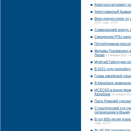
Киев рассчитывает н
Арестованный бывший
Врач предостерег от
2021 года, 15:07
Семинарский корпус 
Священник РПЦ напом
Петербуржцев просят
Фильмы Грачевского 
Лазар
15 января 2021 го
Муфтий Гайнутдин пр
В 2021 году разработ
Глава еврейской общ
В Карабахе арменизи
ИСЕСКО в конце февр
Карабахе
14 января 202
Папа Римский сделал
Страсбургский суд с
организации в Крыму
В год 800-летия Алек
года, 12:27
Во ФСИН опровергли 