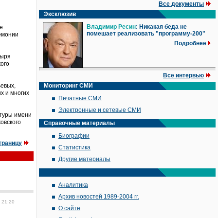
Все документы
Эксклюзив
Владимир Ресин
: Никакая беда не
е
помешает реализовать "программу-200"
ремонии
Подробнее
тыря
кого
Все интервью
евых,
Мониторинг СМИ
х и многих
Печатные СМИ
Электронные и сетевые СМИ
ьтуры имени
овского
Справочные материалы
Биографии
траницу
Статистика
Другие материалы
Аналитика
Архив новостей 1989-2004 гг.
 21:20
О сайте