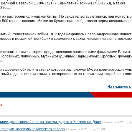
, Великой Северной (1700-1721) и Семилетней войны (1756-1763), а также
2 года.
и живых героев Куликовской битвы. По свидетельству летописи, при монастыр
 500 героев, павших в битве на Куликовом поле", - сказал перед началом це
событий Отечественной войны 1812 года некрополь Спасо-Андроникова монас
ицеров и москвичей, погибших в сражениях с захватчиками или в огне московс
и покоится сама история, представленная знаменитыми фамилиями Бахметь
, Головиных, Лопухиных, Мусиных-Пушкиных, Нарышкиных, Орловых, Трубецки
ор.
 в древней обители, в стенах которой расположен Музей древнерусской кул
стный ход и лития о москвичах, похороненных на территории старейшего моск
На главную с
игии дагестанской газеты начали судить в Ростове-на-Дону
21 января 2021 года,
аврируют колокольню Морского собора
21 января 2021 года, 18:08