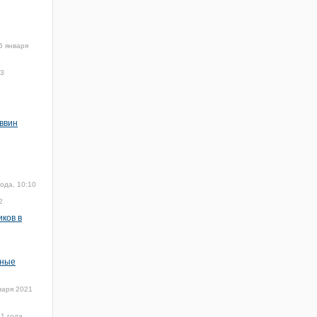
5 января
03
ввин
ода, 10:10
2
ков в
зные
варя 2021
1 года,