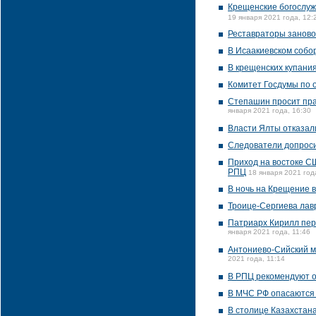
Крещенские богослуж
19 января 2021 года, 12:
Реставраторы заново 
В Исаакиевском собо
В крещенских купания
Комитет Госдумы по о
Степашин просит пра
января 2021 года, 16:30
Власти Ялты отказал
Следователи допрос
Приход на востоке СШ
РПЦ
18 января 2021 год
В ночь на Крещение в
Троице-Сергиева лав
Патриарх Кирилл пер
января 2021 года, 11:46
Антониево-Сийский м
2021 года, 11:14
В РПЦ рекомендуют от
В МЧС РФ опасаются 
В столице Казахстан