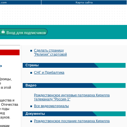
x.com
Карта сайта
Вход
для подписчиков
Сделать страницу
"Религия" стартовой
ь
Страны
СНГ и Прибалтика
Троицы,
е
Видео
 в этой
Рождественское интервью патриарха Кирилла
телеканалу "Россия-1"
щества и
 Отечества
Все видеоматериалы
е годы
ред
Документы
аухов.
Рождественское послание патриарха Кирилла
тникам