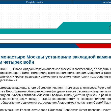
English version
Interfa
 монастыре Москвы установили закладной камен
м четырех войн
ФАКС - В Спасо-Андрониковом монастыре Москвы в воскресенье, в праздник 
ия закладного камня мемориала всем воинам, полководцам, монахам, а такж
атических кругов, нашедших упокоение в местном некрополе и похороненным
ществования.
символом национального объединения, понятным всем слоям российского об
тву. Бесспорными объединяющими фигурами вместе с воинами-защитниками
дрей Рублев, святитель Алексий и великий князь Дмитрий Донской, в разны
создававшие славу России", - сказал корреспонденту "Интерфакс-Религия" пе
 общественного движения возрождения Андроникова монастыря Сергей Карн
го художника России, скульптора Салавата Щербакова будет посвящен учас