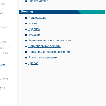
English version
года,
Религии
ату
Православие
Ислам
1 года,
Иудаизм
Буддизм
Католичество и протестантизм
, 17:47
Национальные религии
да, 14:22
Новые религиозные движения
, 12:14
Атеизм и секуляризм
Диалог
 где
7
ря 2021
я
19