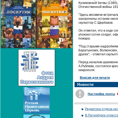
Куликовской битвы (1380)
Отечественной войны 181
"Здесь москвичи встречал
захоронены останки около
скульптор С.Щербаков.
Он отметил, что в ходе 
упокоил сотни солдат, оф
пожара.
"Под старыми надгробиям
Баратынских, Волконских
других", - отметил скульпт
Перед началом церемонии
А.Рублева, состоялся кре
некрополя.
Версия для печати
Новости
Настройка ленты
Редактора отдела рел
В Петербурге отрест