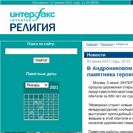
Обновлено: 21 января 2021 года, 21:20 (МСК)
Поиск по сайту:
Главная
>
Религия
> Новости
Новости
05 июня 2017 года, 10:31
В Андрониковом
Памятные даты
памятника героя
Москва. 5 июня. ИНТЕР
2021
прошла церемония открыт
представителям аристокр
обители за 660 лет ее су
01
02
03
04
05
06
07
08
09
10
"Мемориал станет новым 
11
12
13
14
15
16
17
международному сообщес
18
19
20
21
22
23
24
выступают преподобный Ан
25
26
27
28
29
30
31
жившие в этой обители и 
началом церемонии глава
Памятник работы народно