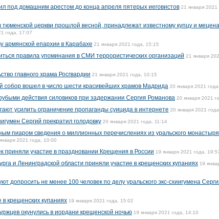
вил под домашним арестом до конца апреля пятерых иеговистов
21 января 2021 
в тюменской церкви прошлой весной, принадлежат известному купцу и мецен
1 года, 17:07
аву армянской епархии в Карабахе
21 января 2021 года, 15:15
ниться правила упоминания в СМИ террористических организаций
21 января 202
ство главного храма Росгвардии
21 января 2021 года, 10:15
й собор вошел в число шести красивейших храмов Мадрида
20 января 2021 года
рубыми действия силовиков при задержании Сергия Романова
20 января 2021 го
гают усилить ограничение пропаганды суицида в интернете
20 января 2021 года
иигумен Сергий прекратил голодовку
20 января 2021 года, 11:14
ным пиаром сведения о миллионных перечислениях из уральского монастыря,
января 2021 года, 10:00
ек приняли участие в праздновании Крещения в России
19 января 2021 года, 19:5
рга и Ленинградской области приняли участие в крещенских купаниях
19 янва
т допросить не менее 100 человек по делу уральского экс-схиигумена Серги
 в крещенских купаниях
19 января 2021 года, 15:02
буржцев окунулись в иордани крещенской ночью
19 января 2021 года, 14:10