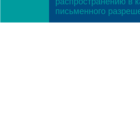
распространению в к
письменного разреш