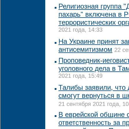
Религиозная группа 
пахарь" включена в Р
террористических орг
2021 года, 14:33
На Украине принят за
антисемитизмом
22 се
Проповедник-иеговис
уголовного дела в Та
2021 года, 15:49
Талибы заявили, что
смогут вернуться в 
21 сентября 2021 года, 10
В еврейской общине с
ответственность за п