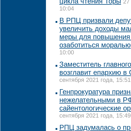
цикла чтения Торы
27
10:04
В РПЦ призвали депу
увеличить доходы ма
меры для повышения
озаботиться моралью
10:00
Заместитель главног
возглавит епархию в
сентября 2021 года, 15:51
Генпрокуратура приз
нежелательными в Р
сайентологические ор
сентября 2021 года, 15:49
РПЦ задумалась о пр