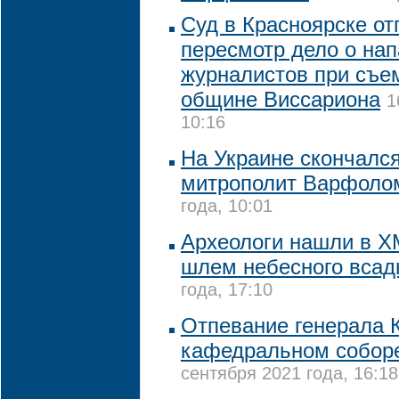
Суд в Красноярске от
пересмотр дело о нап
журналистов при съе
общине Виссариона
1
10:16
На Украине скончалс
митрополит Варфоло
года, 10:01
Археологи нашли в Х
шлем небесного всад
года, 17:10
Отпевание генерала 
кафедральном собор
сентября 2021 года, 16:18