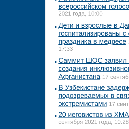
всероссийском голос
2021 года, 10:00
Дети и взрослые в Да
госпитализированы с
праздника в медресе
17:33
Саммит ШОС заявил 
создания инклюзивно
Афганистана
17 сентяб
В Узбекистане задер
подозреваемых в свя
экстремистами
17 сент
20 иеговистов из ХМА
сентября 2021 года, 10:28