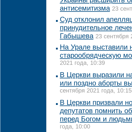
антисемитизма
23 сент
Суд отклонил апелля
принудительное лече
Габышева
23 сентября 
На Урале выставили 
старообрядческую м
2021 года, 10:39
В Церкви выразили на
или поздно аборты в
сентября 2021 года, 10:15
В Церкви призвали н
депутатов помнить об
перед Богом и людьм
года, 10:00