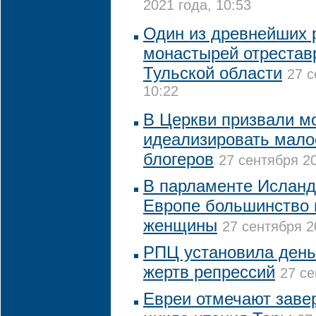
2021 года, 10:53
Один из древнейших 
монастырей отрестав
Тульской области
27 с
10:22
В Церкви призвали м
идеализировать мал
блогеров
27 сентября 20
В парламенте Исланд
Европе большинство 
женщины
27 сентября 2
РПЦ установила день
жертв репрессий
27 се
Евреи отмечают заве