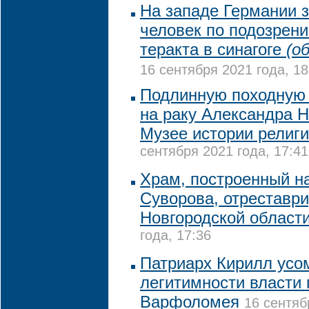
На западе Германии 
человек по подозрени
теракта в синагоге
(о
16 сентября 2021 года, 18
Подлинную походную 
на раку Александра Н
Музее истории религи
сентября 2021 года, 17:41
Храм, построенный н
Суворова, отреставр
Новгородской област
года, 17:36
Патриарх Кирилл усо
легитимности власти 
Варфоломея
16 сентяб