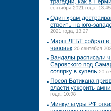
трагедий, как в Перми
сентября 2021 года, 13:45
Один храм достраива
строить на юго-запад
2021 года, 13:27
Марш ЛГБТ собрал в К
человек
20 сентября 202
Вандалы расписали 
Саровского под Сама
солярку в купель
20 се
Посол Ватикана приз
власти ускорить амн
года, 10:08
Минкультуры РФ отка
прокатное удостовер