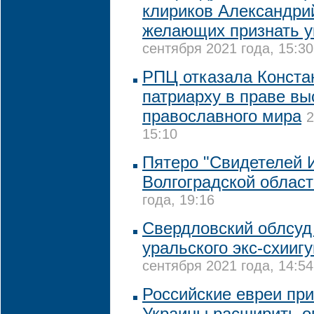
клириков Александрий
желающих признать у
сентября 2021 года, 15:30
РПЦ отказала Конста
патриарху в праве вы
православного мира
2
15:10
Пятеро "Свидетелей 
Волгоградской област
года, 19:16
Свердловский облсуд
уральского экс-схии
сентября 2021 года, 14:54
Российские евреи при
Украины расширить о