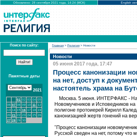
Обновлено: 28 сентября 2021 года, 14:24 (МСК)
English ver
Поиск по сайту:
Главная
>
Религия
> Новости
Новости
05 июня 2017 года, 17:47
Процесс канонизации но
Памятные даты
на нет, доступ к докумен
настоятель храма на Бу
2021
Москва. 5 июня. ИНТЕРФАКС - На
01
02
03
04
05
Новомучеников и Исповедников на
06
07
08
09
10
11
12
полигоне протоиерей Кирилл Калед
13
14
15
16
17
18
19
канонизацией жертв гонений на вер
20
21
22
23
24
25
26
27
28
29
30
"Процесс канонизации новомученик
Русской сведен на нет, потому что 