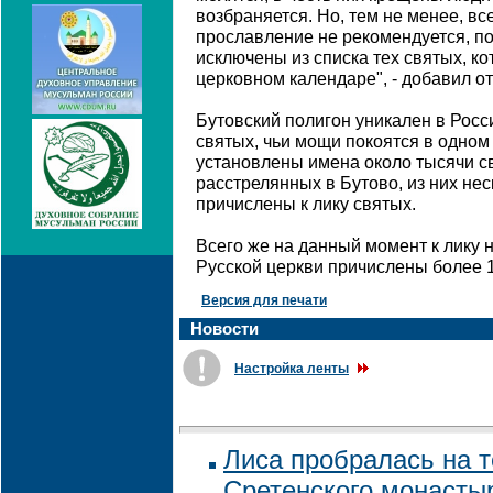
возбраняется. Но, тем не менее, в
прославление не рекомендуется, п
исключены из списка тех святых, к
церковном календаре", - добавил о
Бутовский полигон уникален в Росс
святых, чьи мощи покоятся в одном
установлены имена около тысячи с
расстрелянных в Бутово, из них нес
причислены к лику святых.
Всего же на данный момент к лику 
Русской церкви причислены более 1
Версия для печати
Новости
Настройка ленты
Лиса пробралась на 
Сретенского монасты