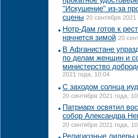
"Искушение" из-за п
сцены
20 сентября 2021 
Нотр-Дам готов к рес
начнется зимой
20 сен
В Афганистане упраз
по делам женщин и с
министерство доброд
2021 года, 10:04
С заходом солнца иуд
20 сентября 2021 года, 10
Патриарх освятил во
собор Александра Нев
20 сентября 2021 года, 10
Религиозные лидеры 