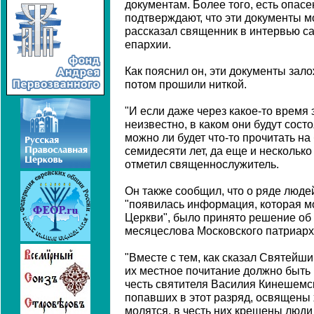
документам. Более того, есть опасе
подтверждают, что эти документы мо
рассказал священник в интервью са
епархии.
Как пояснил он, эти документы зал
потом прошили ниткой.
"И если даже через какое-то время 
неизвестно, в каком они будут сост
можно ли будет что-то прочитать на
семидесяти лет, да еще и несколько 
отметил священнослужитель.
Он также сообщил, что о ряде людей
"появилась информация, которая м
Церкви", было принято решение об
месяцеслова Московского патриарх
"Вместе с тем, как сказал Святейший
их местное почитание должно быть
честь святителя Василия Кинешемск
попавших в этот разряд, освящены 
молятся, в честь них крещены люди 