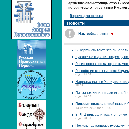
архиепископом столицы страны кар
исторического присутствия Русской 
Версия для печати
Новости
Настройка ленты
В Церкви считают, что либерали
Лукашенко выразил надежду на 
Ресин посоветовал строить моск
Российские военные освободили
года, 18:04
Националисты в Мариуполе не д
18:03
Патриарх Кирилл назвал слабос
года, 18:02
Погром в православной церкви 
13 марта 2022 года, 18:01
В РПЦ призвали тех, кто прямо 
года, 20:31
Песков: настоящему русскому ни