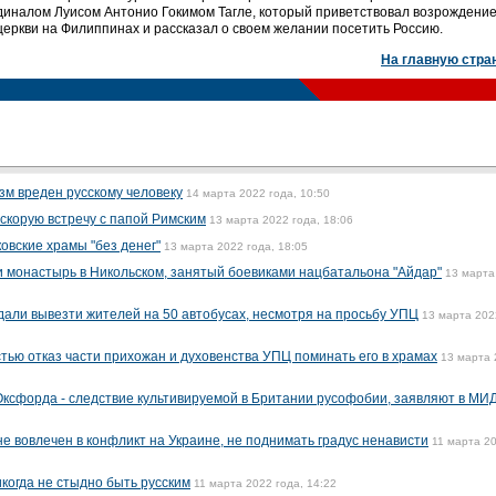
диналом Луисом Антонио Гокимом Тагле, который приветствовал возрождени
церкви на Филиппинах и рассказал о своем желании посетить Россию.
На главную стра
зм вреден русскому человеку
14 марта 2022 года, 10:50
скорую встречу с папой Римским
13 марта 2022 года, 18:06
овские храмы "без денег"
13 марта 2022 года, 18:05
 монастырь в Никольском, занятый боевиками нацбатальона "Айдар"
13 марта
али вывезти жителей на 50 автобусах, несмотря на просьбу УПЦ
13 марта 202
тью отказ части прихожан и духовенства УПЦ поминать его в храмах
13 марта 
Оксфорда - следствие культивируемой в Британии русофобии, заявляют в МИ
не вовлечен в конфликт на Украине, не поднимать градус ненависти
11 марта 2
когда не стыдно быть русским
11 марта 2022 года, 14:22