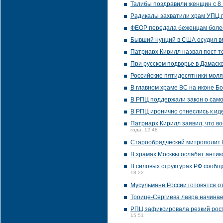
Талибы поздравили женщин с 8
Радикалы захватили храм УПЦ 
ФЕОР передала беженцам боле
Бывший нунций в США осудил в
Патриарх Кирилл назвал пост те
При русском подворье в Дамаск
Российские пятидесятники моля
В главном храме ВС на иконе Б
В РПЦ поддержали закон о само
В РПЦ иронично отнеслись к ид
Патриарх Кирилл заявил, что в
года, 12:48
Старообрядческий митрополит 
В храмах Москвы ослабят анти
В силовых структурах РФ сообщ
18:22
Мусульмане России готовятся 
Троице-Сергиева лавра начина
РПЦ зафиксировала резкий рост
15:51