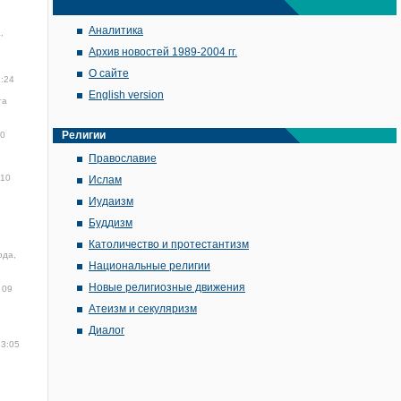
Аналитика
,
Архив новостей 1989-2004 гг.
О сайте
1:24
English version
та
Религии
00
Православие
10
Ислам
Иудаизм
Буддизм
Католичество и протестантизм
ода,
Национальные религии
Новые религиозные движения
09
Атеизм и секуляризм
Диалог
13:05