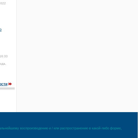
2022
ю
16:33
ода,
ости
дальнейшему воспроизведению и / или распространению в какой-либо форме,