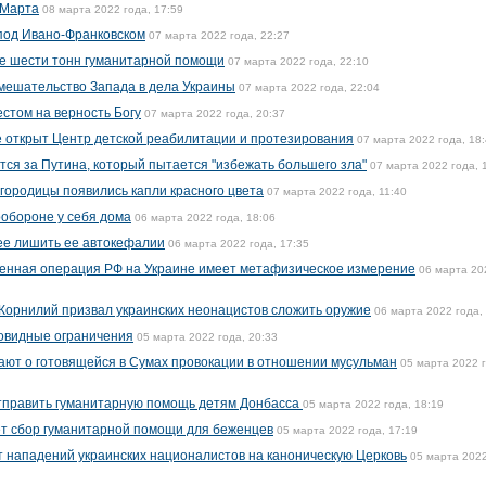
 Марта
08 марта 2022 года, 17:59
под Ивано-Франковском
07 марта 2022 года, 22:27
е шести тонн гуманитарной помощи
07 марта 2022 года, 22:10
мешательство Запада в дела Украины
07 марта 2022 года, 22:04
стом на верность Богу
07 марта 2022 года, 20:37
е открыт Центр детской реабилитации и протезирования
07 марта 2022 года, 18
тся за Путина, который пытается "избежать большего зла"
07 марта 2022 года, 
огородицы появились капли красного цвета
07 марта 2022 года, 11:40
обороне у себя дома
06 марта 2022 года, 18:06
ее лишить ее автокефалии
06 марта 2022 года, 17:35
оенная операция РФ на Украине имеет метафизическое измерение
06 марта 20
Корнилий призвал украинских неонацистов сложить оружие
06 марта 2022 года,
ковидные ограничения
05 марта 2022 года, 20:33
ают о готовящейся в Сумах провокации в отношении мусульман
05 марта 2022 г
отправить гуманитарную помощь детям Донбасса
05 марта 2022 года, 18:19
ет сбор гуманитарной помощи для беженцев
05 марта 2022 года, 17:19
 нападений украинских националистов на каноническую Церковь
05 марта 2022