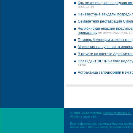
Крымская епархия передала пя
года, 14:39
Неизвестные вандалы повредил
Семилетняя реставрация Смоль
Челябинская епархия предупреж
пропаганду
05 марта 2022 года, 10
Помощь беженцам из зоны конф
Масленичные гуляния отменены
В мечети на востоке Афганистан
Президент ФЕОР назвал недопус
14:58
Астраханца заподозрили в экст
© 1991-2022 Interfax,
religion@interfax.ru
All rights reserved
Вся информация, размещенная на данном
иначе как с письменного разрешения Ин