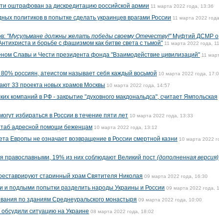
сти оштрафован за дискредитацию российской армии
11 марта 2022 года, 13:36
ных политиков в попытке сделать украинцев врагами России
11 марта 2022 года
ов:
"Мусульмане должны желать победы своему Отечеству!"
Муфтий ДСМР о
нтихриста и борьбе с фашизмом как битве света с тьмой"
11 марта 2022 года, 1
еном Славы и Чести президента фонда "Взаимодействие цивилизаций"
11 мар
 80% россиян, атеистом называет себя каждый восьмой
10 марта 2022 года, 17:
ают 33 проекта новых храмов Москвы
10 марта 2022 года, 14:57
их компаний в РФ - закрытие "духовного макдональдса", считает Ямпольская
огут избираться в России в течение пяти лет
10 марта 2022 года, 13:33
штаб адресной помощи беженцам
10 марта 2022 года, 13:12
вета Европы не означает возвращение в России смертной казни
10 марта 2022 г
бя православными, 19% из них соблюдают Великий пост
(дополненная версия)
реставрируют старинный храм Святителя Николая
09 марта 2022 года, 16:30
и и подлыми попытки разделить народы Украины и России
09 марта 2022 года, 
ования по зданиям Среднеуральского монастыря
09 марта 2022 года, 10:00
а обсудили ситуацию на Украине
08 марта 2022 года, 18:02