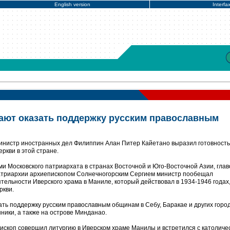
English version
Interfa
ают оказать поддержку русским православным
инистр иностранных дел Филиппин Алан Питер Кайетано выразил готовность
ркви в этой стране.
и Московского патриархата в странах Восточной и Юго-Восточной Азии, глав
атриархии архиепископом Солнечногорским Сергием министр пообещал
тельности Иверского храма в Маниле, который действовал в 1934-1946 годах
ркви.
зать поддержку русским православным общинам в Себу, Баракае и других город
ники, а также на острове Минданао.
ископ совершил литургию в Иверском храме Манилы и встретился с католиче