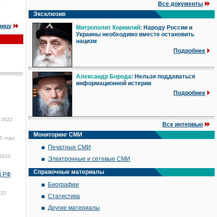
Все документы
е
Эксклюзив
ницу
Митрополит Корнилий
: Народу России и
Украины необходимо вместе остановить
нацизм
Подробнее
Александр Борода
: Нельзя поддаваться
информационной истерии
Подробнее
 2022
Все интервью
Мониторинг СМИ
2 года,
Печатные СМИ
2022
Электронные и сетевые СМИ
Справочные материалы
Д РФ
Биографии
022
Статистика
Другие материалы