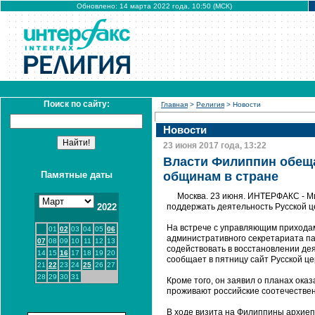
Обновлено: 14 марта 2022 года, 10:50 (МСК)
Поиск по сайту:
Главная
>
Религия
> Новости
Новости
23 июня 2017 года, 13:22
Власти Филиппин обещ
Памятные даты
общинам в стране
Москва. 23 июня. ИНТЕРФАКС - М
2022
поддержать деятельность Русской це
На встрече с управляющим приходам
01
02
03
04
05
06
административного секретариата п
07
08
09
10
11
12
13
содействовать в восстановлении дея
14
15
16
17
18
19
20
сообщает в пятницу сайт Русской це
21
22
23
24
25
26
27
28
29
30
31
Кроме того, он заявил о планах ока
проживают российские соотечествен
В ходе визита на Филиппины архиеп