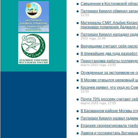
Священник в Костромской обла
Патриарх Кирилл обвинил запад
12:53
Материалы СМИ: Альбир Крган
признаках появления Даджаля-А
Патриарх Кирилл наградил орд
2022 года, 11:09
Верующими считают себя около
В ближайшие два года разработ
Приостановка работы голливудск
марта 2022 года, 13:52
Осужденные за экстремизм не см
В Москве открылся церковный 
Косачев заявил, что уход из Со
12:55
Почти 70% россиян считают се
марта 2022 года, 17:05
В Басманном районе Москвы от
Патриарх Кирилл назвал гадким
Епархия скорректировала треб
Лавров и госсекретарь Ватикан