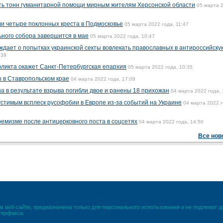
ть тонн гуманитарной помощи мирным жителям Херсонской области
05 марта 
и четыре поклонных креста в Подмосковье
05 марта 2022 года, 11:47
ного собора завершится в мае
05 марта 2022 года, 10:47
дает о попытках украинской секты вовлекать православных в антироссийску
:39
ликта окажет Санкт-Петербургская епархия
05 марта 2022 года, 10:35
 в Ставропольском крае
04 марта 2022 года, 17:09
а в результате взрыва погибли двое и ранены 18 прихожан
04 марта 2022 года, 
тимым всплеск русофобии в Европе из-за событий на Украине
04 марта 2022 г
ремизме после антицерковного поста в соцсетях
04 марта 2022 года, 14:50
Все нов
 веб-сайте, предназначена только для персонального использования и не подлежит 
терфакса.