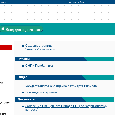
x.com
Карта сайта
Вход
для подписчиков
Сделать страницу
"Религия" стартовой
Страны
СНГ и Прибалтика
Видео
ой
Рождественское обращение патриарха Кирилла
,
Все видеоматериалы
Документы
ах, где
Заявление Священного Синода РПЦ по "африканскому
вопросу"
ским